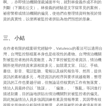
啊。」亦即情治機關僅裁減後半句，就對林俊義作成不利的
判斷（下圖右公文）。林俊義的經驗是文字獄常見的案例，
祕密警察或情治機關的偏見，使他們在整理情資時無視於情
資的真實性，以便將被監控者拼貼為他們預想的形象。
三、 小結
在作者有限的檔案研究經驗中，
Vatulescu
的看法可以適用台
灣，台灣監控類檔案本身也是歧視性的產物。台灣情治機關
對被監控者抱持高度敵意，為了掌控被監控者資訊，情治機
關所使用的情資來源相當多元，如競選文宣、日記、手稿、
書信、影音、電話監聽、電報以及線民報告等。然而，提供
資訊的素材越多元，考證資訊的程序與要求就越複雜，整理
資訊的工作也要越仔細，但無論這些核實的工作有無落實，
情治人員最終仍以「陰謀」、「偏激」、「叛亂」等詞進行
描述刻畫，目的論地拼貼出情治機關對於被監控者的偏見。
因此無論情治人員多強調訓練有素及情報專業，其因帶有歧
視眼光所做的分析與情資整理，必然與被監控者處境有所差