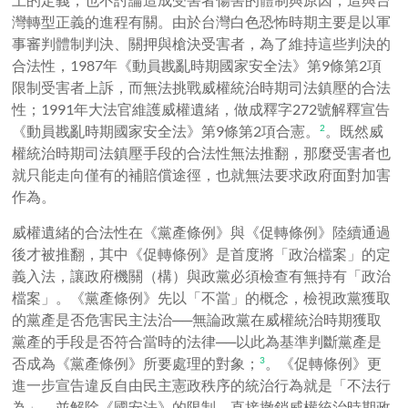
灣轉型正義的進程有關。由於台灣白色恐怖時期主要是以軍
事審判體制判決、關押與槍決受害者，為了維持這些判決的
合法性，
1987
年《動員戡亂時期國家安全法》第
9
條第
2
項
限制受害者上訴，而無法挑戰威權統治時期司法鎮壓的合法
性；
1991
年大法官維護威權遺緒，做成釋字
272
號解釋宣告
《動員戡亂時期國家安全法》第
9
條第
2
項合憲。
。
既然威
2
權統治時期司法鎮壓手段的合法性無法推翻，那麼受害者也
就只能走向僅有的補賠償途徑，也就無法要求政府面對加害
作為。
威權遺緒的合法性在《黨產條例》與《促轉條例》陸續通過
後才被推翻，其中《促轉條例》是首度將「政治檔案」的定
義入法，讓政府機關（構）與政黨必須檢查有無持有「政治
檔案」。《黨產條例》先以「不當」的概念，檢視政黨獲取
的黨產是否危害民主法治──無論政黨在威權統治時期獲取
黨產的手段是否符合當時的法律──以此為基準判斷黨產是
否成為《黨產條例》所要處理的對象；
。
《促轉條例》更
3
進一步宣告違反自由民主憲政秩序的統治行為就是「不法行
為」，並解除《國安法》的限制，直接撤銷威權統治時期政