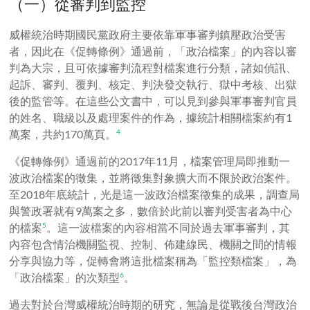
（一）從審判到監控
威權統治時期國民黨政府主要依靠軍事審判鎮壓政治受害
者，因此在《促轉條例》通過前，「政治檔案」的內容以審
判為大宗，且可依據審判流程對檔案進行分類，諸如偵訊、
起訴、審判、覆判、核定、判決發交執行、獄中考核、出獄
後的監管等。在這些公文書中，可以見到參與軍事審判官員
的姓名、職級以及處理案件的作為，據統計相關檔案約有
1
萬案，共約
170
萬頁。
4
《促轉條例》通過前的2017年11月，檔案管理局即推動一
波政治檔案的徵集，並將徵集對象擴大而不限於政治案件。
至2018年底統計，光是這一波政治檔案徵集的成果，調查局
與警政署就有
9
萬案之多，數倍於此前以審判受害者為中心
的檔案
。
這一波檔案的內容相當不同於過去軍事審判，其
5
內容包含情治機關監視、控制、佈建線民、機關之間的情報
分享與協力等，促轉會將這批檔案稱為「監控類檔案」，為
「政治檔案」的次類型
。
6
過去對於台灣威權統治時期的研究，無論是從戰後台灣政治