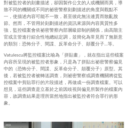
對被監控者的刻畫描述，卻因製作公文的人或機關而異，導
致不同的機關或不同的祕密警察刻劃描述的角度與觀點不
一，使描述內容可能不一致，甚至彼此無法連貫而散亂脫
節。然而，不管用於刻劃描述的資訊來源與內容異質性多
強，監控檔案會依祕密警察內部層級節制的關係，由高階主
官或主管進行綜合性地總結定調，並簡化為常見而了無新意
的類別：恐怖分子、間諜、反革命分子、顛覆分子…等。
Vatulescu
將監控檔案比喻為「拼貼畫」，就在指出這些檔案
內容所呈現的被監控者形象，只是為了拼貼出祕密警察偏見
中的（恐怖分子、間諜、反革命分子、顛覆分子）原型。其
後，若被監控者被轉送調查，則祕密警察或調查機關將從監
控檔案中剪貼罪行的片段描述，再做成一份調查檔案。可以
想見，這些調查是立基於之前因歧視與偏見所製作的檔案內
容，故調查結果是理所當然地指出被監控者符合罪行的形
象。