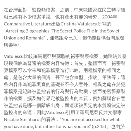
在台灣面對「監控類檔案」之前，中東歐國家在民主轉型後
就已經有不少檔案爭議，也有產出有趣的研究。
2004
年
Comparative Literature
出版
Cristina Vatulescu
所寫的
“Arresting Biographies: The Secret Police File in the Soviet
Union and Romania”
，雖然距今已久，但仍能提供台灣啟發
與參照
。
7
Vatulescu
比較羅馬尼亞與蘇聯的祕密警察檔案，她歸納與發
現幾個較為普遍的檔案內容特徵：首先，整體而言，祕密警
察檔案可以拿來和犯罪檔案進行比較。兩種檔案的相同之
處，是包含大量的個資，甚至包含血型、指紋、筆跡等，這
些內容作為犯罪調查的基礎並不令人意外。相異之處在於犯
罪檔案是紀錄被監控者的行為與行為動機，然而祕密警察製
作的檔案，擴及如何界定被監控者的本質，例如蘇聯會在意
被監控者是哪一個階級出身，而這項被界定的本質將決定被
監控者的命運，因此
Vatulescu
引用了羅馬尼亞反共文學家
Nicolae Steinhardt的看法：“You are not accused for what
you have done, but rather for what you are.” (p.245)。也由於