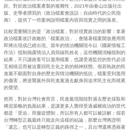
距。
對於政治檔案產製的複雜性，2021年由春山出版社出
版、史學者撰寫的《政治檔案會說話：自由時代的公民指
南》，提供了一些案例說明檔案內容與現實之間的落差。
比較需要關注的是「政治檔案」對於現實政治的影響：拿著
政治檔案攻訐政敵的「檔案政治」，會隨著檔案開放應用而
即將出現或已經出現。當年的情治機關現今以《國家情報工
作法》抵制揭露情治人員與線民姓名，這些機關消極抵制的
結果，不只讓政客可以濫用檔案，也讓受過監控的世代必須
互相猜忌而被迫重回民主化之前的精神狀態。假若執政的民
進黨不願面對自身的歷史與情治機關的抵抗，檔案受到濫用
的傷害，將逆襲黨外與民進黨過去獻身與追求民主化而積累
的聲望。
然而，對於台灣社會而言，民進黨現階段對過去歷史採取和
稀泥策略的負面結果，是讓更多人覺得受過威權統治的世代
都是「受迫」而服從體制，所以所有人都可以被諒解；假若
台灣轉型正義最終只能走向這樣的結論，那麼台灣將證明
「遺忘」也可以是轉型正義的路徑之一，且台灣還將憑藉著