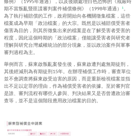
條例》（
1995
年通過），以及後續處理白色恐怖的《戒嚴時
期不當叛亂暨匪諜審判案件補償條例》（
1998
年通過）
。
1
為了執行補賠償的工作，政府開始向各機關徵集檔案，這些
檔案成為早期「政治檔案」的大宗。既然是以補賠償受害者
傷害為目的，則其所徵集出來的檔案是在了解受害者受害的
程度，因此這個時期的「政治檔案」僅能讓受害者與研究者
理解與研究台灣威權統治的部分現象，並以政治案件與軍事
審判過程為主。
舉例而言，蘇東啟叛亂案發生後，蘇東啟遭判處無期徒刑，
其後經減刑為有期徒刑15年。在辦理補償工作時，審查單位
並不會調查將蘇東啟受迫害的原因，而是重新檢視檔案並指
出不足以定罪的理由，作為補償受害者的依據。至於審判官
是誰、審判流程有哪些人參與、判決結果又是否曾遭政治審
查等，並不是這個階段應用政治檔案的目的。