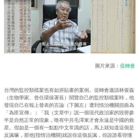
圖片來源：
促轉會
台灣的監控類檔案也有如拼貼畫的案例。促轉會邀請林俊義
（生物學家、曾任環保署長）閱覽自己的監控類檔案時，他
發現自己在報上發表的言論（下圖左）遭到情治機關扭曲為
「為匪宣傳」：「我（文章中）說一個現代政治家的毀譽參
半是自然正常的現象，唯有中共毛澤東才會永遠是中國的救
星。假如是一個有一點點中文常識的話，馬上就知道這個是
反諷嘛，那他[指情治機關]就說你這個反諷，你說誰看得懂