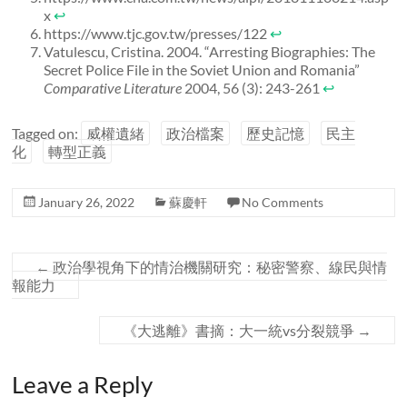
x
↩
https://www.tjc.gov.tw/presses/122
↩
Vatulescu, Cristina. 2004. “Arresting Biographies: The
Secret Police File in the Soviet Union and Romania”
Comparative Literature
2004, 56 (3): 243-261
↩
Tagged on:
威權遺緒
政治檔案
歷史記憶
民主
化
轉型正義
January 26, 2022
蘇慶軒
No Comments
←
政治學視角下的情治機關研究：秘密警察、線民與情
報能力
《大逃離》書摘：大一統vs分裂競爭
→
Leave a Reply