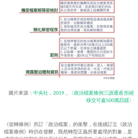
圖片來源：
中央社，2019，〈政治檔案條例三讀通過 拒絕
移交可處500萬罰鍰〉
《促轉條例》所訂「政治檔案」的衝擊，在後續訂立《政治
檔案條例》時仍在發酵。既然轉型正義所要處理的對象，是