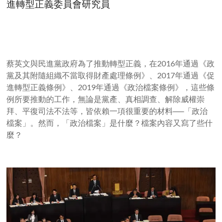
進轉型正義委員會研究員
蔡英文與民進黨政府為了推動轉型正義，在
2016
年通過《政
黨及其附隨組織不當取得財產處理條例》、
2017
年通過《促
進轉型正義條例》、
2019
年通過《政治檔案條例》，這些條
例所要推動的工作，無論是黨產、真相調查、解除威權崇
拜、平復司法不法等，皆依賴一項很重要的材料──「政治
檔案」。然而，「政治檔案」是什麼？檔案內容又寫了些什
麼？