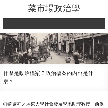
Skip
菜市場政治學
to
content
Menu
什麼是政治檔案？政治檔案的內容是什
麼？
◎蘇慶軒／屏東大學社會發展學系助理教授、前促