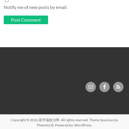
Notify me of new posts by email.
Copyright © 2026
菜市場政治學
. All rights reserved. Theme
Spacious
by
ThemeGrill. Powered by:
WordPress
.