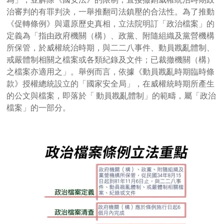
治審判的有罪判決，一舉推翻司法鎮壓的合法性。為了推動
《促轉條例》與還原歷史真相，立法院明訂「政治檔案」的
定義為「指由政府機關（構）、政黨、附隨組織及黨營機構
所保管，於威權統治時期，與二二八事件、動員戡亂體制、
戒嚴體制相關之檔案或各類紀錄及文件；已裁撤機關（構）
之檔案亦適用之」。舉例而言，依據《動員戡亂時期臨時條
款》授權總統設立的「國家安全局」，在威權統時期所產生
的公文與檔案，即落於「 動員戡亂體制」的範疇，屬「政治
檔案」的一部分。