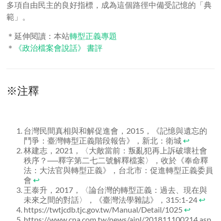
多項自由民主的良好指標，成為這個路徑中備受記憶的「典
範」。
＊延伸閱讀：本站
轉型正義專題
＊
《政治檔案會說話》 書評
※注釋
台灣民間真相與和解促進會，2015，《記憶與遺忘的
鬥爭：臺灣轉型正義階段報告》，新北：衛城
↩
林建志，2021，〈大敵當前：叛亂犯再上訴破壞社會
秩序？──釋字第二七二號解釋檔案〉，收於《奉命釋
法：大法官與轉型正義》，台北市：促進轉型正義委員
會
↩
王泰升，2017，〈論台灣的轉型正義：過去、現在與
未來之間的對話〉，《臺灣法學雜誌》，315:1-24
↩
https://twtjcdb.tjc.gov.tw/Manual/Detail/1025
↩
https://www.cna.com.tw/news/aipl/201811100214.asp