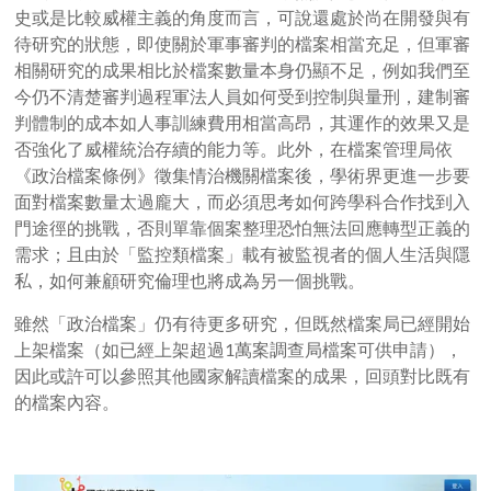
史或是比較威權主義的角度而言，可說還處於尚在開發與有
待研究的狀態，即使關於軍事審判的檔案相當充足，但軍審
相關研究的成果相比於檔案數量本身仍顯不足，例如我們至
今仍不清楚審判過程軍法人員如何受到控制與量刑，建制審
判體制的成本如人事訓練費用相當高昂，其運作的效果又是
否強化了威權統治存續的能力等。此外，在檔案管理局依
《政治檔案條例》徵集情治機關檔案後，學術界更進一步要
面對檔案數量太過龐大，而必須思考如何跨學科合作找到入
門途徑的挑戰，否則單靠個案整理恐怕無法回應轉型正義的
需求；且由於「監控類檔案」載有被監視者的個人生活與隱
私，如何兼顧研究倫理也將成為另一個挑戰。
雖然「政治檔案」仍有待更多研究，但既然檔案局已經開始
上架檔案（如已經上架超過
1
萬案調查局檔案可供申請），
因此或許可以參照其他國家解讀檔案的成果，回頭對比既有
的檔案內容。