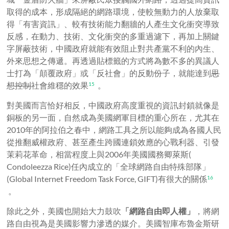
取得的成本，形成隔絕的網路環境，使較無動力的人放棄取
得「有害資訊」、較有技術能力翻牆的人產生文化衝突導致
反感，在動力、技術、文化衝突的多重過濾下，再加上關鍵
字屏蔽技術，中國政府就能有效阻止對共產黨不利的內生、
外來思想之傳遞。再透過貼標籤的方式將為數不多的異議人
士打為「顛覆政府」或「反社會」的反動份子，就能達到
思
想控制
社會維穩的效果
。
15
對美國而言恰好相反，中國政府高度重視的資訊封鎖就像是
銅板的另一面，自然成為美國網軍目標的重心所在，尤其在
2010年的阿拉伯之春中，網路工具之所以能夠成為各國人民
從推翻威權政府、甚至產生跨國連鎖效應的心戰利器、引發
茉莉花革命，相當程度上與2006年美國國務卿萊斯(
Condoleezza Rice)任內成立的「全球網路自由特殊部隊」
(Global Internet Freedom Task Force, GIFT)有很大的關係
16
。
除此之外，美國也開始大力鼓吹
「網路自由即人權」
，將網
路自由視為是美國影響力滲透的媒介。美國智庫布魯金斯研