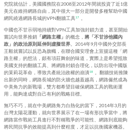
究院就估計，美國國務院在2008至2012年間就投資了近1億
美元在維持網路自由，其中很大一部分是開發多種幫助中國
網民繞過網路長城的VPN翻牆工具
。
17
中國也不甘示弱地持續對VPN工具加強封鎖力道，甚至開始
嘗試向世界推銷
「網路主權」
的概念，
將「不甘涉他國內
政」的政治原則延伸到虛擬世界
。2014年9月中國外交部長
王毅就嘗試以反恐為旗幟，在聯合國安理會上宣揚這種「網
路主權」的想法，頗有項莊舞劍的味道，實際上是希望抵致
美國支持的翻牆工具、將網路封鎖合理化，以防出現中國版
的茉莉花革命，導致共產統治政權的崩潰
。翻牆技術推陳
18
出新的同時，網路長城的防火牆也越蓋越高，網路儼然成為
中美角力的新戰場，雙方都希望目確保網路工具的戰術運
用，能夠達成對自己有利的戰略目標。
無巧不巧，就在中美網路角力白熱化的當下，2014年3月的
台灣太陽花運動，就向世界展示了在一場有形抗爭當中，將
網路當作戰術工具進行不對稱戰爭的可能性、網路到底能夠
將民間抗爭的效能提高到什麼程度，才足以抗衡國家機器。