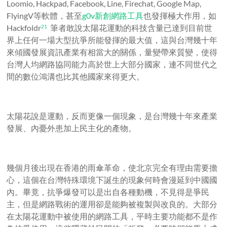
Loomio, Hackpad, Facebook, Line, Firechat, Google Map,
FlyingV等軟體，甚至
g0v新創網路工具
也發揮極大作用，如
Hackfoldr
筆者敢說太陽花運動的科技含量已達到目前世
21
界上任何一場大型抗爭所能發揮的最大值，這與台灣幾十年
來傾國發展資訊產業有相當大的關係，量變帶來質變，使得
台灣人均網路協同能力高於世上大部分國家，連不同世代之
間的數位鴻溝也比其他國家來得更大。
太陽花說是運動，反而更像一個現象，是台灣幾十年來產業
發展、內憂外患加上民主化的產物。
幾個月後出現在香港的雨傘革命，使北京完全有理由需要擔
心，這個在台灣特殊環境下誕生的現象何時會漫延到中國國
內。畢竟，抗爭爆發可以是出自各種動機，不見得是爭民
主，但是網路戰術的運用卻是能夠被複製與改良的。大部分
在太陽花運動中被使用的網路工具，平時主要功能都不是作