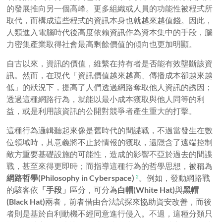
的發展推向另一個高峰。更多組織或人員的功能性被程式所
取代，而構成這些程式的資訊本身也就越來越值錢。因此，
人類進入電腦時代後高度依賴資訊作為資本集中的手段，腦
力密集產業取得社會最高剩餘價值的傾向也更加明顯。
自古以來，資訊的價值，維繫在持有者是否能有效壟斷該資
訊。然而，在現代「資訊價值越來越高、傳播成本卻越來越
低」的狀況下，提高了人們透過網路奪取他人資訊的誘因；
透過這種網路行為，就能以最小成本獲取與他人同等的利
益，或是利用該資訊的公開對競爭者產生重大的打擊。
這種行為邏輯聽起來像是舊時代的間諜戰，不過當發生在數
位領域時，其意義將不止於情報的獲取，還隱含了遠端控制
敵方重要基礎設施的可能性，造成的影響不亞於過去的間諜
戰，甚至來得更即時；而指導這種行為的哲學思想，被稱為
網路哲學
(Philosophy in Cyberspace)
。例如，發動網路戰
2
的駭客依
「手段」
區分，可分為
白帽
(White Hat)
與
黑帽
(Black Hat)
兩者，前者借由合法試探來協助資安改善，而後
者則是基於自利動機不經同意進行侵入。不過，這種分類只