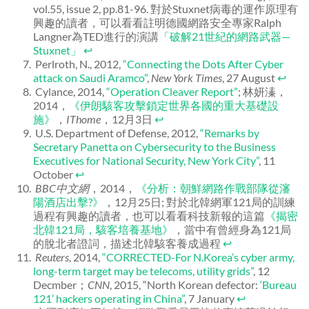
vol.55, issue 2, pp.81-96. 對於Stuxnet病毒的運作原理有
興趣的讀者，可以看看註明德國網路安全專家Ralph
Langner為TED進行的演講
「破解21世紀的網路武器—
Stuxnet」
↩
Perlroth, N., 2012,
“Connecting the Dots After Cyber
attack on Saudi Aramco”
,
New York Times
, 27 August
↩
Cylance, 2014,
“Operation Cleaver Report”
; 林妍溱，
2014，
《伊朗駭客攻擊鎖定世界各國的重大基礎設
施》
，
IThome
，12月3日
↩
U.S. Department of Defense, 2012,
“Remarks by
Secretary Panetta on Cybersecurity to the Business
Executives for National Security, New York City”
, 11
October
↩
BBC
中文網
，2014，
《
分析：朝鮮網路作戰部隊從瀋
陽酒店出擊?》
，12月25日; 對於北韓網軍121局的訓練
過程有興趣的讀者，也可以看看科技新報的這篇
《揭密
北韓121局，駭客培養基地》
，當中有曾經身為121局
的脫北者證詞，描述北韓駭客養成過程
↩
Reuters
, 2014,
“CORRECTED-For N.Korea’s cyber army,
long-term target may be telecoms, utility grids”
, 12
Decmber；
CNN
, 2015, “North Korean defector:
‘Bureau
121’ hackers operating in China”
, 7 January
↩