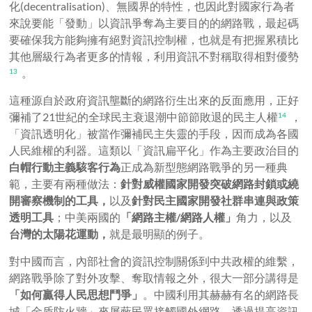
化(decentralisation)、無國界的特性，也因此對國家行為者
來說要能「發動」以資訊爭奪為主要目的的網路戰，最起碼
要確保我方能夠擁有絕對資訊控制權，也就是有把握累積比
其他層級行為者更多的情報，利用資訊不對稱取得相對優勢
。
13
這種源自於政府資訊壟斷的網路衍生出來的反面應用，正好
彌補了21世紀的全球民主衰退潮中節節敗退的民主人權
，
14
「資訊透明化」被當作彌補民主失靈的手段，因而成為各國
人民維權的利器。這類以「資訊扁平化」作為主要政治目的
白帽行動主義駭客行為
正成為新型態網路戰爭的另一種典
範，主要有兩種做法：
針對威權國家開發突破網路封鎖或繞
開審察機制的工具，
以及
針對民主國家開發社群串連與政策
透明工具
；中美兩國的
「網路主權
/
網路人權」
角力，以及
台灣的太陽花運動，
就是最明顯的例子。
對中國而言，內部社會的資訊控制關係到中共政權的維繫，
網路戰爭除了對外攻擊、奪取情報之外，很大一部分講得是
「如何贏得人民思想鬥爭」
。中國利用其赫赫有名的網路長
城「金盾防火牆」來屏蔽民眾接觸國外網路，透過提高資訊