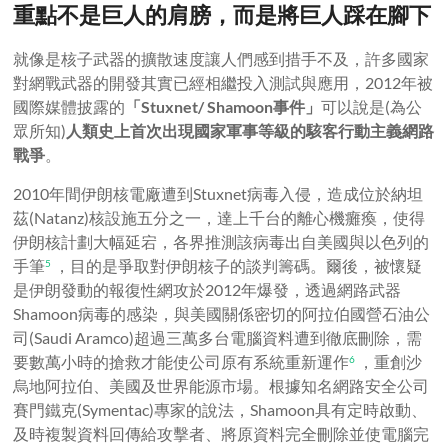
重點不是巨人的肩膀，而是將巨人踩在腳下
就像是核子武器的擴散速度讓人們感到措手不及，許多國家
對網戰武器的開發其實已經相繼投入測試與應用，2012年被
國際媒體披露的
「
Stuxnet/ Shamoon
事件」
可以說是(為公
眾所知)
人類史上首次出現國家軍事等級的駭客行動主義網路
戰爭
。
2010年間伊朗核電廠遭到Stuxnet病毒入侵，造成位於納坦
茲(Natanz)核設施五分之一，達上千台的離心機癱瘓，使得
伊朗核計劃大幅延宕，各界推測該病毒出自美國與以色列的
手筆
，目的是爭取對伊朗核子的談判籌碼。爾後，被懷疑
5
是伊朗發動的報復性網攻於2012年爆發，透過網路武器
Shamoon病毒的感染，與美國關係密切的阿拉伯國營石油公
司(Saudi Aramco)超過三萬多台電腦資料遭到徹底刪除，需
要數萬小時的搶救才能使公司原有系統重新運作
，重創沙
6
烏地阿拉伯、美國及世界能源市場。根據知名網路安全公司
賽門鐵克(Symentac)專家的說法，Shamoon具有定時啟動、
及時複製資料回傳給攻擊者、將原資料完全刪除並使電腦完