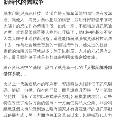
新時代的舊戰爭
紙本印刷與資訊科技，皆源自於人類希望能夠進行更有效溝
通、讓他人「看見」自己想法的構想，並用外部載體來乘載
大腦中的想法作為傳播手段。如此一來，不但增加資訊流通
速度，就算是某個重要人物停止呼吸了，他腦中的想法不會
因為大腦停止運作而消逝，還是能隨著紙張或資訊科技流傳
下去，作為社會堆疊智慧的一個組成部分。越先進的社會，
累積的知識與智慧就越多，除了以制度、人才的方式保有之
外，最具體的例子就是各類藏書與國家機密檔案庫。
網路資訊科技的基礎，說白了就是新一代的
「人類記憶外部
儲存系統」
。
比起上一代製造紙本的印刷術，資訊科技大幅降低了訊息製
碼、解碼、散播、儲存的門檻，而且訊息具即時、雙向流動
的特性，還多了能夠以程式語言控制各種機器的功能。這些
特性導致了兩個方面的發展：一方面使得私人企業、非營利
組織及個人也能做到過去唯有國家才有資源進行的資訊壟斷
或傳播方式；另一方面也將工業革命以來，以機械取代人力