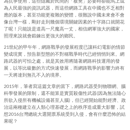
為抗爭使用，這些隱藏於民間的「板凳」必要時卻能馬上成
為人民最強的資訊武器，而這些網路工具在中國也不乏相對
應的版本，甚至功能更複雜的變體，很難說中國未來會不會
像台灣一樣，剛好走到幾個環境關鍵因素的十字路口就開花
了呢！只能說是道高一尺魔高一丈，相信網軍強大的國家，
照理來說就會鍛鍊出更強大的鄉民。
21世紀的甲午年，網路戰爭的發展程度已讓科幻電影的情節
變成現實，預告新型態的不對稱戰爭時代已經悄悄到來。網
路武器的可怕之處，就是其效用將隨著網路科技運用的發
展，以等比級數的方式快速發展，而網路戰爭的影響力終有
一天將達到無孔不入的境界。
2015年，筆者寫這篇文章的當下，網路武器受到物聯網、腦
科學發展的限制，還不能算是實質殺傷性武器(因為無法隨心
所欲入侵所有機械設備甚至人腦)，但已經開始能對經濟、政
治這兩種建立在人類心理基礎之上的秩序造成重大影響，試
想2016台灣總統大選開票系統受到入侵，會有什麼恐怖的結
果呢？