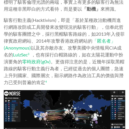
標明了駭客倫理光譜的兩端，事實上有更多的駭客行為無法
用這種非黑即白的方式看待，而是要以
「動機」
來辨識。
駭客行動主義(Hacktivism)，即是「基於某種政治動機而進
行網路攻防或工具開發來改變現況的駭客行動」，信奉此哲
學的駭客團體之中，採行黑帽駭客路線的，如2013年入侵菲
律賓政府網站、2014年攻擊香港政府網站的
「匿名者」
(Anonymous)
以及其亦敵亦友、攻擊美國中央情報局CIA成
名的
LulzSec
，也有採行白帽路線的，如在太陽花運動中扮
3
演要角的
零時政府(g0v)
。更值得注意的是，近幾年採取黑帽
路線的駭客行動主義行為者，已經從過去的個人團體，急速
上升到國家、國際層次，顯示網路作為政治工具的價值與潛
力已受到普遍的肯定
4