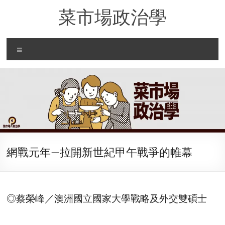
Skip
菜市場政治學
to
content
Menu
網戰元年—拉開新世紀甲午戰爭的帷幕
◎蔡榮峰／澳洲國立國家大學戰略及外交雙碩士