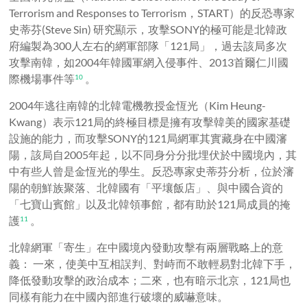
Terrorism and Responses to Terrorism，START）的反恐專家
史蒂芬(Steve Sin) 研究顯示，攻擊SONY的極可能是北韓政
府編製為300人左右的網軍部隊「121局」，過去該局多次
攻擊南韓，如2004年韓國軍網入侵事件、2013首爾仁川國
際機場事件等
。
10
2004年逃往南韓的北韓電機教授金恆光（Kim Heung-
Kwang）表示121局的終極目標是擁有攻擊韓美的國家基礎
設施的能力，而攻擊SONY的121局網軍其實藏身在中國瀋
陽，該局自2005年起，以不同身分分批埋伏於中國境內，其
中有些人曾是金恆光的學生。反恐專家史蒂芬分析，位於瀋
陽的朝鮮族聚落、北韓國有「平壤飯店」、與中國合資的
「七寶山賓館」以及北韓領事館，都有助於121局成員的掩
護
。
11
北韓網軍「寄生」在中國境內發動攻擊有兩層戰略上的意
義： 一來，使美中互相誤判、對峙而不敢輕易對北韓下手，
降低發動攻擊的政治成本；二來，也有暗示北京，121局也
同樣有能力在中國內部進行破壞的威嚇意味。