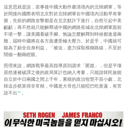
這意思就是說，若事後中國大動作肅清境內的北韓網軍，等
於間接向國際表明北京對於北韓網軍在中國境內活動早有掌
握，先前的網路攻擊都是在北京默許下進行，自然引起中美
齟齬；再不然就只能解釋成中國的網路長城在北韓網軍面前
不堪一擊，讓美國看破手腳。無論怎麼解釋到時候都進退兩
難，屆時中國將在各方面遭受極大壓力。於是乎，中國就可
能為了顧全自身利益，「被迫」盡力採取模糊路線，不至於
鬧個一翻兩瞪眼。
照理來說，網路戰爭最高指導原則講求「匿蹤」，但是平壤
居然連被破譯之後的政局算計也納入考量，只能說韓民族能
自立於中日兩國之間上千年，累積的政治智慧不容小覷，北
韓這步棋算得非常精，中國老大哥也只能啞巴吃黃蓮，有苦
說不出
。
12