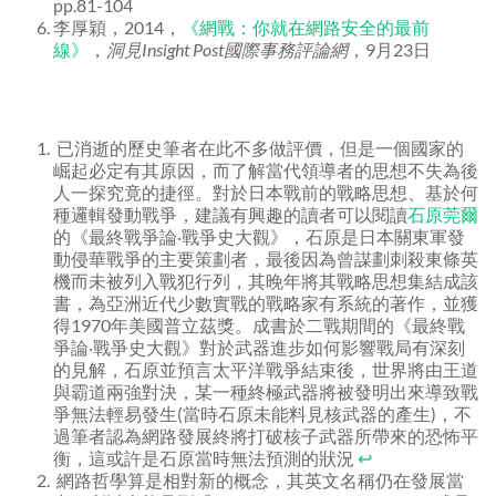
pp.81-104
李厚穎，2014，
《網戰：你就在網路安全的最前
線》
，
洞見
Insight Post
國際事務評論網
，9月23日
已消逝的歷史筆者在此不多做評價，但是一個國家的
崛起必定有其原因，而了解當代領導者的思想不失為後
人一探究竟的捷徑。對於日本戰前的戰略思想、基於何
種邏輯發動戰爭，建議有興趣的讀者可以閱讀
石原莞爾
的《最終戰爭論‧戰爭史大觀》，石原是日本關東軍發
動侵華戰爭的主要策劃者，最後因為曾謀劃刺殺東條英
機而未被列入戰犯行列，其晚年將其戰略思想集結成該
書，為亞洲近代少數實戰的戰略家有系統的著作，並獲
得1970年美國普立茲獎。成書於二戰期間的《最終戰
爭論‧戰爭史大觀》對於武器進步如何影響戰局有深刻
的見解，石原並預言太平洋戰爭結束後，世界將由王道
與霸道兩強對決，某一種終極武器將被發明出來導致戰
爭無法輕易發生(當時石原未能料見核武器的產生)，不
過筆者認為網路發展終將打破核子武器所帶來的恐怖平
衡，這或許是石原當時無法預測的狀況
↩
網路哲學算是相對新的概念，其英文名稱仍在發展當