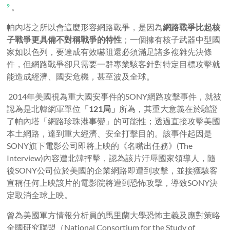
。
9
帕內塔之所以會這麼形容網路戰爭，是因為
網路戰爭比起核
子戰爭更具備不對稱戰爭的特性
；一個擁有核子武器中型國
家如以色列，要達成有效嚇阻還必須滿足諸多複雜先決條
件，但網路戰爭卻只需要一群專業駭客針對特定目標攻擊就
能造成經濟、國安危機，甚至波及全球。
2014年美國視為重大國安事件的SONY網路攻擊事件，就被
認為是北韓網軍單位
「
121
局」
所為，其重大意義在於驗證
了帕內塔「網路珍珠港事變」的可能性；透過直接攻擊美國
本土網路，達到重大經濟、安全打擊目的。該事件起因是
SONY旗下電影公司即將上映的《名嘴出任務》(The
Interview)內容遭北韓抨擊，認為該片汙辱國家領導人，隨
後SONY公司位於美國的企業網路即遭到攻擊，並接獲駭客
宣稱任何上映該片的電影院將遭到恐怖攻擊，導致SONY決
定取消全球上映。
曾為美國軍方情報分析員的馬里蘭大學恐怖主義及應對策略
全國研究聯盟（National Consortium for the Study of