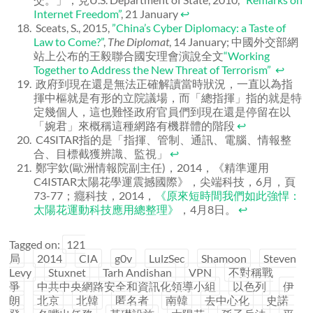
Internet Freedom”
, 21 January
↩
Sceats, S., 2015,
”
China’s Cyber Diplomacy: a Taste of
Law to Come?
”
,
The Diplomat
, 14 January; 中國外交部網
站上公布的王毅聯合國安理會演說全文
“
Working
Together to Address the New Threat of Terrorism
”
↩
政府到現在還是無法正確解讀當時狀況，一直以為指
揮中樞就是有形的立院議場，而「總指揮」指的就是特
定幾個人，這也難怪政府官員們到現在還是停留在以
「婉君」來概稱這種網路有機群體的階段
↩
C4SITAR指的是「指揮、管制、通訊、電腦、情報整
合、目標截獲辨識、監視」
↩
鄭宇欽(歐洲情報院副主任)，2014，《精準運用
C4ISTAR太陽花學運震撼國際》，尖端科技，6月，頁
73-77；癮科技，2014，
《原來短時間我們如此強悍：
太陽花運動科技應用總整理》
，4月8日。
↩
Tagged on:
121
局
2014
CIA
g0v
LulzSec
Shamoon
Steven
Levy
Stuxnet
Tarh Andishan
VPN
不對稱戰
爭
中共中央網路安全和資訊化領導小組
以色列
伊
朗
北京
北韓
匿名者
南韓
去中心化
史諾