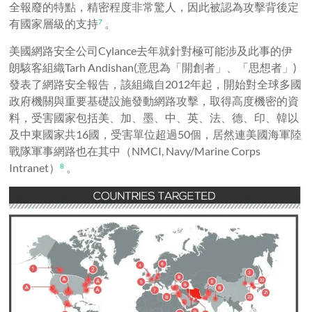
全報廢的特點，精密程度非常驚人，因此被認為攻擊背後定
有國家層級的支持
。
7
美國網路安全公司Cylance去年就針對極可能涉及此事的伊
朗駭客組織Tarh Andishan(意思為「開創者」、「思想者」)
發表了網路安全報告，該組織自2012年起，開始對全球多國
政府機關與重要基礎設施發動網路攻擊，取得高度機密的資
料，受害國家包括美、加、墨、中、英、法、德、印、韓以
及中東國家共16國，受害單位超過50個，居然連美國海軍陸
戰隊軍事網路也在其中（NMCI, Navy/Marine Corps
Intranet）
。
8