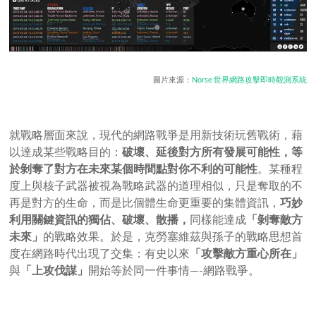
圖片來源：
Norse 世界網路攻擊即時觀測系統
就戰略層面來說，現代的網路戰爭是用新技術玩舊戰術，藉
以達成某些戰略目的：
破壞、延後對方所有發展可能性，等
於剝奪了對方在未來某個時間點對你不利的可能性
。某種程
度上與核子武器被視為戰略武器的道理相似，只是奪取的不
再是對方的生命，而是比個體生命更重要的集體資訊，
巧妙
利用關鍵資訊的獨佔、破壞、散播，
同樣能達成
「剝奪敵方
未來」
的戰略效果。於是，克勞塞維茲與孫子的戰略思想首
度在網路時代出現了交集：有史以來
「攻擊敵方重心所在」
與
「上攻伐謀」
開始等於同一件事情—-網路戰爭。