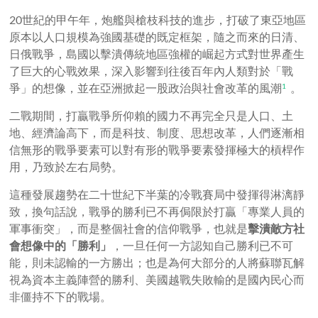
20世紀的甲午年，炮艦與槍枝科技的進步，打破了東亞地區
原本以人口規模為強國基礎的既定框架，隨之而來的日清、
日俄戰爭，島國以擊潰傳統地區強權的崛起方式對世界產生
了巨大的心戰效果，深入影響到往後百年內人類對於「戰
爭」的想像，並在亞洲掀起一股政治與社會改革的風潮
。
1
二戰期間，打贏戰爭所仰賴的國力不再完全只是人口、土
地、經濟論高下，而是科技、制度、思想改革，人們逐漸相
信無形的戰爭要素可以對有形的戰爭要素發揮極大的槓桿作
用，乃致於左右局勢。
這種發展趨勢在二十世紀下半葉的冷戰賽局中發揮得淋漓靜
致，換句話說，戰爭的勝利已不再侷限於打贏「專業人員的
軍事衝突」，而是整個社會的信仰戰爭，也就是
擊潰敵方社
會想像中的「勝利」
，一旦任何一方認知自己勝利已不可
能，則未認輸的一方勝出；也是為何大部分的人將蘇聯瓦解
視為資本主義陣營的勝利、美國越戰失敗輸的是國內民心而
非僵持不下的戰場。