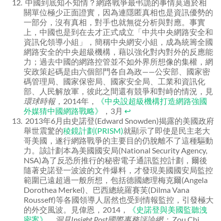
中國到底知不知情？網路戰爭最弔詭的事情莫過於相
關單位極少正面證實，因為連隱匿真相也是資訊優勢的
一部分，沒有真相，對手也就無從分析與對應。事實
上，中國也是到在去才正式成立「中共中央網路安全和
資訊化領導小組」，簡稱中央網安小組，成為統籌全國
網路安全的中央超級機構，藉以強化對內對外的反應能
力；過去中國的網路控管並不如外界所想像的集權，網
安政策起碼是由六個部門各自為政——公安部、國家密
碼管理局、國家保密局、國家安全局、工業和資訊化
部、人民解放軍，彼此之間還有競爭和對峙的情況，見
環球時報
，2014年，
《中央設超級機構打造網路強國
外媒猜中國網路戰略》
，3月
↩
2013年6月由史諾登(Edward Snowden)揭露的美國政府
舉世震驚的
稜鏡計劃(PRISM)
就顯示了即使是民主老大
哥美國，遂行網路戰爭的主要目的仍脫離不了這種驅動
力。該計劃本為美國國安局(National Security Agency,
NSA)為了反恐所推行的秘密電子通訊監控計劃，爾後
隨著史諾登一波波的文件爆料，才發現美國國安局監控
範圍已遠超過一般所想，包括德國總理梅克爾(Angela
Dorothea Merkel)、巴西總統羅賽芙(Dilma Vana
Rousseff)等各國領導人居然也受到情報監控，引發極大
的外交風波。見偉恩，2014，
《史諾登與美國監聽洩
密案》
，
洞見
Insight Post
國際事務評論網；
Zou Chi，