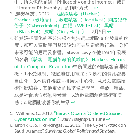
中，所以也能見到「Philosophy on the Internet」或是
「Internet Philosophy」的稱呼方式。
↩
趨勢科技
，2012，
《
認識駭客（Hacker），
Cracker（破壞者），激進駭客（Hacktivist）網路犯罪
份子（Cybercriminal）,白帽（White Hat）,黑帽
（Black Hat）,灰帽（Grey Hat）》
，7月5日
↩
雖然這些簡化的區分法根本無法趕上網路文化發展的速
度，卻可以幫助我們釐清該如何去界定網路行為、分析
未來可能的應用及影響。Steven Levy 在他1984年發表
的名著
《駭客：電腦革命的英雄們》(Hackers: Heroes
of the Computer Revolution)
中所闡述的6個駭客倫理特
徵：1.不受限制、徹底地使用電腦；2.所有的資訊都要
自由化；3.不信任權威 – 推廣去中心化；4.只以電腦技
術評斷駭客，其他虛偽的標準像是學歷、年齡、種族、
或是社會地位都無需考量；5.透過電腦創造藝術和美
感；6.電腦能改善你的生活
↩
Williams, C., 2012,
“Barack Obama ‘Ordered Stuxnet
Cyber Attack on Iran’”
,
Daily Telegraph
, 1 June
↩
Bronk, C. & Tikk-Ringas, E., 2013, “The Cyber Attack on
Saudi Aramco”,
Survival: Global Politics and Strategy
,