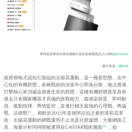
零時政府專為太陽花運動打造的多媒體資訊入口網站
g0v.today
圖片來源：
癮科技
政府很晚才認知它面臨的太陽花運動，是一種新型態、去中
心化的有機群體，各種戰術的決策中心即為分散，無法透過
打擊核心來消滅這個會生長的群體，這種有機群體甚至具有
過去只有國家機器才具備的政戰能力，能感染群眾、即時動
員、後勤指揮、輿情監控，並進行鋪天蓋地的心理戰、輿論
戰、法律戰
。相較於2011年造就阿拉伯之春的茉莉花革
19
命，太陽花運動的網戰運用不止涉及社群媒體，大量網路工
具、海量分析同時間被運用在C4ISTAR戰術層面
，如
20