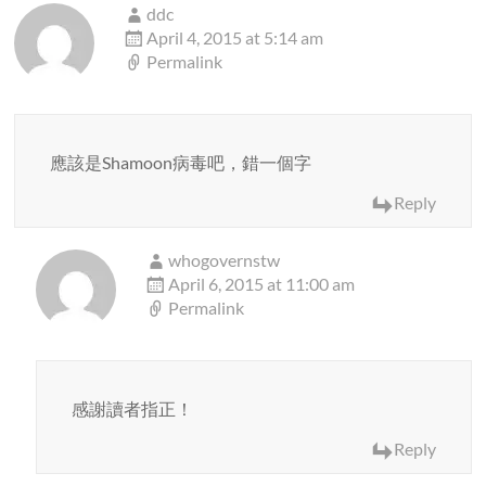
ddc
April 4, 2015 at 5:14 am
Permalink
應該是Shamoon病毒吧，錯一個字
Reply
whogovernstw
April 6, 2015 at 11:00 am
Permalink
感謝讀者指正！
Reply