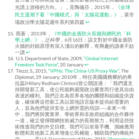
光譜上游移的方向。」，見陶儀芬，2015年，
《全球
民主退潮下看「中國模式」與「太陽花運動」》
，菜市
場政治學太陽花週年系列第四篇
↩
雨蒼，2013年，
《
中國的金盾防火長牆與網民的「科
學上網」
》
，
泛科學
，6月16日；該文對於中國金盾防
火牆的封鎖原理有深入淺出的解釋，有興趣的讀者不妨
一讀
↩
U.S. Department of State, 2009,
“Global Internet
Freedom Task Force”
, 20 January
↩
Tiezzi, S., 2015,
“
VPNs: The China-US Proxy War”
,
The
Diplomat
, 29 January; 2010年，時任美國國務卿的的希
拉蕊(Hillary Rodham Clinton)曾公開說過：「我們還支
持開發新工具，使公民能夠避開政治審查而行使其自由
表達的權利。我們正在為世界各地的團體和組織提供資
金，確保將這些新工具以當地語言版本提供給需要的
人，並為他們提供安全上網所需的培訓‧‧‧‧‧‧未來一年
中，我們將與實業界、學術界和非政府組織的合作夥伴
一道，確立發揮聯網技術威力的長期努力，利用這些技
術推進我們的外交目標。我們可以依靠手機、測繪應用
軟體和其他新工具來增進公民權能，輔助我們的傳統外
交。」，見U.S. Department of State, 2010,
“Remarks on