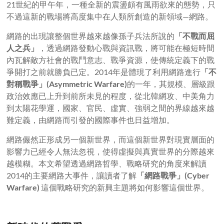
21世紀的甲午年，一種全新的震盪頗有風雨欲來的態勢，只
不過這新的戰場將高度集中在人類所創造的新領域—網路。
網路的出現讓整個世界越來越像孫子兵法所說的
「不戰而屈
人之兵」
，透過網路發動心戰與資訊戰，將可能在極短時間
內瓦解敵方社會的戰鬥意志、戰爭資源，使傳統定義下的戰
爭開打之前就勝負已定。2014年是體現了利用網路進行
「不
對稱戰爭」
(Asymmetric Warfare)
的一年，其規模、層級跟
政治效應已上升到前所未見的程度，從北韓網攻、中美角力
到太陽花學運，國家、官民、虛實、強弱之間的界線越來越
難定義，由網路而引發的國際事件也日益增加。
網路儼然正形成另一個新世界，而這個新世界對現實層面的
影響力已經令人無法忽視，使得虛擬與真實世界的分際越來
越模糊。本文希望透過網路哲學、戰略研究的角度來解讀
2014的主要網路大事件，讓讀者了解
「網路戰爭」
(Cyber
Warfare)
這個戰略研究的新興主題將如何影響這個世界。