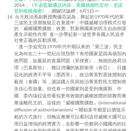
2014，《
不必監聽通話內容，美國就能吃定你：史諾
登的稜鏡揭密》
，
關鍵評論網
，6月5日
↩
台大政治系副教授陶儀芬認為，興起於1970年代的第
三波民主浪潮無疑正在衰退中；中國威權治理模式引發
的「威權國際擴散」效應，對新興國家的民主自由倒退
產生示範性作用 進一步帶起新一波世界各國人民追求
社會正義的反動浪潮。
「進一步追究自1970年代中期以來的『第三波』民主
化為何在二十一世紀出現頹勢？有些國家是因為個別內
政問題，如蔓延的貪腐問題（菲律賓）、無能的政府治
理（巴基斯坦）、難以消彌的族群衝突（肯亞）、日趨
惡化的經濟不平等（墨西哥）、政治菁英對憲政體制的
藐視（泰國）等，讓該國人民與統治菁英對民主體制喪
失信心而放棄。但也有一些國家則是受到俄羅斯、中
國、委內瑞拉這些看似更有效能的威權政體的鼓舞而漸
漸遠離民主的。這樣的『威權國際擴散』(international
diffusion of authoritarianism) 一開始多半都是以價值示
範的方式進行，但晚近漸漸可以看到這些威權大國可以
用日益增強的經濟實力，去影響一些脆弱小國國內的社
會力量分布與制度發展，進而影響其在民主與威權政體