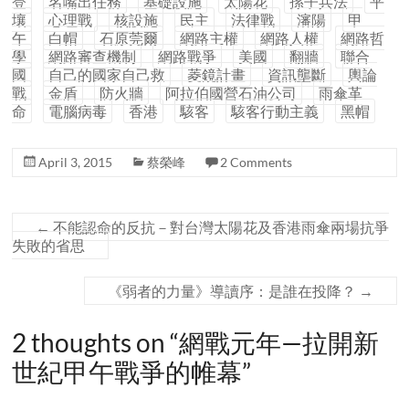
登
名嘴出任務
基礎設施
太陽花
孫子兵法
平
壤
心理戰
核設施
民主
法律戰
瀋陽
甲
午
白帽
石原莞爾
網路主權
網路人權
網路哲
學
網路審查機制
網路戰爭
美國
翻牆
聯合
國
自己的國家自己救
菱鏡計畫
資訊壟斷
輿論
戰
金盾
防火牆
阿拉伯國營石油公司
雨傘革
命
電腦病毒
香港
駭客
駭客行動主義
黑帽
April 3, 2015
蔡榮峰
2 Comments
←
不能認命的反抗－對台灣太陽花及香港雨傘兩場抗爭
失敗的省思
《弱者的力量》導讀序：是誰在投降？
→
2 thoughts on “
網戰元年—拉開新
世紀甲午戰爭的帷幕
”