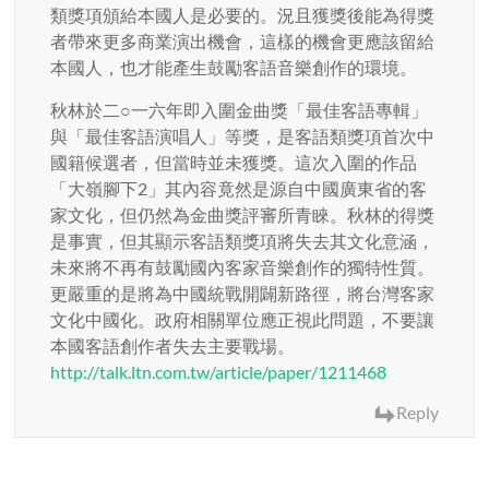
類獎項頒給本國人是必要的。況且獲獎後能為得獎
者帶來更多商業演出機會，這樣的機會更應該留給
本國人，也才能產生鼓勵客語音樂創作的環境。
秋林於二○一六年即入圍金曲獎「最佳客語專輯」
與「最佳客語演唱人」等獎，是客語類獎項首次中
國籍候選者，但當時並未獲獎。這次入圍的作品
「大嶺腳下2」其內容竟然是源自中國廣東省的客
家文化，但仍然為金曲獎評審所青睞。秋林的得獎
是事實，但其顯示客語類獎項將失去其文化意涵，
未來將不再有鼓勵國內客家音樂創作的獨特性質。
更嚴重的是將為中國統戰開闢新路徑，將台灣客家
文化中國化。政府相關單位應正視此問題，不要讓
本國客語創作者失去主要戰場。
http://talk.ltn.com.tw/article/paper/1211468
Reply