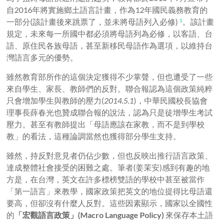
自2016年將實施鄉土語言計畫，作為12年國民義務教育的
一部分(該計畫後來跳票了，並未將母語列入必修)
。該計畫
1
規定，未來每一所國中都必須將母語列為必修，以客語、台
語、原住民各族母語，甚至新移民母語作為選項，以維持台
灣語言多元的優勢。
雖然教育部所作的這個決定獲得不少掌聲，但也遭受了一些
來自學生、家長、教師們的反對。聯合報認為這個政策純粹
只會增加學生與教師的壓力(
2014.5.1
)，中華民國校長協會
理事長薛春光也贊成聯合報的說法，認為只是徒增學生考試
壓力。甚至有教師提出「母語應該在家教，而不是到學校
教」的看法，這種論調當然也獲得部分學生支持。
雖然，持反對意見者仍佔少數，但也反映出推行語言政策、
達成整體社會接受的困難之處。筆者(姜茉安)感到有趣的地
方是，在台灣，英文在許多標榜雙語的學校中甚至被當作
「第一語言」來教學，國家政策把英文的地位提得比母語還
要高，但卻沒有什麼人反對。這些因素顯示，國家以全國性
的
「宏觀語言政策」(Macro Language Policy)
來保存本土語