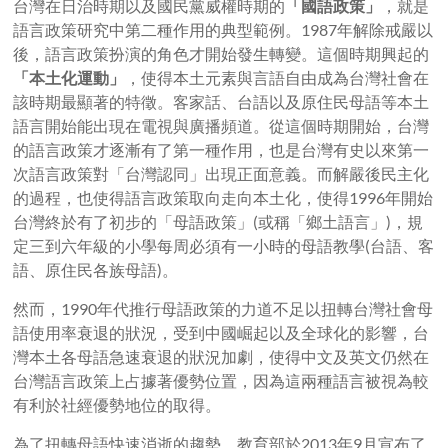
台灣在日治時期以及國民黨威權時期的
「國語政策」
，就是
語言政策研究中第二種作用的典型範例。1987年解除戒嚴以
後，語言政策扮演的角色才開始發生轉變。這個時期興起的
「本土化運動」
，使得本土元素與言語自由成為台灣社會在
該時期最顯著的特徵。客家話、台語以及原住民母語等本土
語言開始能出現在電視與廣播頻道。從這個時期開始，台灣
的語言政策才逐漸有了第一種作用，也是台灣有史以來第一
次語言政策對「台灣認同」出現正面意義。而解嚴後民主化
的過程，也使得語言政策取向走向本土化，使得1996年開始
台灣終於有了初步的「母語政策」(或稱「鄉土語言」)，規
定三到六年級的小學每周必須有一小時的母語教學(台語、客
語、原住民各族母語)。
然而，1990年代推行母語政策的力道不足以扭轉台灣社會母
語使用率衰退的狀況，受到中國崛起以及全球化的影響，台
灣本土各母語急速衰退的狀況加劇，使得中文及英文仍然在
台灣語言政策上占據著優勢位置，因為這兩種語言被視為較
有利於社經優勢地位的取得。
為了扭轉母語快速消逝的趨勢，教育部於2013年9月宣布了