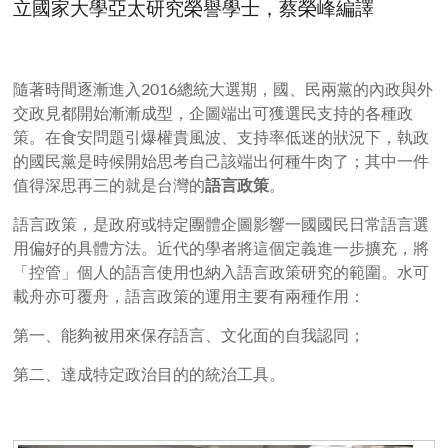
立國家大學亞太研究榮譽學士，蔡榮峰編譯
隨著時間逐漸進入2016總統大選期，國、民兩黨的內政與外
交政見都開始漸漸成型，企圖端出可獲選民支持的各種政
策。在食安問題引爆權貴風波、支持率低迷的狀況下，執政
的國民黨是時候開始思考自己該端出何種牛肉了；其中一件
值得深思再三的就是台灣的
語言政策
。
語言政策，是政府或特定團體企圖影響一國國民日常語言選
用偏好的具體方法。近代的學者將這個定義進一步擴充，將
「控管」個人的語言使用也納入語言政策研究的範圍。水可
載舟亦可覆舟，語言政策的運用主要有兩種作用：
第一、能夠被用來保存語言、文化面的自我認同；
第二、達成特定政治目的的統治工具。