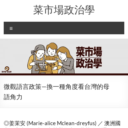
Skip
菜市場政治學
to
content
Menu
微觀語言政策—換一種角度看台灣的母
語角力
◎姜茉安 (Marie-alice Mclean-dreyfus) ／ 澳洲國