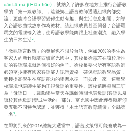
oân Lô-má-jī Hia̍p-hōe )
，就納入了許多在地方上推行台語教
學的「第一線教師」，這些鄉土語言教師透過組織內部交
流，更能將台語學習變得生動有趣、與生活息息相關，如導
入台語歌曲或故事作為教材。該組織成員甚至開發了台語羅
馬文的電腦輸入法，使母語教學能夠跟上社會潮流，融入學
生的日常生活
。
2
「微觀語言政策」的發展也不限於台語，例如90%的學生為
客家人的新竹縣關西鎮富光國中，其校長徐慧芯在該校所推
動的客語環境就是個很好的例子。徐校長要求所有客語教師
必須至少擁有國家客語能力認證資格，確保母語教學品質，
間接提高學生在客語能力的學習水準，而如此一來，這種學
校環境也讓師生能夠正視母語的重要性。該校還將每周三訂
為「母語日」，鼓勵學生當天在課餘時間也讓母語(客語以及
該校其他母語)變成生活的一部分。富光國中因此獲得縣府頒
發五張不同特色認證，並獲得「本土語言教育績優」全縣第
一名
。
3
在即將到來的2016總統大選當中，語言政策很可能會成為一