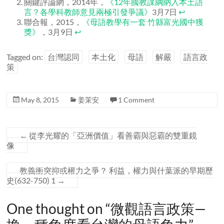
關鍵評論網，2014年，
《12年國教課綱納入本土語
言？各學科教師意見兩極引發爭議》
3月7日
↩
聯合報，2015，
《母語教學有一套 竹縣富光國中獲
獎》
，3月9日
↩
Tagged on:
台灣認同
本土化
母語
解嚴
語言政
策
May 8, 2015
姜茉安
1 Comment
←
從李光耀的「亞洲價值」看善霸與惡霸的雙重鏡
像
教義衝突抑或權力之爭？ 利益，權力與什葉派的早期歷
史(632-750) 1
→
One thought on “
微觀語言政策—