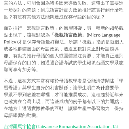
言的方法，可能會因為諸多因素導致失敗。這帶出了需要進
一步探討的問題：到底語言計畫與政策推行該實行到什麼程
度？有沒有其他方法能夠達成保存母語的目的呢？
面對推行「宏觀語言政策」的層層阻礙，另一種新的趨勢觀
點出現了，該觀點認為
「微觀語言政策」(Micro Language
Policy)
才是保存母語最好辦法。所謂「微觀」指的是就個人
或各地群體層面的母語政策，透過直接對真正對母語感興
趣、有動力推行母語的個人或團體挹注資源，才能真正達到
母語保存的目的，如通過台語考試的學生報填台語文學系志
願可享有加分等。
不過，這種方式常常有賴於母語教學者是否能清楚闡述「學
習母語」與學生自身的利害關係；讓學生明白為什麼要學、
學跟不學到底差在哪裡，才可能推展成功。這種趨勢近年來
也確實在台灣出現，而這些成功的例子都有以下的共通點：
在地方上透過實際教學的互動，讓學生產生學習動力，保持
母語學習的動機。
台灣羅馬字協會(Taiwanese Romanisation Association, Tâi-