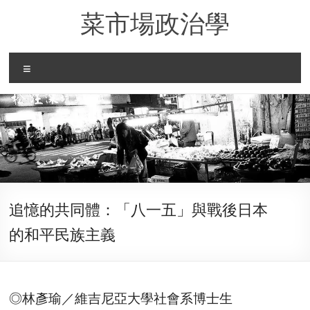
Skip
菜市場政治學
to
content
Menu
追憶的共同體：「八一五」與戰後日本
的和平民族主義
◎林彥瑜／維吉尼亞大學社會系博士生