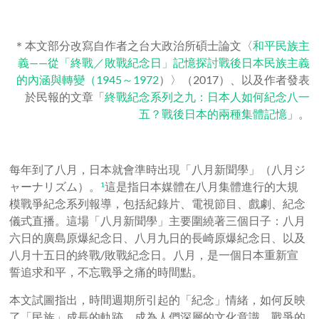
＊本文部分改寫自作者之台大政治所碩士論文〈
和平民族主
義——從「終戰／敗戰紀念日」記憶探討戰後日本民族主義
的內涵與轉變（1945～1972
）〉（2017）、以及作者發表
於民報的文章「
終戰紀念系列之九：日本人如何紀念八一
五？戰後日本的兩種集體記憶
」。
每年到了八月，日本就會準時出現「八月新聞學」（八月ジ
ャーナリズム）。
這是指日本媒體在八月集體進行的大規
1
模戰爭紀念系列報導，包括紀錄片、電視節目、戲劇、紀念
儀式直播。這場「八月新聞學」主要圍繞著三個日子：八月
六日的廣島原爆紀念日、八月九日的長崎原爆紀念日、以及
八月十五日的終戰/敗戰紀念日。八月，是一個日本重新宣
誓追求和平，不忘戰爭之痛的時間點。
本文試圖指出，時間週期所引起的「紀念」情緒，如何反映
了「民族」成長的軌跡，成為人們深層的文化意識。戰爭的