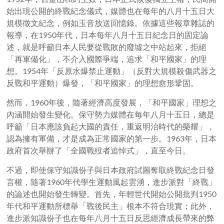
始出現公開的終戰紀念儀式，媒體也在每年的八月十五日大
規模徵文紀念，例如玉音放送回憶錄。依據這些報章雜誌的
報導，在1950年代，日本每年八月十五日紀念日的固定論
述，就是呼籲日本人民要從戰敗的廢墟之中站起來，拒絕
「再軍備化」，不介入國際爭端，追求「和平國家」的理
想。1954年「反原水爆禁止運動」（反對大規模殺傷武器之
反戰和平運動）爆發，「和平國家」的理想愈形鞏固。
然而，1960年後，隨著經濟高度發展，「和平國家」理想之
內涵開始發生變化。保守勢力媒體在每年八月十五日，總是
呼籲「日本應該負起大國的責任，重返明治時代的榮耀」，
認為擁有軍備，才是成為正常國家的第一步。1963年，日本
政府首次舉辦了「全國戰歿者追悼式」，直至今日。
不過，即使保守知識份子與日本政府試圖奪取終戰紀念日發
言權，隨著1960年代學生運動風起雲湧，進步派對「終戰」
的論述也開始發生轉變。首先，年輕世代開始公開批判1950
年代和平運動所標舉「戰後民主」根本不符合現實；此外，
進步派知識份子也在每年八月十五日反思經濟成長帶來的弊