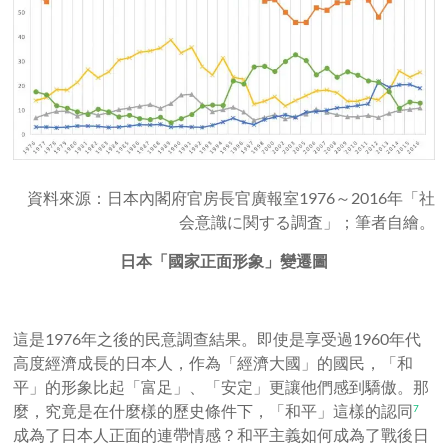
資料來源：日本內閣府官房長官廣報室1976～2016年「社
会意識に関する調査」；筆者自繪。
日本「國家正面形象」變遷圖
這是1976年之後的民意調查結果。即使是享受過1960年代
高度經濟成長的日本人，作為「經濟大國」的國民，「和
平」的形象比起「富足」、「安定」更讓他們感到驕傲。那
麼，究竟是在什麼樣的歷史條件下，「和平」這樣的認同
7
成為了日本人正面的連帶情感？和平主義如何成為了戰後日