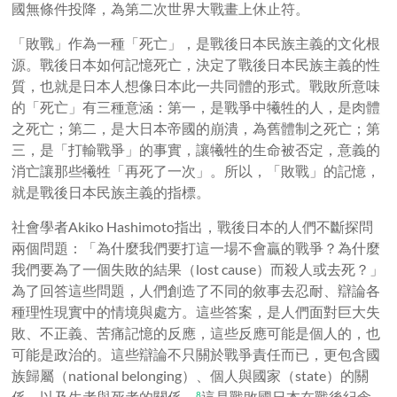
國無條件投降，為第二次世界大戰畫上休止符。
「敗戰」作為一種「死亡」，是戰後日本民族主義的文化根
源。
戰後日本如何記憶死亡，決定了戰後日本民族主義的性
質，也就是日本人想像日本此一共同體的形式。戰敗所意味
的「死亡」有三種意涵：第一，是戰爭中犧牲的人，是肉體
之死亡；第二，是大日本帝國的崩潰，為舊體制之死亡；第
三，是「打輸戰爭」的事實，讓犧牲的生命被否定，意義的
消亡讓那些犧牲「再死了一次」。所以，「敗戰」的記憶，
就是戰後日本民族主義的指標。
社會學者Akiko Hashimoto指出，戰後日本的人們不斷探問
兩個問題：「為什麼我們要打這一場不會贏的戰爭？為什麼
我們要為了一個失敗的結果（lost cause）而殺人或去死？」
為了回答這些問題，人們創造了不同的敘事去忍耐、辯論各
種理性現實中的情境與處方。這些答案，是人們面對巨大失
敗、不正義、苦痛記憶的反應，這些反應可能是個人的，也
可能是政治的。這些辯論不只關於戰爭責任而已，更包含國
族歸屬（national belonging）、個人與國家（state）的關
係、以及生者與死者的關係。
這是戰敗國日本在戰後紀念
8