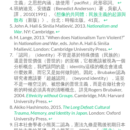
主義」之思想內涵，故使用「pacifist」此形容詞。
↩
班納迪克．安德森（Benedict Anderson）著，吳叡人
譯，2010(1991)，《
想像的共同體：民族主義的起源與
散布
（新版）》。台北：時報出版。41頁。
↩
John A. Hall & Siniša Malšević. 2013.
Nationalism and
War
. NY: Cambridge.
↩
M. Lange, 2013. “When does Nationalism Turn Violent?”
in
Nationalism and War
, eds. John A. Hall & Siniša
Malšević. London: Cambridge University Press.
↩
「認同」（identity）不管是基於特殊價值（民族的）
還是普世價值（普世的）的宣稱，它都應該被視為一個
分析概念，我們該問的是：identity這樣的概念會達成
什麼效果、而它又是如何做到的。因此，Brubaker認為
研究者應該要「超越認同」（beyond identity），這並
不是一種空泛的、被想像的普世主義，而是在做社會分
析的時候必須具有的清晰概念。詳見Rogers Brubaker,
2004.
Ethnicity without Groups
. Cambridge, MA: Harvard
University Press.
↩
Akiko Hashimoto, 2015.
The Long Defeat: Cultural
Trauma, Memory, and Identity in Japan
. London: Oxford
University Press.
↩
日本社會學者小熊英二認為，憲法九條是戰後初期日本