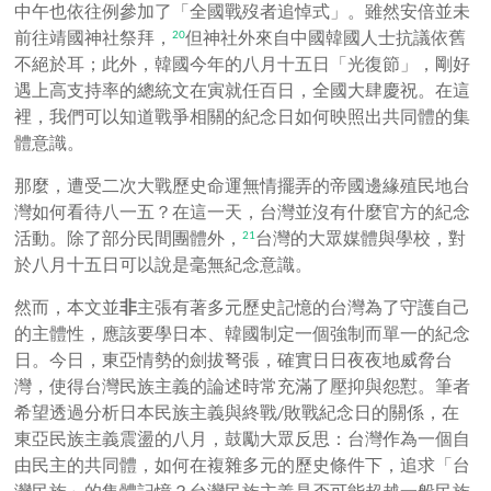
中午也依往例參加了「全國戰歿者追悼式」。雖然安倍並未
前往靖國神社祭拜，
但神社外來自中國韓國人士抗議依舊
20
不絕於耳；此外，韓國今年的八月十五日「光復節」，剛好
遇上高支持率的總統文在寅就任百日，全國大肆慶祝。在這
裡，我們可以知道戰爭相關的紀念日如何映照出共同體的集
體意識。
那麼，遭受二次大戰歷史命運無情擺弄的帝國邊緣殖民地台
灣如何看待八一五？在這一天，台灣並沒有什麼官方的紀念
活動。除了部分民間團體
外，
台灣的大眾媒體與學校，對
21
於八月十五日可以說是毫無紀念意識。
然而，本文並
非
主張有著多元歷史記憶的台灣為了守護自己
的主體性，應該要學日本、韓國制定一個強制而單一的紀念
日。今日，東亞情勢的劍拔弩張，確實日日夜夜地威脅台
灣，使得台灣民族主義的論述時常充滿了壓抑與怨懟。筆者
希望透過分析日本民族主義與終戰/敗戰紀念日的關係，在
東亞民族主義震盪的八月，鼓勵大眾反思：台灣作為一個自
由民主的共同體
，
如何在複雜多元的歷史條件下，追求「台
灣民族」的集體記憶？台灣民族主義是否可能超越一般民族