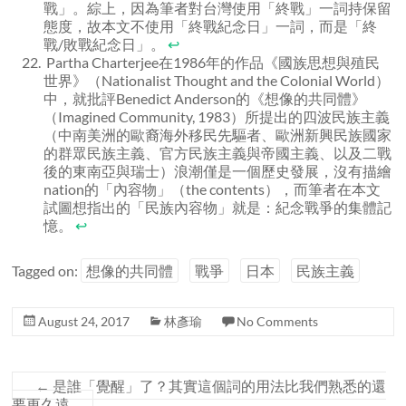
戰」。綜上，因為筆者對台灣使用「終戰」一詞持保留
態度，故本文不使用「終戰紀念日」一詞，而是「終
戰/敗戰紀念日」。
↩
Partha Charterjee在1986年的作品《國族思想與殖民
世界》（Nationalist Thought and the Colonial World）
中，就批評Benedict Anderson的《想像的共同體》
（Imagined Community, 1983）所提出的四波民族主義
（中南美洲的歐裔海外移民先驅者
、
歐洲新興民族國家
的群眾民族主義
、
官方民族主義與帝國主義
、
以及二戰
後的東南亞與瑞士）浪潮僅是一個歷史發展，沒有描繪
nation的「內容物」（the contents），而筆者在本文
試圖想指出的「民族內容物」就是：紀念戰爭的集體記
憶。
↩
Tagged on:
想像的共同體
戰爭
日本
民族主義
August 24, 2017
林彥瑜
No Comments
←
是誰「覺醒」了？其實這個詞的用法比我們熟悉的還
要更久遠