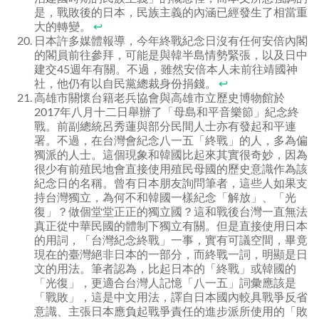
是，戰敗後的日本，民族主義的內涵已經發生了相當重
大的轉變。
↩
日本許多媒體報導，今年終戰紀念日沒有任何安倍內閣
的閣員前往參拜，可能是與韓半島情勢緊張，以及日中
建交45週年有關。不過，雖然安倍本人未前往靖國神
社，他仍有以自民黨總裁身份捐錢。
↩
高雄市關懷台籍老兵協會與高雄市立歷史博物館於
2017年八月十二日舉辦了「母島和平音樂節」紀念終
戰。前副總統呂秀蓮與部分民間人士亦有發起和平連
署。不過，在台灣會紀念八一五「終戰」的人，多為偏
獨派的人士。這個現象和韓國比起來其實很奇妙，因為
很少有前殖民地會直接使用殖民母國的歷史意識作為該
紀念日的名稱。曾有日本朋友詢問筆者，這些人如果支
持台灣獨立，為何不和韓國一樣紀念「解放」、「光
復」？做個堂堂正正的獨立國？這和戰後台灣一直無法
真正從中華民國的體制下獨立有關。但是直接使用日本
的用詞，「台灣紀念終戰」一事，實有可議空間，畢竟
現在的臺灣絕非日本的一部分，而終戰一詞，明顯是日
文的用法。筆者認為，比起日本的「終戰」或韓國的
「光復」，更適合台灣人記憶「八一五」詞彙應該是
「戰敗」，這是中文用法，譯自日本國內較具戰爭反省
意識、主張日本應負起戰爭責任的進步派所使用的「敗