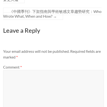
《中國季刊》下架指南與學術敏感文章趨勢研究：Who
Wrote What, When and How?
→
Leave a Reply
Your email address will not be published.
Required fields are
marked
*
Comment
*