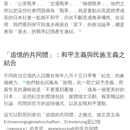
害：「公害戰爭」、「交通戰爭」、「物價戰爭」。他們之
所以把這些社會問題稱為「戰爭」，就是要點出高度經濟成
長的日本社會一點都不和平，仍在不斷造成無辜犧牲。在這
裡，我們看到保守與進步兩派在「當下」的政治論爭，總是
會與「過去」的戰爭記憶產生連結。
11
「追憶的共同體」：和平主義與民族主義之
結合
不同政治立場的人試圖在每年八月十五日爭奪「紀念」的象
徵權力
。
他們都在試圖為「敗戰」此一死亡賦予意義，而
12
最常見的邏輯就是「不要重蹈覆徹」、「成為一個更美好的
日本」。這些紀念的實踐包括：媒體徵文活動、報章雜誌的
社論、民間與官方的追悼儀式、以及反戰和平運動。
這可以對照到韋伯「追憶的共同體」之概念。德文原文為
Erinnerungsgemeinschaften，Erinnerung是記憶
（memory）的意思，gemeinschaft則是共同體