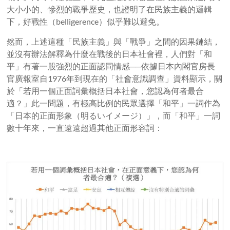
大小小的、慘烈的戰爭歷史，也證明了在民族主義的邏輯
下，好戰性（belligerence）似乎難以避免。
然而，上述這種「民族主義」與「戰爭」之間的因果鏈結，
並沒有辦法解釋為什麼在戰後的日本社會裡，人們對「和
平」有著一股強烈的正面認同情感──依據日本內閣官房長
官廣報室自1976年到現在的「社會意識調查」資料顯示，關
於「若用一個正面詞彙概括日本社會，您認為何者最合
適？」此一問題，有極高比例的民眾選擇「和平」一詞作為
「日本的正面形象（明るいイメージ）」，而「和平」一詞
數十年來，一直遠遠超過其他正面形容詞：