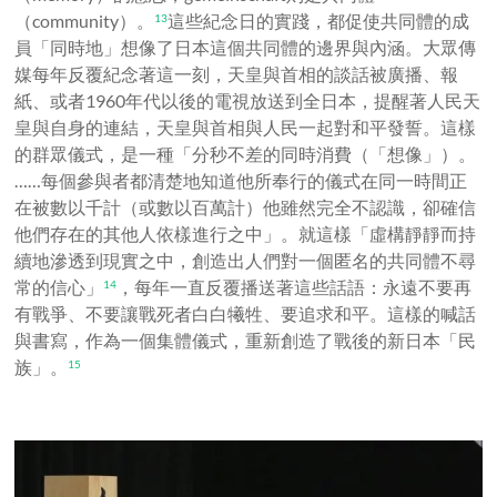
（community）。
這些紀念日的實踐，都促使共同體的成
13
員「同時地」想像了日本這個共同體的邊界與內涵。大眾傳
媒每年反覆紀念著這一刻，天皇與首相的談話被廣播、報
紙、或者1960年代以後的電視放送到全日本，提醒著人民天
皇與自身的連結，天皇與首相與人民一起對和平發誓。這樣
的群眾儀式，是一種「分秒不差的同時消費（「想像」）。
……每個參與者都清楚地知道他所奉行的儀式在同一時間正
在被數以千計（或數以百萬計）他雖然完全不認識，卻確信
他們存在的其他人依樣進行之中」。就這樣「虛構靜靜而持
續地滲透到現實之中，創造出人們對一個匿名的共同體不尋
常的信心」
，
每年一直反覆播送著這些話語：永遠不要再
14
有戰爭、不要讓戰死者白白犧牲、要追求和平。這樣的喊話
與書寫，作為一個集體儀式，重新創造了戰後的新日本「民
族」。
15