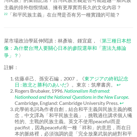
主義的排外怨恨情緒、擁有更厚實而長久的文化內容？
「和平民族主義」在台灣是否有另一種實踐的可能？
22
菜市場政治學延伸閱讀：林彥瑜、鍾宜庭，〈
第三種日本想
像：為什麼台灣人要關心日本的參院選舉和「憲法九條論
爭」？
〉
註解：
佐藤卓己、孫安石編，2007，《
東アジアの終戦記念
日 : 敗北と勝利のあいだ
》。東京：筑摩書房。
↩
Rogers Brubaker, 1996.
Nationalism Reframed:
Nationhood and the National Questions in the New Europe
.
Cambridge, England: Cambridge University Press.
↩
此學術名詞為作者自創，結合和平主義與民族主義的概
念，中文譯為「和平民族主義」，挑戰過往講求個人犧
牲的、主戰的民族主義。英文不使用peaceful而是
pacifist，因為peaceful有一種「祥和」的意思，而在日
本的脈絡裡，必須強調的是「完全放棄武裝的絕對和平