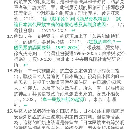
兩項主要的制度之助，是和平憲法與和平教育，請參見
筆者碩士論文第一章。此制度分類的原創來自指導教授
汪宏倫之「全球觀點的制度論」理論理場。參見汪宏
倫，2010，〈
從《戰爭論》到《新歷史教科書》：試
論日本當代民族主義的怨恨心態及其制度成因
〉，《台
灣社會學》，19: 147-202。
↩
例如，在「支持獨立」的選項加上了「如果能維持和
平」的條件。參見吳乃德，2013，〈
狂飆的年代？一
般民眾的認同趨勢，1992-2005
〉，張茂桂、羅文輝、
徐火炎等編，《台灣社會變遷1985~2005：傳播與政治
行為》，頁93-128，台北市：中央研究院社會學研究
所。
↩
為何「單一民族國家」的主張是虛偽的？小熊英二指
出，戰後日本人普遍將「日本民族」視為日本國內唯一
的民族，忽視了北海道阿伊努原住民、在日朝鮮/韓國
人、沖繩人、以及其他少數族群。所以「單一民族國家
的神話」其實是被政府刻意創造出來的。參見小熊英
二，2003，《
単一民族神話の起源
》。東京：新曜
社。
↩
吳叡人於筆者碩士論文口試指出，日本民族主義應該是
安德森所說的第三波末期與第四波前期。但是筆者認
為，這樣的歸類應該還是停留在「日本民族主義等於明
治建國時期的民族主義」的概念裡，而本文所想強調的