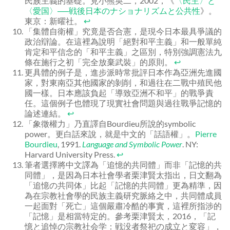
民族主義的基礎。見小熊英二，2002，《
〈民主〉と
〈愛国〉──戦後日本のナショナリズムと公共性
》。
東京：新曜社。
↩
「集體自衛權」究竟是否合憲，是現今日本最具爭議的
政治辯論。在這裡為說明「絕對和平主義」和一般單純
肯定和平信念的「和平主義」之區別，特別強調憲法九
條在施行之初「完全放棄武裝」的原則。
↩
更具體的例子是，進步派時常批評日本作為亞洲先進國
家，對東南亞其他國家的剝削，和過往在二戰中殖民他
國一樣。日本應該負起「導致亞洲不和平」的戰爭責
任。這個例子也體現了現實社會問題與過往戰爭記憶的
論述連結。
↩
「象徵權力」乃直譯自Bourdieu所說的symbolic
power。更白話來說，就是中文的「話語權」。
Pierre
Bourdieu
, 1991.
Language and Symbolic Power
. NY:
Harvard University Press.
↩
筆者選擇將中文譯為「追憶的共同體」而非「記憶的共
同體」，是因為日本社會學者栗津賢太指出，日文翻為
「追憶の共同体」比起「記憶的共同體」更為精準，因
為在宗教社會學的民族主義研究脈絡之中，共同體成員
一起面對「死亡」這個嚴肅冷酷的事實，這裡所指涉的
「記憶」是相當特定的。參考栗津賢太，2016，「記
憶と追悼の宗教社会学：戦没者祭祀の成立と変容」，