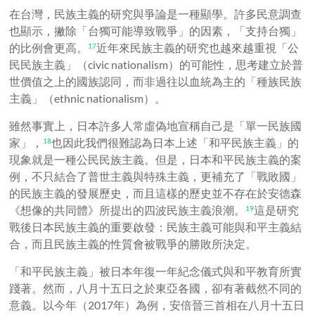
在台灣，民族主義的研究與爭論是一種顯學。許多民意調查
也顯示，撇除「台獨可能導致戰爭」的因素，「支持台獨」
的比例會更高。
近年來民族主義的研究也越來越重視「公
17
民民族主義」（civic nationalism）的可能性，思考建立於普
世價值之上的國族認同，而非過往以血統為主的「種族民族
主義」（ethnic nationalism）。
雖然事實上，日本許多人常虛偽地宣稱自己是「單一民族國
家」，
也因此我們很難認為日本上述「和平民族主義」的
18
現象就是一種公民民族主義。但是，日本和平民族主義的案
例，不只結合了普世主義與特殊主義，更補充了「戰敗國」
的民族主義的發展歷史，而且這樣的歷史並不存在於安德森
《想像的共同體》所提出的四波民族主義浪潮。
這是研究
19
戰後日本民族主義的重要啟發：民族主義可能與和平主義結
合，而且民族主義的性質會被戰爭的勝敗所決定。
「和平民族主義」被日本年復一年紀念儀式與和平教育所實
踐著。然而，八月十五日之於東亞各國，卻有著截然不同的
意義。以今年（2017年）為例，安倍晉三首相在八月十五日