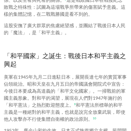
敗戰之特殊性：試圖為這場戰爭所帶來的傷害賦予意義。這
樣的集體記憶，在二戰戰勝國是看不到的。
這股安撫了廣大群眾的焦慮絕望感，並團結了戰後日本人民
的「魔法」，是「和平主義」。
「和平國家」之誕生：戰後日本和平主義之
興起
美軍在1945年九月二日進駐日本，展開長達七年的實質軍事
佔領統治。昭和天皇在九月五日的帝國議會開院式中宣告：
今後日本要成為高道義的「和平文化國家」。一掃戰前的軍
國主義形象。對和平的渴望，展現在人們對1947年施行的
「和平憲法」之熱烈歡迎態度上。
和平憲法所標舉的和平
9
主義是一種絕對的和平主義，也就是說完全放棄武裝，即使
他人攻擊亦不行使集體自衛權的政治原則。
10
1952年，舊金山和約生效，日本正式恢復獨立主權，民間開