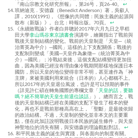
『南山宗教文化研究所報』，第26号，頁26-40。
↩
班納迪克．安德森（Benedict Anderson）著，吳叡人
譯，2010(1991)，《想像的共同體：民族主義的起源與
散布（新版）》。台北：時報出版。70頁。
↩
《永續敗戰論》作者白井聰於2017年六月九日之早稻
田大學
拿山瑪谷東京讀書會
演講中，繪圖指出了戰前與
戰後天皇制結構的變化。戰前的天皇制是「天皇─（統
治菁英為中介）─國民」這樣的上下支配關係；戰後的
支配制則變成「美國─天皇作為象徵─（統治菁英為中
介）─國民」；冷戰結束後，這個支配結構變得更加扭
曲，因為美國已經沒有理由像冷戰期間那樣地保護日本
國防，所以天皇的地位變得非常不明，甚至連作為「神
主牌」來被美國利用來統合（日本的）人心都稱不上。
所以2017年的天皇退位風波，也許是可以預期的事件
（詳見許仁碩在轉角國際的專欄文章「
天皇的話，要聽
嗎？絕不簡單的天皇生前退位談話
」）。總而言之，戰
後的天皇制結構已經在美國的支配下發生了根本的變
化，再也不是戰前那種高高在上，「聖斷」是最後依歸
的政治結構。不過，天皇制的變化並非本文的主要重
點，僅在此加註說明戰後日本民族的誕生條件，與天皇
神聖地位的消失有關，與安德森的理論觀點對話。
↩
和平民族主義的誕生與實踐，與各面向的制度有關。