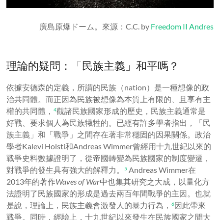
廣島原爆ドーム。來源：C.C. by
Freedom II Andres
理論的疑問：「民族主義」和平嗎？
依據安德森的定義，所謂的民族（nation）是一種想像的政
治共同體。而正因為民族被想像為本質上有限的、且享有主
權的共同體，
觀諸民族國家形成的歷史，民族主義通常是
4
好戰、要求個人為民族犧牲的。已經有許多學者指出，「民
族主義」和「戰爭」之間存在著非常穩固的因果關係。政治
學者Kalevi Holsti和Andreas Wimmer曾經用十九世紀以來的
戰爭史料數據證明了，從帝國轉變為民族國家的制度變遷，
對戰爭的發生具有強大的解釋力
。
Andreas Wimmer在
5
2013年的著作
Waves of War
中也集其研究之大成，以量化方
法證明了民族國家的形成是過去兩百年間戰爭的主因。也就
是說，理論上，民族主義會激發人的暴力行為
，
因此帶來
6
戰爭。同時，經驗上，十九世紀以來發生在民族國家之間大