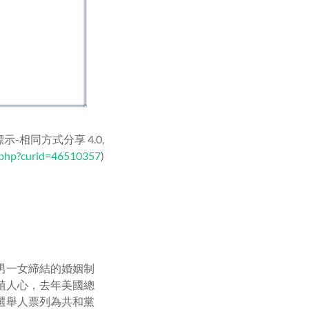
示-相同方式分享 4.0,
.php?curid=46510357
)
男一女締結的婚姻制
植人心，去年美國總
選舉人票列為共和黨