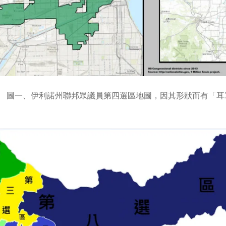
圖一、伊利諾州聯邦眾議員第四選區地圖，因其形狀而有「耳