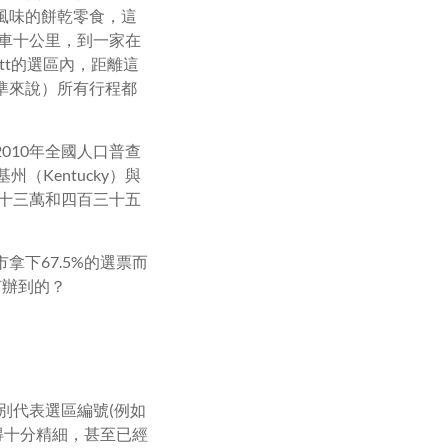
風味的餅乾零食，這
邊開車十公里，到一家在
tt的選區內，距離這
準來說）所有行程都
010年全國人口普查
（Kentucky）與
五十三萬和四百三十五
拿下67.5%的選票而
何辦到的？
別代表選區編號(例如
得十分精細，甚至已經