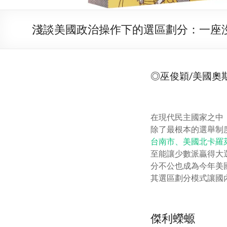
淺談美國政治操作下的選區劃分：一座
◎巫俊穎/美國奧
在現代民主國家之中
除了最根本的選舉制
台南市、美國北卡羅
至能讓少數派贏得大
分不公也成為今年美
其選區劃分模式讓國
傑利蠑螈