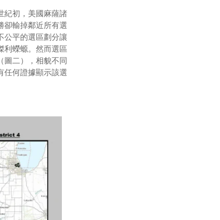
世紀初，美國麻薩諸
勝卻輸掉鄰近所有選
不公平的選區劃分讓
傑利蠑螈。
然而選區
（圖二），相貌不同
有任何證據顯示該選