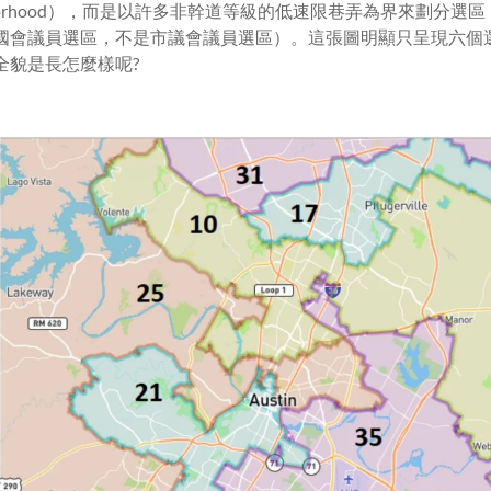
hborhood），而是以許多非幹道等級的低速限巷弄為界來劃分選
國會議員選區，不是市議會議員選區）。這張圖明顯只呈現六個
全貌是長怎麼樣呢?