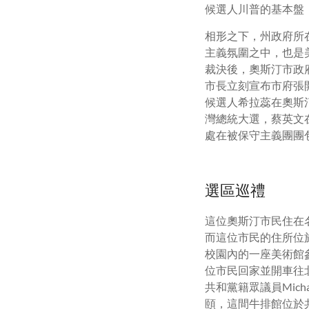
候選人川普的基本盤
相形之下，州政府所
主義氛圍之中，也是
裁決後，奧斯汀市政
市長立刻宣布市府張
候選人希拉蕊在奧斯汀市
灣總統大選，蔡英文
處在被保守主義團團
選區巡禮
這位奧斯汀市民住在名
而這位市民的住所位於
校園內的一座美術館參
位市民回家並開車往北
共和黨籍眾議員Mic
頤，這間牛排館位於共