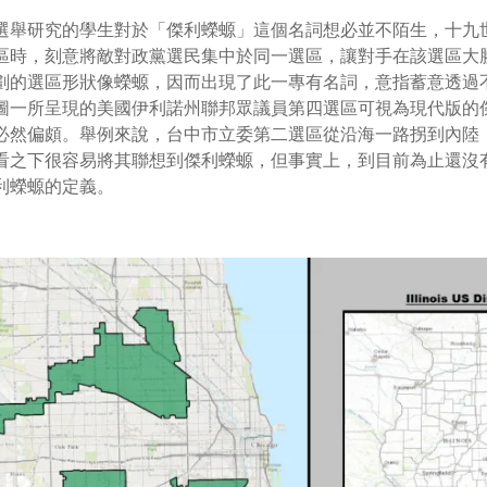
選舉研究的學生對於
「
傑利蠑螈」這個名詞想必並不陌生，
十九
區時，刻意將敵對政黨選民集中於同一選區，讓對手在該選區大
劃的選區形狀像蠑螈，因而出現了此一專有名詞，意指蓄意透過
圖一所呈現的美國伊利諾州聯邦眾議員第四選區可視為現代版的
必然偏頗。舉例來說，台中市立委第二選區從沿海一路拐到內陸
看之下很容易將其聯想到傑利蠑螈，但事實上，到目前為止還沒
利蠑螈的定義。