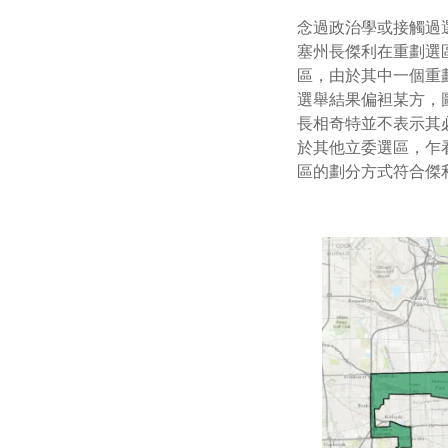
念過政治學或接觸過
塞州長傑利在重劃選
區，由於其中一個重
選舉結果偏袒某方，
長相奇特並不表示其
於其他立委選區，乍
區的劃分方式符合傑