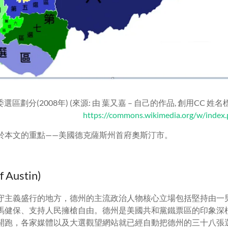
劃分(2008年) (來源: 由 葉又嘉 – 自己的作品, 創用CC 姓名標
https://commons.wikimedia.org/w/index
於本文的重點——美國德克薩斯州首府奧斯汀市。
Austin)
守主義盛行的地方，德州的主流政治人物核心立場包括堅持由一
馬健保、支持人民擁槍自由。德州是美國共和黨鐵票區的印象深
開跑，各家媒體以及大選觀望網站就已經自動把德州的三十八張