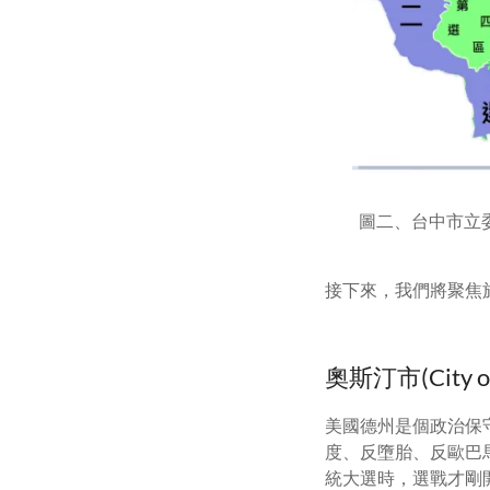
圖二、台中市立委選區
接下來，我們將聚焦
奧斯汀市(City of 
美國德州是個政治保
度、反墮胎、反歐巴
統大選時，選戰才剛