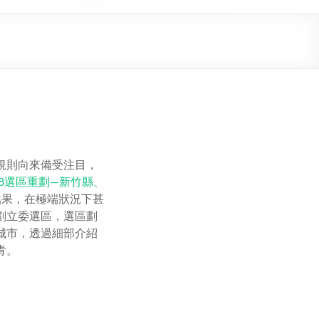
規則向來備受注目，
18選區重劃—新竹縣、
結果，在極端狀況下甚
劃立委選區，選區劃
城市，透過細部介紹
青。