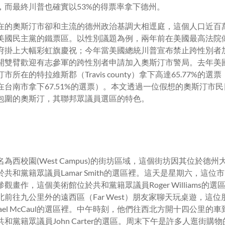
，而最終川普也確實以53%的得票率拿下德州。
在的奧斯汀市卻和主流的德州政治基調大相逕庭，這個人口近百
美國民主黨的鐵票區。以性別議題為例，兩年前在美國最高法院
府掛上大幅彩虹旗慶祝；今年當美國總統川普宣布禁止跨性別者
開雙臂歡迎有志參軍的跨性別者申請加入奧斯汀市警局。去年美
所在的特拉維斯郡（Travis county）拿下高達65.77%的
在台南市拿下67.51%的選票）。本文透過一位假想的奧斯汀市
包圍的奧斯汀，其聯邦眾議員選區的特色。
為西校園(West Campus)的街坊區域，這個街坊因其位於德
共和黨籍眾議員Lamar Smith的選區裡。這天是星期六，這
觀畫作，這個美術館位於共和黨籍眾議員Roger Williams的
前往九公里外的遠西區（Far West）朋友家聊天玩桌遊，這
hael McCaul的選區裡。中午時刻，他們往西北方開十四公里的
和黨籍眾議員John Carter的選區。周末下午是許多人逛街購