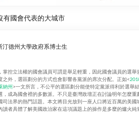
沒有國會代表的大城市
斯汀德州大學政府系博士生
，掌控立法權的國會議員可謂是舉足輕重，因此國會議員的選舉
度之外，選區劃分的方式也會影響各黨派的席次分配。正如<
20
萊納州
>一文所言，不公平的選區劃分能使特定黨派得利於選舉
選，成為國會裡的多數派。不只是臺灣政壇正在討論明年怎麼重
國司法界的熱門話題。本文將目光放到一座人口將近百萬的美國
內讀者具體了解美國政治家在這項議題上的操作是多麼的爐火純