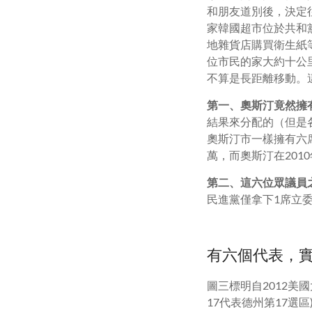
和朋友道別後，決定
家韓國超市位於共和黨
地雜貨店購買衛生紙等
位市民的家大約十公
不算是長距離移動。
第一、奧斯汀竟然擁
結果來分配的（但是各州
奧斯汀市一樣擁有六
萬，而奧斯汀在20
第二、這六位眾議員
民進黨僅拿下1席立
有六個代表，
圖三標明自2012
17代表德州第17選