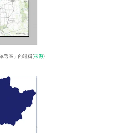
罩選區」的暱稱(
來源
)