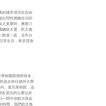
萬的城市浸淫在自由
做出同性婚姻合法的
加入美軍時，奧斯汀
國總統大選，民主黨
選票（順道一提，去年台
民日常生活，來呈現身
州大學校園西側而得名，
位市民徒步前往德州大學
選區內。逛完美術館，這
位朋友居住的公寓位於
車到一間牛排館大快朵
物的時間，我們的主角