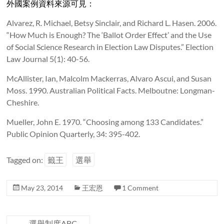
外國案例資料來源可見：
Alvarez, R. Michael, Betsy Sinclair, and Richard L. Hasen. 2006.
“How Much is Enough? The ‘Ballot Order Effect’ and the Use
of Social Science Research in Election Law Disputes.” Election
Law Journal 5(1): 40-56.
McAllister, Ian, Malcolm Mackerras, Alvaro Ascui, and Susan
Moss. 1990. Australian Political Facts. Melboutne: Longman-
Cheshire.
Mueller, John E. 1970. “Choosing among 133 Candidates.”
Public Opinion Quarterly, 34: 395-402.
Tagged on:
籤王
選舉
May 23, 2014
王宏恩
1 Comment
←
選舉制度ABC