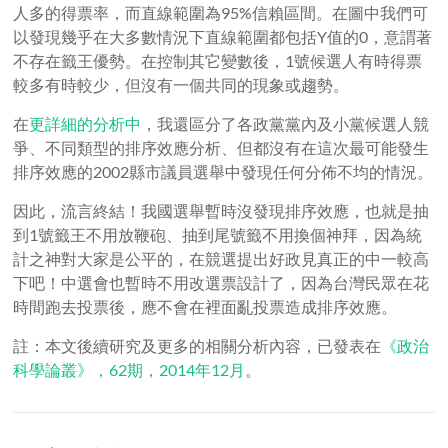
人多的得票率，而直線範圍為95%信賴區間。在圖中我們可
以發現幾乎在大多數情況下直線範圍都包括Y值的0，意謂著
不存在籤王優勢。在控制其它變數後，1號候選人有時得票
較多有時較少，但沒有一個共同的現象或趨勢。
在
更詳細的分析中
，我還區分了各政黨黨內及小黨候選人競
爭、不同類型的排序效應分析、但都沒有在這次最可能發生
排序效應的2002縣市議員選舉中發現任何分佈不均的情況。
因此，流言終結！我國選舉暫時沒發現排序效應，也就是抽
到1號籤王不用放鞭砲、抽到尾號籤不用換個神拜，因為統
計之神對大家是公平的，在競選提出好政見真正的中一較高
下吧！中選會也暫時不用改選票設計了，因為台灣民眾在花
時間跑去投票後，應不會在裡面亂投票造成排序效應。
註：本文後續研究及更多的相關分析內容，已發表在
《政治
科學論叢》，62期，2014年12月
。