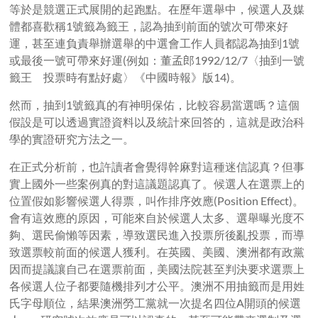
等於是競選正式展開的起跑點。在歷年選舉中，候選人及媒
體都喜歡稱1號籤為籤王，認為抽到前面的號次可帶來好
運，甚至連負責舉辦選舉的中選會工作人員都認為抽到1號
或最後一號可帶來好運(例如：董孟郎1992/12/7〈抽到一號
籤王 投票時有點好處〉《中國時報》版14)。
然而，抽到1號籤真的有神明保佑，比較容易當選嗎？這個
假設是可以透過實證資料以及統計來回答的，這就是政治科
學的實證研究方法之一。
在正式分析前，也許讀者會覺得幹麻對這種迷信認真？但事
實上國外一些案例真的對這議題認真了。候選人在選票上的
位置假如影響候選人得票，叫作排序效應(Position Effect)。
會有這效應的原因，可能來自於候選人太多、選舉曝光度不
夠、選民偷懶等因素，導致選民進入投票所後亂投票，而導
致選票較前面的候選人獲利。在英國、美國、澳洲都有政黨
因而提議讓自己在選票前面，美國法院甚至判決要求選票上
各候選人位子都要隨機排列才公平。澳洲不用抽籤而是用姓
氏字母順位，結果澳洲勞工黨就一次提名四位A開頭的候選