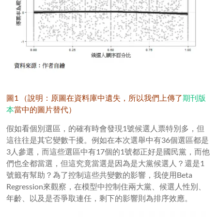
圖1 （說明：原圖在資料庫中遺失，所以我們上傳了
期刊版
本
當中的圖片替代）
假如看個別選區，的確有時會發現1號候選人票特別多，但
這往往是其它變數干擾。例如在本次選舉中有36個選區都是
3人參選，而這些選區中有17個的1號都正好是國民黨，而他
們也全都當選，但這究竟當選是因為是大黨候選人？還是1
號籤有幫助？為了控制這些共變數的影響，我使用Beta
Regression來觀察，在模型中控制住兩大黨、候選人性別、
年齡、以及是否爭取連任，剩下的影響則為排序效應。