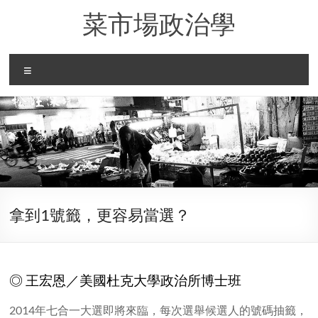
Skip
菜市場政治學
to
content
Menu
拿到1號籤，更容易當選？
◎ 王宏恩／美國杜克大學政治所博士班
2014年七合一大選即將來臨，每次選舉候選人的號碼抽籤，