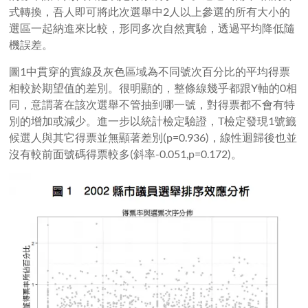
式轉換，吾人即可將此次選舉中2人以上參選的所有大小的
選區一起納進來比較，形同多次自然實驗，透過平均降低隨
機誤差。
圖1中貫穿的實線及灰色區域為不同號次百分比的平均得票
相較於期望值的差別。很明顯的，整條線幾乎都跟Y軸的0相
同，意謂著在該次選舉不管抽到哪一號，對得票都不會有特
別的增加或減少。進一步以統計檢定驗證，T檢定發現1號籤
候選人與其它得票並無顯著差別(p=0.936)，線性迴歸後也並
沒有較前面號碼得票較多(斜率-0.051,p=0.172)。