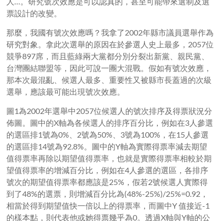
人…。研究號次效應是可以認真的，甚至可能帶來選制及選
票設計的改變。
那麼，我國有號次效應嗎？我拿了2002年縣市議員選舉作為
研究對象。拿此次選舉的原因在於參選人史上最多，2057位
競爭897席，而且藍綠兩大黨都分別分裂出新黨、親民黨、
台灣團結聯盟等，因此可說一團大混戰。假如有號次效應，
那本次最混亂、候選人最多、重要性又被縣市長蓋過的次級
選舉，應該最可能出現號次效應。
圖1為2002年選舉中2057位候選人的號次排序及得票狀況分
佈圖。圖中的X軸為各候選人的排序百分比，例如在3人參選
的選區排1號為0%、2號為50%、3號為100%，在15人參選
的選區排14號為92.8%。圖中的Y軸為實際得票率減去期望
值得票率再除以期望值得票率，也就是實際得票率相較於期
望值得票率的增減百分比，例如在4人參選的選區，各排序
號次的期望值得票率都應該是25%，假若2號候選人實際得
到了48%的選票，則增減百分比為(48%-25%)/25%=0.92，
相當於得到期望值快一倍以上的得票率，而圖中Y 值接近-1
的樣本點，則代表他或她得票幾乎為0。透過X軸與Y軸的公