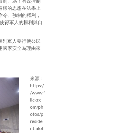
限制。為了有效控制
這樣的思想在法學上
軍人有命令、強制的權利，
使得軍人的權利與自
個別軍人要行使公民
用國家安全為理由來
來源：
https:/
/www.f
lickr.c
om/ph
otos/p
reside
ntialoff