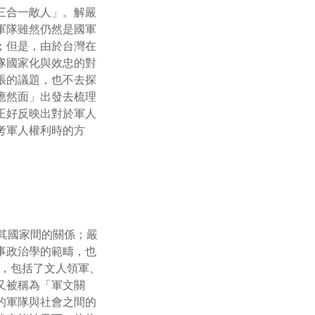
三合一敵人」。解嚴
軍隊雖然仍然是國軍
；但是，由於台灣在
隊國家化與效忠的對
張的議題，也不去探
應然面」出發去梳理
正好反映出對於軍人
考軍人權利時的方
與其國家間的關係；嚴
事政治學的範疇，也
常多元，包括了文人領軍、
又被稱為「軍文關
的軍隊與社會之間的