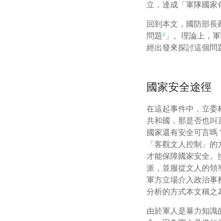
立，達成「軍隊國家
回到本文，國防部長
問題
」。理論上，軍
2
經出發來探討這個問
國家安全途徑
在這起事件中，立委
共和國，那是否也叫
國家還有安全可言嗎
「客觀文人控制」的
才能保障國家安全。
派，並服從文人的領
軍方立場介入政治事
分析的方式本文稱之
由於軍人是暴力知識