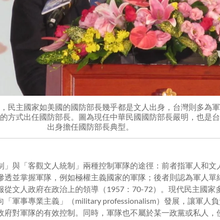
，民主國家如美國的國防部長幾乎都是文人出身，台灣則多為軍
的方式出任國防部長。圖為現任中華民國國防部長嚴明，也是台
出身擔任國防部長典型。
制」與「客觀文人統制」兩種控制軍隊的途徑：前者指軍人和文
滲透並掌握軍隊，例如極權主義國家的軍隊；後者則認為軍人單
從文人政府在政治上的領導（1957：70-72）。現代民主國
事專業主義」（military professionalism）發展，讓
政府對軍隊的有效控制。同時，軍隊也不屬於某一政黨或私人，