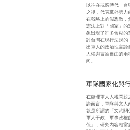
以往在戒嚴時代，台
之後，代表黨外勢力
在戰略上的假想敵，
憲法上對「國家」的
象出現了許多含糊的
討台灣在現行法規的
出軍人的政治性言論
人權與言論自由的兩
向。
軍隊國家化與
在處理軍人人權問題之
謹而言，軍隊與文人
就是所謂的「文武關係」（
軍人干政、軍事政權
係」，研究內容相當