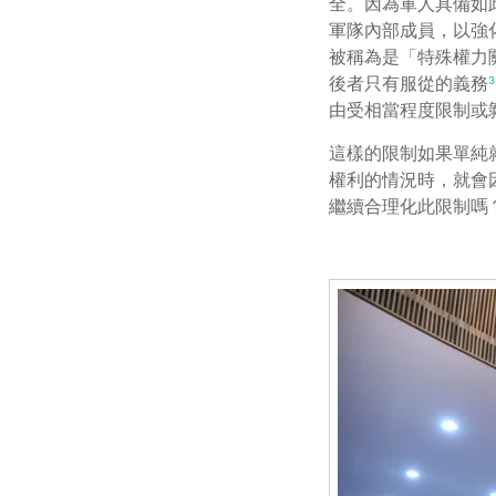
全。因為軍人具備如
軍隊內部成員，以強
被稱為是「特殊權力關係」
後者只有服從的義務
3
由受相當程度限制或
這樣的限制如果單純
權利的情況時，就會
繼續合理化此限制嗎