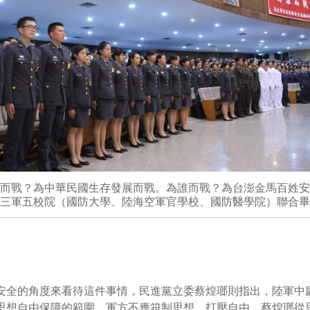
而戰？為中華民國生存發展而戰。為誰而戰？為台澎金馬百姓安
三軍五校院（國防大學、陸海空軍官學校、國防醫學院）聯合畢
安全的角度來看待這件事情，民進黨立委蔡煌瑯則指出，陸軍中
思想自由保障的範圍，軍方不應箝制思想、打壓自由。蔡煌瑯從