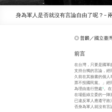
身為軍人是否就沒有言論自由了呢？– 
◎ 普麟／國立臺
前言
在台灣，只要是國軍
支持台獨的言論，經
久前在其臉書的個人
票不投國民黨。」經
為理由進行懲處
。在
1
在場藍綠立委的一陣
已違反軍人應遵守政
否身為軍人就沒有言