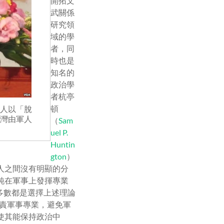
開拓文
武關係
研究領
域的學
者，同
時也是
知名的
政治學
者杭亭
頓
人以「脫
灣由軍人
（
Sam
uel P.
Huntin
gton
）
人之間沒有明顯的分
純在軍事上發揮專業
家多數都是選擇上述理論
軍人負責軍事專業，避免軍
使其能保持政治中