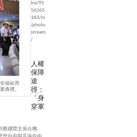
ice/91
56265
183/in
/photo
stream
/
人權
保障
途
全福祉而
徑：
業典禮。
「身
穿軍
尉蔡躍陞主張台獨、
思想自由與言論自由