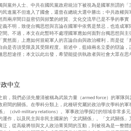
獨與黨外人士、中共在國民黨政府統治下被視為是國軍所謂的「
的民進黨不但進入了國會，還曾在總統大選中勝出；中共政權與
然而兩岸間日益密切與頻繁的經貿、文化交流早已是不爭的事實
定義不明，致使台獨思想與言論在國軍中依舊是禁忌，也造成軍
空間。不過，本文在此暫時不處理國軍應如何面對台獨思想與主
「實然面」上應如何規範軍人的言論自由與政治權利，而是從「
自由是否須受限及其受限程度。前述中，藍綠兩名立委的辯論，
種思想途徑；本文以此出發，希望能提供執政者與社會大眾在思
行政中立
前，我們必須先釐清被稱為武裝力量（armed force）的軍隊
政府間的關係。在學科分類上，此種研究屬於政治學次學科的軍
civil-military relations）。軍事政治學探討的領域非
的運作，以及民主與非民主國家的「文武關係」。「文武關係」
廣泛，從高級將領與文人政治菁英間的互動，到被視為是一整體