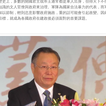
歷史上，多數的開國君主或帝王通常都是軍人出身，但得天下不
知識的文人官僚與政府來治理。軍隊為國家合法暴力的代表，而
加以節制，輕則恣意影響政府施政，重的話可能會引起政變。因
目標，就成為各國政府在建政後必須面對的首要課題。