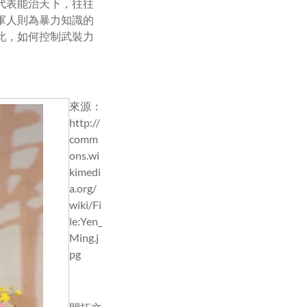
代表能治天下，往往
軍人則為暴力知識的
此，如何控制武裝力
來源：
http://
comm
ons.wi
kimedi
a.org/
wiki/Fi
le:Yen_
Ming.j
pg