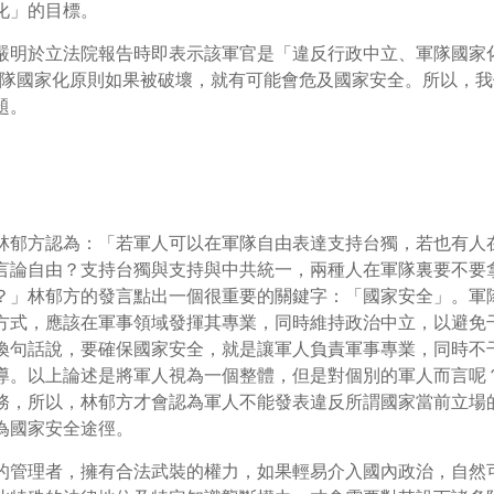
化」的目標。
嚴明於立法院報告時即表示該軍官是「違反行政中立、軍隊國家
隊國家化原則如果被破壞，就有可能會危及國家安全。所以，我
題。
林郁方認為：「若軍人可以在軍隊自由表達支持台獨，若也有人
言論自由？支持台獨與支持與中共統一，兩種人在軍隊裏要不要
？」林郁方的發言點出一個很重要的關鍵字：「國家安全」。軍
方式，應該在軍事領域發揮其專業，同時維持政治中立，以避免
換句話說，要確保國家安全，就是讓軍人負責軍事專業，同時不
導。以上論述是將軍人視為一個整體，但是對個別的軍人而言呢
務，所以，林郁方才會認為軍人不能發表違反所謂國家當前立場
為國家安全途徑。
的管理者，擁有合法武裝的權力，如果輕易介入國內政治，自然