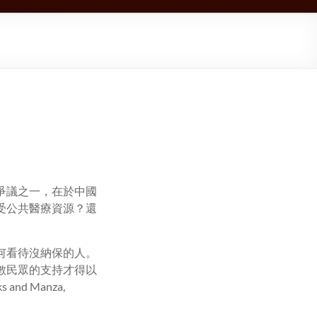
爭議之一，在於中國
受公共醫療資源？還
何看待沒納保的人。
數民眾的支持才得以
 Manza,