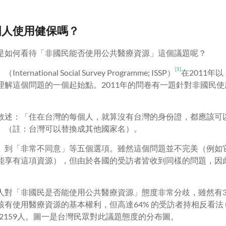
國人使用健保嗎？
是如何看待「非國民能否使用公共醫療資源」這個議題呢？
[1]
national Social Survey Programme; ISSP）
在2011年
理解這個問題的一個起始點。2011年的問卷有一題針對非國民
敘述：「住在台灣的每個人，就算沒有台灣的身份證，都應該可
」（註：台灣可以替換成其他國家名）。
」到「非常不同意」等五個選項。雖然這個問題並不完美（例如
能享有這項資源），但由於各國的受訪者皆收到同樣的問題，因
人對「非國民是否能使用公共醫療資源」態度非常分歧，雖然有3
有使用醫療資源的基本權利，但高達64% 的受訪者持相反看法 (
2159人。圖一是台灣民眾對此議題態度的分布圖。