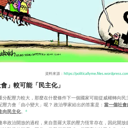
資料來源：
https://politicallyme.files.wordpress.
的社會」較可能「民主化」
重分配壓力較大，那麼在什麼條件下一個國家可能從威權轉向民
配壓力會「由小變大」呢？ 政治學家給出的答案是：
當一個社會
走向民主化
。
6
連串政治開放的過程，來自普羅大眾的壓力恆常存在，因此開放