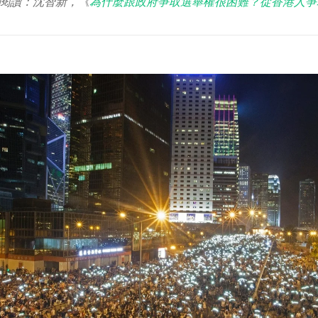
閱讀：沈智新，《
為什麼跟政府爭取選舉權很困難？從香港人爭