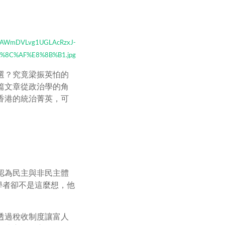
ws/AWmDVLvg1UGLAcRzxJ-
%8C%AF%E8%8B%B1.jpg
選？究竟梁振英怕的
篇文章從政治學的角
香港的統治菁英，可
認為民主與非民主體
學者卻不是這麼想，他
透過稅收制度讓富人