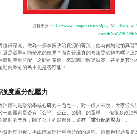
資料來源：
http://www.mpages.co.nz/MpageMeadia/Ne
pnw%E6%A2%81%E6
言值得深究。做為一個掌握政治資源的菁英，他為何如此怕真普
？還是選舉可能帶來的效果？而真普選真的會讓香港轉向嗎？這
治體制與重分配」之間的關係，來試圖理解梁振英、甚至是其他
短期內香港的民主化是否可能？
＝高強度重分配壓力
政治體制是政治學核心研究主題之一。對一般人來說，大家通常
於一個國家是否有「公平、公正、公開」的選舉。
但很多政治
3
主體制的差異，除了公正的選舉外，還有
「
重分配的壓力
」
。
的資源集中後，再由國家進行重新分配的過程。這個過程通常是