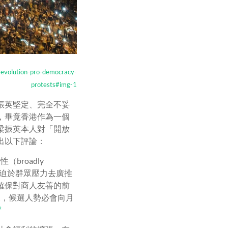
revolution-pro-democracy-
protests#img-1
振英堅定、完全不妥
，畢竟香港作為一個
梁振英本人對「開放
出以下評論：
roadly
因而迫於群眾壓力去廣推
確保對商人友善的前
後，候選人勢必會向月
2