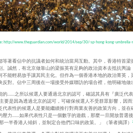
e: http://www.theguardian.com/world/2014/sep/30/-sp-hong-kong-umbrella-
都等著看佔中的抗議者如何和統治當局互動。其中，香港特首梁
刻。誠然，有北京做靠山的梁振英有足夠的政治資本去抵抗輿論
何不能輕易放手讓其民主化。但作為一個香港本地的政治菁英，
決反對。佔中三周後在一場接受外媒聯訪的場合裡，他明確地做
的……之所以候選人要通過北京的認可，確認其具有『廣泛代表性（b
ive）』，主要是因為透過北京的認可，可確保候選人不受群眾影響，
泛代表性的候選人是要能繼續推行對商業友善的政策方向，並在
的壓力……如果代表性只是一個數字的遊戲，那麼一旦開放普選
金的那一半香港人傾斜，並制定合他們口味的政策。」（筆者摘譯）