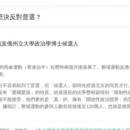
堅決反對普選？
俄亥俄州立大學政治學博士候選人
震撼的雨傘運動（香港佔中）在歷時兩個月後落幕了。整場運動反
潮。
好不容易盼到了普選，但「候選人」卻得先經過北京的同意才行
長有「愛國愛港」的特質。經過漫長的抗爭歷程卻得到「限制性
說不能接受，他們要的是「真」的、擁有「開放性政治競爭」的
。據統計，整場運動的參與人數前前後後近120萬人，也就是相