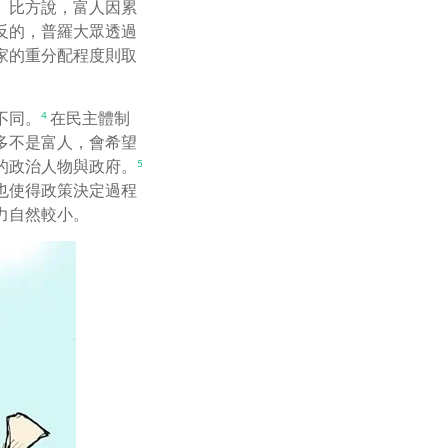
。比方說，富人因累
反的，普羅大眾透過
家的重分配程度則取
不同。
在民主體制
4
多不是富人，會希望
的政治人物與政府。
5
也使得政策決定過程
力自然較小。