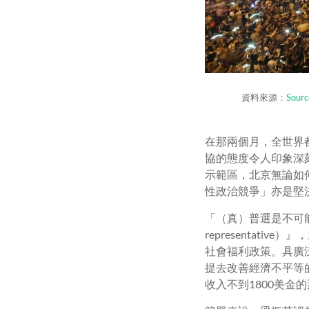
資料來源：
Sourc
在那兩個月，全世界
協的態度令人印象深
示範區，北京無論如
性政治競爭」亦是堅
「（真）普選是不可能
representat
社會福利政策。具廣
提去改善經濟不平等
收入不到1800美