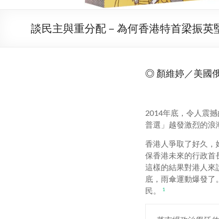
談民主與重分配－為何香港特首梁振英
◎
顏維婷／美國
2014年底，令人
普選」越發激烈的浪
香港人爭取了好久，
保香港未來的行政首
這樣的結果對港人來
底，雨傘運動爆發了
民。
1