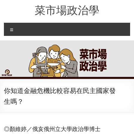
Skip
菜市場政治學
to
content
Menu
你知道金融危機比較容易在民主國家發
生嗎？
◎顏維婷／俄亥俄州立大學政治學博士