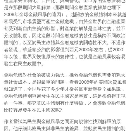
種產業去管制化、自由化、與民營化。全世界的金融管制也
是在那段期間大量解禁（那段期間金融產業的解禁也埋下
2008年全球金融風暴的遠因）。越開放的金融體制本來就越
容易受到市場震盪而產生金融危機，由於全世界的金融產業
都受到新自由主義的影響，對產業的解禁是全球性的，並不
分政體制度，因此這段時間金融危機的發生是橫跨不同政治
體制的，以至於民主政體與金融危機的關聯性不大。不過作
者發現，華盛頓公約的影響僅到西元2000年左右，從2000
年以後，世界又恢復原來的規律性，也就是金融風暴較容易
發生在民主政體中。
金融危機對社會的破壞力強大，挽救金融危機也需要消耗大
量社會成本，是很嚴重的問題，看看2008年的美國次貸風暴
就知道了，全世界花了多少年才從谷底重新翻身？如果說，
金融危機特別容易發生在民主國家是事實，這是很值得正視
的一件事。那究竟民主體制有什麼特徵，才會導致金融危機
比較容易發生在民主國家呢?
作者嘗試為民主與金融風暴之間正向規律性找到解釋的原
因。他仔細比較民主與非民主的差異，並觀察民主體制的制