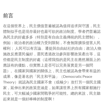
前言
在這個世界上，民主價值普遍被認為值得追求與守護，民主
體制似乎也是現存最好也最可欲的政治制度。學者們普遍認
為民主的好處多多（特別是有自由主義傳統的民主體制），
例如：統治者的政治權力受到限制，不會無限擴張侵害人民
權利； 人民可以有言論、遷徙與自由結社的自由；政治人物
施政反應選民偏好，選民透過政治參與影響政策產出等，這
些都是民主制度的好處（這裡我指的是民主在應然層面上的
應該有的優點，但實際上是否可以完美落實是另一個問
題）。在國家與國家的關係上，民主也被認為會帶來有益的
成果，像是著名的「民主和平論」（Democratic Peace
Theory）就認為民主國家不會（或極少）攻打另一個民主國
家，延伸出來的政策意涵是，如果讓世界上所有國家都施行
民主，可大幅減少國家間戰爭的可能性。總的來說，民主聽
起來就是一個好棒棒的制度啊！