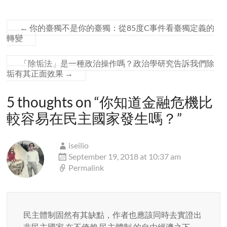
←
你的臺獨不是你的臺獨：從85度C事件看臺獨定義的
轉變
「除垢法」是一種政治操作嗎？政治學研究告訴我們除
垢有其正面效果
→
5 thoughts on “
你知道金融危機比
較容易在民主國家發生嗎？
”
iseilio
September 19, 2018 at 10:37 am
Permalink
民主體制固然有其缺點，作者也應該同時去實證出
非民主國家 在不倚賴 民主體制 的自由經濟之下，