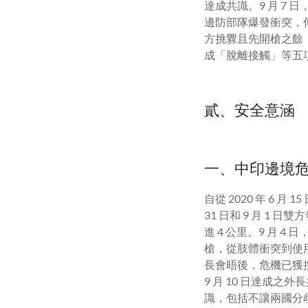
達成共識。
9
月
7
日
邊防部隊爆發衝突，
方挑釁且先開槍之餘，
成「脫離接觸」等五
貳、安全意涵
一、中印邊境
自從
2020
年
6
月
15
31
日和
9
月
1
日雙方
進
4
公里。
9
月
4
日
槍，從肢體衝突到使
長會晤後，危機已獲
9
月
10
日達成之外長
識，包括不讓兩國分