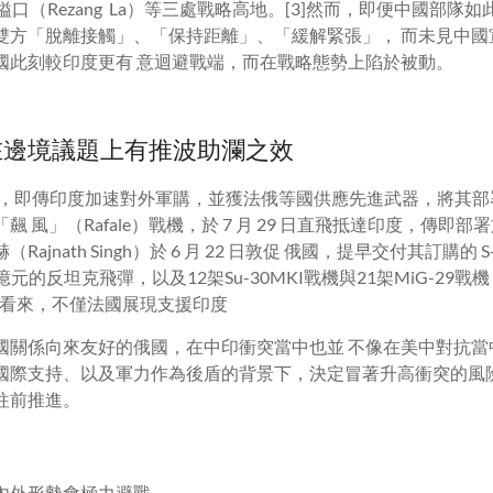
隘口（
Rezang La
）等三處戰略高地。[
3]
然而，即便中國部隊如
雙方「脫離接觸」、「保持距離」、「緩解緊張」， 而未見中國
國此刻較印度更有 意迴避戰端，而在戰略態勢上陷於被動。
在邊境議題上有推波助瀾之效
，即傳印度加速對外軍購，並獲法俄等國
供應先進武器，將其部
「飆 風」（
Rafale
）戰機，於
7
月
29
日直飛抵達印度，傳即部署
赫（
Rajnath Singh
）於
6
月
22
日敦促 俄國，提早交付其訂購的
S
億元的反坦克飛彈，以及
12
架
Su-30MKI
戰機與
21
架
MiG-29
戰機
看來，不僅法國展現支援印度
國關係向來友好的俄國，在中印衝突當中也並 不像在美中對抗當
國際支持、以及軍力作為後盾的背景下，決定冒著升高衝突的風
往前推進。
內外形勢會極力避戰