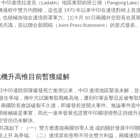
，中印邊境拉達克（
Ladakh
）地區東部的班公湖（
Pangong Lake
傳過程中雙方均開槍，這也是
1975
年以來中印在邊境對峙上首
也積極加強在邊境部署軍力。[1]
9
月
10
日兩國外交部長在莫
項共識，並以聯合新聞稿（
Joint Press Statement
）的形式發表
危機升高惟目前暫獲緩解
日中印邊防部隊爆發死亡衝突以來，中印 邊境地區緊張未解，並
發生爭端，傳中方試圖奪取戰略高地，遭到印軍反擊且反被奪取
，兩國防長會談破裂不久後，即爆發前述開火事件。無論事件當
用槍械確是事實，而此一連串發展也證實中印國境情勢正持續升
控管但仍未解決。
共識如下：（一）雙方應遵循兩國領導人達 成的關於發展中印
歧上升
為爭端。（二）邊境當前形勢不符合雙方利益，兩國邊防