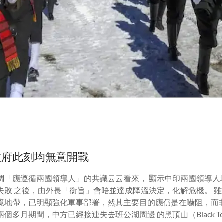
政府此刻均無意開戰
調「應遵循兩國領導人」的共識云云看來， 顯示中印兩國領導人
失敗 之後，由外長「銜旨」會晤並達成降溫決定，化解危機。 
境地帶，已明顯強化軍事部署，然其主要目的應仍是在嚇阻，而
兩個多月期間，中方已經接連失去班公湖周邊 的黑頂山（
Black T