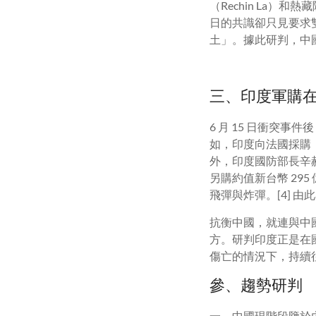
（
Rechin La
）和熱藏
日的共識卻只見要求
土」。據此研判，中
三、印度軍購
6
月
15
日衝突事件後
如，印度向法國採購
外，印度國防部長辛
另購約值新台幣
295
飛彈與炸彈。[
4]
由此
抗衡中國，就連與中
方。研判印度正是在
傷亡的情況下，持續
參、趨勢研判
一、中國現階段鑒於