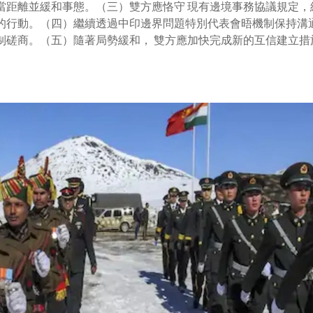
當距離並緩和事態。（三）雙方應恪守 現有邊境事務協議規定，
的行動。（四）繼續透過中印邊界問題特別代表會晤機制保持溝通
制磋商。（五）隨著局勢緩和， 雙方應加快完成新的互信建立措