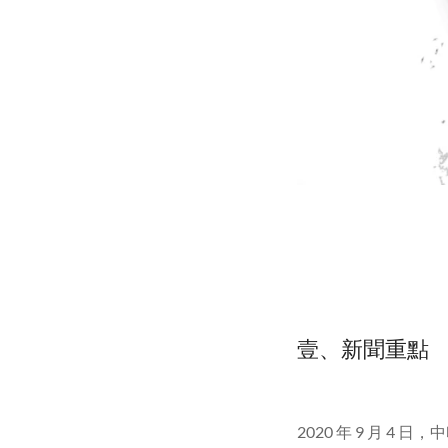
壹、新聞重點
2020
年
9
月
4
日，中