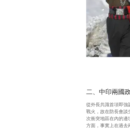
二、中印兩國
從外長共識首項即強
戰火，故在防長會談
次衝突地區在內的邊
方面，事實上在過去