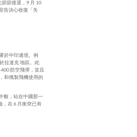
此節節後退，
9
月
10
宣告決心收復「失
署於中印邊境。例
於拉達克 地區。此
-400
防空飛彈，並且
，和俄製飛機使用的
中般，站在中國那一
險，在
6
月衝突已有