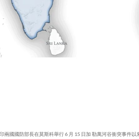
印兩國國防部長在莫斯科舉行
6
月
15
日加 勒萬河谷衝突事件以