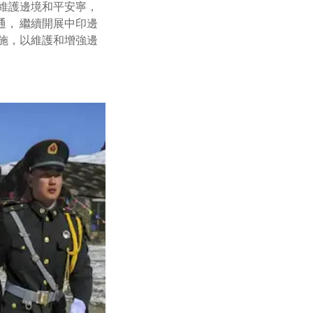
維護邊境和平安寧，
， 繼續開展中印邊
施，以維護和增強邊