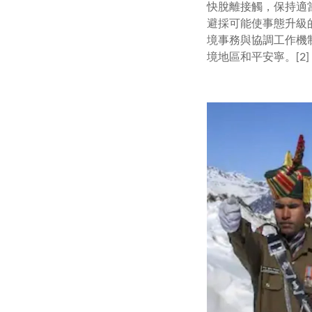
快脫離接觸，保持適
避採可能使事態升級
境事務與協調工作機
境地區和平安寧。[2]