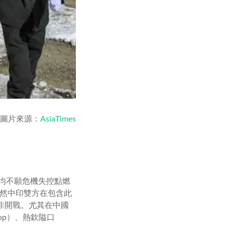
圖片來源：
AsiaTimes
均不願危機失控點燃
雖然中印雙方在包含此
非開戰。尤其在中國
op
）、熱欽隘口