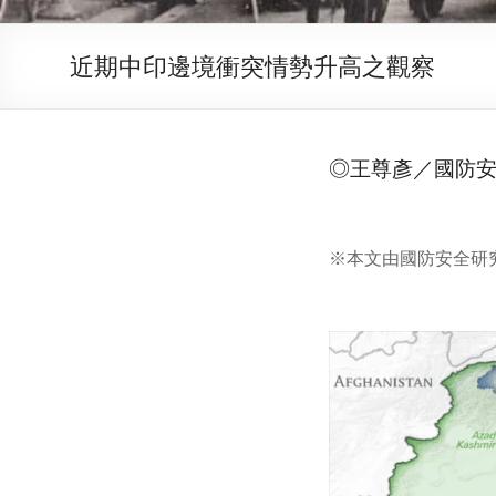
近期中印邊境衝突情勢升高之觀察
◎
王尊彥／國
防
※本文由國防安全研