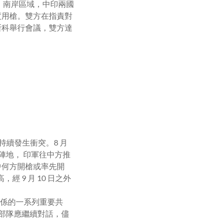
）南岸區域，中印兩國
度用槍。雙方在指責對
斯科舉行會議，雙方達
。
持續發生衝突。
8
月
陣地， 印軍往中方推
中何方開槍或率先開
高，經
9
月
10
日之外
關係的一系列重要共
部隊應繼續對話，儘