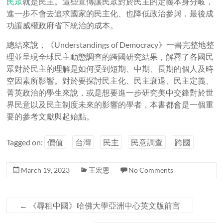
民眾
就是民主。這些宣傳讓民眾對於民主的定義本身分岐，
進一步不會去追求國家的民主化、也降低政治參與，最後成
功讓威權政府省下統治的成本。
總結來說，《
Understandings of Democracy
》一書完整地整
理並呈現全球民主動態調查的跨國研究結果，解釋了各國民
眾對於民主的理解是如何受到短期、中期、長期的個人及時
空因素所影響。對於要探討民主化、民主衰退、民主定義、
菁英政治的學生來說，或是想要進一步研究美中交鋒對於世
界民意以及民主制度未來的影響的學者，本書都會是一個重
要的參考文獻與起始點。
Tagged on:
價值
台灣
民主
民意調查
跨國
March 19, 2023
王宏恩
No Comments
←
《尋租中國》哈佛大學亞洲中心英文版前言