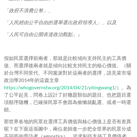
「政府不浪費公帑」、
「人民經由公平自由的選舉選出政府領導人」、以及
「人民可自由公開表達政治觀點」
』
假如民眾選擇前兩者，那就是比較傾向支持民主的工具價
值、而選擇後兩者就是傾向比較支持民主的核心價值。（關
於台灣不同世代、不同黨派對於這兩者的選擇，請見菜市場
政治學
2014
年的這篇文章
https://whogovernstw.org/2014/04/21/yitingwang1/
）。為
了公平起見，問卷上設計了好幾題類似的題目、也把題目選
項順序隨機，已確保民眾不會因為偷懶就亂選、或者一時選
錯。
那世界各地的民眾在選擇工具價值與核心價值上是否有差異
呢？在下面這張圖中，兩位老師進一步把全世界的民眾分成
不回答的受訪者（
agnostics
）、追求利益支持工具價值者