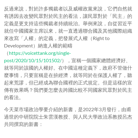
反過來說，對於許多獨裁者以及威權政黨來說，它們自然就
有誘因去改變民眾對於民主的看法，讓民眾對於「民主」的
定義是更支持這些獨裁者持續統治。舉例來說，自從習近平
就任中國國家主席以來，就一直透過聯合國及其他國際組織
來改寫「人權」的定義，把發展式人權（
Right to
Development
）納進人權的範疇
（
https://voicettank.org/single-
post/2020/10/15/101502/
），宣稱一個國家總體經濟好、
就等同於該國的人權好。在中國這種定義下，政府不管做什
麼事情，只要宣稱是在拚經濟，就等同於在保護人權了，聽
起來荒謬，但已經成為聯合國裡的正式規定。但是這樣的宣
傳有效果嗎？我們要怎麼去跨國比較不同國家民眾對於民主
的看法。
今天菜市場政治學要介紹的新書，是
2022
年
3
月發行，由甫
過世的中研院院士朱雲漢教授、與人民大學政治系教授呂杰
共同撰寫的新書：