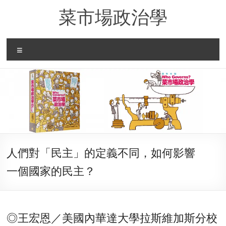
Skip
菜市場政治學
to
content
Menu
人們對「民主」的定義不同，如何影響
一個國家的民主？
◎王宏恩／美國內華達大學拉斯維加斯分校