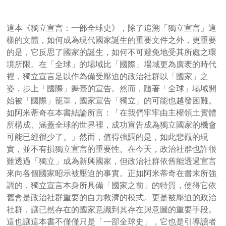
這本《獨立宣言：一部全球史》，除了追溯「獨立宣言」這
樣的文體，如何成為現代國家誕生的重要文件之外，更重要
的是，它反思了國家的誕生，如何不可避免地受其所處之環
境所限。在「全球」的場域比「國際」場域更為廣袤的時代
裡，獨立宣言足以作為備受壓迫的政治社群以「國家」之
姿，步上「國際」舞臺的宣告。然而，隨著「全球」場域開
始被「國際」籠罩，國家宣告「獨立」的可能也越發困難。
如阿米蒂奇在本書結論所言：「在我們牢牢由主權領土實體
所構成、涵蓋全球的世界裡，成功宣告成為獨立國家的機會
可能已經很少了。」然而，值得強調的是，如此悲觀的現
實，並不有損獨立宣言的重要性。在今天，政治社群也許很
難透過「獨立」成為新興國家，但政治社群依舊能透過宣言
來向各個國家昭示被壓迫的事實。正如阿米蒂奇在書末所強
調的，獨立宣言本身所具備「國家之前」的特質，使得它依
舊會是政治社群重要的自力救濟的模式。更是被壓迫的政治
社群，讓已然存在的國家意識到其存在與意圖的重要手段。
這也讓這本書不僅僅只是「一部全球史」，它也是引導讀者