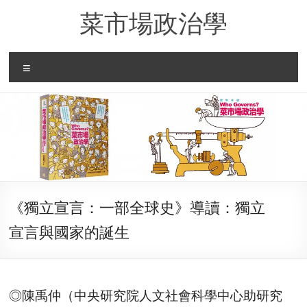
Skip
菜市場政治學
to
content
Menu
《獨立宣言：一部全球史》導讀：獨立
宣言與國家的誕生
◎陳禹仲（中央研究院人文社會科學中心助研究