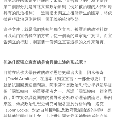
原本治理國家是不正義的，來賦予宣告獨立的行為正當性；
第二個部分則是陳述某些政治原則（例如被治理的人們所應
具有的政治權利），進而指出獨立之後所新生的國家，將依
據這些政治原則建構一個正義的統治型態。
這些文件，就是我們熟知的獨立宣言。被壓迫的政治社群，
可以藉由宣告獨立的方式，使一個新的國家誕生於世。而宣
告獨立的行動，則需要一份獨立宣言這樣的文件來落實。
但為什麼獨立宣言總是會具備上述的形式呢？
目前在哈佛大學任教的政治思想史學者大衛．阿米蒂奇
（David Armitage）在這本《獨立宣言：一部全球史》中，
就是試圖回應這個問題。阿米蒂奇是政治思想史學界最早提
倡「國際轉向」的重要學者之一。所謂「國際轉向」顧名思
義，即在於強調從國際的視野來分析政治理論的論述。舉例
來說，傳統政治思想史研究可能著重於分析約翰．洛克
（John Locke）對於自然權利以及政府職能論述的關聯，是
基於他試圖批判十六、十七世紀關於君王神聖權威的立論。