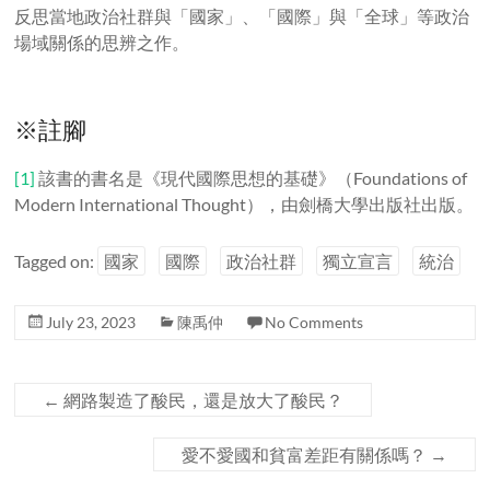
反思當地政治社群與「國家」、「國際」與「全球」等政治
場域關係的思辨之作。
※註腳
[1]
該書的書名是《現代國際思想的基礎》（Foundations of
Modern International Thought），由劍橋大學出版社出版。
Tagged on:
國家
國際
政治社群
獨立宣言
統治
July 23, 2023
陳禹仲
No Comments
←
網路製造了酸民，還是放大了酸民？
愛不愛國和貧富差距有關係嗎？
→