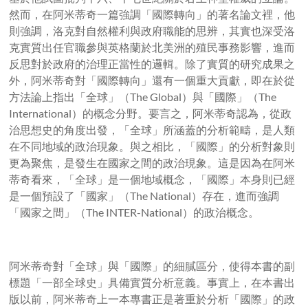
然而，在阿米蒂奇一篇強調「國際轉向」的著名論文裡，他
則強調，洛克對自然權利與政府職能的思辨，其實也深受洛
克實質出任官職參與英格蘭於北美洲的殖民事務影響，進而
反思對於政府的治理正當性的邏輯。除了實質的研究成果之
外，阿米蒂奇對「國際轉向」還有一個重大貢獻，即在於從
方法論上指出「全球」（The Global）與「國際」（The
International）的概念分野。要言之，阿米蒂奇認為，從政
治思想史的角度出發，「全球」所涵蓋的分析範疇，是人類
在不同地域的政治現象。與之相比，「國際」的分析對象則
更為聚焦，是發生在國家之間的政治現象。這是因為在阿米
蒂奇看來，「全球」是一個地域概念，「國際」本身則已經
是一個預設了「國家」（The National）存在，進而強調
「國家之間」（The INTER-National）的政治概念。
阿米蒂奇對「全球」與「國際」的細膩區分，使得本書的副
標題「一部全球史」具備實質分析意義。事實上，在本書出
版以前，阿米蒂奇上一本專書正是著重於分析「國際」的政