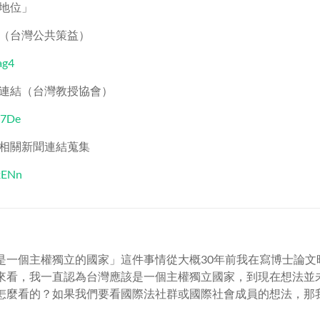
地位」
（台灣公共策益）
ag4
 影片連結（台灣教授協會）
Xm7De
相關新聞連結蒐集
zxENn
是一個主權獨立的國家」這件事情從大概30年前我在寫博士論文
來看，我一直認為台灣應該是一個主權獨立國家，到現在想法並
怎麼看的？如果我們要看國際法社群或國際社會成員的想法，那