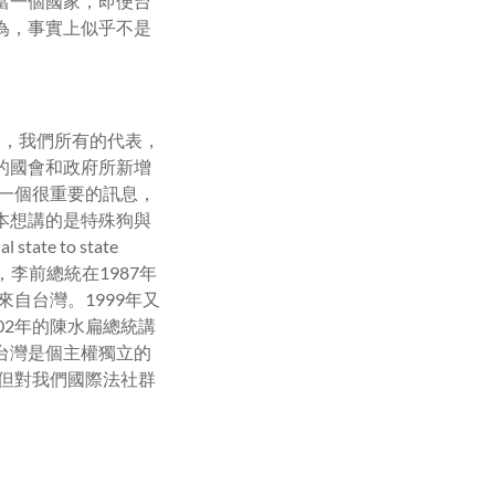
當一個國家，即便台
為，事實上似乎不是
後，我們所有的代表，
的國會和政府所新增
們一個很重要的訊息，
本想講的是特殊狗與
e to state
角度來看，李前總統在1987年
自台灣。1999年又
02年的陳水扁總統講
台灣是個主權獨立的
，但對我們國際法社群