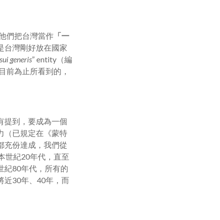
，他們把台灣當作
「一
是台灣剛好放在國家
sui generis
” entity（編
概到目前為止所看到的，
有提到，要成為一個
力（已規定在《蒙特
都充份達成，我們從
本世紀20年代，直至
紀80年代，所有的
近30年、40年，而