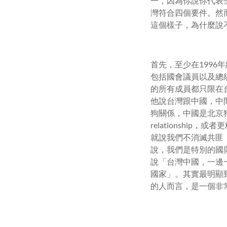
一，因為你說你代表
灣符合四個要件。然
這個樣子，為什麼說
首先，至少在1996
包括國會議員以及總
的所有成員都只限在
他說台灣跟中國，中
狗關係，中國是北京狗、我
relationship，或
就說我們不消滅共匪，
說，我們是特別的國
說「台灣中國，一邊
國家」。其實最明顯
的人而言，是一個非