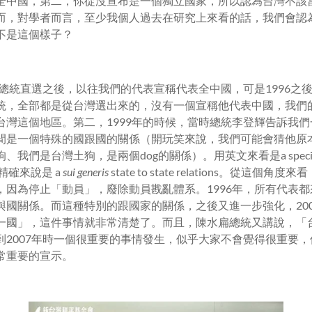
全中國，第二，你從沒宣布是一個獨立國家，所以認為台灣不該
而，對學者而言，至少我個人過去在研究上來看的話，我們會認
不是這個樣子？
年總統直選之後，以往我們的代表宣稱代表全中國，可是1996之
統，全部都是從台灣選出來的，沒有一個宣稱他代表中國，我們
台灣這個地區。第二，1999年的時候，當時總統李登輝告訴我
間是一個特殊的國跟國的關係（開玩笑來說，我們可能會猜他原
們是台灣土狗，是兩個dog的關係）。用英文來看是a special stat
者更精確來說是 a
sui generis
state to state relations。從這個
因為停止「動員」，廢除動員戡亂體系。1996年，所有代表都來
與國關係。而這種特別的跟國家的關係，之後又進一步強化，20
一國」，這件事情就非常清楚了。而且，陳水扁總統又講說，「
到2007年時一個很重要的事情發生，似乎大家不會覺得很重要
常重要的宣示。