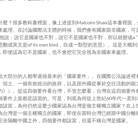
麼？很多教科書裡面，像上述提到Malcolm Shaw這本書裡面
來處理。在討論國際法主體的時候，我們會有國家跟非國家，可
w他說：說它是國家也不對，說它不是國家也不對，所以就變成a “
成英文是of its own kind，自成一類型的意思）。這是大
，即便認為它不是國家，也不會把它完全視為非國家來處理。
信大部分的人都學過很基本的「國家要件」。在國際公法論述裡
、領土、一個有效統治的政府，以及跟外國從事於交往活動的能
約》）。從這四個要件看台灣，不管怎麼看，台灣在這四個要件
個要件上面都是該當的。可是，到底為何從上世紀60年代一直到
都該當，為何仍然這麼少國家認為台灣是個主權獨立國家？在上世
為台灣是一個主權獨立的國家，即使在當時台灣已經跟中國分離將
完全隔離中國之外，四個要件都該當，但還不稱台灣是國家。