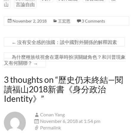
山
言論自由
November 2, 2018
王宏恩
3 Comments
←
沒有安全感的強國：談中國對外關係的解釋因素
為什麼種族歧視會在選舉時扮演關鍵角色？和川普現象
又有何關聯？
→
3 thoughts on “
歷史仍未終結—閱
讀福山2018新書《身分政治
Identity》
”
Conan Yang
November 6, 2018 at 1:54 pm
Permalink