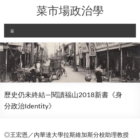
Skip
菜市場政治學
to
content
Menu
歷史仍未終結—閱讀福山2018新書《身
分政治Identity》
◎王宏恩／內華達大學拉斯維加斯分校助理教授