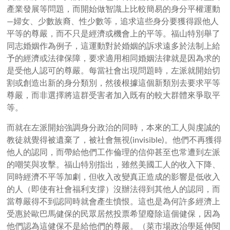
產業發展等問題，而開始做智識上比較簡易的身分平權運動
—婦女、少數族裔、性少數等，追求這些身分要獲得跟他人
平等的尊嚴，而不只是經濟或機會上的平等。福山特別舉了
同志婚姻作為例子，這運動對於婚姻的訴求遠多於法制上給
予的經濟或法律保障，要求適用相同婚姻法律就是因為求的
是受他人認可的尊嚴。每當社會出現問題時，左派就開始切
割或創造出新的身分類別，然後根據這個新類別去要求平等
尊嚴，而非選擇將這群受害者加入既有的較大群體來爭取平
等。
而就在左派開始強調身分政治的同時，本來的工人與虔誠的
教徒就覺得被遺棄了，被社會無視(invisible)。他們不再獲得
他人的認同，而帶給他們工作倫理的信仰甚至也常遭到左派
的嘲笑與攻擊。福山特別指出，雖然美國工人的收入下降、
同時經濟不平等加劇，但收入改變真正造成的影響是低收入
的人（即使有社會福利支撐）沒辦法得到其他人的認同，而
當尊嚴得不到認同時就會產生憤恨。這也是為何許多經濟上
受惠於歐巴馬健保的民眾居然投票希望廢除這個健保，因為
他們認為這健保不是給他們的尊嚴。（菜市場政治學延伸閱