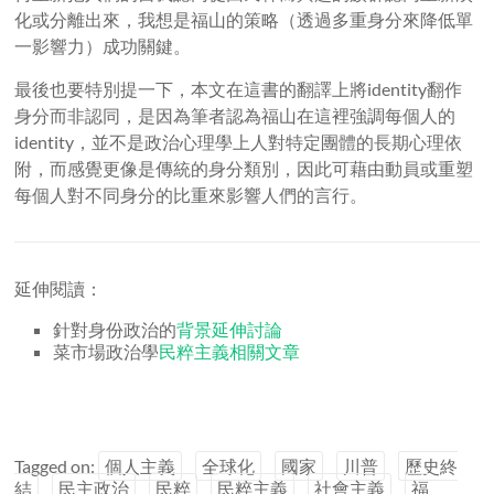
化或分離出來，我想是福山的策略（透過多重身分來降低單
一影響力）成功關鍵。
最後也要特別提一下，本文在這書的翻譯上將identity翻作
身分而非認同，是因為筆者認為福山在這裡強調每個人的
identity，並不是政治心理學上人對特定團體的長期心理依
附，而感覺更像是傳統的身分類別，因此可藉由動員或重塑
每個人對不同身分的比重來影響人們的言行。
延伸閱讀：
針對身份政治的
背景延伸討論
菜市場政治學
民粹主義相關文章
Tagged on:
個人主義
全球化
國家
川普
歷史終
結
民主政治
民粹
民粹主義
社會主義
福