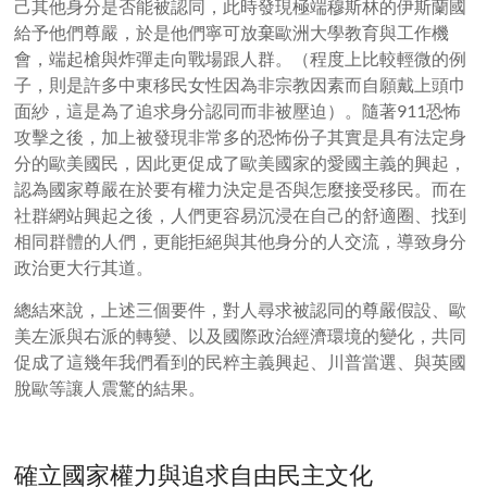
己其他身分是否能被認同，此時發現極端穆斯林的伊斯蘭國
給予他們尊嚴，於是他們寧可放棄歐洲大學教育與工作機
會，端起槍與炸彈走向戰場跟人群。（程度上比較輕微的例
子，則是許多中東移民女性因為非宗教因素而自願戴上頭巾
面紗，這是為了追求身分認同而非被壓迫）。隨著911恐怖
攻擊之後，加上被發現非常多的恐怖份子其實是具有法定身
分的歐美國民，因此更促成了歐美國家的愛國主義的興起，
認為國家尊嚴在於要有權力決定是否與怎麼接受移民。而在
社群網站興起之後，人們更容易沉浸在自己的舒適圈、找到
相同群體的人們，更能拒絕與其他身分的人交流，導致身分
政治更大行其道。
總結來說，上述三個要件，對人尋求被認同的尊嚴假設、歐
美左派與右派的轉變、以及國際政治經濟環境的變化，共同
促成了這幾年我們看到的民粹主義興起、川普當選、與英國
脫歐等讓人震驚的結果。
確立國家權力與追求自由民主文化