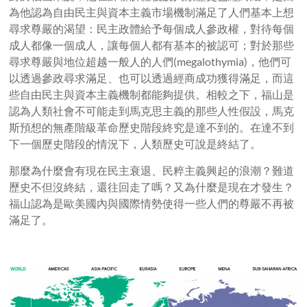
為他認為自由民主與資本主義市場機制滿足了人們基本上想
尋求尊嚴的渴望：民主政體給予每個成人參政權，對待每個
成人都像一個成人，讓每個人都有基本的被認可；對於那些
尋求尊嚴與地位超越一般人的人們(megalothymia)，他們可
以透過參政尋求滿足、也可以透過經商成功獲得滿足，而這
些自由民主與資本主義機制都能夠提供。相較之下，福山是
認為人類社會不可能走到馬克思主義的那些人性假設，馬克
斯預想的無產階級革命歷史階段終究是達不到的。在達不到
下一個歷史階段的情況下，人類歷史可說是終結了。
那麼為什麼會有現在民主衰退、民粹主義興起的浪潮？難道
歷史不但沒終結，還往回走了嗎？又為什麼是現在才發生？
福山認為是歐美國內與國際情勢使得一些人們的尊嚴不再被
滿足了。