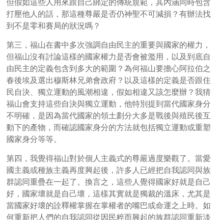
但假如這些人用來跟自己綁定的傳統規範，其內涵同時包含
打壓他人的話，那這種尊嚴是否仍神聖不可減損？有辦法找
到不是零和賽局的狀況嗎？
第三，福山在書中多次強調自由民主的重要與國家的權力，
但福山沒有討論這樣的國家權力是否會被濫用，以及到底自
由民主的定義包含到多大的範圍？為何福山要擔心阿拉伯之
春後埃及選出穆斯林兄弟會政府？以及這樣的定義是否跟住
民自決、獨立運動的風潮相違，假如相違又該怎麼辦？我猜
福山會支持這些自決與獨立運動，他特別提到當代國家身分
不明確，是因為當代國家的領土劃分大多是戰後與殖民後互
動下的產物，而確認國家身分的方法就包括獨立運動或重塑
國家身分等等。
第四，我覺得福山對於個人主義式的尊嚴過度樂觀了。當愛
國主義或種族主義再度興起後，許多人已經把自我認同與族
群認同重疊在一起了。換言之，這些人覺得國家好就是自己
好，國家壞就是自己壞，這樣其實就是獨裁的溫床，尤其是
當國家好壞的詮釋權掌握在掌權者的嘴巴或命運之上時。如
何重新把人們的自我認同從因民粹而興起的族群認同重新淡