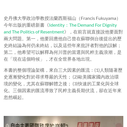
史丹佛大學政治學教授法蘭西斯福山（Francis Fukuyama）
今年出版的重磅新書《
Identity：The Demand For Dignity
and The Politics of Resentment
》，在前言就直接說他要面對
兩大問題。第一，他要回應他自己曾在蘇聯倒台後提出的歷
史終結論為何仍未終結，以及這些年來批評者對他的誤解；
第二，他希望可以解釋為何川普的當選與民粹主義浪潮，是
在「現在這個時候」，才在全世界各地出現。
本書的整個理論架構，來自三大因素的匯流：(1)人類隨著歷
史逐漸變化對於尋求尊嚴的天性； (2)歐美國家國內政治環
境的變化，尤其在蘇聯解體之後； (3)快速的工業化與全球
化。三個因素的匯流導致了民粹主義長期伏流，卻在近年來
忽然崛起。