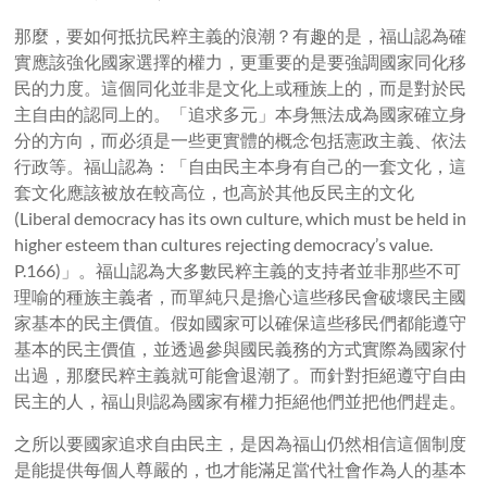
那麼，要如何抵抗民粹主義的浪潮？有趣的是，福山認為確
實應該強化國家選擇的權力，更重要的是要強調國家同化移
民的力度。這個同化並非是文化上或種族上的，而是對於民
主自由的認同上的。「追求多元」本身無法成為國家確立身
分的方向，而必須是一些更實體的概念包括憲政主義、依法
行政等。福山認為：「自由民主本身有自己的一套文化，這
套文化應該被放在較高位，也高於其他反民主的文化
(Liberal democracy has its own culture, which must be held in
higher esteem than cultures rejecting democracy’s value.
P.166)」。福山認為大多數民粹主義的支持者並非那些不可
理喻的種族主義者，而單純只是擔心這些移民會破壞民主國
家基本的民主價值。假如國家可以確保這些移民們都能遵守
基本的民主價值，並透過參與國民義務的方式實際為國家付
出過，那麼民粹主義就可能會退潮了。而針對拒絕遵守自由
民主的人，福山則認為國家有權力拒絕他們並把他們趕走。
之所以要國家追求自由民主，是因為福山仍然相信這個制度
是能提供每個人尊嚴的，也才能滿足當代社會作為人的基本