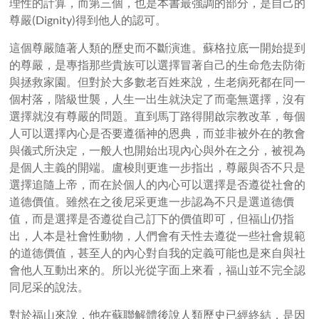
理性的計算，而第三個，也是本書最強調的部分，是自己的
尊嚴(Dignity)得到他人的認可。
這個尊嚴隨著人類的歷史而不斷演進。蘇格拉底一開始提到
的尊嚴，是專指那些貴族可以選擇冒著自己的生命危去防衛
與拯救家園。但對於大多數老百姓來說，生老病死都在同一
個村落，階級世襲，人生一出生就決定了而毫無選擇，沒有
選擇就沒有尊嚴的問題。直到馬丁路得開啟宗教改革，每個
人可以選擇內心是否要遵循神的恩典，而並非被外在的教會
與儀式所決定，一般人也開始出現內心與外在之分，被視為
是個人主義的開端。盧梭則更進一步指出，尊嚴與否不只是
選擇追隨上帝，而在於個人的內心可以選擇是否遵從社會的
道德價值。雖然在之後尼采更進一步認為不只是選道德價
值，而是選擇是否遵從自己訂下的價值即可，但福山仍指
出，人本是社會性動物，人們會有天性去遵從一些社會規範
的道德價值，甚至人的內心對自我的定義可能也是來自與社
會他人互動出來的。所以光從字面上來看，福山並不完全認
同尼采的說法。
對於福山來說，他在蘇聯解體後說人類歷史已經終結，是因