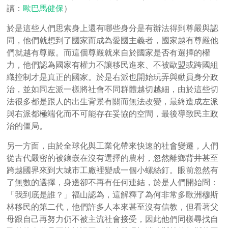
讀：
歐巴馬健保
）
於是這些人們思索身上還有哪些身分是有辦法得到尊嚴與認
同，他們就想到了國家而成為愛國主義者，國家越有尊嚴他
們就越有尊嚴。而這個尊嚴就來自於國家是否有選擇的權
力，他們認為國家有權力不讓移民進來、不被歐盟或跨國組
織控制才是真正的國家。於是右派也開始玩弄與動員身分政
治，並如同左派一樣將社會不同群體越切越細，由於這些切
法很多都是跟人的出生背景有關而無法改變，最終造成左派
與右派都極端化而不可能存在妥協的空間，最後導致民主政
治的僵局。
另一方面，由於全球化與工業化帶來快速的社會變遷，人們
從古代嚴密的被鑲嵌在沒有選擇的農村，忽然離鄉背井甚至
跨越國界來到大城市工廠裡變成一個小螺絲釘。眼前忽然有
了無數的選擇，身邊卻不再有任何連結，於是人們開始問：
「我到底是誰？」福山認為，這解釋了為何非常多歐洲穆斯
林移民的第二代，他們許多人本來甚至沒有信教，但看著父
母跟自己再努力仍不被主流社會接受，因此他們同樣尋找自