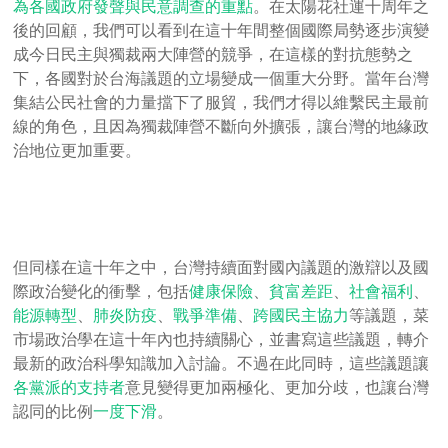
為各國政府發聲與民意調查的重點
。在太陽花社運十周年之
後的回顧，我們可以看到在這十年間整個國際局勢逐步演變
成今日民主與獨裁兩大陣營的競爭，在這樣的對抗態勢之
下，各國對於台海議題的立場變成一個重大分野。當年台灣
集結公民社會的力量擋下了服貿，我們才得以維繫民主最前
線的角色，且因為獨裁陣營不斷向外擴張，讓台灣的地緣政
治地位更加重要。
但同樣在這十年之中，台灣持續面對國內議題的激辯以及國
際政治變化的衝擊，包括
健康保險
、
貧富差距
、
社會福利
、
能源轉型
、
肺炎防疫
、
戰爭準備
、
跨國民主協力
等議題，菜
市場政治學在這十年內也持續關心，並書寫這些議題，轉介
最新的政治科學知識加入討論。不過在此同時，這些議題讓
各黨派的支持者
意見變得更加兩極化、更加分歧，也讓台灣
認同的比例
一度下滑
。