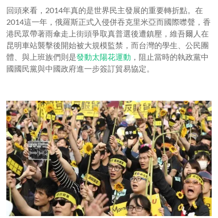
回頭來看，2014年真的是世界民主發展的重要轉折點。在
2014這一年，俄羅斯正式入侵併吞克里米亞而國際噤聲，香
港民眾帶著雨傘走上街頭爭取真普選後遭鎮壓，維吾爾人在
昆明車站襲擊後開始被大規模監禁，而台灣的學生、公民團
體、與上班族們則是
發動太陽花運動
，阻止當時的執政黨中
國國民黨與中國政府進一步簽訂貿易協定。