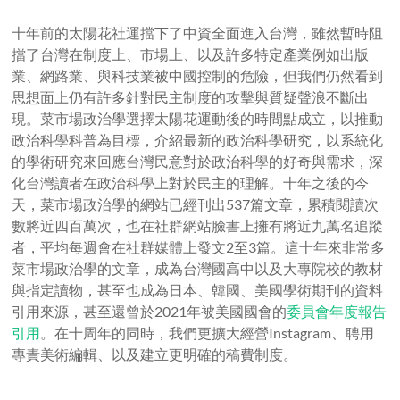
十年前的太陽花社運擋下了中資全面進入台灣，雖然暫時阻
擋了台灣在制度上、市場上、以及許多特定產業例如出版
業、網路業、與科技業被中國控制的危險，但我們仍然看到
思想面上仍有許多針對民主制度的攻擊與質疑聲浪不斷出
現。菜市場政治學選擇太陽花運動後的時間點成立，以推動
政治科學科普為目標，介紹最新的政治科學研究，以系統化
的學術研究來回應台灣民意對於政治科學的好奇與需求，深
化台灣讀者在政治科學上對於民主的理解。十年之後的今
天，菜市場政治學的網站已經刊出537篇文章，累積閱讀次
數將近四百萬次，也在社群網站臉書上擁有將近九萬名追蹤
者，平均每週會在社群媒體上發文2至3篇。這十年來非常多
菜市場政治學的文章，成為台灣國高中以及大專院校的教材
與指定讀物，甚至也成為日本、韓國、美國學術期刊的資料
引用來源，甚至還曾於2021年被美國國會的
委員會年度報告
引用
。在十周年的同時，我們更擴大經營Instagram、聘用
專責美術編輯、以及建立更明確的稿費制度。