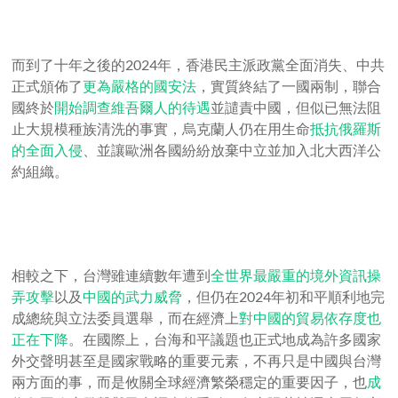
而到了十年之後的2024年，香港民主派政黨全面消失、中共
正式頒佈了
更為嚴格的國安法
，實質終結了一國兩制，聯合
國終於
開始調查維吾爾人的待遇
並譴責中國，但似已無法阻
止大規模種族清洗的事實，烏克蘭人仍在用生命
抵抗俄羅斯
的全面入侵
、並讓歐洲各國紛紛放棄中立並加入北大西洋公
約組織。
相較之下，台灣雖連續數年遭到
全世界最嚴重的境外資訊操
弄攻擊
以及
中國的武力威脅
，但仍在2024年初和平順利地完
成總統與立法委員選舉，而在經濟上
對中國的貿易依存度也
正在下降
。在國際上，台海和平議題也正式地成為許多國家
外交聲明甚至是國家戰略的重要元素，不再只是中國與台灣
兩方面的事，而是攸關全球經濟繁榮穩定的重要因子，也
成