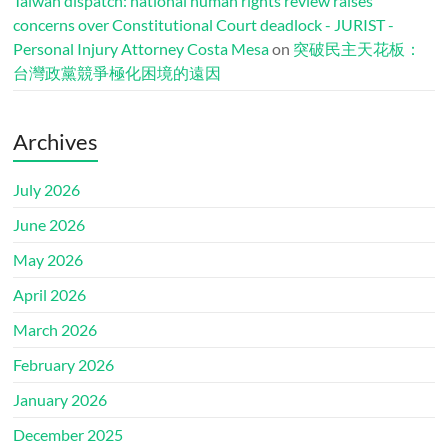
Taiwan dispatch: national human rights review raises
concerns over Constitutional Court deadlock - JURIST -
Personal Injury Attorney Costa Mesa
on
突破民主天花板：
台灣政黨競爭極化困境的遠因
Archives
July 2026
June 2026
May 2026
April 2026
March 2026
February 2026
January 2026
December 2025