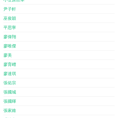
尹子軒
巫俊穎
平思寧
廖偉翔
廖唯傑
廖美
廖育嶒
廖達琪
張佑宗
張國城
張國暉
張家維