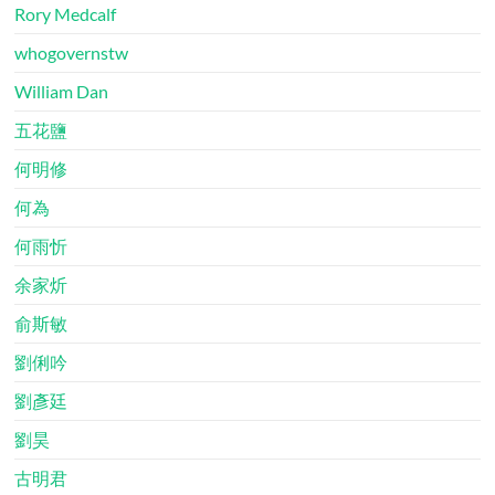
Rory Medcalf
whogovernstw
William Dan
五花鹽
何明修
何為
何雨忻
余家炘
俞斯敏
劉俐吟
劉彥廷
劉昊
古明君