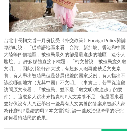
台北市長柯文哲一月份接受《外交政策》Foreign Policy雜誌
專訪時說：「從華語地區來看，台灣、新加坡、香港和中國
大陸等四個地區，被殖民最久的卻是最進步的地區，這令人
尷尬。」 許多媒體直接下標題：「柯文哲說：被殖民愈久愈
文明」，因此引發軒然大波，有超多人砲轟他缺乏文史素
養，有人舉出被殖民但是發展很差的國家反例，有人指出不
該說哪個地方（尤其中國）不文明。（事實上，若單從這段
訪問原文來看，「被殖民」並不是「愈文明/愈進步」的要
件）。這麼多人跳出來指責柯P人文素養不足，但是看來看
去好像沒有人真正舉出一些具有人文素養的答案來告訴大家
為什麼柯P是錯的啊？本文嘗試討論一些政治經濟學的研究
如何看待殖民的後果。