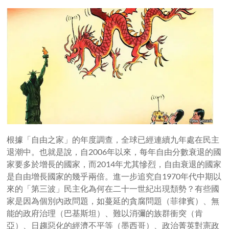
根據「自由之家」的年度調查，全球已經連續九年處在民主
退潮中。也就是說，自2006年以來，每年自由分數衰退的國
家要多於增長的國家，而2014年尤其慘烈，自由衰退的國家
是自由增長國家的幾乎兩倍。進一步追究自1970年代中期以
來的「第三波」民主化為何在二十一世紀出現頹勢？有些國
家是因為個別內政問題，如蔓延的貪腐問題（菲律賓）、無
能的政府治理（巴基斯坦）、難以消彌的族群衝突（肯
亞）、日趨惡化的經濟不平等（墨西哥）、政治菁英對憲政