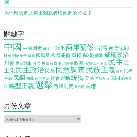
例
為什麼我們又選出獨裁者與他們的子女？
關鍵字
中國
兩岸關係
台灣
台灣認同
中國因素
全球化
健保
威權政治
威權
威權擴散
國際關係
國民黨
國會
國家
國家安全
民主
民
川普
政黨
憲政體制
投票行為
投票
政治哲學
政黨認同
日本
民意調查
民族主義
民主政治
主化
民意
民粹
民粹
統獨
民調
認同
社會運動
美國
主義
獨裁
調查方
研究方法
言論自由
選舉
轉型正義
香港
選舉制度
法
重分配
月份文章
月
份
文
章