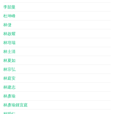
李韶曼
杜坤峰
林倢
林啟耀
林培瑞
林士清
林夏如
林宗弘
林庭安
林建志
林彥瑜
林彥瑜鍾宜庭
林明仁