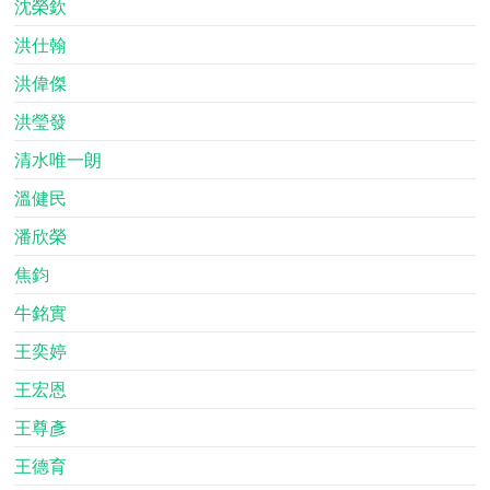
沈榮欽
洪仕翰
洪偉傑
洪瑩發
清水唯一朗
溫健民
潘欣榮
焦鈞
牛銘實
王奕婷
王宏恩
王尊彥
王德育