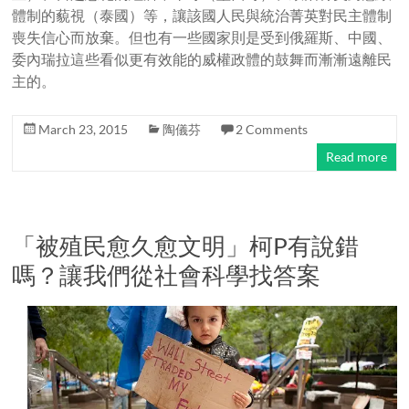
體制的藐視（泰國）等，讓該國人民與統治菁英對民主體制
喪失信心而放棄。但也有一些國家則是受到俄羅斯、中國、
委內瑞拉這些看似更有效能的威權政體的鼓舞而漸漸遠離民
主的。
March 23, 2015
陶儀芬
2 Comments
Read more
「被殖民愈久愈文明」柯P有說錯
嗎？讓我們從社會科學找答案