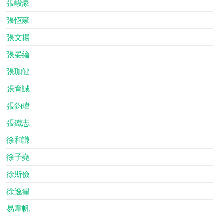
張峻豪
張恆豪
張文揚
張晏綸
張珈健
張育誠
張鈞瑋
張鐵志
徐和謙
徐子堯
徐斯儉
徐逸翟
易韋帆