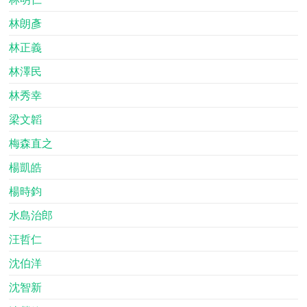
林朗彥
林正義
林澤民
林秀幸
梁文韜
梅森直之
楊凱皓
楊時鈞
水島治郎
汪哲仁
沈伯洋
沈智新