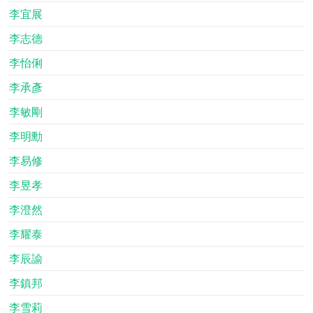
李宜展
李志德
李怡俐
李承彥
李敏剛
李明勳
李易修
李昱孝
李澄然
李耀泰
李辰諭
李鎮邦
李雪莉