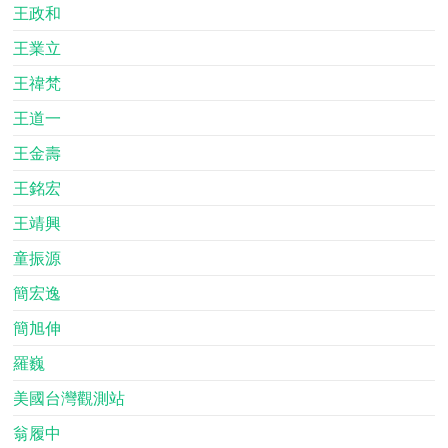
王政和
王業立
王禕梵
王道一
王金壽
王銘宏
王靖興
童振源
簡宏逸
簡旭伸
羅巍
美國台灣觀測站
翁履中