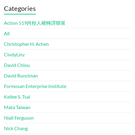
Categories
Action 519跨校人權轉譯聯展
All
Christopher H. Achen
CindyLinz
David Chiou
David Runciman
Formosan Enterprise Institute
Kellee S. Tsai
Mata Taiwan
Niall Ferguson
Nick Chang