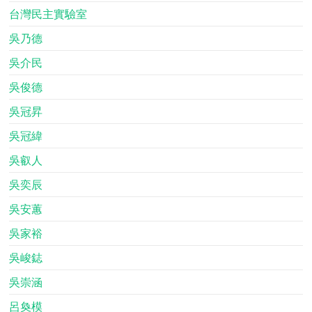
台灣民主實驗室
吳乃德
吳介民
吳俊德
吳冠昇
吳冠緯
吳叡人
吳奕辰
吳安蕙
吳家裕
吳峻鋕
吳崇涵
呂奐模