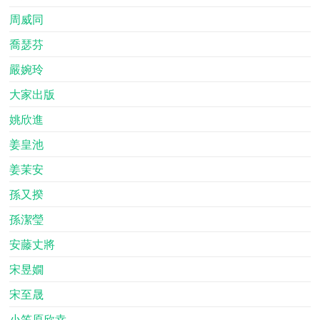
周威同
喬瑟芬
嚴婉玲
大家出版
姚欣進
姜皇池
姜茉安
孫又揆
孫潔瑩
安藤丈將
宋昱嫺
宋至晟
小笠原欣幸