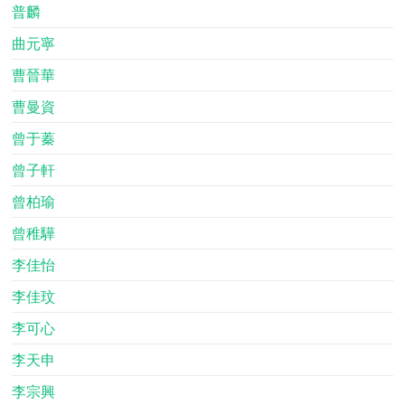
普麟
曲元寧
曹晉華
曹曼資
曾于蓁
曾子軒
曾柏瑜
曾稚驊
李佳怡
李佳玟
李可心
李天申
李宗興