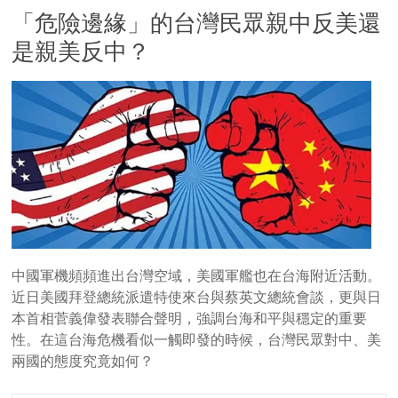
「危險邊緣」的台灣民眾親中反美還
是親美反中？
中國軍機頻頻進出台灣空域，美國軍艦也在台海附近活動。
近日美國拜登總統派遣特使來台與蔡英文總統會談，更與日
本首相菅義偉發表聯合聲明，強調台海和平與穩定的重要
性。在這台海危機看似一觸即發的時候，台灣民眾對中、美
兩國的態度究竟如何？