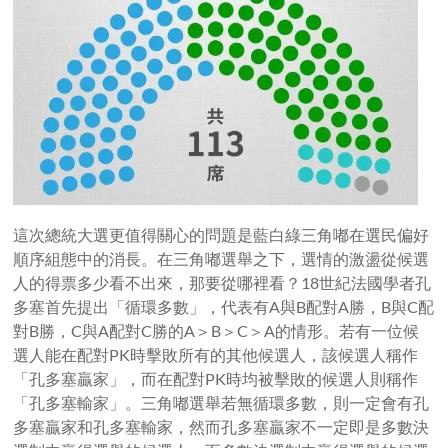
這次總統大選更值得關心的問題是藍白綠三角嘟在選民偏好
順序組態中的消長。在三角嘟選舉之下，選情的激盪從候選
人的得票多少看不出來，那要從哪裡看？18世紀法國學者孔
多塞首先提出「循環多數」，代表有A與B配對A勝，B與C配
對B勝，C與A配對C勝的A＞B＞C＞A的情形。若有一位候
選人能在配對PK時擊敗所有的其他候選人，該候選人稱作
「孔多塞贏家」，而在配對PK時均被擊敗的候選人則稱作
「孔多塞輸家」。三角嘟選舉若無循環多數，則一定會有孔
多塞贏家和孔多塞輸家，然而孔多塞贏家不一定即是多數決