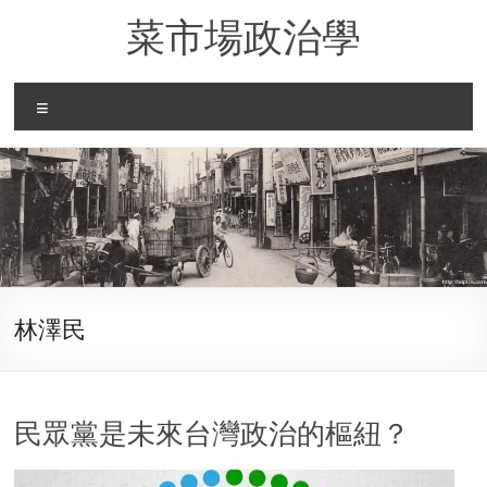
Skip
菜市場政治學
to
content
Menu
林澤民
民眾黨是未來台灣政治的樞紐？