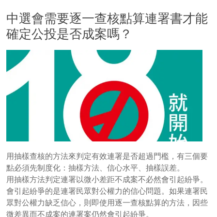
中選會需要逐一查核點算連署書才能
確定公投是否成案嗎？
用抽樣查核的方法來判定有效連署是否超過門檻，有三個要
點必須先制度化：抽樣方法、信心水平、抽樣誤差。
用抽樣方法判定連署以微小差距不成案不必然會引起紛爭。
會引起紛爭的是連署民眾對公權力的信心問題。如果連署民
眾對公權力缺乏信心，則即使用逐一查核點算的方法，因些
微差異而不成案的連署案仍然會引起紛爭。