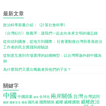
最新文章
政治科學新書介紹：《計算社會科學》
《台灣紀行》推薦序：讓我們一起走向未來文明的備忘錄
從街頭到國會，從地方到國際： 社會運動後台灣與香港政治
工作者的民主實踐與經驗談
從制度互惠到市場選擇的結構轉型：以台灣釋迦外銷中國為
例
為什麼我們又選出獨裁者與他們的子女？
關鍵字
中國
兩岸關係
台灣
台灣認同
中國因素
全球化
健保
威權政治
威權
威權擴散
國際關係
國民黨
國會
國家
國家安全