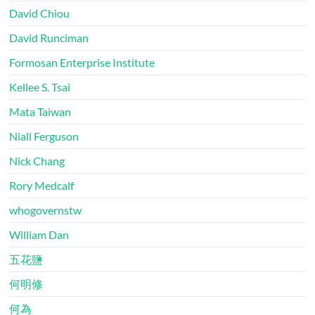
David Chiou
David Runciman
Formosan Enterprise Institute
Kellee S. Tsai
Mata Taiwan
Niall Ferguson
Nick Chang
Rory Medcalf
whogovernstw
William Dan
五花鹽
何明修
何為