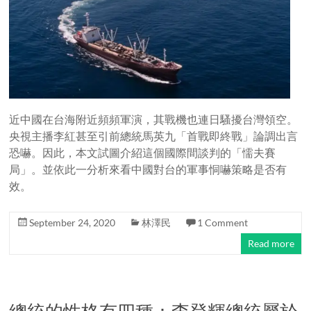
近中國在台海附近頻頻軍演，其戰機也連日騷擾台灣領空。
央視主播李紅甚至引前總統馬英九「首戰即終戰」論調出言
恐嚇。因此，本文試圖介紹這個國際間談判的「懦夫賽
局」。並依此一分析來看中國對台的軍事恫嚇策略是否有
效。
September 24, 2020
林澤民
1 Comment
Read more