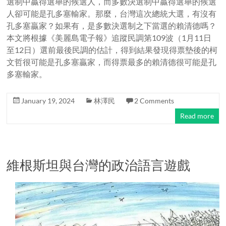
選制中贏得選舉的候選人，而多數決選制中贏得選舉的候選
人卻可能是孔多塞輸家。那麼，台灣這次總統大選，有沒有
孔多塞贏家？如果有，是多數決選制之下當選的賴清德嗎？
本文將根據《美麗島電子報》追蹤民調第109波（1月11日
至12日）選前最後民調的估計，得到結果發現得票墊後的柯
文哲很可能是孔多塞贏家，而得票最多的賴清德很可能是孔
多塞輸家。
January 19, 2024
林澤民
2 Comments
Read more
維根斯坦與台灣的政治語言遊戲