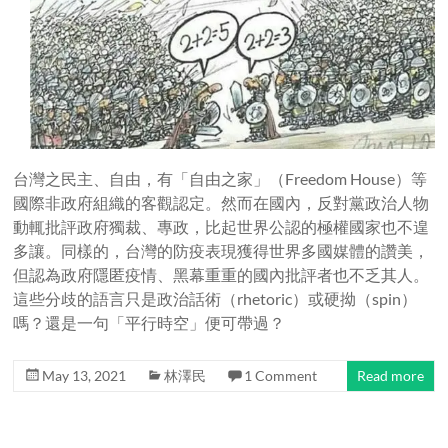
台灣之民主、自由，有「自由之家」（Freedom House）等
國際非政府組織的客觀認定。然而在國內，反對黨政治人物
動輒批評政府獨裁、專政，比起世界公認的極權國家也不遑
多讓。同樣的，台灣的防疫表現獲得世界多國媒體的讚美，
但認為政府隱匿疫情、黑幕重重的國內批評者也不乏其人。
這些分歧的語言只是政治話術（rhetoric）或硬拗（spin）
嗎？還是一句「平行時空」便可帶過？
May 13, 2021
林澤民
1 Comment
Read more