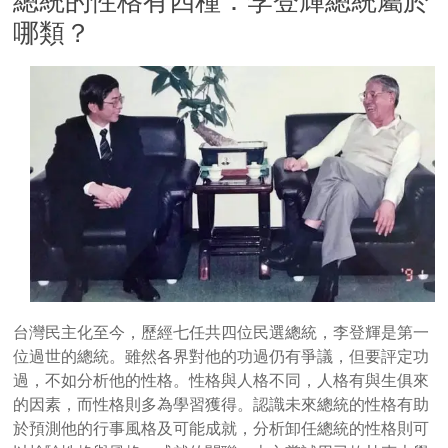
總統的性格有四種：李登輝總統屬於
哪類？
台灣民主化至今，歷經七任共四位民選總統，李登輝是第一
位過世的總統。雖然各界對他的功過仍有爭議，但要評定功
過，不如分析他的性格。性格與人格不同，人格有與生俱來
的因素，而性格則多為學習獲得。認識未來總統的性格有助
於預測他的行事風格及可能成就，分析卸任總統的性格則可