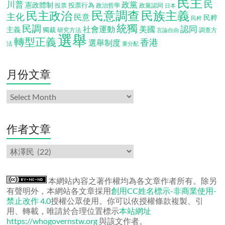
民主
民
川普
政黨
憲政體制
投票行為
投票
政治哲學
政黨認同
日本
民意調查
民族主義
民主政治
主化
民意
民粹
民粹
統獨
民調
認同
社會運動
美國
主義
獨裁
調查方
研究方法
言論自由
選舉
轉型正義
香港
選舉制度
法
重分配
月份文章
月
份
文
章
作者文章
作
者
文
章
本網站內容之著作權均為各文章作者所有。除另
有聲明外，本網站各文章採用
創用CC姓名標示-非商業使用-
禁止改作 4.0
授權公眾使用。你可以依授權條款複製、引
用、轉載，唯請於合理位置標示
本站網址
https://whogovernstw.org
與該文作者。