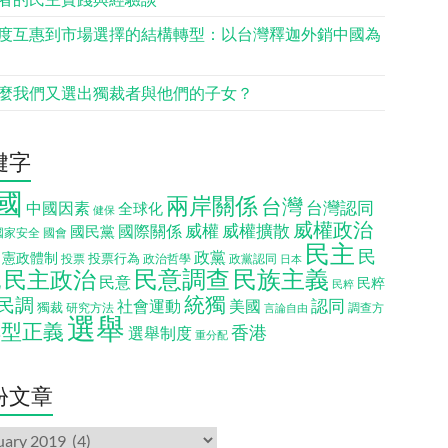
度互惠到市場選擇的結構轉型：以台灣釋迦外銷中國為
麼我們又選出獨裁者與他們的子女？
鍵字
國
兩岸關係
台灣
台灣認同
中國因素
全球化
健保
威權政治
威權
威權擴散
國際關係
國民黨
國會
國家安全
民主
民
政黨
憲政體制
投票行為
投票
政治哲學
政黨認同
日本
民意調查
民族主義
民主政治
化
民意
民粹
民粹
統獨
民調
認同
社會運動
美國
獨裁
調查方
研究方法
言論自由
選舉
轉型正義
香港
選舉制度
重分配
份文章