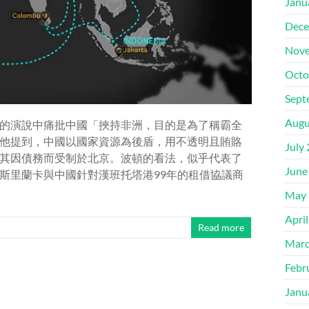
Janu
Dece
Nove
Octo
Sept
Augu
的演說中痛批中國「挾持非洲，目的是為了稱霸全
他提到，中國以國家資源為後盾，用不透明且賄賂
July
其因債務而受制於北京。波頓的看法，似乎代表了
June
斯里蘭卡與中國針對漢班托塔港99年的租借協議商
May 
Apri
Read more
Marc
Febr
Janu