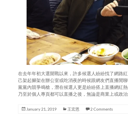
在去年年初大選開戰以來，許多候選人紛紛找了網路紅人
己架起腳架在辦公室或吃消夜的時候跟網友們直播閒聊
黨黨內競爭鳴槍，潛在候選人更是紛紛搭上直播網紅熱
乃至於個人專頁都可以直播之後，無論是商業上或政治
January 21, 2019
王宏恩
2 Comments