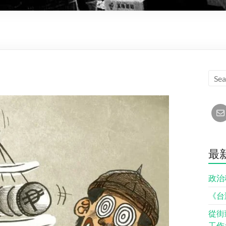
最
政治
《台
從街
工作