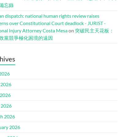
備忘錄
n dispatch: national human rights review raises
erns over Constitutional Court deadlock - JURIST -
onal Injury Attorney Costa Mesa
on
突破民主天花板：
政黨競爭極化困境的遠因
hives
 2026
 2026
2026
l 2026
h 2026
uary 2026