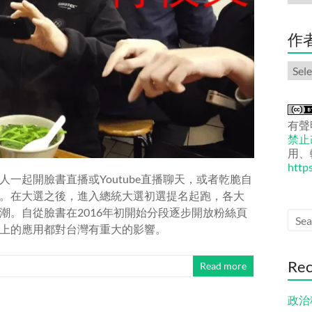
份
文
章
作
作
者
文
章
有聲
禁止改
用、
http
一起開臉書直播或Youtube直播聊天，或者乾脆自
。在大選之後，進入總統大選初選提名起跑，各大
潮。自從臉書在2016年初開始分段逐步開放粉絲頁
上的應用都對台灣有重大的影響。
Rec
Read more
政治