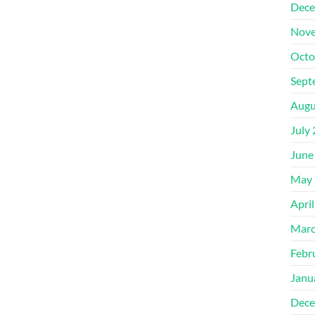
Dece
Nove
Octo
Sept
Augu
July
June
May 
Apri
Marc
Febr
Janu
Dece