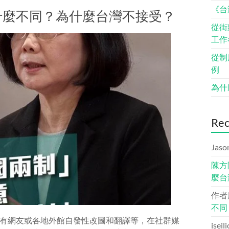
《台
什麼不同？為什麼台灣不接受？
從街
工作
從制
例
為什
Re
Jaso
陳方
麼台
作者
不同
有網友或各地外館自發性改圖和翻譯等，在社群媒
iseil