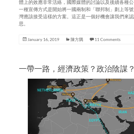
體上的效應非常活絡，國際媒體的討論以及後續各種公
一種宣傳方式是開始將一國兩制和「聯邦制」劃上等號
灣應該接受這樣的方案。這正是一個好機會讓我們來認
思。
January 16, 2019
陳方隅
11 Comments
一帶一路，經濟政策？政治陰謀