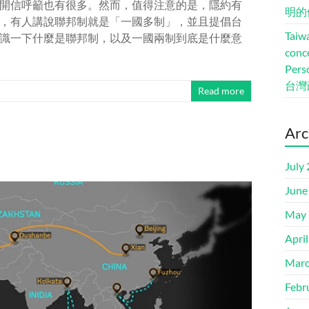
開信呼籲也有很多。然而，值得注意的是，隱約有
明的
，有人講說聯邦制就是「一國多制」，並且提倡台
Taiwa
識一下什麼是聯邦制，以及一國兩制到底是什麼意
conc
Pers
台灣
Read more
Arc
？
July
June
May 
Apri
Marc
Febr