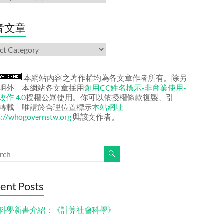
者文章
本網站內容之著作權均為各文章作者所有。除另
明外，本網站各文章採用
創用CC姓名標示-非商業使用-
作 4.0
授權公眾使用。你可以依授權條款複製、引
轉載，唯請於合理位置標示
本站網址
s://whogovernstw.org
與該文作者。
ent Posts
科學新書介紹：《計算社會科學》