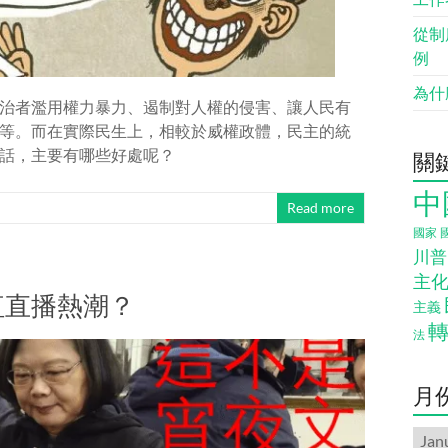
從制
例
為什
治者濫用權力暴力、遏制對人權的侵害、讓人民有
等。而在實際民生上，相較於威權政體，民主的統
話，主要有哪些好處呢？
關
中
Read more
國家
川普
主
紅直播熱潮？
主義
法
月
月