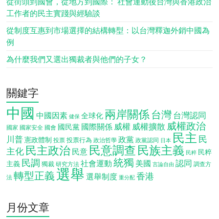
從街頭到國會，從地方到國際： 社會運動後台灣與香港政治
工作者的民主實踐與經驗談
從制度互惠到市場選擇的結構轉型：以台灣釋迦外銷中國為
例
為什麼我們又選出獨裁者與他們的子女？
關鍵字
中國
兩岸關係
台灣
台灣認同
中國因素
全球化
健保
威權政治
威權
威權擴散
國際關係
國民黨
國會
國家
國家安全
民主
民
川普
政黨
憲政體制
投票行為
投票
政治哲學
政黨認同
日本
民意調查
民族主義
民主政治
主化
民意
民粹
民粹
統獨
民調
認同
社會運動
美國
主義
獨裁
調查方
研究方法
言論自由
選舉
轉型正義
香港
選舉制度
法
重分配
月份文章