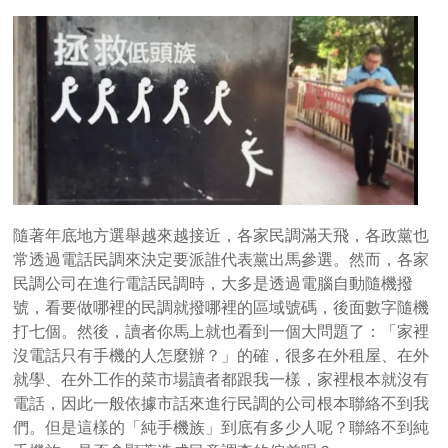
隨著年底地方選舉越來越接近，各家民調滿天飛，各政黨也
常透過電話民調來決定要派誰代表黨出馬參選。然而，各家
民調公司在進行電話民調時，大多是透過電腦自動隨機撥
號，看要做哪裡的民調就撥哪裡的區域號碼，後面數字隨機
打七個。然後，讀者你馬上就也看到一個大問題了：「家裡
沒電話只有手機的人怎麼辦？」的確，很多在外租屋、在外
就學、在外工作的菜市場讀者都跟我一樣，家裡根本就沒有
電話，因此一般依據市話來進行民調的公司根本聯絡不到我
們。但是這樣的「純手機族」到底有多少人呢？聯絡不到純