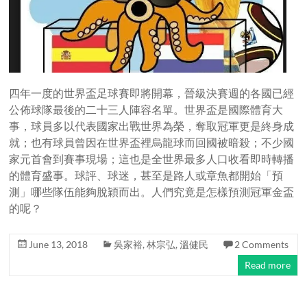
四年一度的世界盃足球賽即將開幕，晉級決賽週的各國已經
公佈球隊最後的二十三人陣容名單。世界盃是國際體育大
事，球員多以代表國家出戰世界為榮，奪取冠軍更是終身成
就；也有球員曾因在世界盃裡烏龍球而回國被暗殺；不少國
家元首會到賽事現場；這也是全世界最多人口收看即時轉播
的體育盛事。球評、球迷，甚至是路人或章魚都開始「預
測」哪些隊伍能夠脫穎而出。人們究竟是怎樣預測冠軍金盃
的呢？
June 13, 2018
吳家裕
,
林宗弘
,
溫健民
2 Comments
Read more