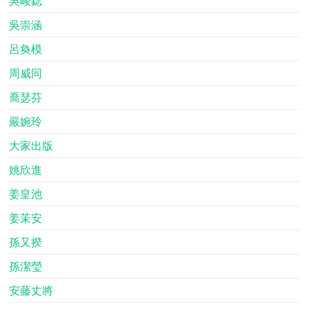
吳峻鋕
吳崇涵
呂奐模
周威同
喬瑟芬
嚴婉玲
大家出版
姚欣進
姜皇池
姜茉安
孫又揆
孫潔瑩
安藤丈將