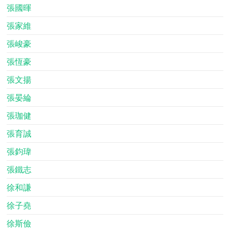
張國暉
張家維
張峻豪
張恆豪
張文揚
張晏綸
張珈健
張育誠
張鈞瑋
張鐵志
徐和謙
徐子堯
徐斯儉