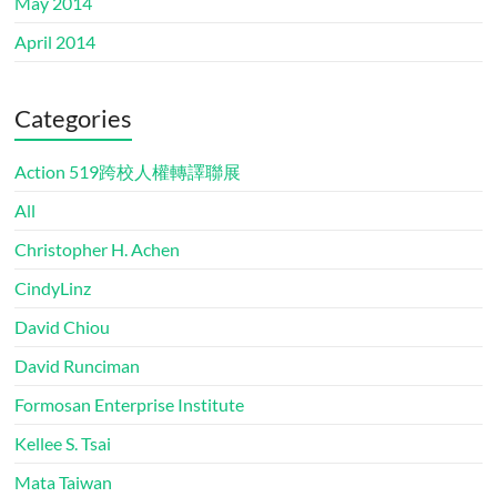
May 2014
April 2014
Categories
Action 519跨校人權轉譯聯展
All
Christopher H. Achen
CindyLinz
David Chiou
David Runciman
Formosan Enterprise Institute
Kellee S. Tsai
Mata Taiwan