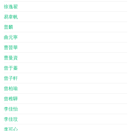
徐逸翟
易韋帆
普麟
曲元寧
曹晉華
曹曼資
曾于蓁
曾子軒
曾柏瑜
曾稚驊
李佳怡
李佳玟
李可心