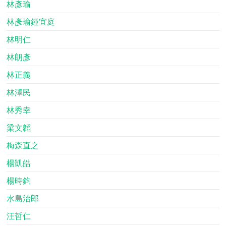
林彥瑜
林彥瑜鍾宜庭
林明仁
林朗彥
林正義
林澤民
林秀幸
梁文韜
梅森直之
楊凱皓
楊時鈞
水島治郎
汪哲仁