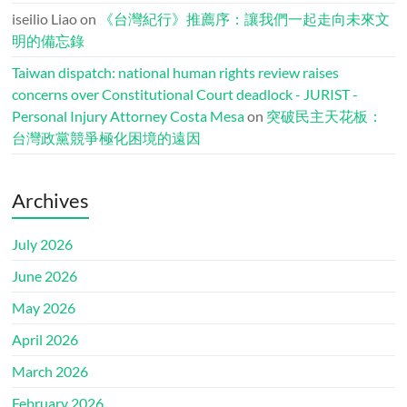
iseilio Liao
on
《台灣紀行》推薦序：讓我們一起走向未來文
明的備忘錄
Taiwan dispatch: national human rights review raises
concerns over Constitutional Court deadlock - JURIST -
Personal Injury Attorney Costa Mesa
on
突破民主天花板：
台灣政黨競爭極化困境的遠因
Archives
July 2026
June 2026
May 2026
April 2026
March 2026
February 2026