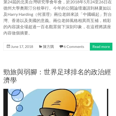
第24屆的北美台灣研究學會年會，於2018年5月24至26日在
德州大學奧斯汀分校舉行。今年的公開論壇邀請到林夏如以
及Harry Harding（何漢理）兩位老師來談「中國崛起」對台
灣、香港以及美國的意義。兩位老師風格相異而互補，精彩
的內容讓全場超過一百名觀眾留下深刻印象，在這裡將講座
內容做個摘要。
June 17, 2018
陳方隅
6 Comments
Read more
勁旅與弱腳：世界足球排名的政治經
濟學