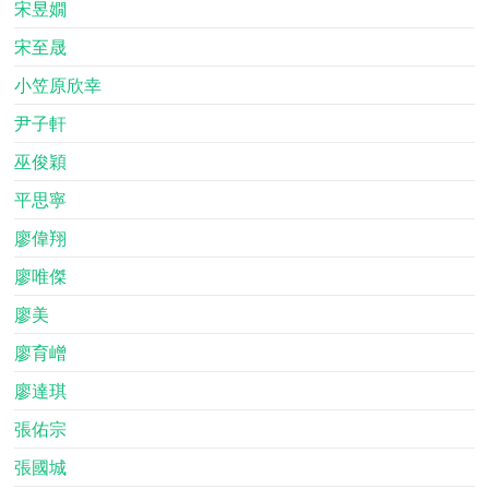
宋昱嫺
宋至晟
小笠原欣幸
尹子軒
巫俊穎
平思寧
廖偉翔
廖唯傑
廖美
廖育嶒
廖達琪
張佑宗
張國城