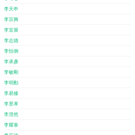
李天申
李宗興
李宜展
李志德
李怡俐
李承彥
李敏剛
李明勳
李易修
李昱孝
李澄然
李耀泰