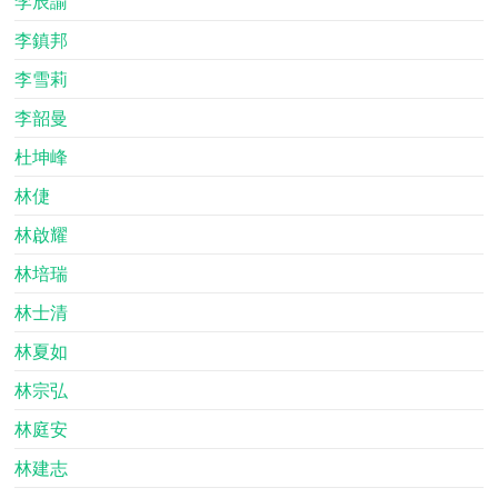
李辰諭
李鎮邦
李雪莉
李韶曼
杜坤峰
林倢
林啟耀
林培瑞
林士清
林夏如
林宗弘
林庭安
林建志