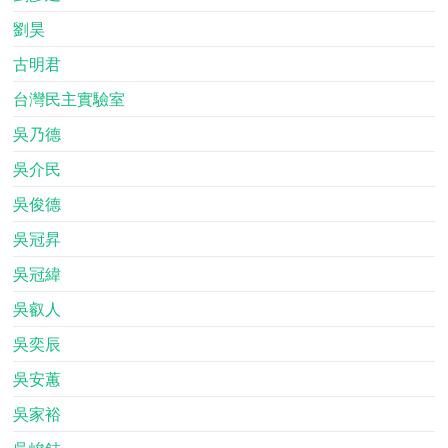
劉昊
古明君
台灣民主實驗室
吳乃德
吳介民
吳俊德
吳冠昇
吳冠緯
吳叡人
吳奕辰
吳安蕙
吳家裕