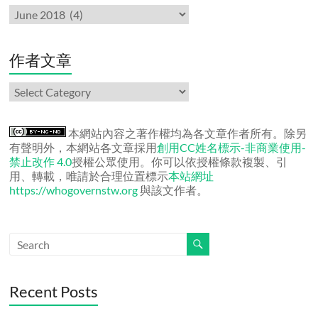
月
份
文
章
作者文章
作
者
文
章
本網站內容之著作權均為各文章作者所有。除另
有聲明外，本網站各文章採用
創用CC姓名標示-非商業使用-
禁止改作 4.0
授權公眾使用。你可以依授權條款複製、引
用、轉載，唯請於合理位置標示
本站網址
https://whogovernstw.org
與該文作者。
Recent Posts