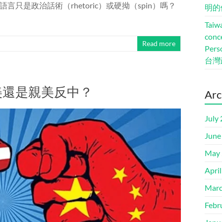
是政治話術（rhetoric）或硬拗（spin）嗎？
明的
Taiwa
conc
Read more
Pers
台灣
美還是親美反中？
Arc
July
June
May 
Apri
Marc
Febr