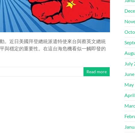
Janu
Dece
Nove
Octo
動。近日美國拜登總統派遣特使來台與蔡英文總統
Sept
平與穩定的重要性。在這台海危機看似一觸即發的
Augu
July
Read more
June
May 
Apri
Marc
Febr
Janu