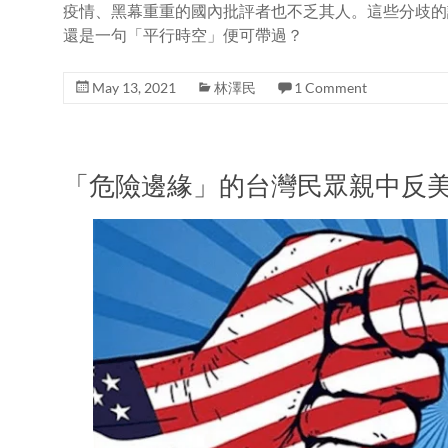
疫情、黑幕重重的國內批評者也不乏其人。這些分歧的語言只
還是一句「平行時空」便可帶過？
May 13, 2021
林澤民
1 Comment
「危險邊緣」的台灣民眾親中反