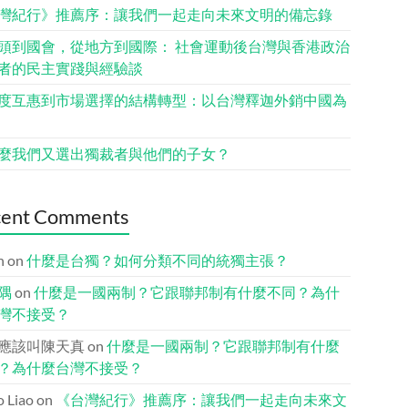
灣紀行》推薦序：讓我們一起走向未來文明的備忘錄
頭到國會，從地方到國際： 社會運動後台灣與香港政治
者的民主實踐與經驗談
度互惠到市場選擇的結構轉型：以台灣釋迦外銷中國為
麼我們又選出獨裁者與他們的子女？
cent Comments
n
on
什麼是台獨？如何分類不同的統獨主張？
隅
on
什麼是一國兩制？它跟聯邦制有什麼不同？為什
灣不接受？
應該叫陳天真
on
什麼是一國兩制？它跟聯邦制有什麼
？為什麼台灣不接受？
io Liao
on
《台灣紀行》推薦序：讓我們一起走向未來文