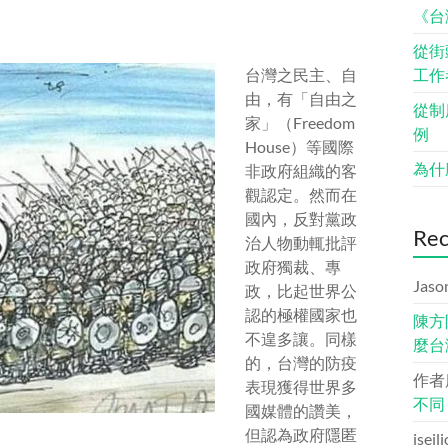
《台
從街
台灣之民主、自
工作
由，有「自由之
從制
家」（Freedom
例
House）等國際
為什
非政府組織的客
觀認定。然而在
國內，反對黨政
Re
治人物動輒批評
政府獨裁、專
Jaso
政，比起世界公
認的極權國家也
陳方
不遑多讓。同樣
麼台
的，台灣的防疫
作者
表現獲得世界多
不同
國媒體的讚美，
但認為政府隱匿
iseil