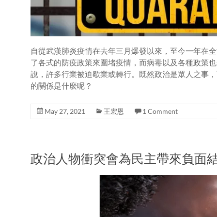
自從武漢肺炎疫情在去年三月爆發以來，至今一年在全
了各式的防疫政策來圍堵疫情，而病毒以及各種政策也
說，許多行業被迫歇業或轉行。既然政治是眾人之事，
的關係是什麼呢？
May 27, 2021
王宏恩
1 Comment
政治人物衝突會為民主帶來負面