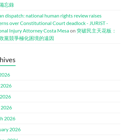
備忘錄
n dispatch: national human rights review raises
erns over Constitutional Court deadlock - JURIST -
onal Injury Attorney Costa Mesa
on
突破民主天花板：
政黨競爭極化困境的遠因
hives
 2026
 2026
2026
l 2026
h 2026
uary 2026