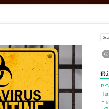
最
政治
《台
從街
工作