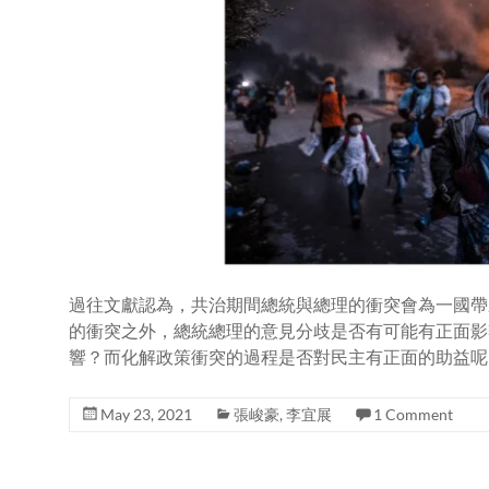
過往文獻認為，共治期間總統與總理的衝突會為一國帶
的衝突之外，總統總理的意見分歧是否有可能有正面影
響？而化解政策衝突的過程是否對民主有正面的助益呢
May 23, 2021
張峻豪
,
李宜展
1 Comment