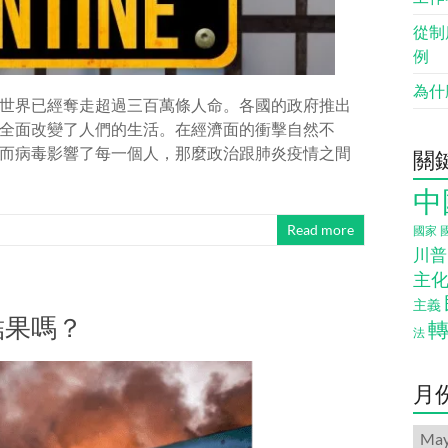
從制
例
為什
世界已經奪走超過三百萬條人命。各國的政府推出
全面改變了人們的生活。在經濟面的衝擊自然不
而病毒影響了每一個人，那麼政治跟肺炎疫情之間
關
中
Read more
國家
川普
主
主義
結果嗎？
法
月
月