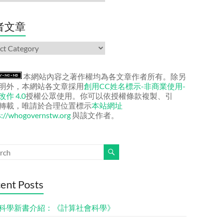
者文章
本網站內容之著作權均為各文章作者所有。除另
明外，本網站各文章採用
創用CC姓名標示-非商業使用-
作 4.0
授權公眾使用。你可以依授權條款複製、引
轉載，唯請於合理位置標示
本站網址
s://whogovernstw.org
與該文作者。
ent Posts
科學新書介紹：《計算社會科學》