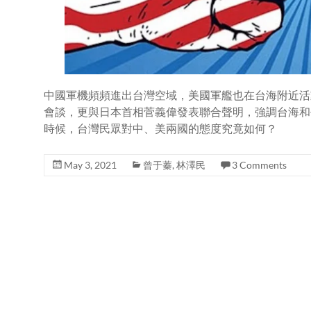
中國軍機頻頻進出台灣空域，美國軍艦也在台海附近活
會談，更與日本首相菅義偉發表聯合聲明，強調台海和
時候，台灣民眾對中、美兩國的態度究竟如何？
May 3, 2021
曾于蓁
,
林澤民
3 Comments