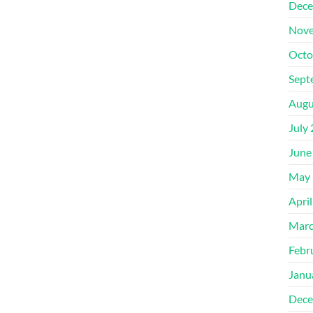
Dece
Nove
Octo
Sept
Augu
July
June
May 
Apri
Marc
Febr
Janu
Dece