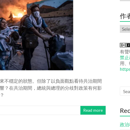
份
文
章
作
作
者
文
章
有聲
禁止改
用、
http
來不穩定的狀態。但除了以負面觀點看待共治期間
響？在共治期間，總統與總理的分歧對政策有何影
？
Rec
Read more
政治