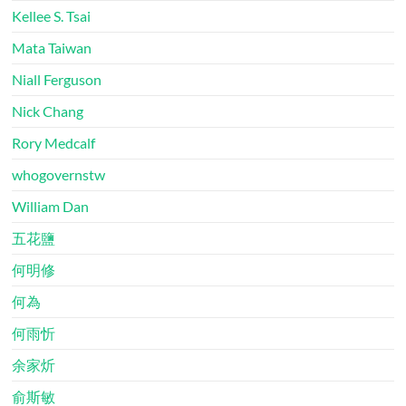
Kellee S. Tsai
Mata Taiwan
Niall Ferguson
Nick Chang
Rory Medcalf
whogovernstw
William Dan
五花鹽
何明修
何為
何雨忻
余家炘
俞斯敏