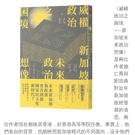
《威權
政治之
困境
——新
加坡未
來政治
想像》
是兩位
作者施
仁喬與
劉浩典
對近年
新加坡
政經發
展的省
思。兩
位作者現在都旅居香港，於香港高等學院任教。事實上，他
們各自的背景，也能映照新加坡模式的不同面向，這令他們