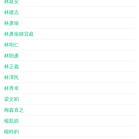
林庭安
林建志
林彥瑜
林彥瑜鍾宜庭
林明仁
林朗彥
林正義
林澤民
林秀幸
梁文韜
梅森直之
楊凱皓
楊時鈞