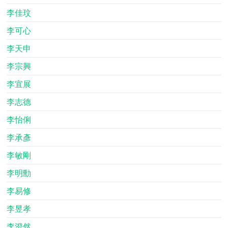
李佳玟
李可心
李天申
李宗興
李宜展
李志德
李怡俐
李承彥
李敏剛
李明勳
李易修
李昱孝
李澄然