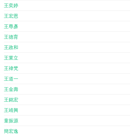
王奕婷
王宏恩
王尊彥
王德育
王政和
王業立
王禕梵
王道一
王金壽
王銘宏
王靖興
童振源
簡宏逸