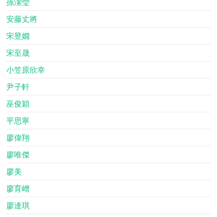
孫潔瑩
安藤丈將
宋昱嫺
宋至晟
小笠原欣幸
尹子軒
巫俊穎
平思寧
廖偉翔
廖唯傑
廖美
廖育嶒
廖達琪