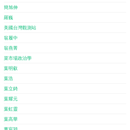
簡旭伸
羅巍
美國台灣觀測站
翁履中
翁燕菁
菜市場政治學
葉明叡
葉浩
葉立錡
葉耀元
葉虹靈
葉高華
董宸潁