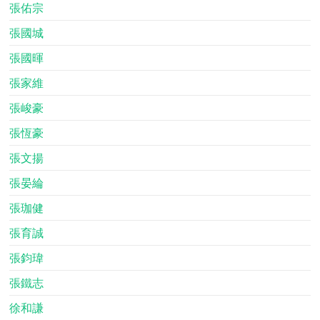
張佑宗
張國城
張國暉
張家維
張峻豪
張恆豪
張文揚
張晏綸
張珈健
張育誠
張鈞瑋
張鐵志
徐和謙