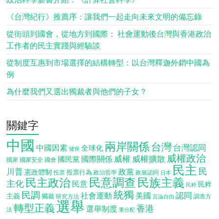
《台灣紀行》推薦序：讓我們一起走向未來文明的備忘錄
從街頭到國會，從地方到國際： 社會運動後台灣與香港政治
工作者的民主實踐與經驗談
從制度互惠到市場選擇的結構轉型：以台灣釋迦外銷中國為
例
為什麼我們又選出獨裁者與他們的子女？
關鍵字
中國
兩岸關係
台灣
台灣認同
中國因素
全球化
健保
威權政治
威權
威權擴散
國際關係
國民黨
國會
國家
國家安全
民主
民
川普
政黨
憲政體制
投票行為
投票
政治哲學
政黨認同
日本
民意調查
民族主義
民主政治
主化
民意
民粹
民粹
統獨
民調
認同
社會運動
美國
主義
獨裁
調查方
研究方法
言論自由
選舉
轉型正義
香港
選舉制度
法
重分配