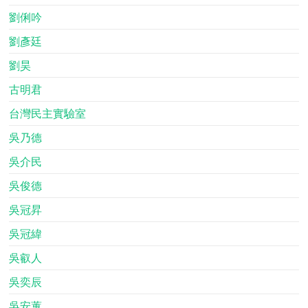
劉俐吟
劉彥廷
劉昊
古明君
台灣民主實驗室
吳乃德
吳介民
吳俊德
吳冠昇
吳冠緯
吳叡人
吳奕辰
吳安蕙