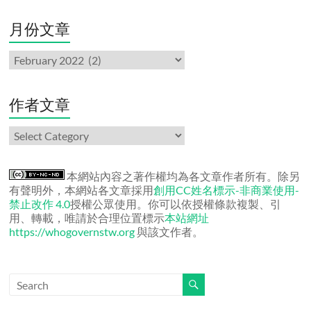
月份文章
月
份
文
章
作者文章
作
者
文
章
本網站內容之著作權均為各文章作者所有。除另
有聲明外，本網站各文章採用
創用CC姓名標示-非商業使用-
禁止改作 4.0
授權公眾使用。你可以依授權條款複製、引
用、轉載，唯請於合理位置標示
本站網址
https://whogovernstw.org
與該文作者。