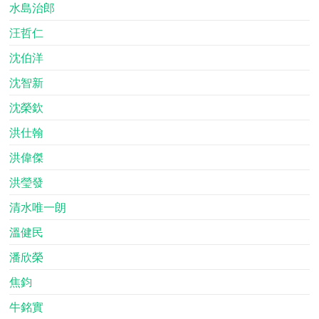
水島治郎
汪哲仁
沈伯洋
沈智新
沈榮欽
洪仕翰
洪偉傑
洪瑩發
清水唯一朗
溫健民
潘欣榮
焦鈞
牛銘實