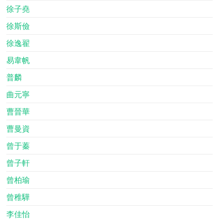
徐子堯
徐斯儉
徐逸翟
易韋帆
普麟
曲元寧
曹晉華
曹曼資
曾于蓁
曾子軒
曾柏瑜
曾稚驊
李佳怡