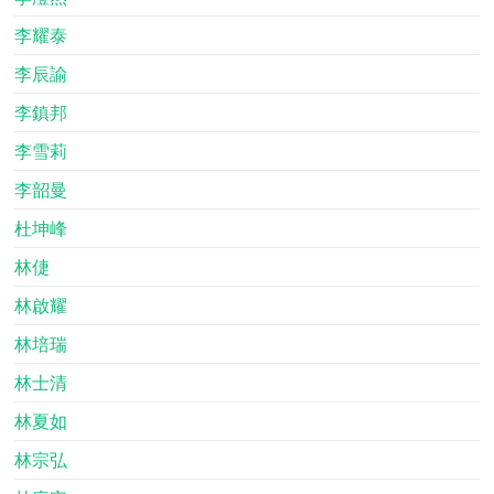
李耀泰
李辰諭
李鎮邦
李雪莉
李韶曼
杜坤峰
林倢
林啟耀
林培瑞
林士清
林夏如
林宗弘