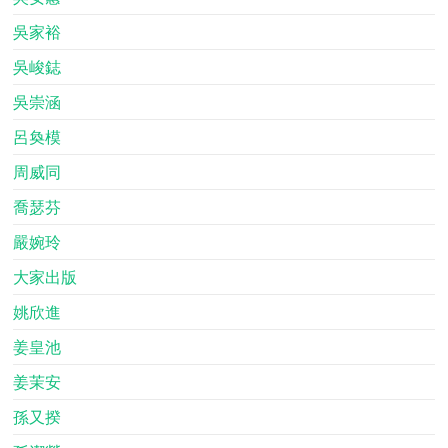
吳家裕
吳峻鋕
吳崇涵
呂奐模
周威同
喬瑟芬
嚴婉玲
大家出版
姚欣進
姜皇池
姜茉安
孫又揆