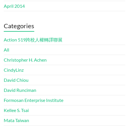
April 2014
Categories
Action 519跨校人權轉譯聯展
All
Christopher H. Achen
CindyLinz
David Chiou
David Runciman
Formosan Enterprise Institute
Kellee S. Tsai
Mata Taiwan