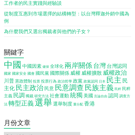
工作者的民主實踐與經驗談
從制度互惠到市場選擇的結構轉型：以台灣釋迦外銷中國為
例
為什麼我們又選出獨裁者與他們的子女？
關鍵字
中國
兩岸關係
台灣
台灣認同
中國因素
全球化
健保
威權政治
威權
威權擴散
國際關係
國民黨
國會
國家
國家安全
民主
民
川普
政黨
憲政體制
投票行為
投票
政治哲學
政黨認同
日本
民意調查
民族主義
民主政治
主化
民意
民粹
民粹
統獨
民調
認同
社會運動
美國
主義
獨裁
調查方
研究方法
言論自由
選舉
轉型正義
香港
選舉制度
法
重分配
月份文章
月