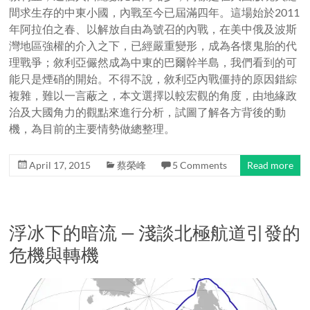
間求生存的中東小國，內戰至今已屆滿四年。這場始於2011
年阿拉伯之春、以解放自由為號召的內戰，在美中俄及波斯
灣地區強權的介入之下，已經嚴重變形，成為各懷鬼胎的代
理戰爭；敘利亞儼然成為中東的巴爾幹半島，我們看到的可
能只是煙硝的開始。不得不說，敘利亞內戰僵持的原因錯綜
複雜，難以一言蔽之，本文選擇以較宏觀的角度，由地緣政
治及大國角力的觀點來進行分析，試圖了解各方背後的動
機，為目前的主要情勢做總整理。
April 17, 2015
蔡榮峰
5 Comments
Read more
浮冰下的暗流 — 淺談北極航道引發的
危機與轉機