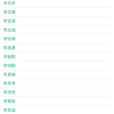
李天申
李宗興
李宜展
李志德
李怡俐
李承彥
李敏剛
李明勳
李易修
李昱孝
李澄然
李耀泰
李辰諭