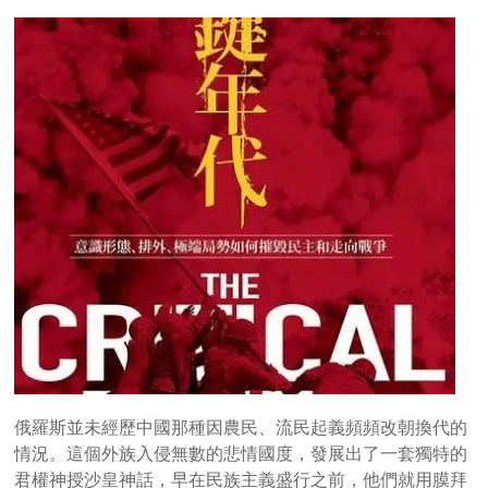
俄羅斯並未經歷中國那種因農民、流民起義頻頻改朝換代的
情況。這個外族入侵無數的悲情國度，發展出了一套獨特的
君權神授沙皇神話，早在民族主義盛行之前，他們就用膜拜