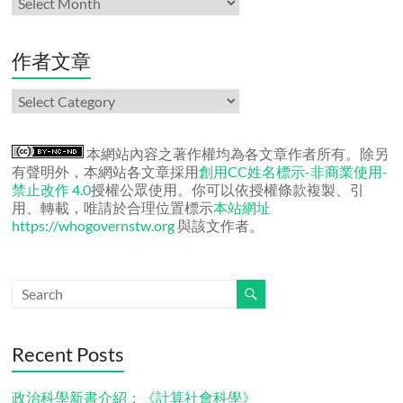
份
文
章
作者文章
作
者
文
章
本網站內容之著作權均為各文章作者所有。除另
有聲明外，本網站各文章採用
創用CC姓名標示-非商業使用-
禁止改作 4.0
授權公眾使用。你可以依授權條款複製、引
用、轉載，唯請於合理位置標示
本站網址
https://whogovernstw.org
與該文作者。
Recent Posts
政治科學新書介紹：《計算社會科學》