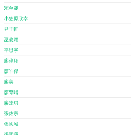
宋至晟
小笠原欣幸
尹子軒
巫俊穎
平思寧
廖偉翔
廖唯傑
廖美
廖育嶒
廖達琪
張佑宗
張國城
張國暉