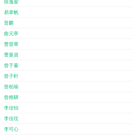
徐逸翟
易韋帆
普麟
曲元寧
曹晉華
曹曼資
曾于蓁
曾子軒
曾柏瑜
曾稚驊
李佳怡
李佳玟
李可心