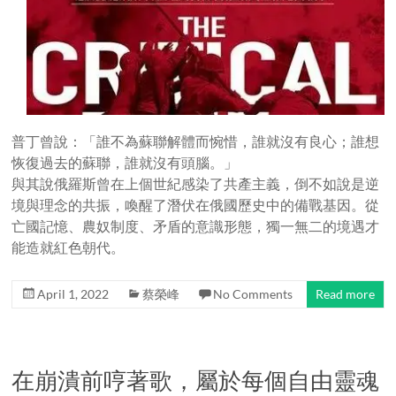
普丁曾說：「誰不為蘇聯解體而惋惜，誰就沒有良心；誰想
恢復過去的蘇聯，誰就沒有頭腦。」
與其說俄羅斯曾在上個世紀感染了共產主義，倒不如說是逆
境與理念的共振，喚醒了潛伏在俄國歷史中的備戰基因。從
亡國記憶、農奴制度、矛盾的意識形態，獨一無二的境遇才
能造就紅色朝代。
April 1, 2022
蔡榮峰
No Comments
Read more
在崩潰前哼著歌，屬於每個自由靈魂