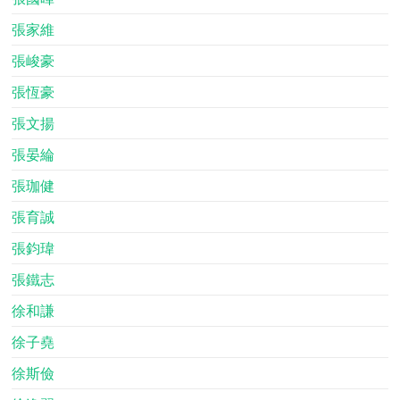
張家維
張峻豪
張恆豪
張文揚
張晏綸
張珈健
張育誠
張鈞瑋
張鐵志
徐和謙
徐子堯
徐斯儉