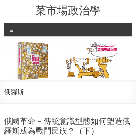
Skip
菜市場政治學
to
content
Menu
俄羅斯
俄國革命－傳統意識型態如何塑造俄
羅斯成為戰鬥民族？（下）