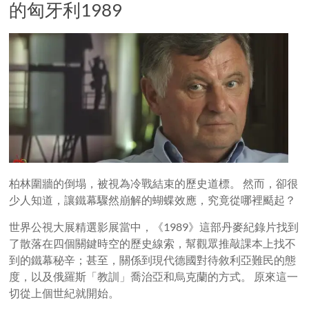
的匈牙利1989
柏林圍牆的倒塌，被視為冷戰結束的歷史道標。 然而，卻很
少人知道，讓鐵幕驟然崩解的蝴蝶效應，究竟從哪裡颳起？
世界公視大展精選影展當中，《1989》這部丹麥紀錄片找到
了散落在四個關鍵時空的歷史線索，幫觀眾推敲課本上找不
到的鐵幕秘辛；甚至，關係到現代德國對待敘利亞難民的態
度，以及俄羅斯「教訓」喬治亞和烏克蘭的方式。 原來這一
切從上個世紀就開始。