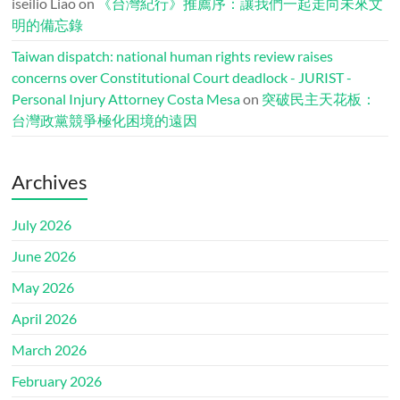
iseilio Liao
on
《台灣紀行》推薦序：讓我們一起走向未來文
明的備忘錄
Taiwan dispatch: national human rights review raises
concerns over Constitutional Court deadlock - JURIST -
Personal Injury Attorney Costa Mesa
on
突破民主天花板：
台灣政黨競爭極化困境的遠因
Archives
July 2026
June 2026
May 2026
April 2026
March 2026
February 2026