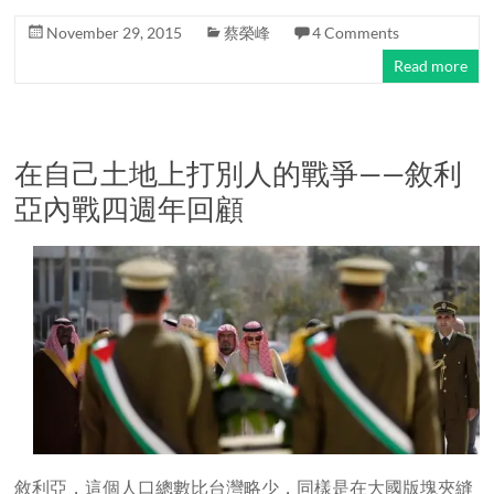
November 29, 2015
蔡榮峰
4 Comments
Read more
在自己土地上打別人的戰爭——敘利
亞內戰四週年回顧
敘利亞，這個人口總數比台灣略少，同樣是在大國版塊夾縫