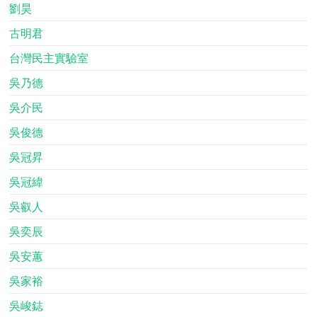
劉昊
古明君
台灣民主實驗室
吳乃德
吳介民
吳俊德
吳冠昇
吳冠緯
吳叡人
吳奕辰
吳安蕙
吳家裕
吳峻鋕