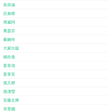
吳崇涵
呂奐模
周威同
喬瑟芬
嚴婉玲
大家出版
姚欣進
姜皇池
姜茉安
孫又揆
孫潔瑩
安藤丈將
宋昱嫺