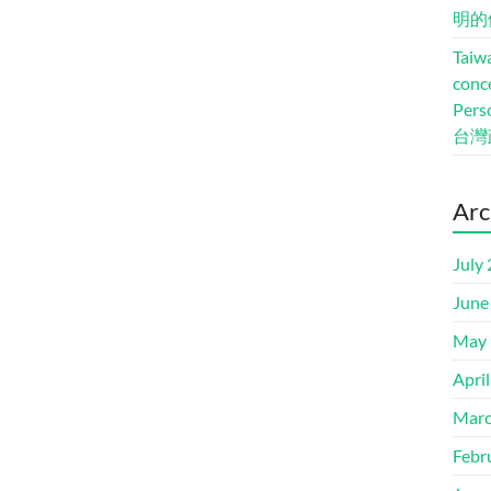
明的
Taiwa
conc
Pers
台灣
Arc
July
June
May 
Apri
Marc
Febr