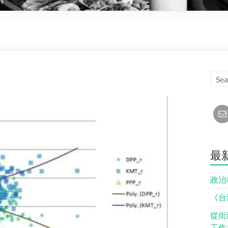
最
政治
《台
從街
工作