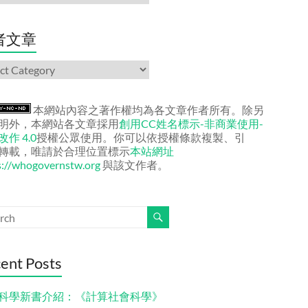
者文章
本網站內容之著作權均為各文章作者所有。除另
明外，本網站各文章採用
創用CC姓名標示-非商業使用-
作 4.0
授權公眾使用。你可以依授權條款複製、引
轉載，唯請於合理位置標示
本站網址
s://whogovernstw.org
與該文作者。
ent Posts
科學新書介紹：《計算社會科學》