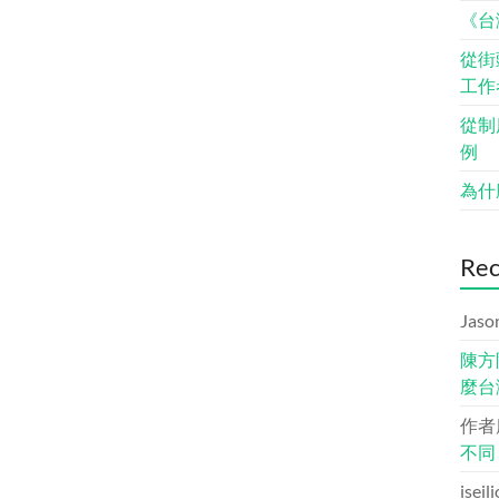
《台
從街
工作
從制
例
為什
Re
Jaso
陳方
麼台
作者
不同
iseil