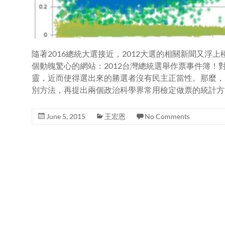
隨著2016總統大選接近，2012大選的相關新聞又浮上
個動魄驚心的網站：2012台灣總統選舉作票事件簿
靈，近而使得選出來的勝選者沒有民主正當性。那麼，
別方法，再提出兩個政治科學界常用檢定做票的統計方法，叫作選舉
June 5, 2015
王宏恩
No Comments