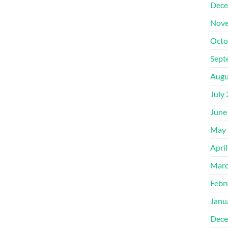
Dece
Nove
Octo
Sept
Augu
July
June
May 
Apri
Marc
Febr
Janu
Dece