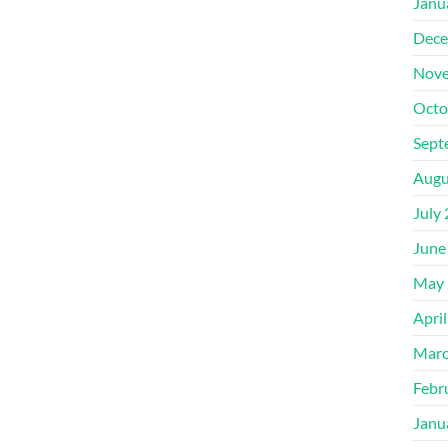
Janu
Dece
Nove
Octo
Sept
Augu
July
June
May 
Apri
Marc
Febr
Janu