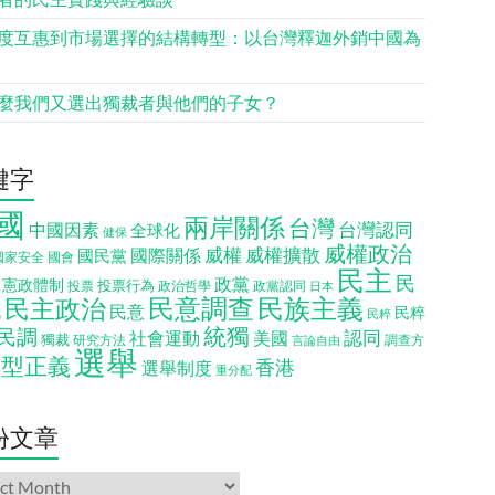
度互惠到市場選擇的結構轉型：以台灣釋迦外銷中國為
麼我們又選出獨裁者與他們的子女？
鍵字
國
兩岸關係
台灣
台灣認同
中國因素
全球化
健保
威權政治
威權
威權擴散
國際關係
國民黨
國會
國家安全
民主
民
政黨
憲政體制
投票行為
投票
政治哲學
政黨認同
日本
民意調查
民族主義
民主政治
化
民意
民粹
民粹
統獨
民調
認同
社會運動
美國
獨裁
調查方
研究方法
言論自由
選舉
轉型正義
香港
選舉制度
重分配
份文章