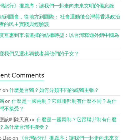
灣紀行》推薦序：讓我們一起走向未來文明的備忘錄
頭到國會，從地方到國際： 社會運動後台灣與香港政治
者的民主實踐與經驗談
度互惠到市場選擇的結構轉型：以台灣釋迦外銷中國為
麼我們又選出獨裁者與他們的子女？
cent Comments
n
on
什麼是台獨？如何分類不同的統獨主張？
隅
on
什麼是一國兩制？它跟聯邦制有什麼不同？為什
灣不接受？
應該叫陳天真
on
什麼是一國兩制？它跟聯邦制有什麼
？為什麼台灣不接受？
io Liao
on
《台灣紀行》推薦序：讓我們一起走向未來文