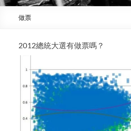
做票
2012總統大選有做票嗎？