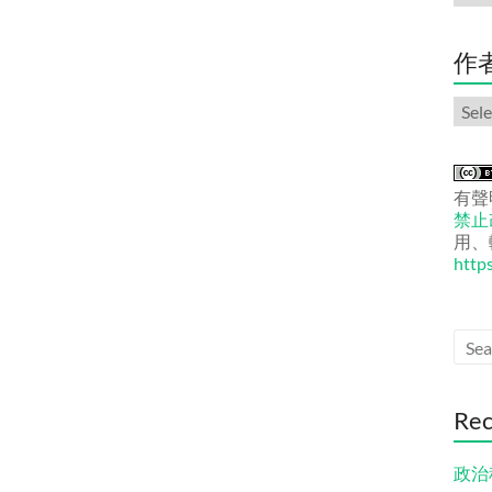
份
文
章
作
作
者
文
章
有聲
禁止改
用、
http
Rec
政治