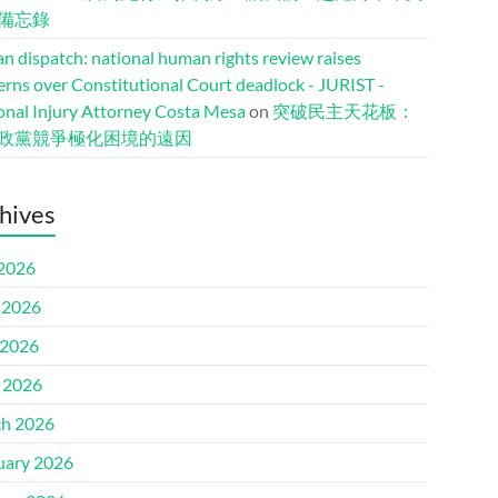
備忘錄
n dispatch: national human rights review raises
erns over Constitutional Court deadlock - JURIST -
onal Injury Attorney Costa Mesa
on
突破民主天花板：
政黨競爭極化困境的遠因
hives
 2026
 2026
2026
l 2026
h 2026
uary 2026