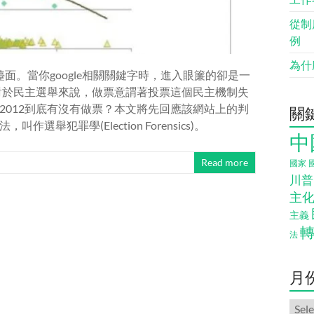
從制
例
為什
檯面。當你google相關關鍵字時，進入眼簾的卻是一
！對於民主選舉來說，做票意謂著投票這個民主機制失
2012到底有沒有做票？本文將先回應該網站上的判
關
犯罪學(Election Forensics)。
中
Read more
國家
川普
主
主義
法
月
月