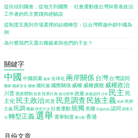
從街頭到國會，從地方到國際： 社會運動後台灣與香港政治
工作者的民主實踐與經驗談
從制度互惠到市場選擇的結構轉型：以台灣釋迦外銷中國為
例
為什麼我們又選出獨裁者與他們的子女？
關鍵字
中國
兩岸關係
台灣
台灣認同
中國因素
全球化
健保
威權政治
威權
威權擴散
國際關係
國民黨
國會
國家
國家安全
民主
民
川普
政黨
憲政體制
投票行為
投票
政治哲學
政黨認同
日本
民意調查
民族主義
民主政治
主化
民意
民粹
民粹
統獨
民調
認同
社會運動
美國
主義
獨裁
調查方
研究方法
言論自由
選舉
轉型正義
香港
選舉制度
法
重分配
月份文章