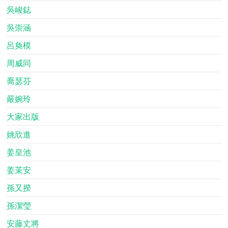
吳峻鋕
吳崇涵
呂奐模
周威同
喬瑟芬
嚴婉玲
大家出版
姚欣進
姜皇池
姜茉安
孫又揆
孫潔瑩
安藤丈將