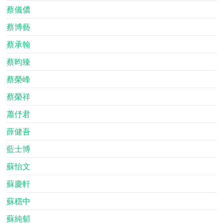
蔡儀儂
蔡博藝
蔡承翰
蔡昀臻
蔡榮峰
蔡榮祥
蕭伃君
薛健吾
藍士博
蘇怡文
蘇慶軒
蘇穩中
蘇純郁