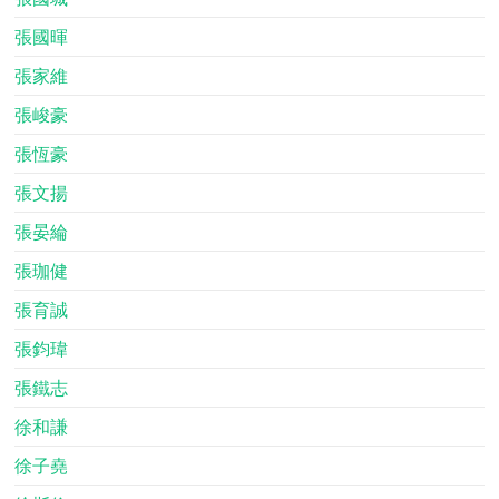
張國暉
張家維
張峻豪
張恆豪
張文揚
張晏綸
張珈健
張育誠
張鈞瑋
張鐵志
徐和謙
徐子堯