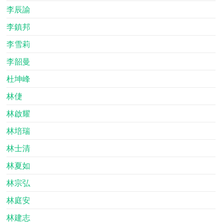
李辰諭
李鎮邦
李雪莉
李韶曼
杜坤峰
林倢
林啟耀
林培瑞
林士清
林夏如
林宗弘
林庭安
林建志