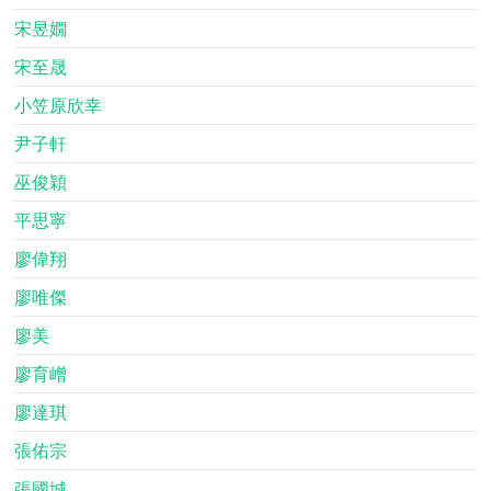
宋昱嫺
宋至晟
小笠原欣幸
尹子軒
巫俊穎
平思寧
廖偉翔
廖唯傑
廖美
廖育嶒
廖達琪
張佑宗
張國城