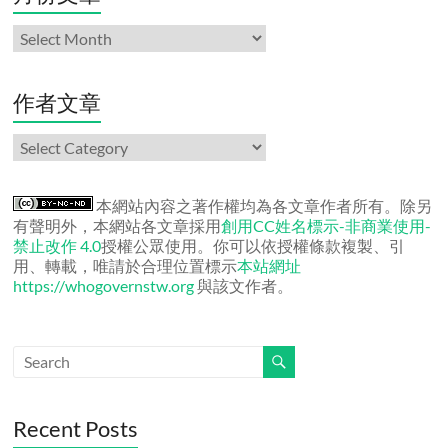
月
份
文
章
作者文章
作
者
文
章
本網站內容之著作權均為各文章作者所有。除另
有聲明外，本網站各文章採用
創用CC姓名標示-非商業使用-
禁止改作 4.0
授權公眾使用。你可以依授權條款複製、引
用、轉載，唯請於合理位置標示
本站網址
https://whogovernstw.org
與該文作者。
Recent Posts