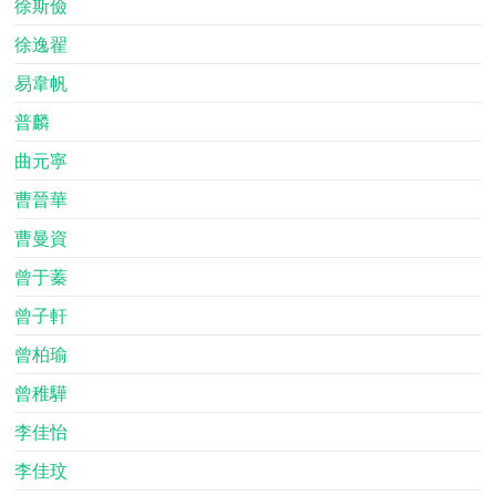
徐斯儉
徐逸翟
易韋帆
普麟
曲元寧
曹晉華
曹曼資
曾于蓁
曾子軒
曾柏瑜
曾稚驊
李佳怡
李佳玟