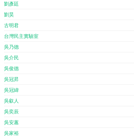
劉彥廷
劉昊
古明君
台灣民主實驗室
吳乃德
吳介民
吳俊德
吳冠昇
吳冠緯
吳叡人
吳奕辰
吳安蕙
吳家裕