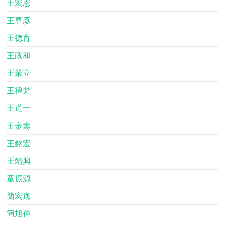
王宏恩
王尊彥
王德育
王政和
王業立
王禕梵
王道一
王金壽
王銘宏
王靖興
童振源
簡宏逸
簡旭伸