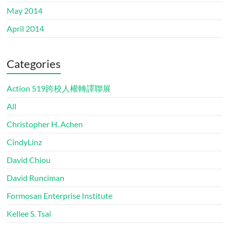
May 2014
April 2014
Categories
Action 519跨校人權轉譯聯展
All
Christopher H. Achen
CindyLinz
David Chiou
David Runciman
Formosan Enterprise Institute
Kellee S. Tsai