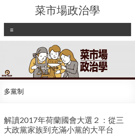
Skip
菜市場政治學
to
content
Menu
多黨制
解讀2017年荷蘭國會大選２：從三
大政黨家族到充滿小黨的大平台