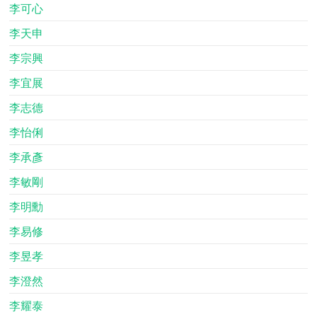
李可心
李天申
李宗興
李宜展
李志德
李怡俐
李承彥
李敏剛
李明勳
李易修
李昱孝
李澄然
李耀泰