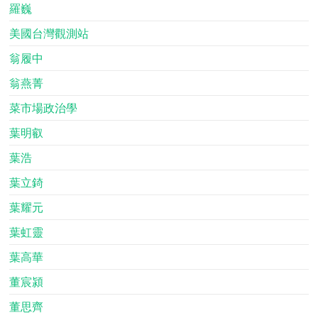
羅巍
美國台灣觀測站
翁履中
翁燕菁
菜市場政治學
葉明叡
葉浩
葉立錡
葉耀元
葉虹靈
葉高華
董宸潁
董思齊