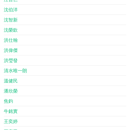
沈伯洋
沈智新
沈榮欽
洪仕翰
洪偉傑
洪瑩發
清水唯一朗
溫健民
潘欣榮
焦鈞
牛銘實
王奕婷