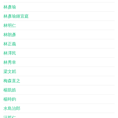
林彥瑜
林彥瑜鍾宜庭
林明仁
林朗彥
林正義
林澤民
林秀幸
梁文韜
梅森直之
楊凱皓
楊時鈞
水島治郎
汪哲仁