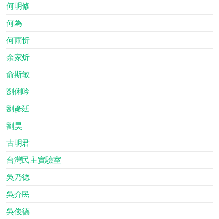
何明修
何為
何雨忻
余家炘
俞斯敏
劉俐吟
劉彥廷
劉昊
古明君
台灣民主實驗室
吳乃德
吳介民
吳俊德