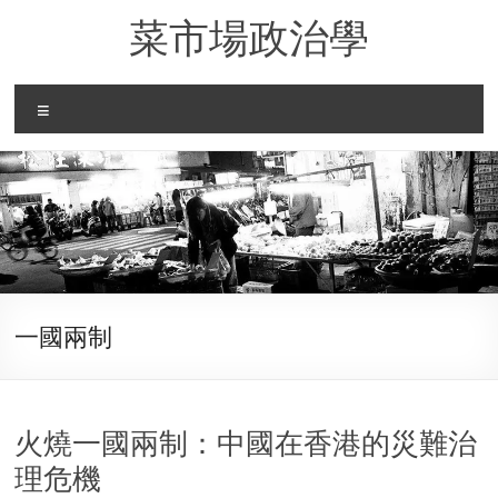
Skip
菜市場政治學
to
content
Menu
一國兩制
火燒一國兩制：中國在香港的災難治
理危機