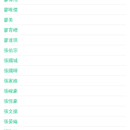
廖唯傑
廖美
廖育嶒
廖達琪
張佑宗
張國城
張國暉
張家維
張峻豪
張恆豪
張文揚
張晏綸