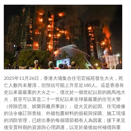
2025年11月26日，香港大埔集合住宅宏福苑發生大火，死
亡人數尚未釐清，但預估可能上升至近180人。這是香港有
史以來最嚴重的大火之一，僅次於一個世紀以前的跑馬地大
火，甚至可以算是二十一世紀以來全球最嚴重的住宅火警
（排除恐攻、娛樂與廠房事故）。從火災的起因、住宅維修
的法令修訂與查核、外牆包覆材料的規範與採購、施工現場
的消防管理，已經出事的每個環節都有人為因素；接下來災
後安置時期的資源與心理調適，以至於最後如何補償與重