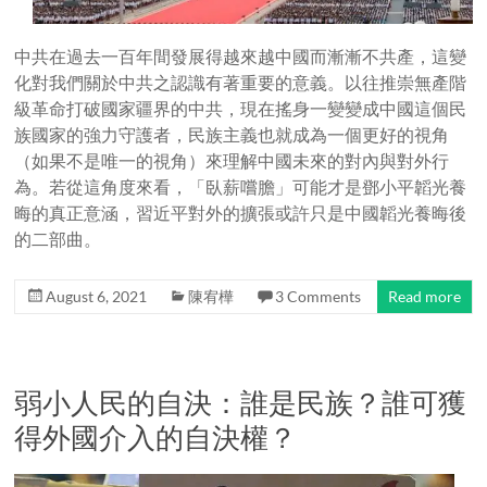
中共在過去一百年間發展得越來越中國而漸漸不共產，這變
化對我們關於中共之認識有著重要的意義。以往推崇無產階
級革命打破國家疆界的中共，現在搖身一變變成中國這個民
族國家的強力守護者，民族主義也就成為一個更好的視角
（如果不是唯一的視角）來理解中國未來的對內與對外行
為。若從這角度來看，「臥薪嚐膽」可能才是鄧小平韜光養
晦的真正意涵，習近平對外的擴張或許只是中國韜光養晦後
的二部曲。
August 6, 2021
陳宥樺
3 Comments
Read more
弱小人民的自決：誰是民族？誰可獲
得外國介入的自決權？