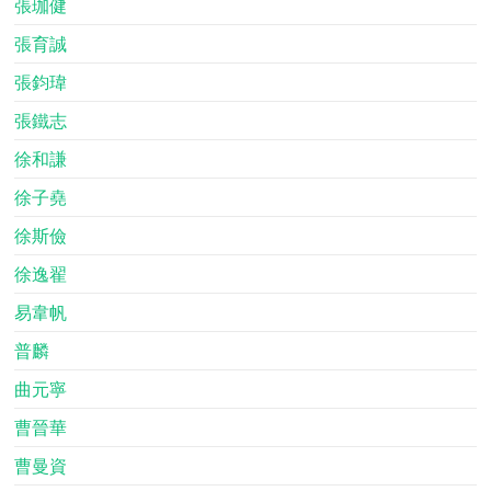
張珈健
張育誠
張鈞瑋
張鐵志
徐和謙
徐子堯
徐斯儉
徐逸翟
易韋帆
普麟
曲元寧
曹晉華
曹曼資