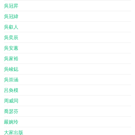
吳冠昇
吳冠緯
吳叡人
吳奕辰
吳安蕙
吳家裕
吳峻鋕
吳崇涵
呂奐模
周威同
喬瑟芬
嚴婉玲
大家出版