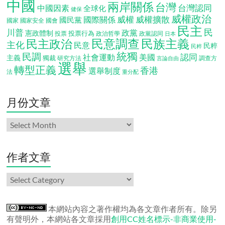
中國
兩岸關係
台灣
台灣認同
中國因素
全球化
健保
威權政治
威權
威權擴散
國際關係
國民黨
國會
國家
國家安全
民主
民
川普
政黨
憲政體制
投票行為
投票
政治哲學
政黨認同
日本
民意調查
民族主義
民主政治
主化
民意
民粹
民粹
統獨
民調
認同
社會運動
美國
主義
獨裁
調查方
研究方法
言論自由
選舉
轉型正義
香港
選舉制度
法
重分配
月份文章
月
份
文
章
作者文章
作
者
文
章
本網站內容之著作權均為各文章作者所有。除另
有聲明外，本網站各文章採用
創用CC姓名標示-非商業使用-