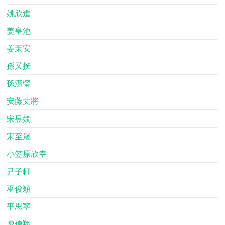
姚欣進
姜皇池
姜茉安
孫又揆
孫潔瑩
安藤丈將
宋昱嫺
宋至晟
小笠原欣幸
尹子軒
巫俊穎
平思寧
廖偉翔