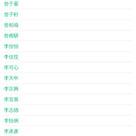
曾于蓁
曾子軒
曾柏瑜
曾稚驊
李佳怡
李佳玟
李可心
李天申
李宗興
李宜展
李志德
李怡俐
李承彥