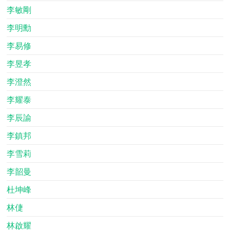
李敏剛
李明勳
李易修
李昱孝
李澄然
李耀泰
李辰諭
李鎮邦
李雪莉
李韶曼
杜坤峰
林倢
林啟耀