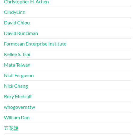
Christopher H. Achen
CindyLinz
David Chiou
David Runciman
Formosan Enterprise Institute
Kellee S. Tsai
Mata Taiwan
Niall Ferguson
Nick Chang
Rory Medcalf
whogovernstw
William Dan
五花鹽