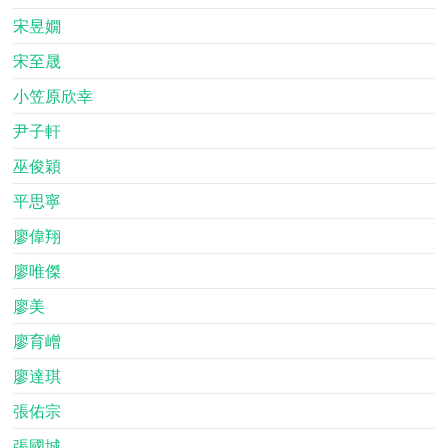
宋昱嫺
宋至晟
小笠原欣幸
尹子軒
巫俊穎
平思寧
廖偉翔
廖唯傑
廖美
廖育嶒
廖達琪
張佑宗
張國城