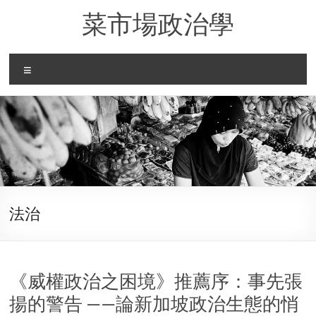
Skip
菜市場政治學
to
content
Menu
法治
《威權政治之困境》推薦序：事先張
揚的警告 ——論新加坡政治生態的悄