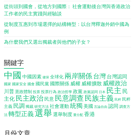
從街頭到國會，從地方到國際： 社會運動後台灣與香港政治
工作者的民主實踐與經驗談
從制度互惠到市場選擇的結構轉型：以台灣釋迦外銷中國為
例
為什麼我們又選出獨裁者與他們的子女？
關鍵字
中國
兩岸關係
台灣
台灣認同
中國因素
全球化
健保
威權政治
威權
威權擴散
國際關係
國民黨
國會
國家
國家安全
民主
民
川普
政黨
憲政體制
投票行為
投票
政治哲學
政黨認同
日本
民意調查
民族主義
民主政治
主化
民意
民粹
民粹
統獨
民調
認同
社會運動
美國
主義
獨裁
調查方
研究方法
言論自由
選舉
轉型正義
香港
選舉制度
法
重分配
月份文章