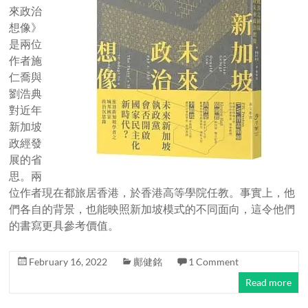
來政治
想像》
是兩位
作者施
仁喬與
劉浩典
對近年
新加坡
政經發
展的省
思。兩
位作者現在都旅居香港，於香港高等學院任教。事實上，他
們各自的背景，也能映照新加坡模式的不同面向，這令他們
的書寫更具參考價值。
February 16, 2022
鄺健銘
1 Comment
Read more