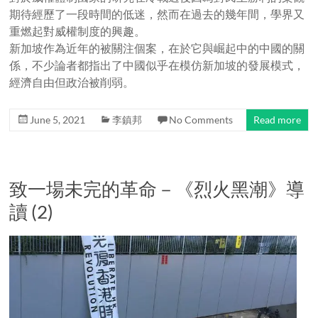
期待經歷了一段時間的低迷，然而在過去的幾年間，學界又
重燃起對威權制度的興趣。
新加坡作為近年的被關注個案，在於它與崛起中的中國的關
係，不少論者都指出了中國似乎在模仿新加坡的發展模式，
經濟自由但政治被削弱。
June 5, 2021
李鎮邦
No Comments
Read more
致一場未完的革命－《烈火黑潮》導
讀 (2)