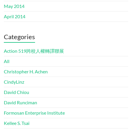
May 2014
April 2014
Categories
Action 519跨校人權轉譯聯展
All
Christopher H. Achen
CindyLinz
David Chiou
David Runciman
Formosan Enterprise Institute
Kellee S. Tsai