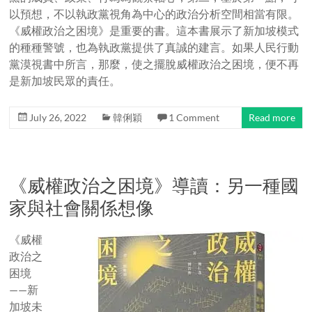
以預想，不以執政黨視角為中心的政治分析空間相當有限。
《威權政治之困境》是重要的書。這本書展示了新加坡模式
的種種警號，也為執政黨提供了真誠的建言。如果人民行動
黨漠視書中所言，那麼，使之擺脫威權政治之困境，便不再
是新加坡民眾的責任。
July 26, 2022
韓俐穎
1 Comment
Read more
《威權政治之困境》導讀：另一種國
家與社會關係想像
《威權
政治之
困境
——新
加坡未