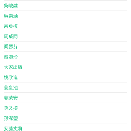
吳峻鋕
吳崇涵
呂奐模
周威同
喬瑟芬
嚴婉玲
大家出版
姚欣進
姜皇池
姜茉安
孫又揆
孫潔瑩
安藤丈將