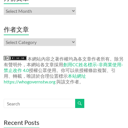
月
份
文
章
作者文章
作
者
文
章
本網站內容之著作權均為各文章作者所有。除另
有聲明外，本網站各文章採用
創用CC姓名標示-非商業使用-
禁止改作 4.0
授權公眾使用。你可以依授權條款複製、引
用、轉載，唯請於合理位置標示
本站網址
https://whogovernstw.org
與該文作者。
Recent Posts