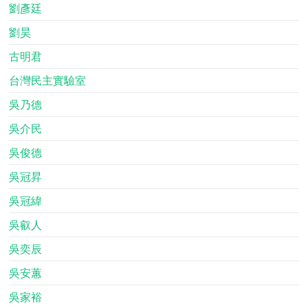
劉彥廷
劉昊
古明君
台灣民主實驗室
吳乃德
吳介民
吳俊德
吳冠昇
吳冠緯
吳叡人
吳奕辰
吳安蕙
吳家裕