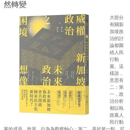
然轉變
大部分
有關新
加坡政
治的討
論都圍
繞人民
行動
黨。這
樣說，
意思有
二：第
一，政
治分析
都以執
政黨人
民行動
黨的成員、政策、行為為觀察軸心；第二，基於第一點，可