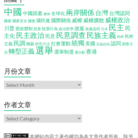
中國
兩岸關係
台灣
台灣認同
中國因素
全球化
健保
威權政治
威權
威權擴散
國際關係
國民黨
國會
國家
國家安全
民主
民
川普
政黨
憲政體制
投票行為
投票
政治哲學
政黨認同
日本
民意調查
民族主義
民主政治
主化
民意
民粹
民粹
統獨
民調
認同
社會運動
美國
主義
獨裁
調查方
研究方法
言論自由
選舉
轉型正義
香港
選舉制度
法
重分配
月份文章
月
份
文
章
作者文章
作
者
文
章
本網站內容之著作權均為各文章作者所有。除另