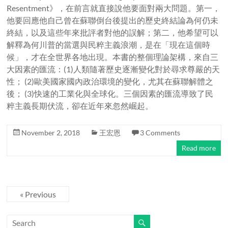
Resentment》，在前言就直接說他要面對兩大問題。第一，
他要回應他自己曾在蘇聯倒台後提出的歷史終結論為何仍未
終結，以及這些年來批評者對他的誤解；第二，他希望可以
解釋為何川普的當選與民粹主義浪潮，是在「現在這個時
候」，才在全世界各地出現。本書的整個理論架構，來自三
大因素的匯流：(1)人類隨著歷史逐漸變化對於尋求尊嚴的天
性； (2)歐美國家國內政治環境的變化，尤其在蘇聯解體之
後； (3)快速的工業化與全球化。三個因素的匯流導致了民
粹主義長期伏流，卻在近年來忽然崛起。
November 2, 2018
王宏恩
3 Comments
Read more
« Previous