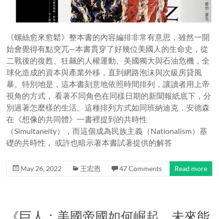
《螺絲愈來愈鬆》整本書的內容編排非常有意思，雖然一開
始會覺得有點突兀—本書貫穿了好幾位美國人的生命史，從
二戰後的復甦、狂飆的人權運動、美國獨大與石油危機，全
球化造成的資本與產業外移，直到網路泡沫與次級房貸風
暴。特別地是，這本書刻意地依照時間排列，讓讀者用上帝
視角的方式， 看著不同角色在同樣日期的新聞報紙底下，分
別過著怎麼樣的生活。這種排列方式如同班納迪克．安德森
在《想像的共同體》一書裡提到的共時性
（Simultaneity），而這個成為民族主義（Nationalism）基
礎的共時性， 或許也暗示著本書試著提供的解答
May 26, 2022
王宏恩
47 Comments
Read more
《巨人：美國帝國如何崛起，未來能