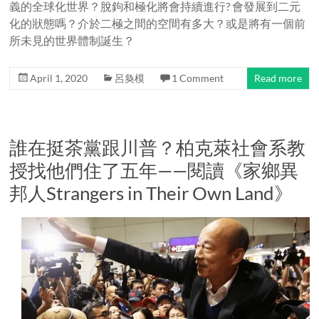
義的全球化世界？脫鉤和極化將會持續進行? 會發展到二元
化的狀態嗎？介於二極之間的空間有多大？或是將有一個前
所未見的世界體制誕生？
April 1, 2020
呂奐模
1 Comment
Read more
誰在挺茶黨跟川普？柏克萊社會系教
授找他們住了五年——閱讀《家鄉異
邦人Strangers in Their Own Land》