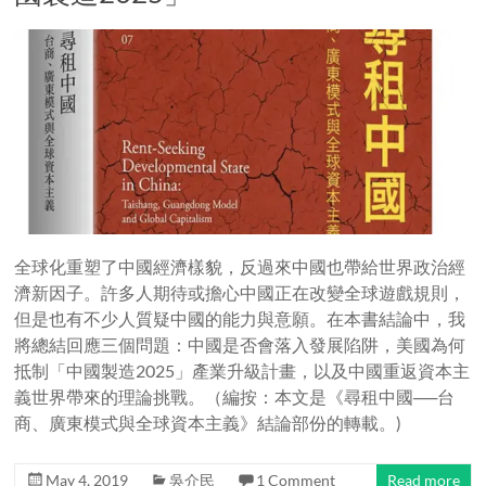
全球化重塑了中國經濟樣貌，反過來中國也帶給世界政治經
濟新因子。許多人期待或擔心中國正在改變全球遊戲規則，
但是也有不少人質疑中國的能力與意願。在本書結論中，我
將總結回應三個問題：中國是否會落入發展陷阱，美國為何
抵制「中國製造2025」產業升級計畫，以及中國重返資本主
義世界帶來的理論挑戰。（編按：本文是《尋租中國──台
商、廣東模式與全球資本主義》結論部份的轉載。)
May 4, 2019
吳介民
1 Comment
Read more