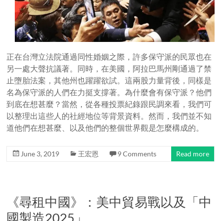
正在台灣立法院通過同性婚姻之際，許多保守派的民眾也在
另一處大聲抗議著。同時，在美國，阿拉巴馬州剛通過了禁
止墮胎法案，其他州也躍躍欲試。這兩股力量背後，同樣是
名為保守派的人們在力挺支撐著。為什麼會有保守派？他們
到底在想甚麼？當然，從各種投票紀錄跟民調來看，我們可
以整理出這些人的社經地位等背景資料。然而，我們並不知
道他們在想甚麼、以及他們的整個世界觀是怎麼構成的。
June 3, 2019
王宏恩
9 Comments
Read more
《尋租中國》：美中貿易戰以及「中
國製造2025」