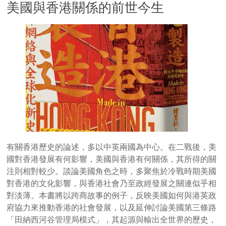
美國與香港關係的前世今生
有關香港歷史的論述，多以中英兩國為中心。在二戰後，美
國對香港發展有何影響，美國與香港有何關係，其所得的關
注則相對較少。談論美國角色之時，多聚焦於冷戰時期美國
對香港的文化影響，與香港社會乃至政經發展之關連似乎相
對淡薄。本書將以跨商故事的例子，反映美國如何與港英政
府協力來推動香港的社會發展，以及延伸討論美國第三條路
「田納西河谷管理局模式」，其起源與輸出全世界的歷史，