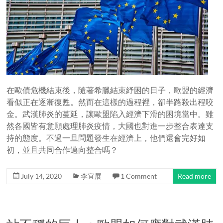
在歐債危機結束後，隨著希臘結束紓困的日子，歐盟的經濟
看似正在逐漸復甦。然而在這樣的過程裡，卻半路殺出程咬
金。武漢肺炎的蔓延，讓歐盟陷入經濟下滑的困境當中。雖
然各國皆有意願處理肺炎疫情，大國也對進一步整合表達支
持的態度。不過一旦問題發生在經濟上，他們還會完好如
初，並且共同合作邁向整合嗎？
July 14, 2020
李宜展
1 Comment
Read more