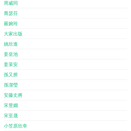
周威同
喬瑟芬
嚴婉玲
大家出版
姚欣進
姜皇池
姜茉安
孫又揆
孫潔瑩
安藤丈將
宋昱嫺
宋至晟
小笠原欣幸