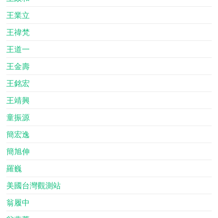
王業立
王禕梵
王道一
王金壽
王銘宏
王靖興
童振源
簡宏逸
簡旭伸
羅巍
美國台灣觀測站
翁履中