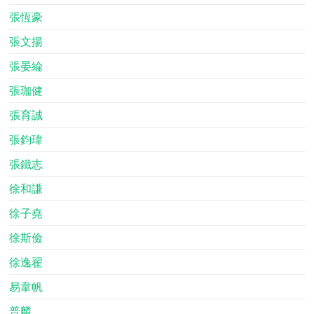
張恆豪
張文揚
張晏綸
張珈健
張育誠
張鈞瑋
張鐵志
徐和謙
徐子堯
徐斯儉
徐逸翟
易韋帆
普麟