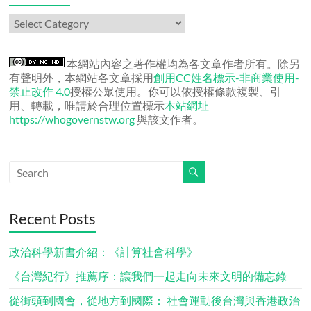
作
者
文
章
本網站內容之著作權均為各文章作者所有。除另
有聲明外，本網站各文章採用
創用CC姓名標示-非商業使用-
禁止改作 4.0
授權公眾使用。你可以依授權條款複製、引
用、轉載，唯請於合理位置標示
本站網址
https://whogovernstw.org
與該文作者。
Recent Posts
政治科學新書介紹：《計算社會科學》
《台灣紀行》推薦序：讓我們一起走向未來文明的備忘錄
從街頭到國會，從地方到國際： 社會運動後台灣與香港政治