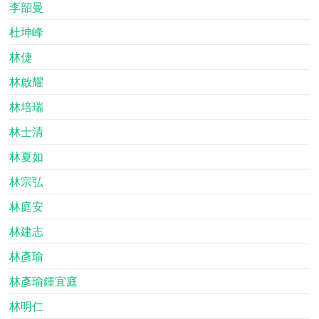
李韶曼
杜坤峰
林倢
林啟耀
林培瑞
林士清
林夏如
林宗弘
林庭安
林建志
林彥瑜
林彥瑜鍾宜庭
林明仁