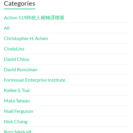
Categories
Action 519跨校人權轉譯聯展
All
Christopher H. Achen
CindyLinz
David Chiou
David Runciman
Formosan Enterprise Institute
Kellee S. Tsai
Mata Taiwan
Niall Ferguson
Nick Chang
Rory Medcalf