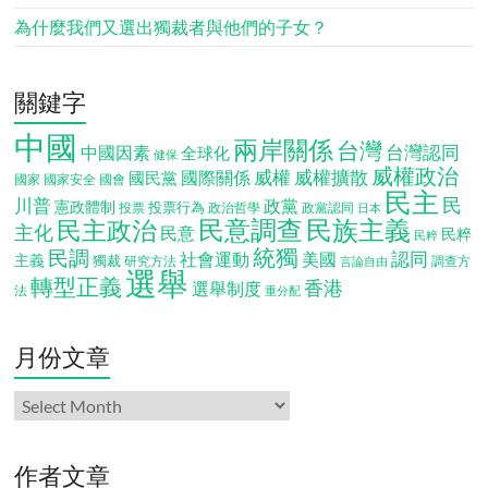
為什麼我們又選出獨裁者與他們的子女？
關鍵字
中國
兩岸關係
台灣
台灣認同
中國因素
全球化
健保
威權政治
威權
威權擴散
國際關係
國民黨
國會
國家
國家安全
民主
民
川普
政黨
憲政體制
投票行為
投票
政治哲學
政黨認同
日本
民意調查
民族主義
民主政治
主化
民意
民粹
民粹
統獨
民調
認同
社會運動
美國
主義
獨裁
調查方
研究方法
言論自由
選舉
轉型正義
香港
選舉制度
法
重分配
月份文章
月
份
文
章
作者文章