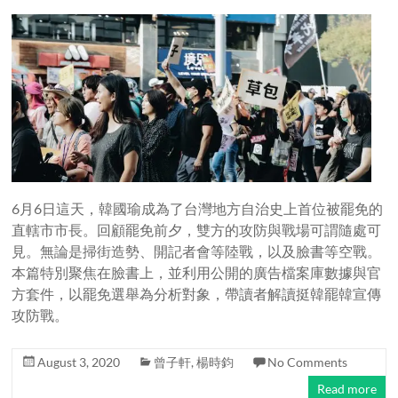
6月6日這天，韓國瑜成為了台灣地方自治史上首位被罷免的
直轄市市長。回顧罷免前夕，雙方的攻防與戰場可謂隨處可
見。無論是掃街造勢、開記者會等陸戰，以及臉書等空戰。
本篇特別聚焦在臉書上，並利用公開的廣告檔案庫數據與官
方套件，以罷免選舉為分析對象，帶讀者解讀挺韓罷韓宣傳
攻防戰。
August 3, 2020
曾子軒
,
楊時鈞
No Comments
Read more