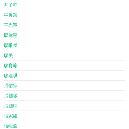
尹子軒
巫俊穎
平思寧
廖偉翔
廖唯傑
廖美
廖育嶒
廖達琪
張佑宗
張國城
張國暉
張家維
張峻豪