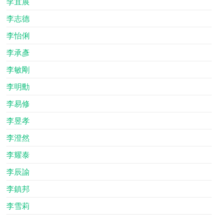
李宜展
李志德
李怡俐
李承彥
李敏剛
李明勳
李易修
李昱孝
李澄然
李耀泰
李辰諭
李鎮邦
李雪莉