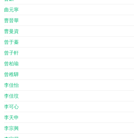
曲元寧
曹晉華
曹曼資
曾于蓁
曾子軒
曾柏瑜
曾稚驊
李佳怡
李佳玟
李可心
李天申
李宗興