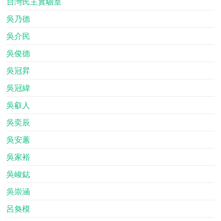
台灣民主實驗室
吳乃德
吳介民
吳俊德
吳冠昇
吳冠緯
吳叡人
吳奕辰
吳安蕙
吳家裕
吳峻鋕
吳崇涵
呂奐模