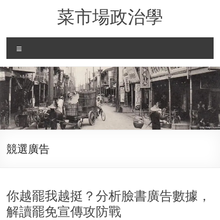
Skip
菜市場政治學
to
content
Menu
競選廣告
你越罷我越挺？分析臉書廣告數據，
解讀罷免宣傳攻防戰