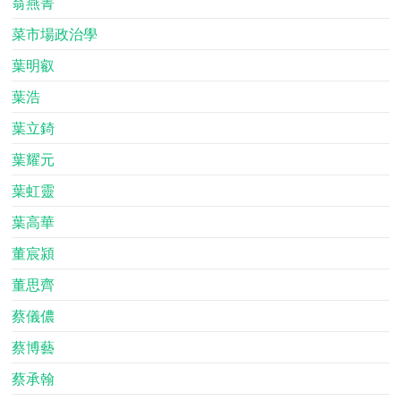
翁燕菁
菜市場政治學
葉明叡
葉浩
葉立錡
葉耀元
葉虹靈
葉高華
董宸潁
董思齊
蔡儀儂
蔡博藝
蔡承翰