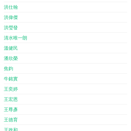
洪仕翰
洪偉傑
洪瑩發
清水唯一朗
溫健民
潘欣榮
焦鈞
牛銘實
王奕婷
王宏恩
王尊彥
王德育
王政和