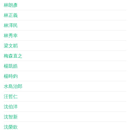
林朗彥
林正義
林澤民
林秀幸
梁文韜
梅森直之
楊凱皓
楊時鈞
水島治郎
汪哲仁
沈伯洋
沈智新
沈榮欽