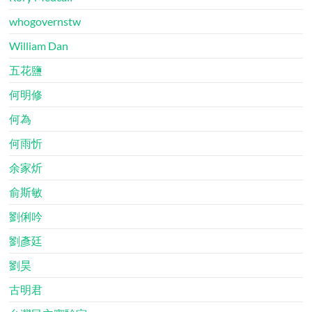
whogovernstw
William Dan
五花鹽
何明修
何為
何雨忻
余家炘
俞斯敏
劉俐吟
劉彥廷
劉昊
古明君