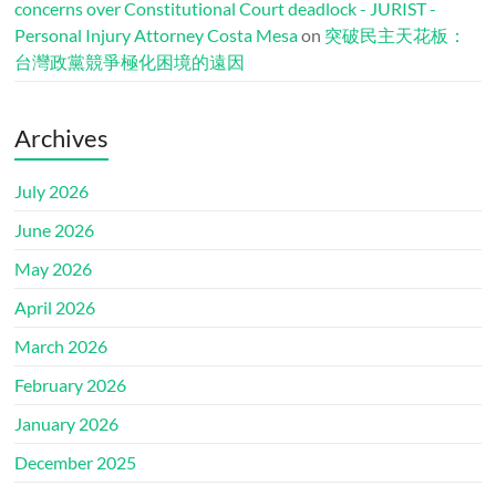
concerns over Constitutional Court deadlock - JURIST -
Personal Injury Attorney Costa Mesa
on
突破民主天花板：
台灣政黨競爭極化困境的遠因
Archives
July 2026
June 2026
May 2026
April 2026
March 2026
February 2026
January 2026
December 2025