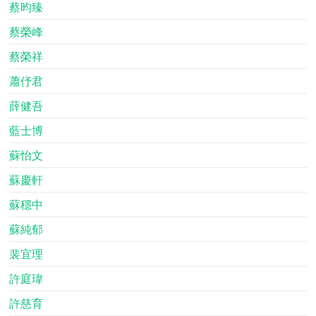
蔡昀臻
蔡榮峰
蔡榮祥
蕭伃君
薛健吾
藍士博
蘇怡文
蘇慶軒
蘇穩中
蘇純郁
裴宜理
許庭瑋
許慈育