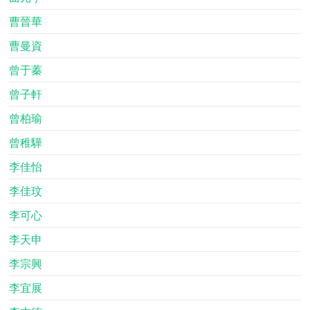
曹晉華
曹曼資
曾于蓁
曾子軒
曾柏瑜
曾稚驊
李佳怡
李佳玟
李可心
李天申
李宗興
李宜展