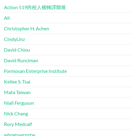
Action 519跨校人權轉譯聯展
All
Christopher H. Achen
CindyLinz
David Chiou
David Runciman
Formosan Enterprise Institute
Kellee S. Tsai
Mata Taiwan
Niall Ferguson
Nick Chang
Rory Medcalf
whogovernstw