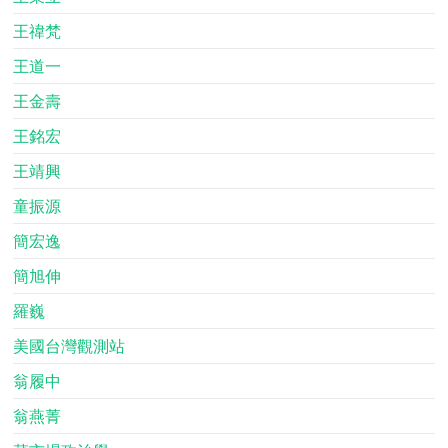
王禕梵
王道一
王金壽
王銘宏
王靖興
童振源
簡宏逸
簡旭伸
羅巍
美國台灣觀測站
翁履中
翁燕菁