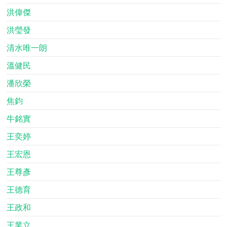
洪偉傑
洪瑩發
清水唯一朗
溫健民
潘欣榮
焦鈞
牛銘實
王奕婷
王宏恩
王尊彥
王德育
王政和
王業立