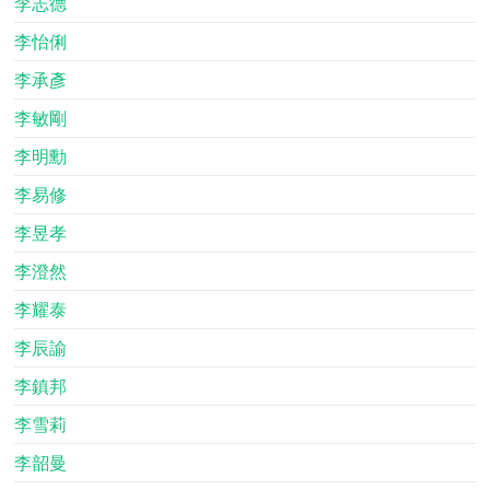
李志德
李怡俐
李承彥
李敏剛
李明勳
李易修
李昱孝
李澄然
李耀泰
李辰諭
李鎮邦
李雪莉
李韶曼