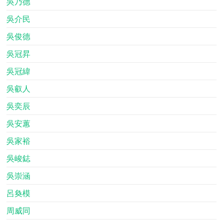
吳乃德
吳介民
吳俊德
吳冠昇
吳冠緯
吳叡人
吳奕辰
吳安蕙
吳家裕
吳峻鋕
吳崇涵
呂奐模
周威同