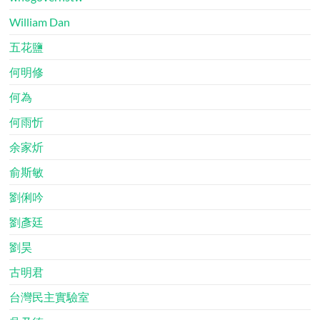
William Dan
五花鹽
何明修
何為
何雨忻
余家炘
俞斯敏
劉俐吟
劉彥廷
劉昊
古明君
台灣民主實驗室