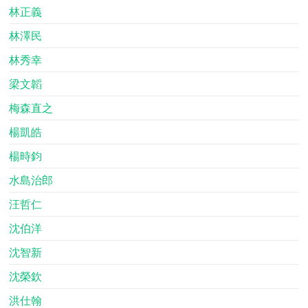
林正義
林澤民
林秀幸
梁文韜
梅森直之
楊凱皓
楊時鈞
水島治郎
汪哲仁
沈伯洋
沈智新
沈榮欽
洪仕翰