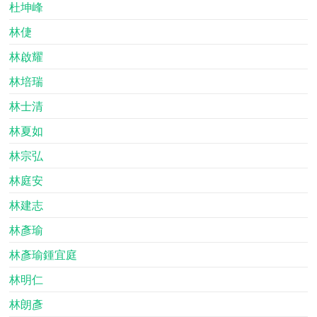
杜坤峰
林倢
林啟耀
林培瑞
林士清
林夏如
林宗弘
林庭安
林建志
林彥瑜
林彥瑜鍾宜庭
林明仁
林朗彥