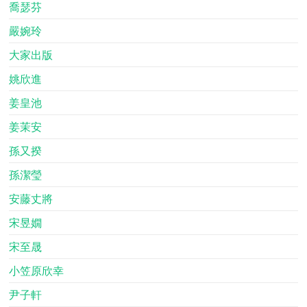
喬瑟芬
嚴婉玲
大家出版
姚欣進
姜皇池
姜茉安
孫又揆
孫潔瑩
安藤丈將
宋昱嫺
宋至晟
小笠原欣幸
尹子軒