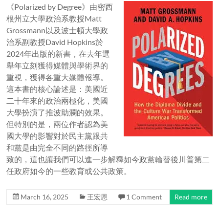
《Polarized by Degree》由密西
根州立大學政治系教授Matt
Grossmann以及波士頓大學政
治系副教授David Hopkins於
2024年出版的新書，在去年選
舉年立刻獲得媒體與學術界的
重視，獲得各重大媒體報導。
這本書的核心論述是：美國近
二十年來的政治兩極化，美國
大學扮演了推波助瀾的效果。
但特別的是，兩位作者認為美
國大學的影響對於民主黨跟共
和黨是由完全不同的路徑所導
致的，這也讓我們可以進一步解釋如今政黨輪替後川普第二
任政府如今的一些教育或公共政策。
March 16, 2025
王宏恩
1 Comment
Read more