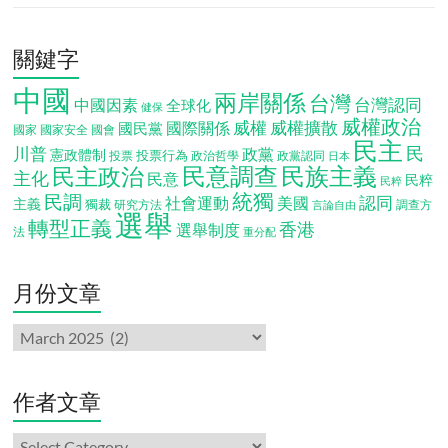
關鍵字
中國
兩岸關係
台灣
台灣認同
中國因素
全球化
健保
威權政治
威權
威權擴散
國際關係
國民黨
國會
國家
國家安全
民主
民
川普
政黨
憲政體制
投票行為
投票
政治哲學
政黨認同
日本
民意調查
民族主義
民主政治
主化
民意
民粹
民粹
統獨
民調
認同
社會運動
美國
主義
獨裁
調查方
研究方法
言論自由
選舉
轉型正義
香港
選舉制度
法
重分配
月份文章
月
份
文
章
作者文章
作