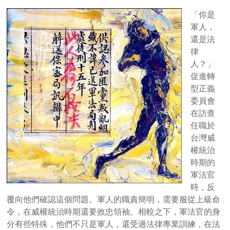
「你是
軍人，
還是法
律
人？」
促進轉
型正義
委員會
在訪查
任職於
台灣威
權統治
時期的
軍法官
時，反
覆向他們確認這個問題。軍人的職責簡明，需要服從上級命
令，在威權統治時期還要效忠領袖。相較之下，軍法官的身
分有些特殊，他們不只是軍人，還受過法律專業訓練，在法