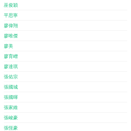
巫俊穎
平思寧
廖偉翔
廖唯傑
廖美
廖育嶒
廖達琪
張佑宗
張國城
張國暉
張家維
張峻豪
張恆豪