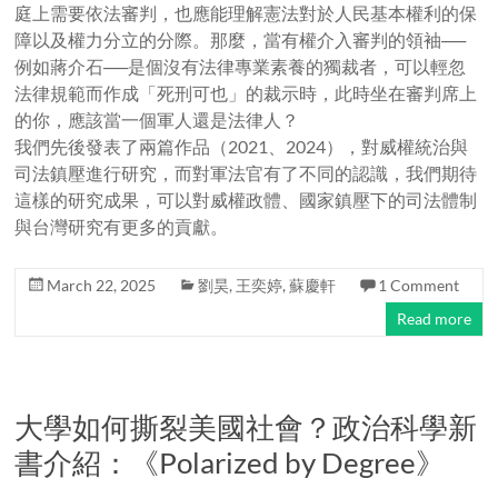
庭上需要依法審判，也應能理解憲法對於人民基本權利的保
障以及權力分立的分際。那麼，當有權介入審判的領袖──
例如蔣介石──是個沒有法律專業素養的獨裁者，可以輕忽
法律規範而作成「死刑可也」的裁示時，此時坐在審判席上
的你，應該當一個軍人還是法律人？
我們先後發表了兩篇作品（2021、2024），對威權統治與
司法鎮壓進行研究，而對軍法官有了不同的認識，我們期待
這樣的研究成果，可以對威權政體、國家鎮壓下的司法體制
與台灣研究有更多的貢獻。
March 22, 2025
劉昊
,
王奕婷
,
蘇慶軒
1 Comment
Read more
大學如何撕裂美國社會？政治科學新
書介紹：《Polarized by Degree》