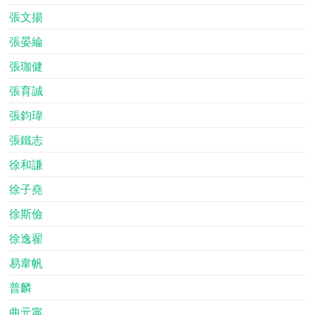
張文揚
張晏綸
張珈健
張育誠
張鈞瑋
張鐵志
徐和謙
徐子堯
徐斯儉
徐逸翟
易韋帆
普麟
曲元寧