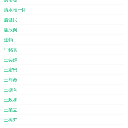
清水唯一朗
溫健民
潘欣榮
焦鈞
牛銘實
王奕婷
王宏恩
王尊彥
王德育
王政和
王業立
王禕梵