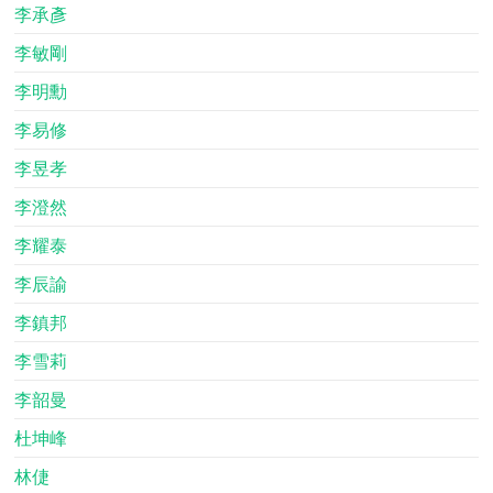
李承彥
李敏剛
李明勳
李易修
李昱孝
李澄然
李耀泰
李辰諭
李鎮邦
李雪莉
李韶曼
杜坤峰
林倢