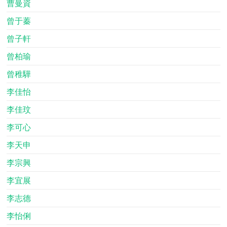
曹曼資
曾于蓁
曾子軒
曾柏瑜
曾稚驊
李佳怡
李佳玟
李可心
李天申
李宗興
李宜展
李志德
李怡俐