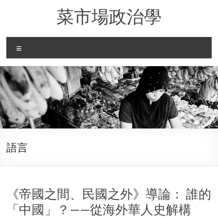
Skip
菜市場政治學
to
content
Menu
語言
《帝國之間、民國之外》導論： 誰的
「中國」？——從海外華人史解構