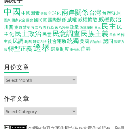
中國
兩岸關係
台灣
台灣認同
中國因素
全球化
健保
威權政治
威權
威權擴散
國際關係
國民黨
國會
國家
國家安全
民主
民
川普
政黨
憲政體制
投票行為
投票
政治哲學
政黨認同
日本
民意調查
民族主義
民主政治
主化
民意
民粹
民粹
統獨
民調
認同
社會運動
美國
主義
獨裁
調查方
研究方法
言論自由
選舉
轉型正義
香港
選舉制度
法
重分配
月份文章
月
份
文
章
作者文章
作
者
文
章
本網站內容之著作權均為各文章作者所有。除另