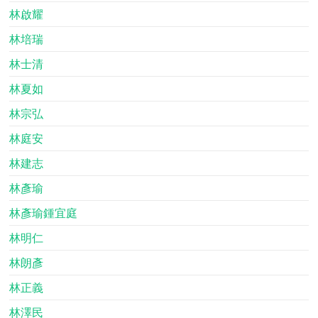
林啟耀
林培瑞
林士清
林夏如
林宗弘
林庭安
林建志
林彥瑜
林彥瑜鍾宜庭
林明仁
林朗彥
林正義
林澤民