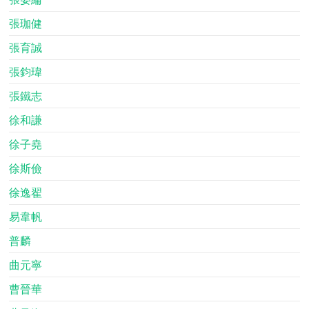
張珈健
張育誠
張鈞瑋
張鐵志
徐和謙
徐子堯
徐斯儉
徐逸翟
易韋帆
普麟
曲元寧
曹晉華