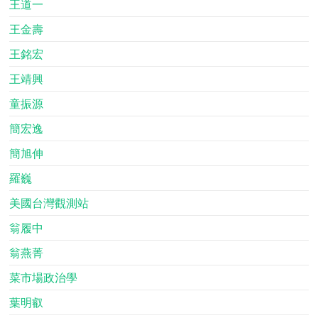
王道一
王金壽
王銘宏
王靖興
童振源
簡宏逸
簡旭伸
羅巍
美國台灣觀測站
翁履中
翁燕菁
菜市場政治學
葉明叡