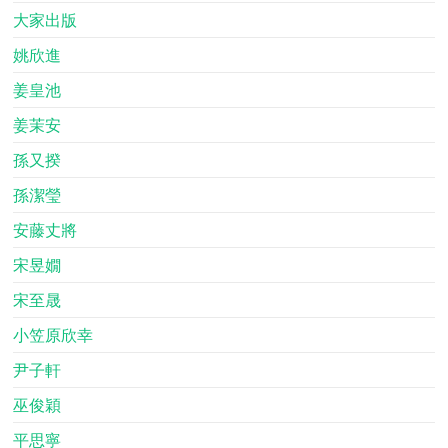
大家出版
姚欣進
姜皇池
姜茉安
孫又揆
孫潔瑩
安藤丈將
宋昱嫺
宋至晟
小笠原欣幸
尹子軒
巫俊穎
平思寧