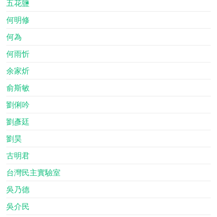
五花鹽
何明修
何為
何雨忻
余家炘
俞斯敏
劉俐吟
劉彥廷
劉昊
古明君
台灣民主實驗室
吳乃德
吳介民