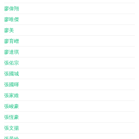
廖偉翔
廖唯傑
廖美
廖育嶒
廖達琪
張佑宗
張國城
張國暉
張家維
張峻豪
張恆豪
張文揚
張晏綸