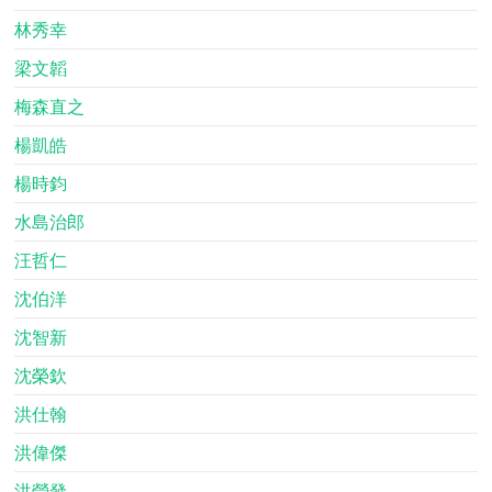
林秀幸
梁文韜
梅森直之
楊凱皓
楊時鈞
水島治郎
汪哲仁
沈伯洋
沈智新
沈榮欽
洪仕翰
洪偉傑
洪瑩發