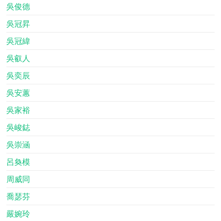
吳俊德
吳冠昇
吳冠緯
吳叡人
吳奕辰
吳安蕙
吳家裕
吳峻鋕
吳崇涵
呂奐模
周威同
喬瑟芬
嚴婉玲