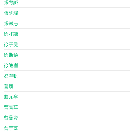
張育誠
張鈞瑋
張鐵志
徐和謙
徐子堯
徐斯儉
徐逸翟
易韋帆
普麟
曲元寧
曹晉華
曹曼資
曾于蓁