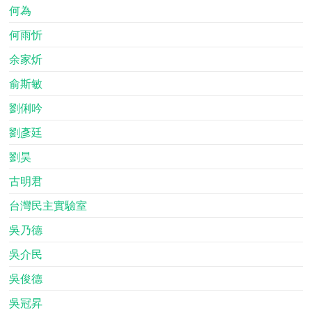
何為
何雨忻
余家炘
俞斯敏
劉俐吟
劉彥廷
劉昊
古明君
台灣民主實驗室
吳乃德
吳介民
吳俊德
吳冠昇