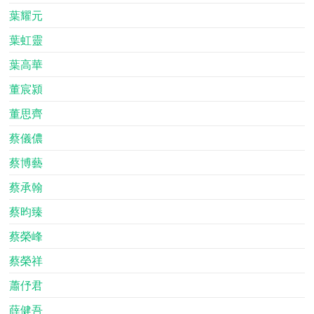
葉耀元
葉虹靈
葉高華
董宸潁
董思齊
蔡儀儂
蔡博藝
蔡承翰
蔡昀臻
蔡榮峰
蔡榮祥
蕭伃君
薛健吾