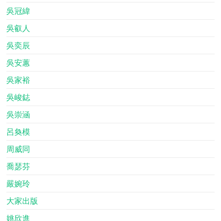
吳冠緯
吳叡人
吳奕辰
吳安蕙
吳家裕
吳峻鋕
吳崇涵
呂奐模
周威同
喬瑟芬
嚴婉玲
大家出版
姚欣進