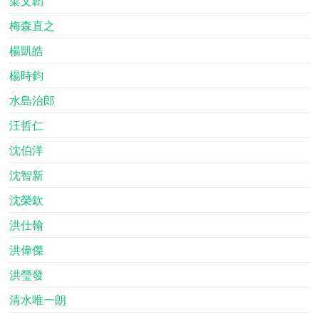
梁文韜
梅森直之
楊凱皓
楊時鈞
水島治郎
汪哲仁
沈伯洋
沈智新
沈榮欽
洪仕翰
洪偉傑
洪瑩發
清水唯一朗