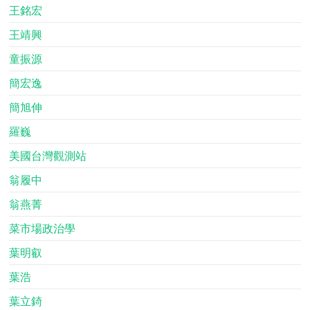
王銘宏
王靖興
童振源
簡宏逸
簡旭伸
羅巍
美國台灣觀測站
翁履中
翁燕菁
菜市場政治學
葉明叡
葉浩
葉立錡