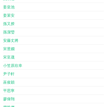
姜皇池
姜茉安
孫又揆
孫潔瑩
安藤丈將
宋昱嫺
宋至晟
小笠原欣幸
尹子軒
巫俊穎
平思寧
廖偉翔