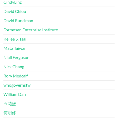
CindyLinz
David Chiou
David Runciman
Formosan Enterprise Institute
Kellee S. Tsai
Mata Taiwan
Niall Ferguson
Nick Chang
Rory Medcalf
whogovernstw
William Dan
五花鹽
何明修