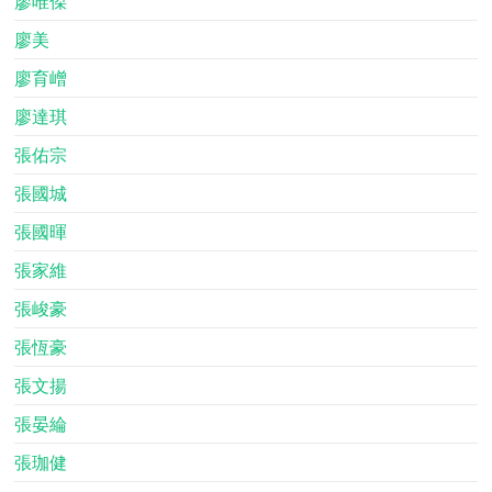
廖唯傑
廖美
廖育嶒
廖達琪
張佑宗
張國城
張國暉
張家維
張峻豪
張恆豪
張文揚
張晏綸
張珈健