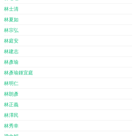
林士清
林夏如
林宗弘
林庭安
林建志
林彥瑜
林彥瑜鍾宜庭
林明仁
林朗彥
林正義
林澤民
林秀幸