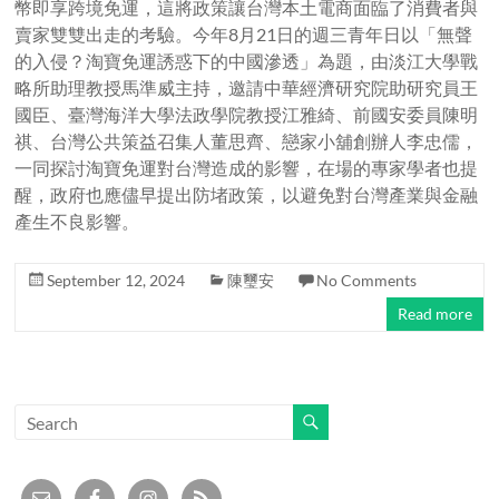
幣即享跨境免運，這將政策讓台灣本土電商面臨了消費者與
賣家雙雙出走的考驗。今年8月21日的週三青年日以「無聲
的入侵？淘寶免運誘惑下的中國滲透」為題，由淡江大學戰
略所助理教授馬準威主持，邀請中華經濟研究院助研究員王
國臣、臺灣海洋大學法政學院教授江雅綺、前國安委員陳明
祺、台灣公共策益召集人董思齊、戀家小舖創辦人李忠儒，
一同探討淘寶免運對台灣造成的影響，在場的專家學者也提
醒，政府也應儘早提出防堵政策，以避免對台灣產業與金融
產生不良影響。
September 12, 2024
陳璽安
No Comments
Read more