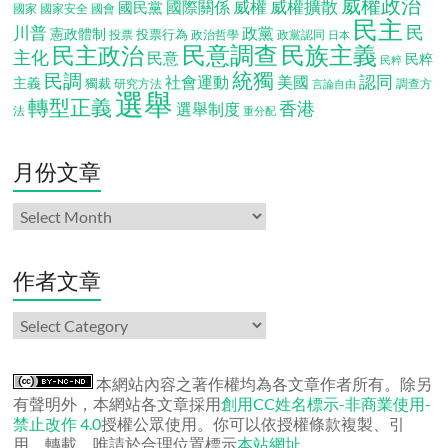
威權政治
威權
威權擴散
國際關係
國民黨
國會
國家
國家安全
民主
民
川普
政黨
憲政體制
投票行為
投票
政治哲學
政黨認同
日本
民意調查
民族主義
民主政治
主化
民意
民粹
民粹
統獨
民調
認同
社會運動
美國
主義
獨裁
調查方
研究方法
言論自由
選舉
轉型正義
香港
選舉制度
法
重分配
月份文章
月
份
文
章
作者文章
作
者
文
章
本網站內容之著作權均為各文章作者所有。除另
有聲明外，本網站各文章採用
創用CC姓名標示-非商業使用-
禁止改作 4.0
授權公眾使用。你可以依授權條款複製、引
用、轉載，唯請於合理位置標示
本站網址