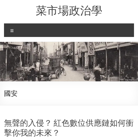
Skip
菜市場政治學
to
content
Menu
國安
無聲的入侵？ 紅色數位供應鏈如何衝
擊你我的未來？