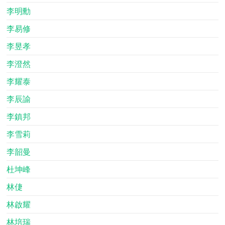
李明勳
李易修
李昱孝
李澄然
李耀泰
李辰諭
李鎮邦
李雪莉
李韶曼
杜坤峰
林倢
林啟耀
林培瑞