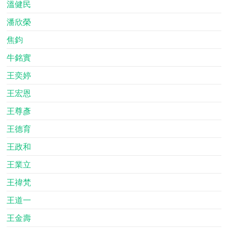
溫健民
潘欣榮
焦鈞
牛銘實
王奕婷
王宏恩
王尊彥
王德育
王政和
王業立
王禕梵
王道一
王金壽