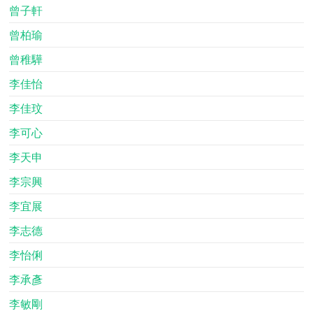
曾子軒
曾柏瑜
曾稚驊
李佳怡
李佳玟
李可心
李天申
李宗興
李宜展
李志德
李怡俐
李承彥
李敏剛