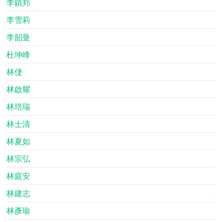
李鎮邦
李雪莉
李韶曼
杜坤峰
林倢
林啟耀
林培瑞
林士清
林夏如
林宗弘
林庭安
林建志
林彥瑜