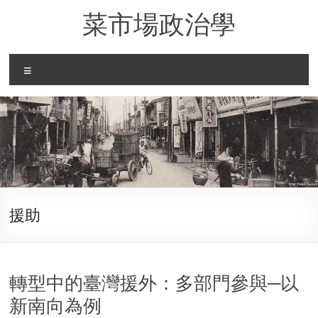
Skip
菜市場政治學
to
content
Menu
援助
轉型中的臺灣援外：多部門參與─以
新南向為例