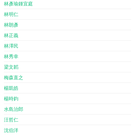
林彥瑜鍾宜庭
林明仁
林朗彥
林正義
林澤民
林秀幸
梁文韜
梅森直之
楊凱皓
楊時鈞
水島治郎
汪哲仁
沈伯洋