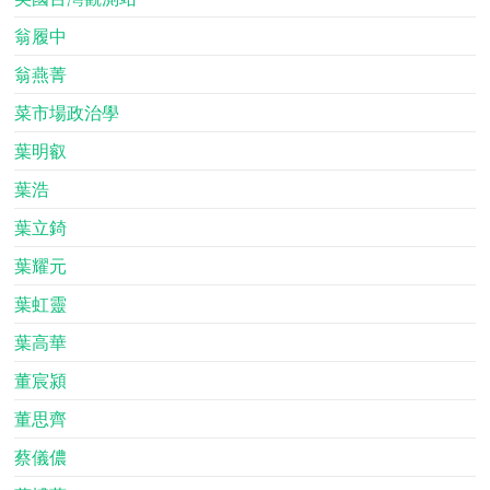
翁履中
翁燕菁
菜市場政治學
葉明叡
葉浩
葉立錡
葉耀元
葉虹靈
葉高華
董宸潁
董思齊
蔡儀儂