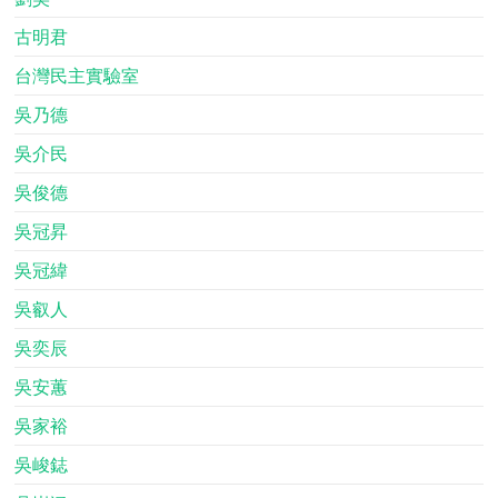
古明君
台灣民主實驗室
吳乃德
吳介民
吳俊德
吳冠昇
吳冠緯
吳叡人
吳奕辰
吳安蕙
吳家裕
吳峻鋕