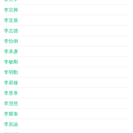
李宗興
李宜展
李志德
李怡俐
李承彥
李敏剛
李明勳
李易修
李昱孝
李澄然
李耀泰
李辰諭