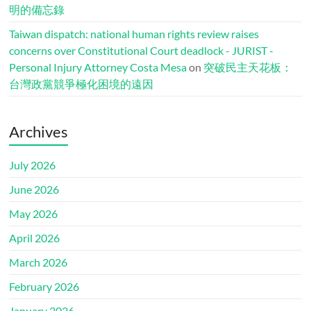
明的備忘錄
Taiwan dispatch: national human rights review raises
concerns over Constitutional Court deadlock - JURIST -
Personal Injury Attorney Costa Mesa
on
突破民主天花板：
台灣政黨競爭極化困境的遠因
Archives
July 2026
June 2026
May 2026
April 2026
March 2026
February 2026
January 2026