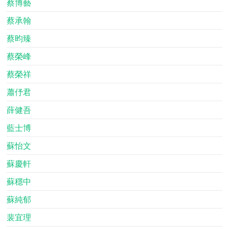
蔡博藝
蔡承翰
蔡昀臻
蔡榮峰
蔡榮祥
蕭伃君
薛健吾
藍士博
蘇怡文
蘇慶軒
蘇穩中
蘇純郁
裴宜理