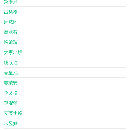
吳崇涵
呂奐模
周威同
喬瑟芬
嚴婉玲
大家出版
姚欣進
姜皇池
姜茉安
孫又揆
孫潔瑩
安藤丈將
宋昱嫺