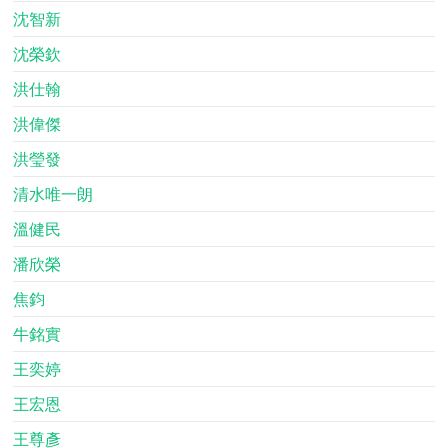
沈智新
沈榮欽
洪仕翰
洪偉傑
洪瑩發
清水唯一朗
溫健民
潘欣榮
焦鈞
牛銘實
王奕婷
王宏恩
王尊彥