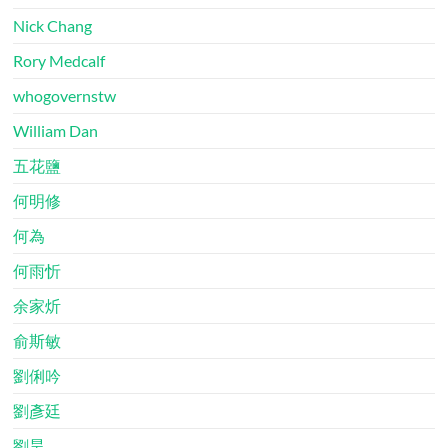
Nick Chang
Rory Medcalf
whogovernstw
William Dan
五花鹽
何明修
何為
何雨忻
余家炘
俞斯敏
劉俐吟
劉彥廷
劉昊