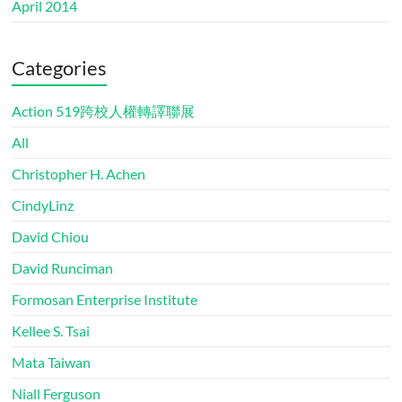
April 2014
Categories
Action 519跨校人權轉譯聯展
All
Christopher H. Achen
CindyLinz
David Chiou
David Runciman
Formosan Enterprise Institute
Kellee S. Tsai
Mata Taiwan
Niall Ferguson