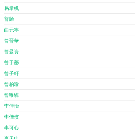
易韋帆
普麟
曲元寧
曹晉華
曹曼資
曾于蓁
曾子軒
曾柏瑜
曾稚驊
李佳怡
李佳玟
李可心
李天申