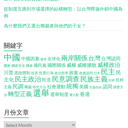
從制度互惠到市場選擇的結構轉型：以台灣釋迦外銷中國為
例
為什麼我們又選出獨裁者與他們的子女？
關鍵字
中國
兩岸關係
台灣
台灣認同
中國因素
全球化
健保
威權政治
威權
威權擴散
國際關係
國民黨
國會
國家
國家安全
民主
民
川普
政黨
憲政體制
投票行為
投票
政治哲學
政黨認同
日本
民意調查
民族主義
民主政治
主化
民意
民粹
民粹
統獨
民調
認同
社會運動
美國
主義
獨裁
調查方
研究方法
言論自由
選舉
轉型正義
香港
選舉制度
法
重分配
月份文章
月