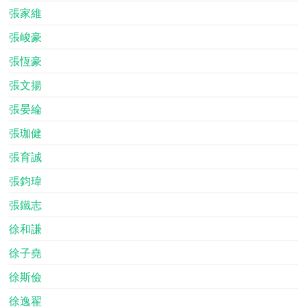
張家維
張峻豪
張恆豪
張文揚
張晏綸
張珈健
張育誠
張鈞瑋
張鐵志
徐和謙
徐子堯
徐斯儉
徐逸翟