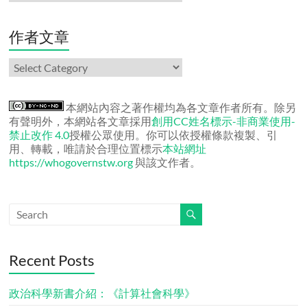
份
文
章
作者文章
作
者
文
章
本網站內容之著作權均為各文章作者所有。除另
有聲明外，本網站各文章採用
創用CC姓名標示-非商業使用-
禁止改作 4.0
授權公眾使用。你可以依授權條款複製、引
用、轉載，唯請於合理位置標示
本站網址
https://whogovernstw.org
與該文作者。
Recent Posts
政治科學新書介紹：《計算社會科學》