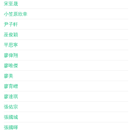
宋至晟
小笠原欣幸
尹子軒
巫俊穎
平思寧
廖偉翔
廖唯傑
廖美
廖育嶒
廖達琪
張佑宗
張國城
張國暉