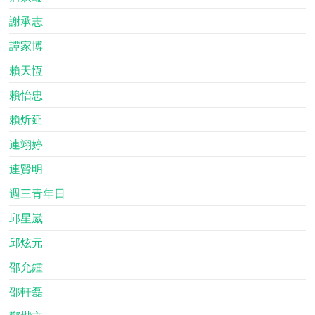
謝承志
譚家博
賴天恆
賴怡忠
賴炘延
連翊婷
連賢明
週三青年日
邱星崴
邱炫元
邵允鍾
邵軒磊