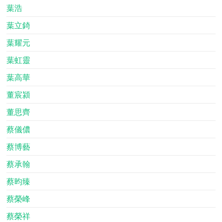
葉浩
葉立錡
葉耀元
葉虹靈
葉高華
董宸潁
董思齊
蔡儀儂
蔡博藝
蔡承翰
蔡昀臻
蔡榮峰
蔡榮祥