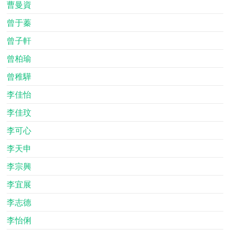
曹曼資
曾于蓁
曾子軒
曾柏瑜
曾稚驊
李佳怡
李佳玟
李可心
李天申
李宗興
李宜展
李志德
李怡俐