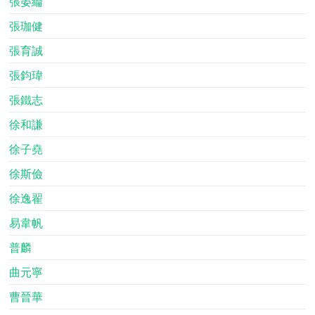
張晏綸
張珈健
張育誠
張鈞瑋
張鐵志
徐和謙
徐子堯
徐斯儉
徐逸翟
易韋帆
普麟
曲元寧
曹晉華