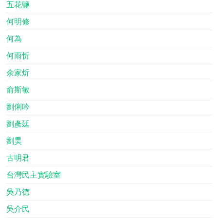
五花鹽
何明修
何為
何雨忻
余家炘
俞斯敏
劉俐吟
劉彥廷
劉昊
古明君
台灣民主實驗室
吳乃德
吳介民