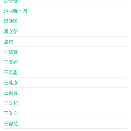
洪瑩發
清水唯一朗
溫健民
潘欣榮
焦鈞
牛銘實
王奕婷
王宏恩
王尊彥
王德育
王政和
王業立
王禕梵