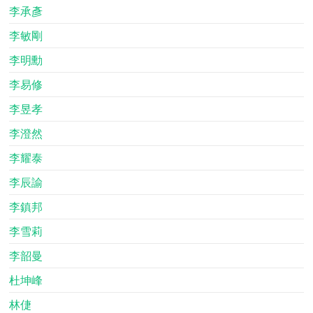
李承彥
李敏剛
李明勳
李易修
李昱孝
李澄然
李耀泰
李辰諭
李鎮邦
李雪莉
李韶曼
杜坤峰
林倢