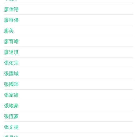
廖偉翔
廖唯傑
廖美
廖育嶒
廖達琪
張佑宗
張國城
張國暉
張家維
張峻豪
張恆豪
張文揚