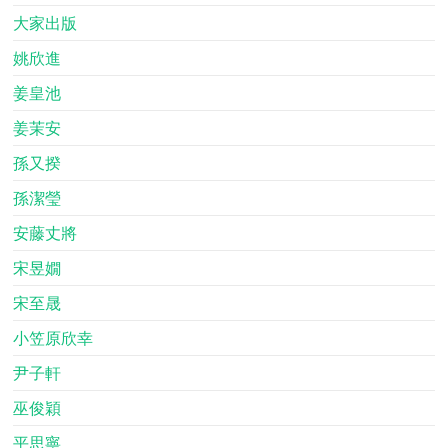
大家出版
姚欣進
姜皇池
姜茉安
孫又揆
孫潔瑩
安藤丈將
宋昱嫺
宋至晟
小笠原欣幸
尹子軒
巫俊穎
平思寧