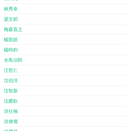
林秀幸
梁文韜
梅森直之
楊凱皓
楊時鈞
水島治郎
汪哲仁
沈伯洋
沈智新
沈榮欽
洪仕翰
洪偉傑