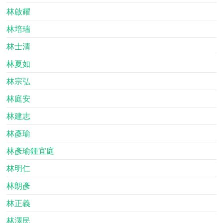
林啟耀
林培瑞
林士清
林夏如
林宗弘
林庭安
林建志
林彥瑜
林彥瑜鍾宜庭
林明仁
林朗彥
林正義
林澤民