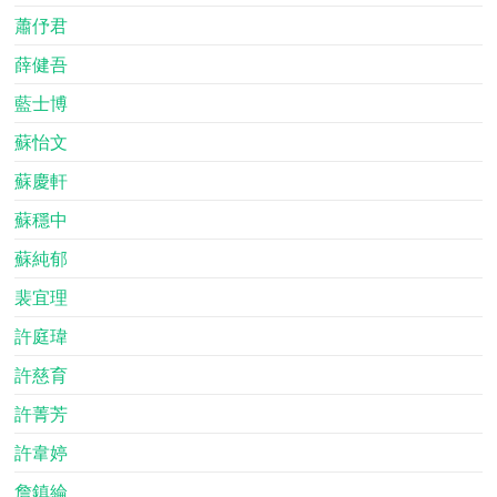
蕭伃君
薛健吾
藍士博
蘇怡文
蘇慶軒
蘇穩中
蘇純郁
裴宜理
許庭瑋
許慈育
許菁芳
許韋婷
詹鎮綸