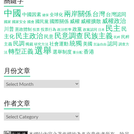
關鍵字
中國
兩岸關係
台灣
台灣認同
中國因素
全球化
健保
威權政治
威權
威權擴散
國際關係
國民黨
國會
國家
國家安全
民主
民
川普
政黨
憲政體制
投票行為
投票
政治哲學
政黨認同
日本
民意調查
民族主義
民主政治
主化
民意
民粹
民粹
統獨
民調
認同
社會運動
美國
主義
獨裁
調查方
研究方法
言論自由
選舉
轉型正義
香港
選舉制度
法
重分配
月份文章
月
份
文
章
作者文章
作
者
文
章
本網站內容之著作權均為各文章作者所有。除另