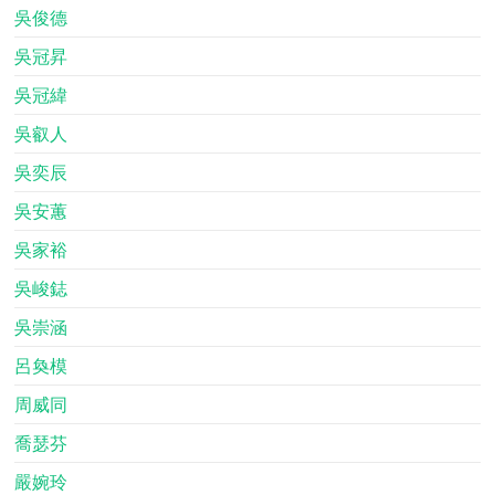
吳俊德
吳冠昇
吳冠緯
吳叡人
吳奕辰
吳安蕙
吳家裕
吳峻鋕
吳崇涵
呂奐模
周威同
喬瑟芬
嚴婉玲