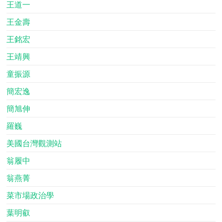
王道一
王金壽
王銘宏
王靖興
童振源
簡宏逸
簡旭伸
羅巍
美國台灣觀測站
翁履中
翁燕菁
菜市場政治學
葉明叡