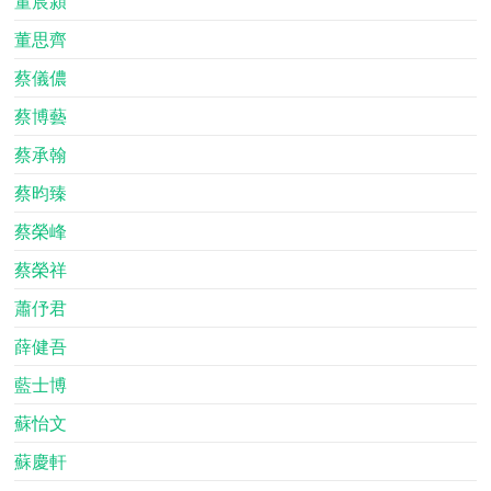
董宸潁
董思齊
蔡儀儂
蔡博藝
蔡承翰
蔡昀臻
蔡榮峰
蔡榮祥
蕭伃君
薛健吾
藍士博
蘇怡文
蘇慶軒