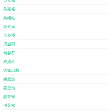
吳安蕙
吳家裕
吳峻鋕
吳崇涵
呂奐模
周威同
喬瑟芬
嚴婉玲
大家出版
姚欣進
姜皇池
姜茉安
孫又揆