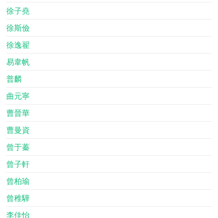
徐子堯
徐斯儉
徐逸翟
易韋帆
普麟
曲元寧
曹晉華
曹曼資
曾于蓁
曾子軒
曾柏瑜
曾稚驊
李佳怡