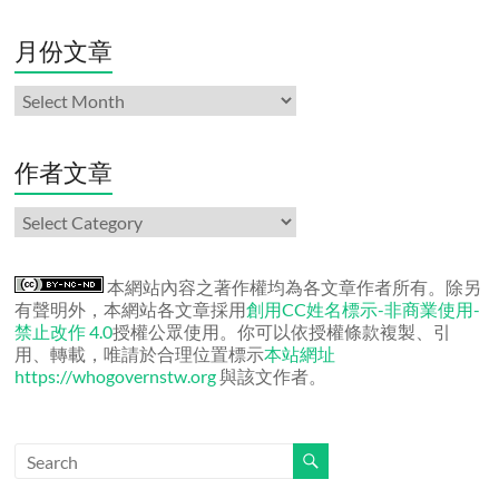
月份文章
月
份
文
章
作者文章
作
者
文
章
本網站內容之著作權均為各文章作者所有。除另
有聲明外，本網站各文章採用
創用CC姓名標示-非商業使用-
禁止改作 4.0
授權公眾使用。你可以依授權條款複製、引
用、轉載，唯請於合理位置標示
本站網址
https://whogovernstw.org
與該文作者。