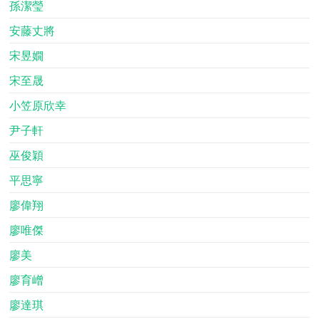
孫潔瑩
安藤丈將
宋昱嫺
宋至晟
小笠原欣幸
尹子軒
巫俊穎
平思寧
廖偉翔
廖唯傑
廖美
廖育嶒
廖達琪