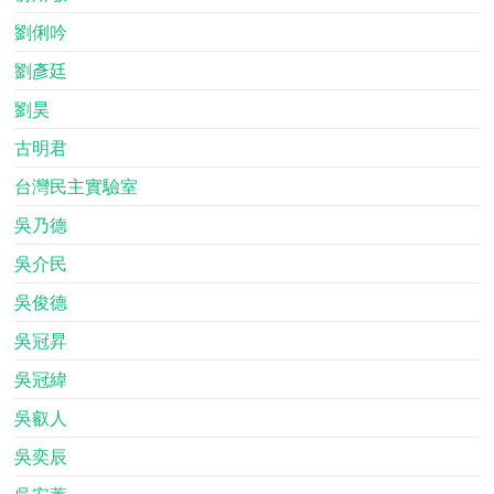
劉俐吟
劉彥廷
劉昊
古明君
台灣民主實驗室
吳乃德
吳介民
吳俊德
吳冠昇
吳冠緯
吳叡人
吳奕辰