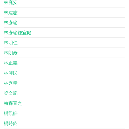
林庭安
林建志
林彥瑜
林彥瑜鍾宜庭
林明仁
林朗彥
林正義
林澤民
林秀幸
梁文韜
梅森直之
楊凱皓
楊時鈞