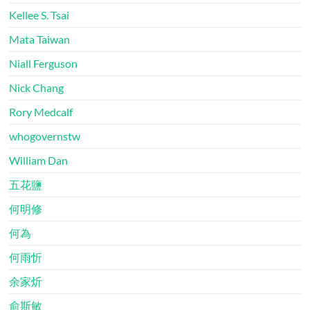
Kellee S. Tsai
Mata Taiwan
Niall Ferguson
Nick Chang
Rory Medcalf
whogovernstw
William Dan
五花鹽
何明修
何為
何雨忻
余家炘
俞斯敏