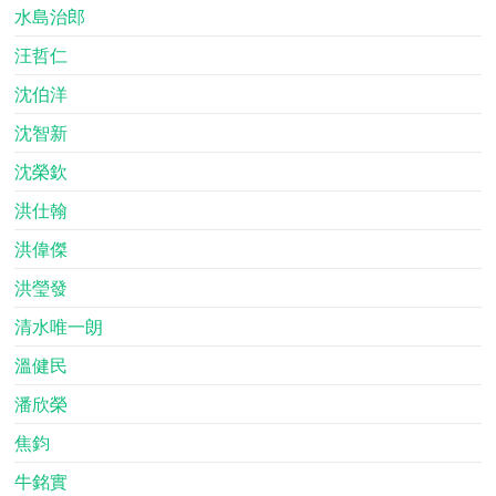
水島治郎
汪哲仁
沈伯洋
沈智新
沈榮欽
洪仕翰
洪偉傑
洪瑩發
清水唯一朗
溫健民
潘欣榮
焦鈞
牛銘實