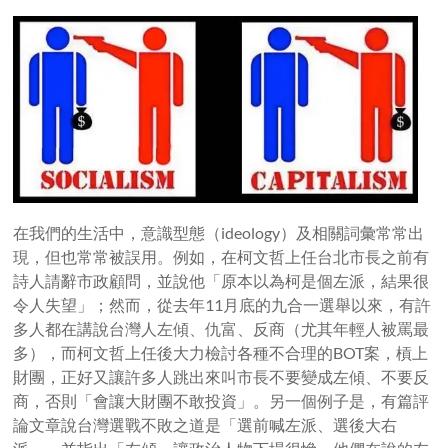
在我們的生活中，意識型態（ideology）及相關詞彙常常出
現，但也常常被誤用。例如，在柯文哲上任台北市長之前有
詩人請辭市政顧問，並說他「原本以為柯是個左派，結果很
令人失望」；然而，從去年11月底的九合一選舉以來，有許
多人都在講說台灣人左傾、仇富、反商（尤其年輕人被罵最
多），而柯文哲上任後大力檢討各種不合理的BOT案，槓上
財團，正好又讓許多人跳出來叫市長不要變成左傾、不要反
商，否則「會讓大財團不敢投資」。另一個例子是，有篇評
論文章說台灣選戰不敗之道是「選前喊左派、選後大右