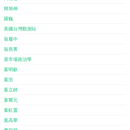
簡旭伸
羅巍
美國台灣觀測站
翁履中
翁燕菁
菜市場政治學
葉明叡
葉浩
葉立錡
葉耀元
葉虹靈
葉高華