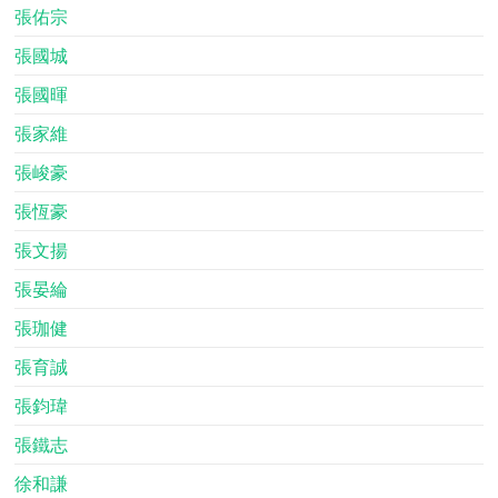
張佑宗
張國城
張國暉
張家維
張峻豪
張恆豪
張文揚
張晏綸
張珈健
張育誠
張鈞瑋
張鐵志
徐和謙