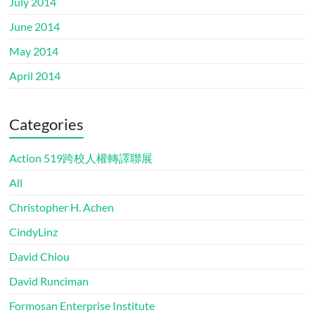
July 2014
June 2014
May 2014
April 2014
Categories
Action 519跨校人權轉譯聯展
All
Christopher H. Achen
CindyLinz
David Chiou
David Runciman
Formosan Enterprise Institute