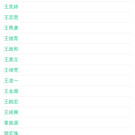
王奕婷
王宏恩
王尊彥
王德育
王政和
王業立
王禕梵
王道一
王金壽
王銘宏
王靖興
童振源
簡宏逸