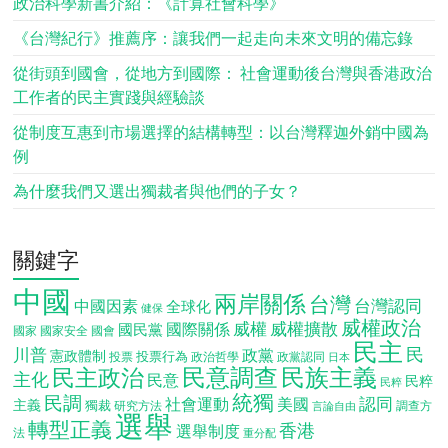
政治科學新書介紹：《計算社會科學》
《台灣紀行》推薦序：讓我們一起走向未來文明的備忘錄
從街頭到國會，從地方到國際： 社會運動後台灣與香港政治
工作者的民主實踐與經驗談
從制度互惠到市場選擇的結構轉型：以台灣釋迦外銷中國為
例
為什麼我們又選出獨裁者與他們的子女？
關鍵字
中國
兩岸關係
台灣
台灣認同
中國因素
全球化
健保
威權政治
威權
威權擴散
國際關係
國民黨
國會
國家
國家安全
民主
民
川普
政黨
憲政體制
投票行為
投票
政治哲學
政黨認同
日本
民意調查
民族主義
民主政治
主化
民意
民粹
民粹
統獨
民調
認同
社會運動
美國
主義
獨裁
調查方
研究方法
言論自由
選舉
轉型正義
香港
選舉制度
法
重分配