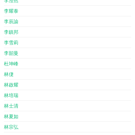
李澄然
李耀泰
李辰諭
李鎮邦
李雪莉
李韶曼
杜坤峰
林倢
林啟耀
林培瑞
林士清
林夏如
林宗弘