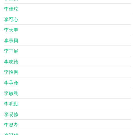
李佳玟
李可心
李天申
李宗興
李宜展
李志德
李怡俐
李承彥
李敏剛
李明勳
李易修
李昱孝