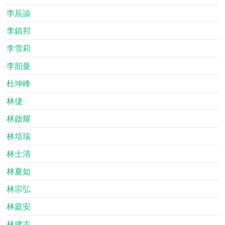
李辰諭
李鎮邦
李雪莉
李韶曼
杜坤峰
林倢
林啟耀
林培瑞
林士清
林夏如
林宗弘
林庭安
林建志