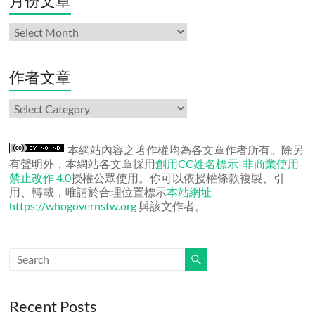
月份文章
月
份
文
章
作者文章
作
者
文
章
本網站內容之著作權均為各文章作者所有。除另
有聲明外，本網站各文章採用
創用CC姓名標示-非商業使用-
禁止改作 4.0
授權公眾使用。你可以依授權條款複製、引
用、轉載，唯請於合理位置標示
本站網址
https://whogovernstw.org
與該文作者。
Recent Posts