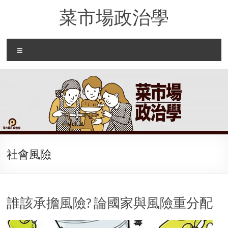
Skip
菜市場政治學
to
content
Menu
社會風險
誰該承擔風險? 論國家與風險重分配