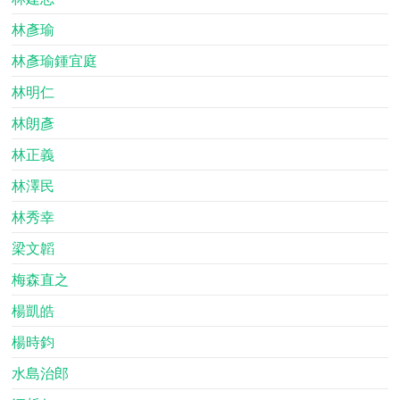
林彥瑜
林彥瑜鍾宜庭
林明仁
林朗彥
林正義
林澤民
林秀幸
梁文韜
梅森直之
楊凱皓
楊時鈞
水島治郎