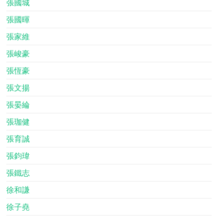
張國城
張國暉
張家維
張峻豪
張恆豪
張文揚
張晏綸
張珈健
張育誠
張鈞瑋
張鐵志
徐和謙
徐子堯