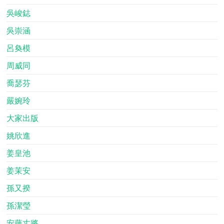
吳峻鋕
吳崇涵
呂奐模
周威同
喬瑟芬
嚴婉玲
大家出版
姚欣進
姜皇池
姜茉安
孫又揆
孫潔瑩
安藤丈將