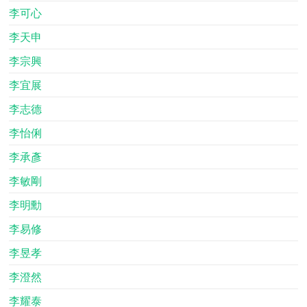
李可心
李天申
李宗興
李宜展
李志德
李怡俐
李承彥
李敏剛
李明勳
李易修
李昱孝
李澄然
李耀泰