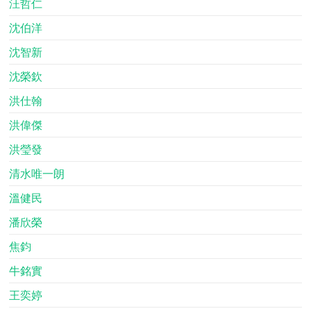
汪哲仁
沈伯洋
沈智新
沈榮欽
洪仕翰
洪偉傑
洪瑩發
清水唯一朗
溫健民
潘欣榮
焦鈞
牛銘實
王奕婷