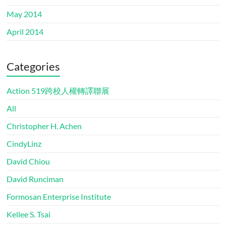
May 2014
April 2014
Categories
Action 519跨校人權轉譯聯展
All
Christopher H. Achen
CindyLinz
David Chiou
David Runciman
Formosan Enterprise Institute
Kellee S. Tsai