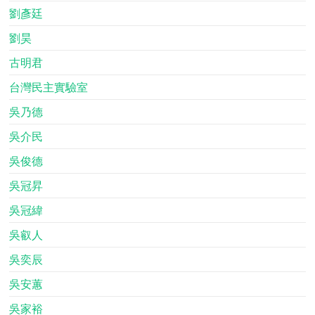
劉彥廷
劉昊
古明君
台灣民主實驗室
吳乃德
吳介民
吳俊德
吳冠昇
吳冠緯
吳叡人
吳奕辰
吳安蕙
吳家裕