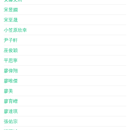
宋昱嫺
宋至晟
小笠原欣幸
尹子軒
巫俊穎
平思寧
廖偉翔
廖唯傑
廖美
廖育嶒
廖達琪
張佑宗