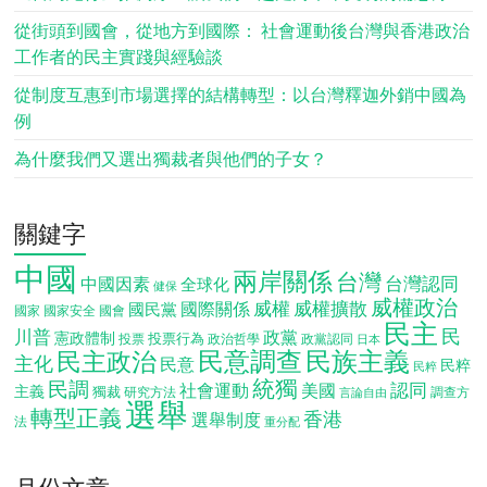
從街頭到國會，從地方到國際： 社會運動後台灣與香港政治
工作者的民主實踐與經驗談
從制度互惠到市場選擇的結構轉型：以台灣釋迦外銷中國為
例
為什麼我們又選出獨裁者與他們的子女？
關鍵字
中國
兩岸關係
台灣
台灣認同
中國因素
全球化
健保
威權政治
威權
威權擴散
國際關係
國民黨
國會
國家
國家安全
民主
民
川普
政黨
憲政體制
投票行為
投票
政治哲學
政黨認同
日本
民意調查
民族主義
民主政治
主化
民意
民粹
民粹
統獨
民調
認同
社會運動
美國
主義
獨裁
調查方
研究方法
言論自由
選舉
轉型正義
香港
選舉制度
法
重分配