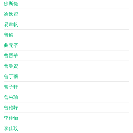
徐斯儉
徐逸翟
易韋帆
普麟
曲元寧
曹晉華
曹曼資
曾于蓁
曾子軒
曾柏瑜
曾稚驊
李佳怡
李佳玟