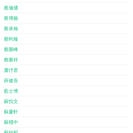
蔡儀儂
蔡博藝
蔡承翰
蔡昀臻
蔡榮峰
蔡榮祥
蕭伃君
薛健吾
藍士博
蘇怡文
蘇慶軒
蘇穩中
蘇純郁