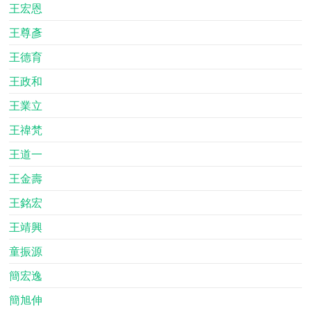
王宏恩
王尊彥
王德育
王政和
王業立
王禕梵
王道一
王金壽
王銘宏
王靖興
童振源
簡宏逸
簡旭伸