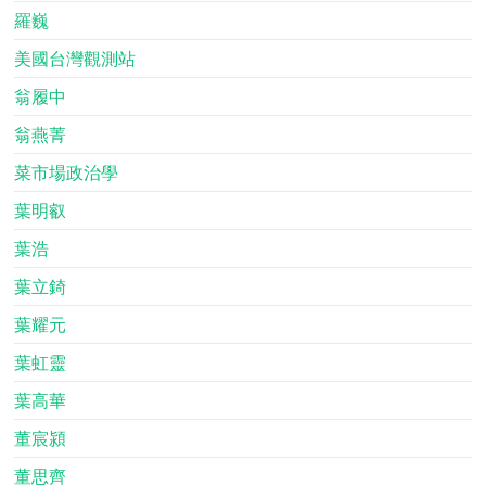
羅巍
美國台灣觀測站
翁履中
翁燕菁
菜市場政治學
葉明叡
葉浩
葉立錡
葉耀元
葉虹靈
葉高華
董宸潁
董思齊