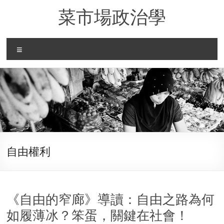
Skip
菜市場政治學
to
content
Menu
自由權利
《自由的窄廊》導讀：自由之路為何
如履薄冰？笨蛋，關鍵在社會！