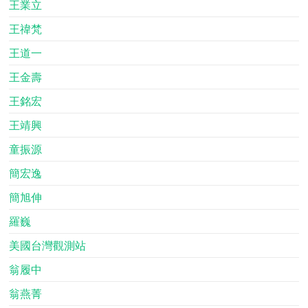
王業立
王禕梵
王道一
王金壽
王銘宏
王靖興
童振源
簡宏逸
簡旭伸
羅巍
美國台灣觀測站
翁履中
翁燕菁