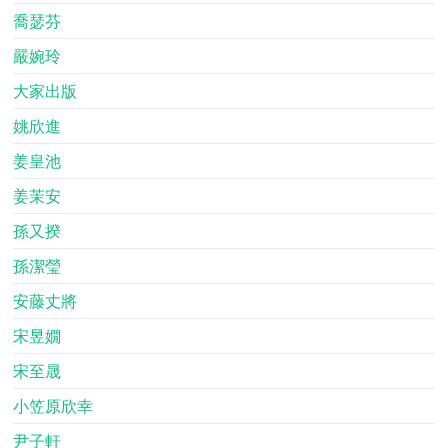
喬瑟芬
嚴婉玲
大家出版
姚欣進
姜皇池
姜茉安
孫又揆
孫潔瑩
安藤丈將
宋昱嫺
宋至晟
小笠原欣幸
尹子軒