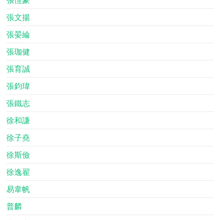
張文揚
張晏綸
張珈健
張育誠
張鈞瑋
張鐵志
徐和謙
徐子堯
徐斯儉
徐逸翟
易韋帆
普麟