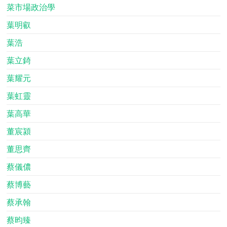
菜市場政治學
葉明叡
葉浩
葉立錡
葉耀元
葉虹靈
葉高華
董宸潁
董思齊
蔡儀儂
蔡博藝
蔡承翰
蔡昀臻