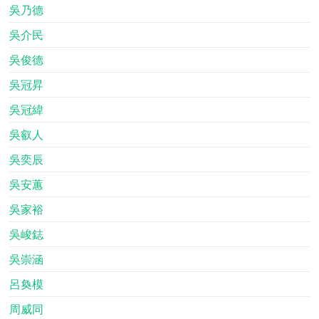
吳乃德
吳介民
吳俊德
吳冠昇
吳冠緯
吳叡人
吳奕辰
吳安蕙
吳家裕
吳峻鋕
吳崇涵
呂奐模
周威同