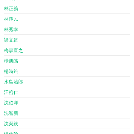
林正義
林澤民
林秀幸
梁文韜
梅森直之
楊凱皓
楊時鈞
水島治郎
汪哲仁
沈伯洋
沈智新
沈榮欽
洪仕翰