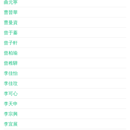
曲元寧
曹晉華
曹曼資
曾于蓁
曾子軒
曾柏瑜
曾稚驊
李佳怡
李佳玟
李可心
李天申
李宗興
李宜展