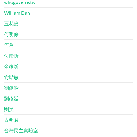
whogovernstw
William Dan
五花鹽
何明修
何為
何雨忻
余家炘
俞斯敏
劉俐吟
劉彥廷
劉昊
古明君
台灣民主實驗室