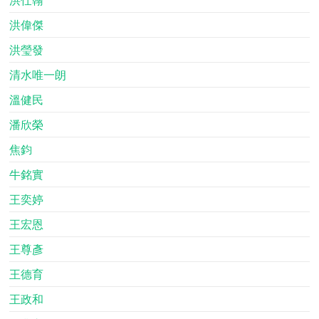
洪偉傑
洪瑩發
清水唯一朗
溫健民
潘欣榮
焦鈞
牛銘實
王奕婷
王宏恩
王尊彥
王德育
王政和