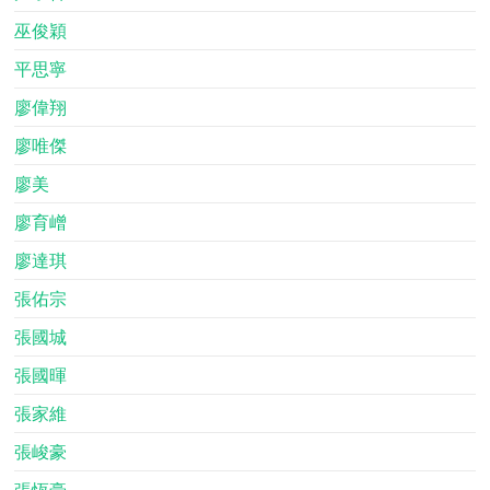
巫俊穎
平思寧
廖偉翔
廖唯傑
廖美
廖育嶒
廖達琪
張佑宗
張國城
張國暉
張家維
張峻豪
張恆豪