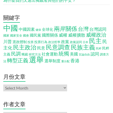
為什麼我們又選出獨裁者與他們的子女？
關鍵字
中國
兩岸關係
台灣
台灣認同
中國因素
全球化
健保
威權政治
威權
威權擴散
國際關係
國民黨
國會
國家
國家安全
民主
民
川普
政黨
憲政體制
投票行為
投票
政治哲學
政黨認同
日本
民意調查
民族主義
民主政治
主化
民意
民粹
民粹
統獨
民調
認同
社會運動
美國
主義
獨裁
調查方
研究方法
言論自由
選舉
轉型正義
香港
選舉制度
法
重分配
月份文章
月
份
文
章
作者文章