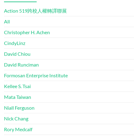
Action 519跨校人權轉譯聯展
All
Christopher H. Achen
CindyLinz
David Chiou
David Runciman
Formosan Enterprise Institute
Kellee S. Tsai
Mata Taiwan
Niall Ferguson
Nick Chang
Rory Medcalf