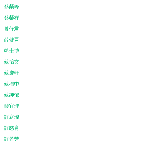
蔡榮峰
蔡榮祥
蕭伃君
薛健吾
藍士博
蘇怡文
蘇慶軒
蘇穩中
蘇純郁
裴宜理
許庭瑋
許慈育
許菁芳