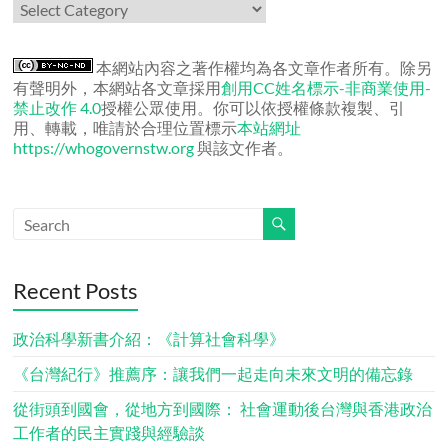
作
者
文
章
本網站內容之著作權均為各文章作者所有。除另
有聲明外，本網站各文章採用
創用CC姓名標示-非商業使用-
禁止改作 4.0
授權公眾使用。你可以依授權條款複製、引
用、轉載，唯請於合理位置標示
本站網址
https://whogovernstw.org
與該文作者。
Recent Posts
政治科學新書介紹：《計算社會科學》
《台灣紀行》推薦序：讓我們一起走向未來文明的備忘錄
從街頭到國會，從地方到國際： 社會運動後台灣與香港政治
工作者的民主實踐與經驗談