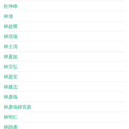
杜坤峰
林倢
林啟耀
林培瑞
林士清
林夏如
林宗弘
林庭安
林建志
林彥瑜
林彥瑜鍾宜庭
林明仁
林朗彥