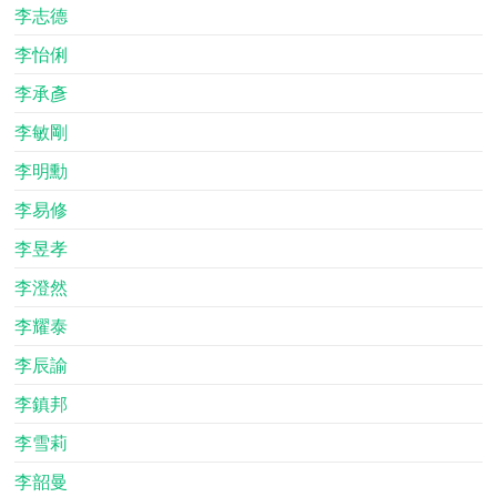
李志德
李怡俐
李承彥
李敏剛
李明勳
李易修
李昱孝
李澄然
李耀泰
李辰諭
李鎮邦
李雪莉
李韶曼