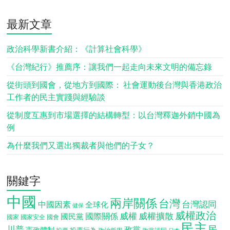
最新文章
政治科學新書介紹：《計算社會科學》
《台灣紀行》推薦序：讓我們一起走向未來文明的備忘錄
從街頭到國會，從地方到國際： 社會運動後台灣與香港政治
工作者的民主實踐與經驗談
從制度互惠到市場選擇的結構轉型：以台灣釋迦外銷中國為
例
為什麼我們又選出獨裁者與他們的子女？
關鍵字
中國
兩岸關係
台灣
台灣認同
中國因素
全球化
健保
威權政治
威權
威權擴散
國際關係
國民黨
國會
國家
國家安全
民主
民
川普
政黨
憲政體制