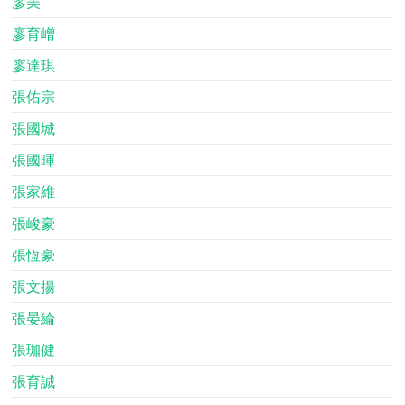
廖美
廖育嶒
廖達琪
張佑宗
張國城
張國暉
張家維
張峻豪
張恆豪
張文揚
張晏綸
張珈健
張育誠