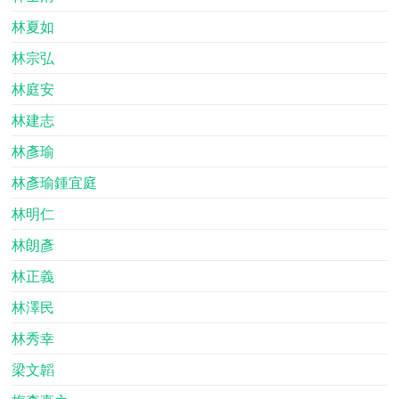
林夏如
林宗弘
林庭安
林建志
林彥瑜
林彥瑜鍾宜庭
林明仁
林朗彥
林正義
林澤民
林秀幸
梁文韜