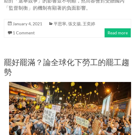
助對「選舉競爭」的影響並不明顯，然而卻會對受贈國內
「監督制衡」的機制有顯著的負面影響。
January 4, 2021
平思寧
,
張文揚
,
王奕婷
1 Comment
Read more
罷好罷滿？論全球化下勞工的罷工趨
勢