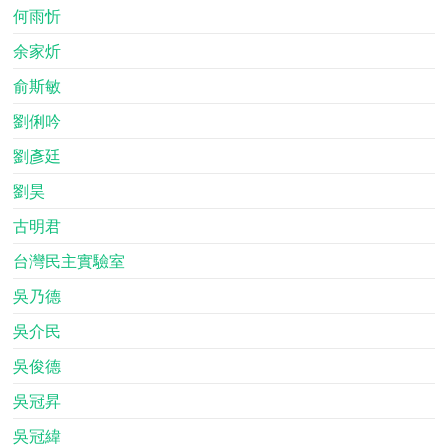
何雨忻
余家炘
俞斯敏
劉俐吟
劉彥廷
劉昊
古明君
台灣民主實驗室
吳乃德
吳介民
吳俊德
吳冠昇
吳冠緯