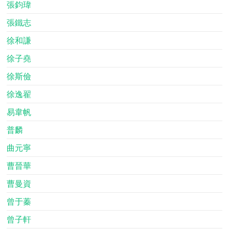
張鈞瑋
張鐵志
徐和謙
徐子堯
徐斯儉
徐逸翟
易韋帆
普麟
曲元寧
曹晉華
曹曼資
曾于蓁
曾子軒