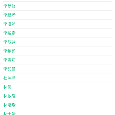
李易修
李昱孝
李澄然
李耀泰
李辰諭
李鎮邦
李雪莉
李韶曼
杜坤峰
林倢
林啟耀
林培瑞
林士清