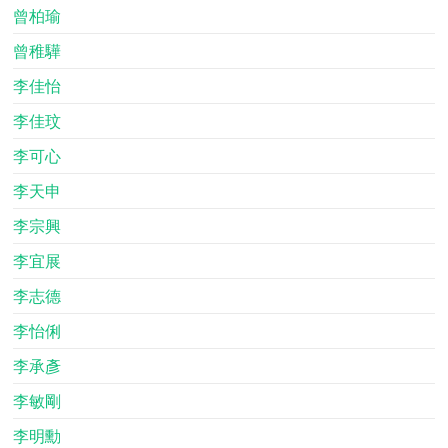
曾柏瑜
曾稚驊
李佳怡
李佳玟
李可心
李天申
李宗興
李宜展
李志德
李怡俐
李承彥
李敏剛
李明勳