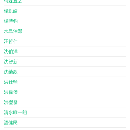
梅森直之
楊凱皓
楊時鈞
水島治郎
汪哲仁
沈伯洋
沈智新
沈榮欽
洪仕翰
洪偉傑
洪瑩發
清水唯一朗
溫健民