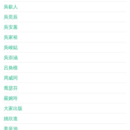
吳叡人
吳奕辰
吳安蕙
吳家裕
吳峻鋕
吳崇涵
呂奐模
周威同
喬瑟芬
嚴婉玲
大家出版
姚欣進
姜皇池