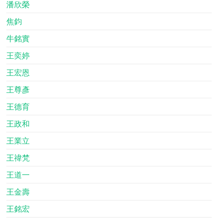
潘欣榮
焦鈞
牛銘實
王奕婷
王宏恩
王尊彥
王德育
王政和
王業立
王禕梵
王道一
王金壽
王銘宏