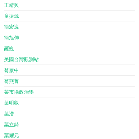
王靖興
童振源
簡宏逸
簡旭伸
羅巍
美國台灣觀測站
翁履中
翁燕菁
菜市場政治學
葉明叡
葉浩
葉立錡
葉耀元