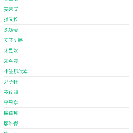
姜茉安
孫又揆
孫潔瑩
安藤丈將
宋昱嫺
宋至晟
小笠原欣幸
尹子軒
巫俊穎
平思寧
廖偉翔
廖唯傑