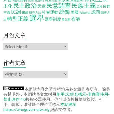
投票行為
投票
政治哲學
政黨認同
日本
民意調查
民族主義
民主政治
主化
民意
民粹
民粹
統獨
民調
認同
社會運動
美國
主義
獨裁
調查方
研究方法
言論自由
選舉
轉型正義
香港
選舉制度
法
重分配
月份文章
月
份
文
章
作者文章
作
者
文
章
本網站內容之著作權均為各文章作者所有。除另
有聲明外，本網站各文章採用
創用CC姓名標示-非商業使用-
禁止改作 4.0
授權公眾使用。你可以依授權條款複製、引
用、轉載，唯請於合理位置標示
本站網址
https://whogovernstw.org
與該文作者。