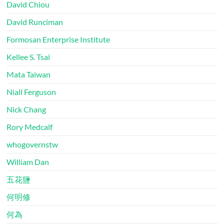
David Chiou
David Runciman
Formosan Enterprise Institute
Kellee S. Tsai
Mata Taiwan
Niall Ferguson
Nick Chang
Rory Medcalf
whogovernstw
William Dan
五花鹽
何明修
何為