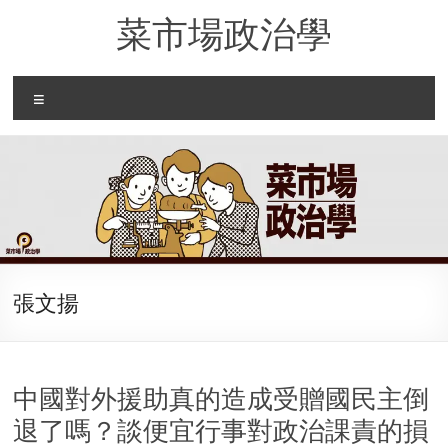
Skip
菜市場政治學
to
content
Menu
張文揚
中國對外援助真的造成受贈國民主倒
退了嗎？談便宜行事對政治課責的損