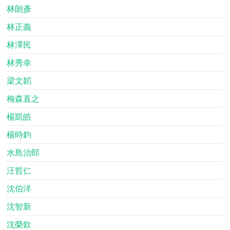
林朗彥
林正義
林澤民
林秀幸
梁文韜
梅森直之
楊凱皓
楊時鈞
水島治郎
汪哲仁
沈伯洋
沈智新
沈榮欽