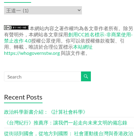
作
者
文
章
本網站內容之著作權均為各文章作者所有。除另
有聲明外，本網站各文章採用
創用CC姓名標示-非商業使用-
禁止改作 4.0
授權公眾使用。你可以依授權條款複製、引
用、轉載，唯請於合理位置標示
本站網址
https://whogovernstw.org
與該文作者。
Recent Posts
政治科學新書介紹：《計算社會科學》
《台灣紀行》推薦序：讓我們一起走向未來文明的備忘錄
從街頭到國會，從地方到國際： 社會運動後台灣與香港政治