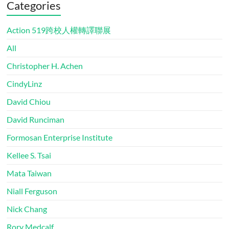
Categories
Action 519跨校人權轉譯聯展
All
Christopher H. Achen
CindyLinz
David Chiou
David Runciman
Formosan Enterprise Institute
Kellee S. Tsai
Mata Taiwan
Niall Ferguson
Nick Chang
Rory Medcalf