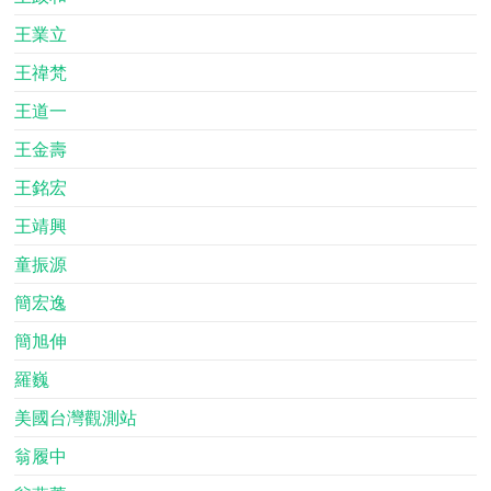
王業立
王禕梵
王道一
王金壽
王銘宏
王靖興
童振源
簡宏逸
簡旭伸
羅巍
美國台灣觀測站
翁履中