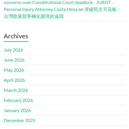
concerns over Constitutional Court deadlock - JURIST -
Personal Injury Attorney Costa Mesa
on
突破民主天花板：
台灣政黨競爭極化困境的遠因
Archives
July 2026
June 2026
May 2026
April 2026
March 2026
February 2026
January 2026
December 2025