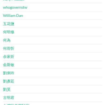
whogovernstw
William Dan
五花鹽
何明修
何為
何雨忻
余家炘
俞斯敏
劉俐吟
劉彥廷
劉昊
古明君