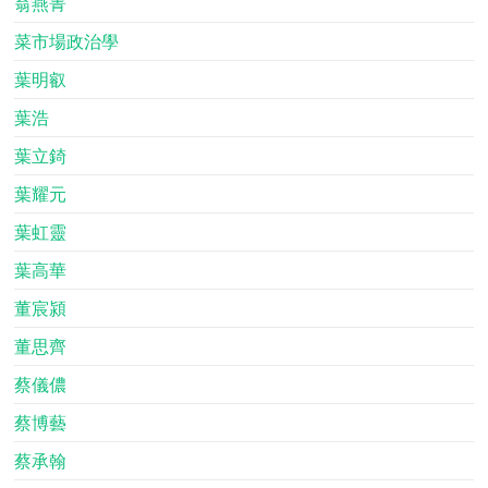
翁燕菁
菜市場政治學
葉明叡
葉浩
葉立錡
葉耀元
葉虹靈
葉高華
董宸潁
董思齊
蔡儀儂
蔡博藝
蔡承翰