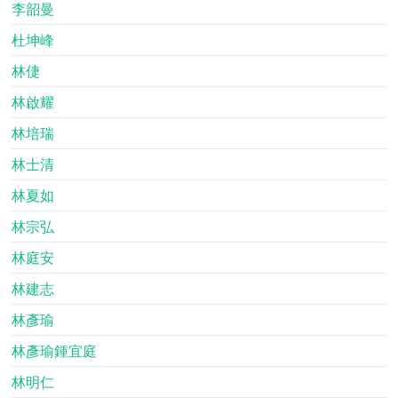
李韶曼
杜坤峰
林倢
林啟耀
林培瑞
林士清
林夏如
林宗弘
林庭安
林建志
林彥瑜
林彥瑜鍾宜庭
林明仁