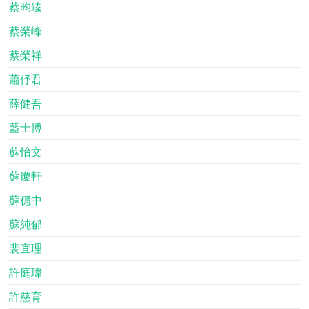
蔡昀臻
蔡榮峰
蔡榮祥
蕭伃君
薛健吾
藍士博
蘇怡文
蘇慶軒
蘇穩中
蘇純郁
裴宜理
許庭瑋
許慈育