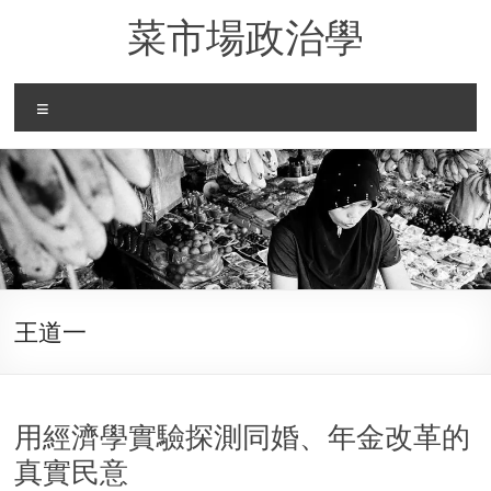
Skip
菜市場政治學
to
content
Menu
王道一
用經濟學實驗探測同婚、年金改革的
真實民意