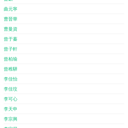
曲元寧
曹晉華
曹曼資
曾于蓁
曾子軒
曾柏瑜
曾稚驊
李佳怡
李佳玟
李可心
李天申
李宗興