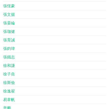
張恆豪
張文揚
張晏綸
張珈健
張育誠
張鈞瑋
張鐵志
徐和謙
徐子堯
徐斯儉
徐逸翟
易韋帆
普麟