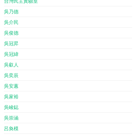
台灣民主實驗室
吳乃德
吳介民
吳俊德
吳冠昇
吳冠緯
吳叡人
吳奕辰
吳安蕙
吳家裕
吳峻鋕
吳崇涵
呂奐模