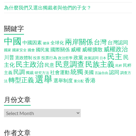
為什麼我們又選出獨裁者與他們的子女？
關鍵字
中國
兩岸關係
台灣
台灣認同
中國因素
全球化
健保
威權政治
威權
威權擴散
國際關係
國民黨
國會
國家
國家安全
民主
民
川普
政黨
憲政體制
投票行為
投票
政治哲學
政黨認同
日本
民意調查
民族主義
民主政治
主化
民意
民粹
民粹
統獨
民調
認同
社會運動
美國
主義
獨裁
調查方
研究方法
言論自由
選舉
轉型正義
香港
選舉制度
法
重分配
月份文章
月
份
文
章
作者文章