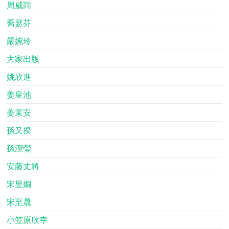
周威同
喬瑟芬
嚴婉玲
大家出版
姚欣進
姜皇池
姜茉安
孫又揆
孫潔瑩
安藤丈將
宋昱嫺
宋至晟
小笠原欣幸