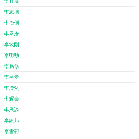
李宜展
李志德
李怡俐
李承彥
李敏剛
李明勳
李易修
李昱孝
李澄然
李耀泰
李辰諭
李鎮邦
李雪莉