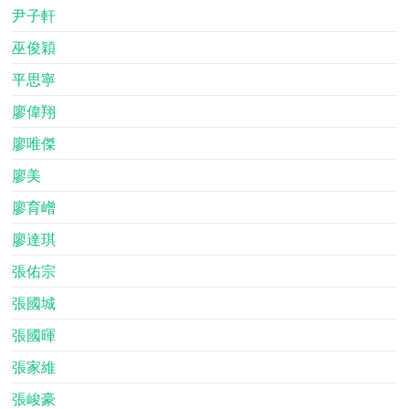
尹子軒
巫俊穎
平思寧
廖偉翔
廖唯傑
廖美
廖育嶒
廖達琪
張佑宗
張國城
張國暉
張家維
張峻豪