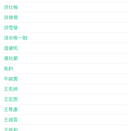
洪仕翰
洪偉傑
洪瑩發
清水唯一朗
溫健民
潘欣榮
焦鈞
牛銘實
王奕婷
王宏恩
王尊彥
王德育
王政和