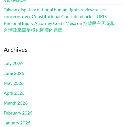
Taiwan dispatch: national human rights review raises
concerns over Constitutional Court deadlock - JURIST -
Personal Injury Attorney Costa Mesa
on
突破民主天花板：
台灣政黨競爭極化困境的遠因
Archives
July 2026
June 2026
May 2026
April 2026
March 2026
February 2026
January 2026