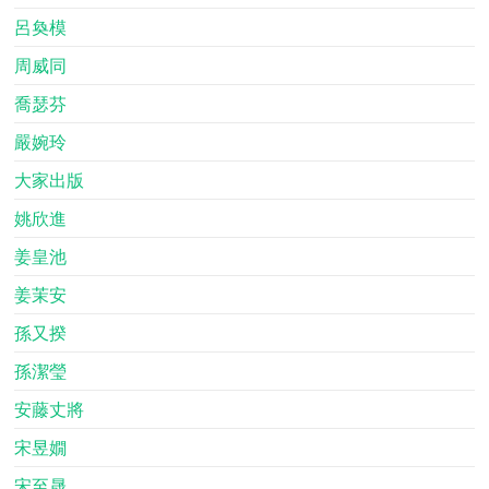
呂奐模
周威同
喬瑟芬
嚴婉玲
大家出版
姚欣進
姜皇池
姜茉安
孫又揆
孫潔瑩
安藤丈將
宋昱嫺
宋至晟