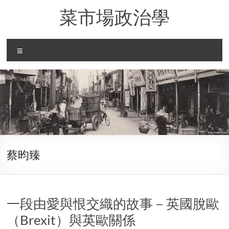
Skip
菜市場政治學
to
content
Menu
蔡昀臻
一段由愛與恨交織的故事－英國脫歐
（Brexit）與英歐關係