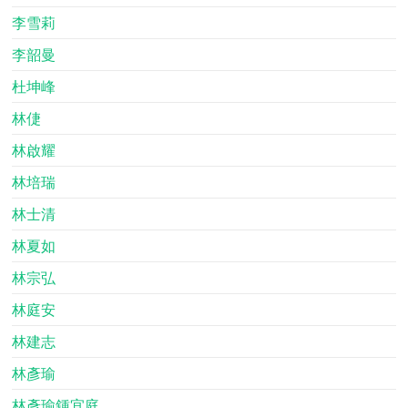
李雪莉
李韶曼
杜坤峰
林倢
林啟耀
林培瑞
林士清
林夏如
林宗弘
林庭安
林建志
林彥瑜
林彥瑜鍾宜庭