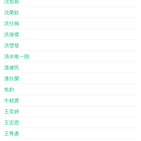
沈智新
沈榮欽
洪仕翰
洪偉傑
洪瑩發
清水唯一朗
溫健民
潘欣榮
焦鈞
牛銘實
王奕婷
王宏恩
王尊彥