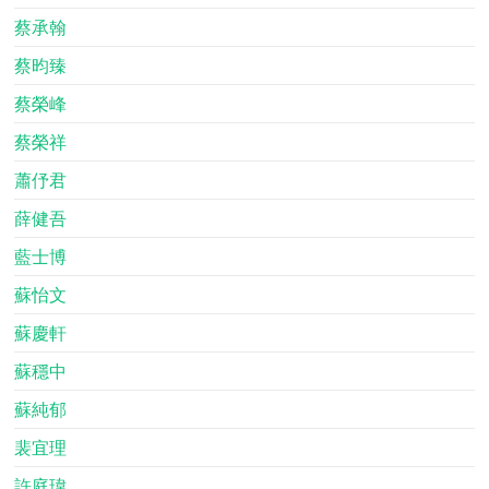
蔡承翰
蔡昀臻
蔡榮峰
蔡榮祥
蕭伃君
薛健吾
藍士博
蘇怡文
蘇慶軒
蘇穩中
蘇純郁
裴宜理
許庭瑋