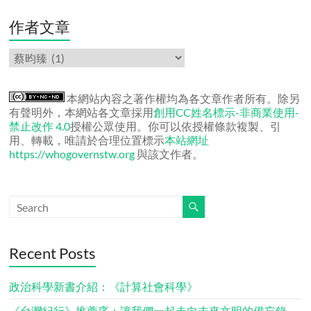
文
章
作者文章
作
者
文
章
本網站內容之著作權均為各文章作者所有。除另
有聲明外，本網站各文章採用
創用CC姓名標示-非商業使用-
禁止改作 4.0
授權公眾使用。你可以依授權條款複製、引
用、轉載，唯請於合理位置標示
本站網址
https://whogovernstw.org
與該文作者。
Recent Posts
政治科學新書介紹：《計算社會科學》
《台灣紀行》推薦序：讓我們一起走向未來文明的備忘錄