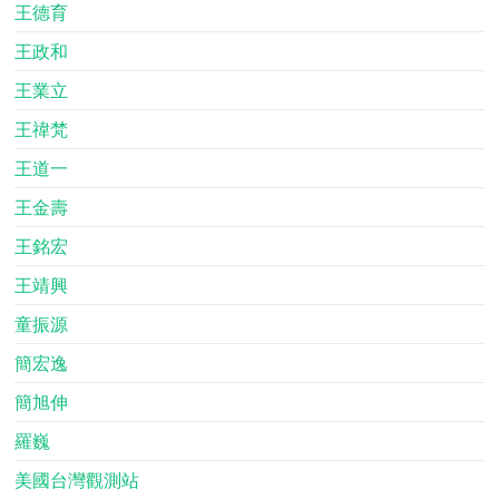
王德育
王政和
王業立
王禕梵
王道一
王金壽
王銘宏
王靖興
童振源
簡宏逸
簡旭伸
羅巍
美國台灣觀測站