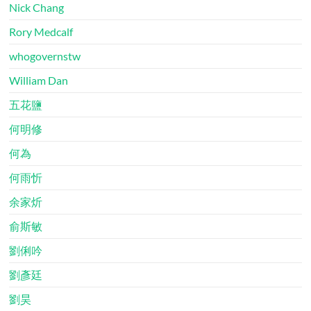
Nick Chang
Rory Medcalf
whogovernstw
William Dan
五花鹽
何明修
何為
何雨忻
余家炘
俞斯敏
劉俐吟
劉彥廷
劉昊