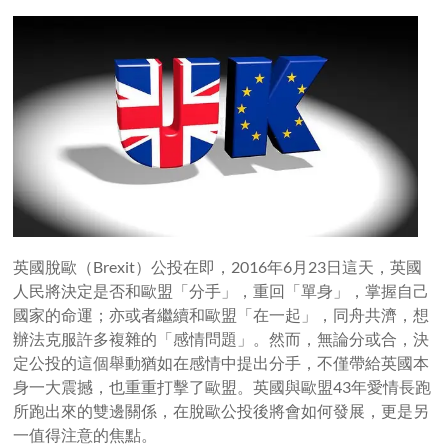
英國脫歐（Brexit）公投在即，2016年6月23日這天，英國
人民將決定是否和歐盟「分手」，重回「單身」，掌握自己
國家的命運；亦或者繼續和歐盟「在一起」，同舟共濟，想
辦法克服許多複雜的「感情問題」。然而，無論分或合，決
定公投的這個舉動猶如在感情中提出分手，不僅帶給英國本
身一大震撼，也重重打擊了歐盟。英國與歐盟43年愛情長跑
所跑出來的雙邊關係，在脫歐公投後將會如何發展，更是另
一值得注意的焦點。