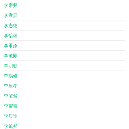
李宗興
李宜展
李志德
李怡俐
李承彥
李敏剛
李明勳
李易修
李昱孝
李澄然
李耀泰
李辰諭
李鎮邦