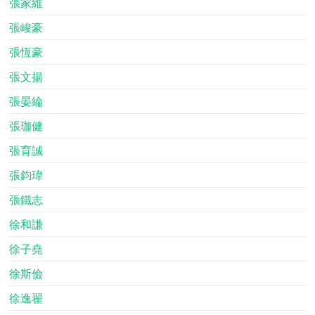
張家維
張峻豪
張恆豪
張文揚
張晏綸
張珈健
張育誠
張鈞瑋
張鐵志
徐和謙
徐子堯
徐斯儉
徐逸翟