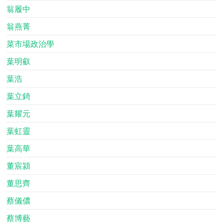
翁履中
翁燕菁
菜市場政治學
葉明叡
葉浩
葉立錡
葉耀元
葉虹靈
葉高華
董宸潁
董思齊
蔡儀儂
蔡博藝