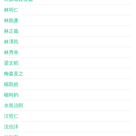
林明仁
林朗彥
林正義
林澤民
林秀幸
梁文韜
梅森直之
楊凱皓
楊時鈞
水島治郎
汪哲仁
沈伯洋