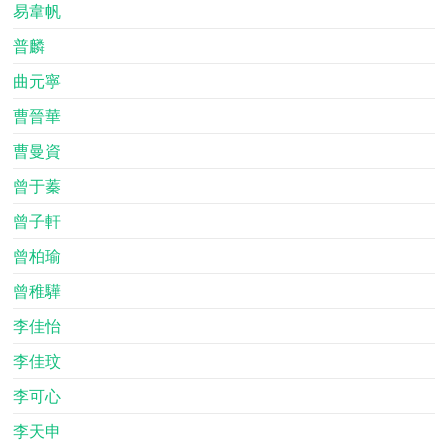
易韋帆
普麟
曲元寧
曹晉華
曹曼資
曾于蓁
曾子軒
曾柏瑜
曾稚驊
李佳怡
李佳玟
李可心
李天申