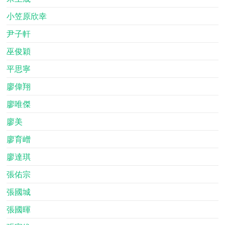
小笠原欣幸
尹子軒
巫俊穎
平思寧
廖偉翔
廖唯傑
廖美
廖育嶒
廖達琪
張佑宗
張國城
張國暉