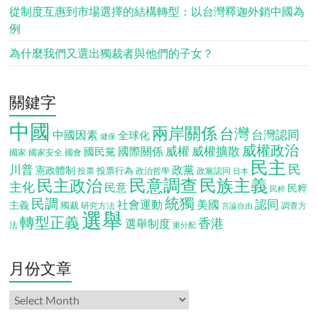
從制度互惠到市場選擇的結構轉型：以台灣釋迦外銷中國為
例
為什麼我們又選出獨裁者與他們的子女？
關鍵字
中國
兩岸關係
台灣
台灣認同
中國因素
全球化
健保
威權政治
威權
威權擴散
國際關係
國民黨
國會
國家
國家安全
民主
民
川普
政黨
憲政體制
投票行為
投票
政治哲學
政黨認同
日本
民意調查
民族主義
民主政治
主化
民意
民粹
民粹
統獨
民調
認同
社會運動
美國
主義
獨裁
調查方
研究方法
言論自由
選舉
轉型正義
香港
選舉制度
法
重分配
月份文章
月
份