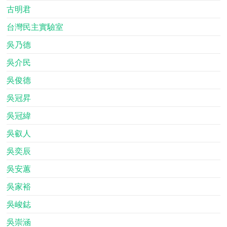
古明君
台灣民主實驗室
吳乃德
吳介民
吳俊德
吳冠昇
吳冠緯
吳叡人
吳奕辰
吳安蕙
吳家裕
吳峻鋕
吳崇涵