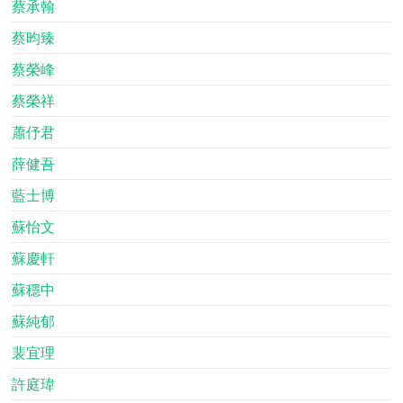
蔡承翰
蔡昀臻
蔡榮峰
蔡榮祥
蕭伃君
薛健吾
藍士博
蘇怡文
蘇慶軒
蘇穩中
蘇純郁
裴宜理
許庭瑋