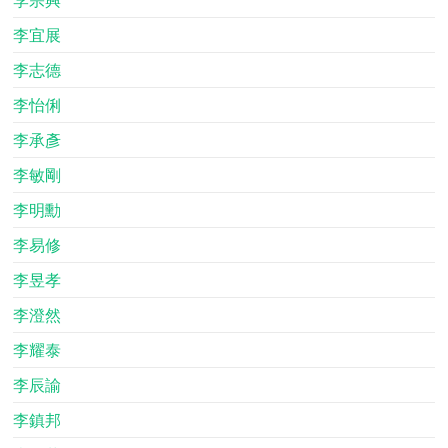
李宜展
李志德
李怡俐
李承彥
李敏剛
李明勳
李易修
李昱孝
李澄然
李耀泰
李辰諭
李鎮邦