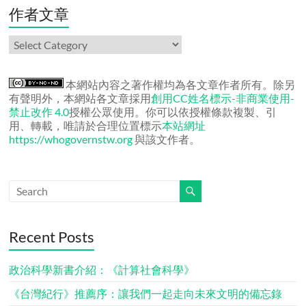
章
作者文章
作
者
文
章
本網站內容之著作權均為各文章作者所有。除另
有聲明外，本網站各文章採用
創用CC姓名標示-非商業使用-
禁止改作 4.0
授權公眾使用。你可以依授權條款複製、引
用、轉載，唯請於合理位置標示
本站網址
https://whogovernstw.org
與該文作者。
Recent Posts
政治科學新書介紹：《計算社會科學》
《台灣紀行》推薦序：讓我們一起走向未來文明的備忘錄