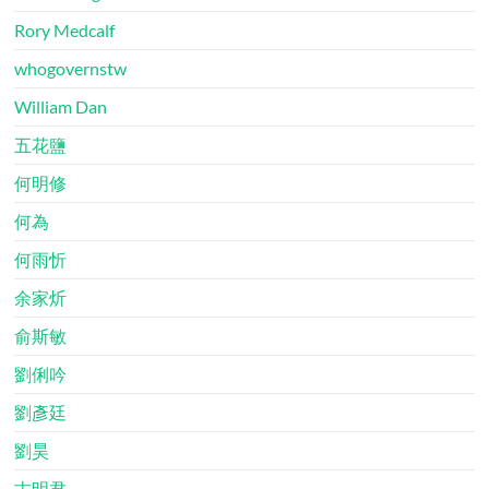
Rory Medcalf
whogovernstw
William Dan
五花鹽
何明修
何為
何雨忻
余家炘
俞斯敏
劉俐吟
劉彥廷
劉昊
古明君