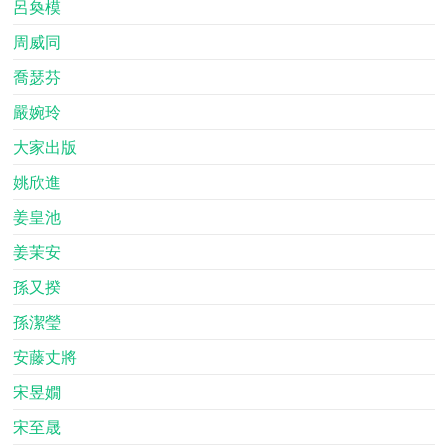
呂奐模
周威同
喬瑟芬
嚴婉玲
大家出版
姚欣進
姜皇池
姜茉安
孫又揆
孫潔瑩
安藤丈將
宋昱嫺
宋至晟