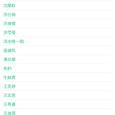
沈榮欽
洪仕翰
洪偉傑
洪瑩發
清水唯一朗
溫健民
潘欣榮
焦鈞
牛銘實
王奕婷
王宏恩
王尊彥
王德育