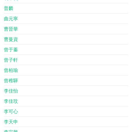
普麟
曲元寧
曹晉華
曹曼資
曾于蓁
曾子軒
曾柏瑜
曾稚驊
李佳怡
李佳玟
李可心
李天申
李宗興