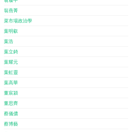
翁燕菁
菜市場政治學
葉明叡
葉浩
葉立錡
葉耀元
葉虹靈
葉高華
董宸潁
董思齊
蔡儀儂
蔡博藝