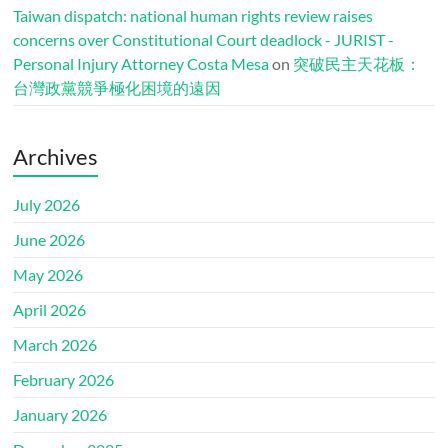
Taiwan dispatch: national human rights review raises
concerns over Constitutional Court deadlock - JURIST -
Personal Injury Attorney Costa Mesa
on
突破民主天花板：
台灣政黨競爭極化困境的遠因
Archives
July 2026
June 2026
May 2026
April 2026
March 2026
February 2026
January 2026