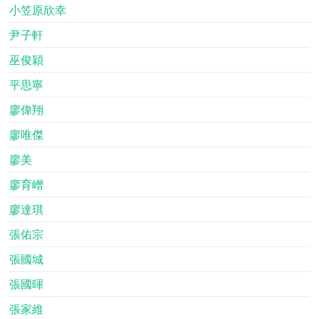
小笠原欣幸
尹子軒
巫俊穎
平思寧
廖偉翔
廖唯傑
廖美
廖育嶒
廖達琪
張佑宗
張國城
張國暉
張家維