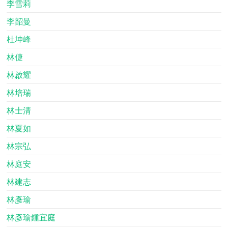
李雪莉
李韶曼
杜坤峰
林倢
林啟耀
林培瑞
林士清
林夏如
林宗弘
林庭安
林建志
林彥瑜
林彥瑜鍾宜庭