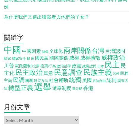
例
為什麼我們又選出獨裁者與他們的子女？
關鍵字
中國
兩岸關係
台灣
台灣認同
中國因素
全球化
健保
威權政治
威權
威權擴散
國際關係
國民黨
國會
國家
國家安全
民主
民
川普
政黨
憲政體制
投票行為
投票
政治哲學
政黨認同
日本
民意調查
民族主義
民主政治
主化
民意
民粹
民粹
統獨
民調
認同
社會運動
美國
主義
獨裁
調查方
研究方法
言論自由
選舉
轉型正義
香港
選舉制度
法
重分配
月份文章
月
份
文