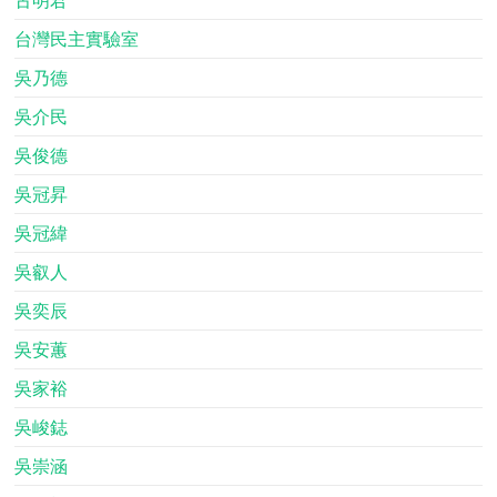
台灣民主實驗室
吳乃德
吳介民
吳俊德
吳冠昇
吳冠緯
吳叡人
吳奕辰
吳安蕙
吳家裕
吳峻鋕
吳崇涵