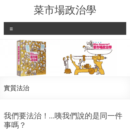
Skip
菜市場政治學
to
content
Menu
實質法治
我們要法治！…咦我們說的是同一件
事嗎？