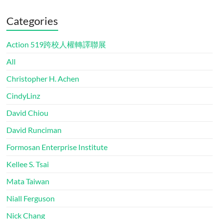
Categories
Action 519跨校人權轉譯聯展
All
Christopher H. Achen
CindyLinz
David Chiou
David Runciman
Formosan Enterprise Institute
Kellee S. Tsai
Mata Taiwan
Niall Ferguson
Nick Chang