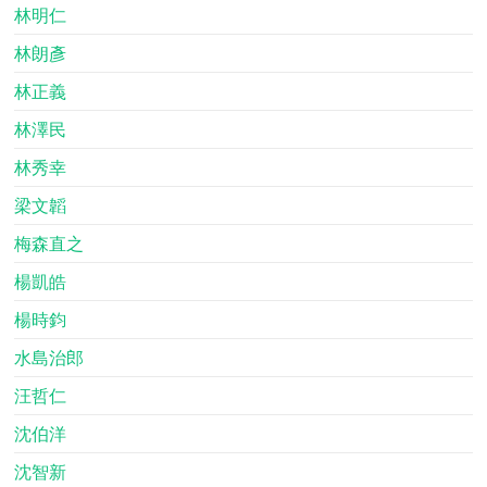
林明仁
林朗彥
林正義
林澤民
林秀幸
梁文韜
梅森直之
楊凱皓
楊時鈞
水島治郎
汪哲仁
沈伯洋
沈智新