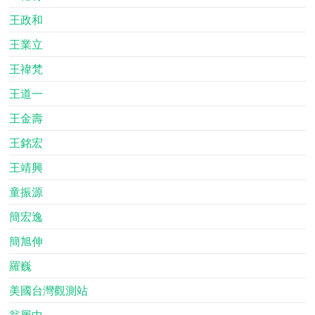
王政和
王業立
王禕梵
王道一
王金壽
王銘宏
王靖興
童振源
簡宏逸
簡旭伸
羅巍
美國台灣觀測站
翁履中