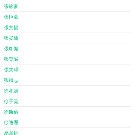
張峻豪
張恆豪
張文揚
張晏綸
張珈健
張育誠
張鈞瑋
張鐵志
徐和謙
徐子堯
徐斯儉
徐逸翟
易韋帆