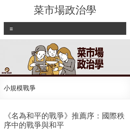
Skip
菜市場政治學
to
content
Menu
小規模戰爭
《名為和平的戰爭》推薦序：國際秩
序中的戰爭與和平