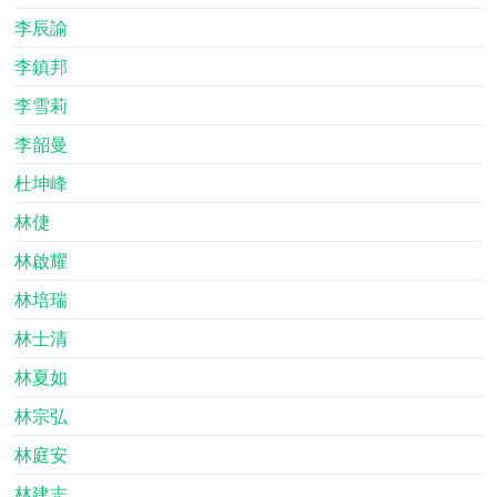
李辰諭
李鎮邦
李雪莉
李韶曼
杜坤峰
林倢
林啟耀
林培瑞
林士清
林夏如
林宗弘
林庭安
林建志