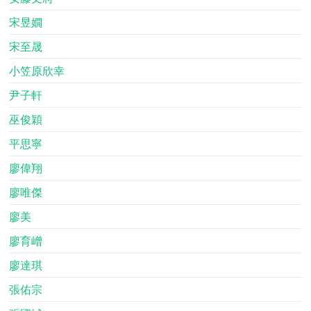
宋昱嫺
宋至晟
小笠原欣幸
尹子軒
巫俊穎
平思寧
廖偉翔
廖唯傑
廖美
廖育嶒
廖達琪
張佑宗