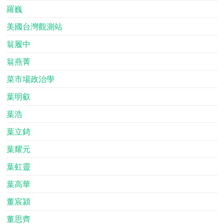
羅巍
美國台灣觀測站
翁履中
翁燕菁
菜市場政治學
葉明叡
葉浩
葉立錡
葉耀元
葉虹靈
葉高華
董宸潁
董思齊