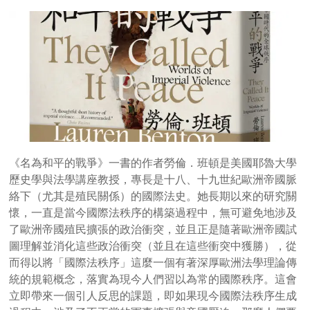
《名為和平的戰爭》一書的作者勞倫．班頓是美國耶魯大學
歷史學與法學講座教授，專長是十八、十九世紀歐洲帝國脈
絡下（尤其是殖民關係）的國際法史。她長期以來的研究關
懷，一直是當今國際法秩序的構築過程中，無可避免地涉及
了歐洲帝國殖民擴張的政治衝突，並且正是隨著歐洲帝國試
圖理解並消化這些政治衝突（並且在這些衝突中獲勝），從
而得以將「國際法秩序」這麼一個有著深厚歐洲法學理論傳
統的規範概念，落實為現今人們習以為常的國際秩序。這會
立即帶來一個引人反思的課題，即如果現今國際法秩序生成