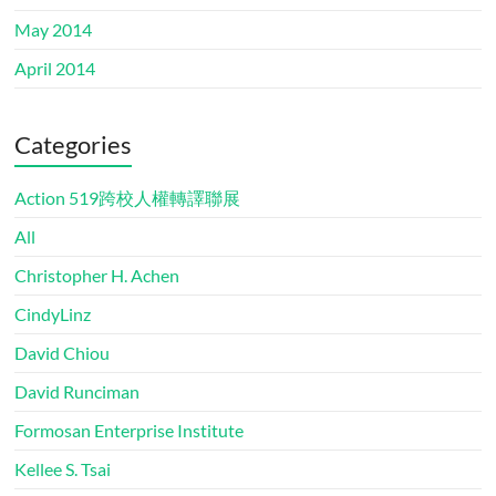
May 2014
April 2014
Categories
Action 519跨校人權轉譯聯展
All
Christopher H. Achen
CindyLinz
David Chiou
David Runciman
Formosan Enterprise Institute
Kellee S. Tsai