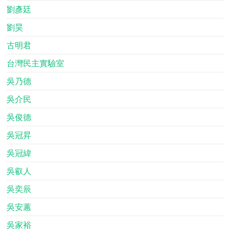
劉彥廷
劉昊
古明君
台灣民主實驗室
吳乃德
吳介民
吳俊德
吳冠昇
吳冠緯
吳叡人
吳奕辰
吳安蕙
吳家裕