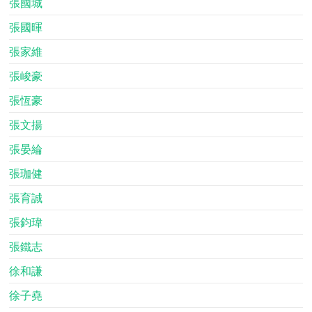
張國城
張國暉
張家維
張峻豪
張恆豪
張文揚
張晏綸
張珈健
張育誠
張鈞瑋
張鐵志
徐和謙
徐子堯