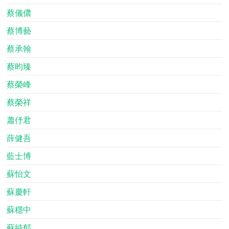
蔡儀儂
蔡博藝
蔡承翰
蔡昀臻
蔡榮峰
蔡榮祥
蕭伃君
薛健吾
藍士博
蘇怡文
蘇慶軒
蘇穩中
蘇純郁