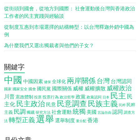
從街頭到國會，從地方到國際： 社會運動後台灣與香港政治
工作者的民主實踐與經驗談
從制度互惠到市場選擇的結構轉型：以台灣釋迦外銷中國為
例
為什麼我們又選出獨裁者與他們的子女？
關鍵字
中國
兩岸關係
台灣
台灣認同
中國因素
全球化
健保
威權政治
威權
威權擴散
國際關係
國民黨
國會
國家
國家安全
民主
民
川普
政黨
憲政體制
投票行為
投票
政治哲學
政黨認同
日本
民意調查
民族主義
民主政治
主化
民意
民粹
民粹
統獨
民調
認同
社會運動
美國
主義
獨裁
調查方
研究方法
言論自由
選舉
轉型正義
香港
選舉制度
法
重分配
月份文章