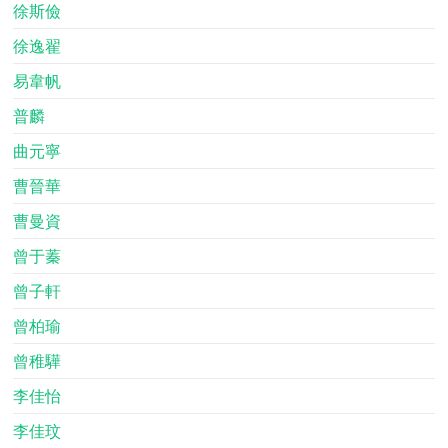
徐斯儉
徐逸翟
易韋帆
普麟
曲元寧
曹晉華
曹曼資
曾于蓁
曾子軒
曾柏瑜
曾稚驊
李佳怡
李佳玟