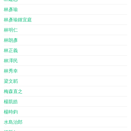
林彥瑜
林彥瑜鍾宜庭
林明仁
林朗彥
林正義
林澤民
林秀幸
梁文韜
梅森直之
楊凱皓
楊時鈞
水島治郎