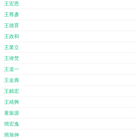
王宏恩
王尊彥
王德育
王政和
王業立
王禕梵
王道一
王金壽
王銘宏
王靖興
童振源
簡宏逸
簡旭伸