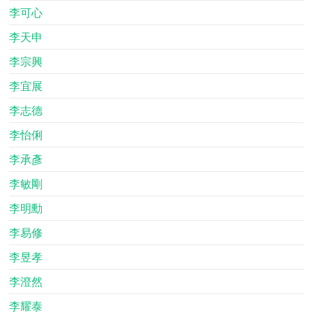
李可心
李天申
李宗興
李宜展
李志德
李怡俐
李承彥
李敏剛
李明勳
李易修
李昱孝
李澄然
李耀泰