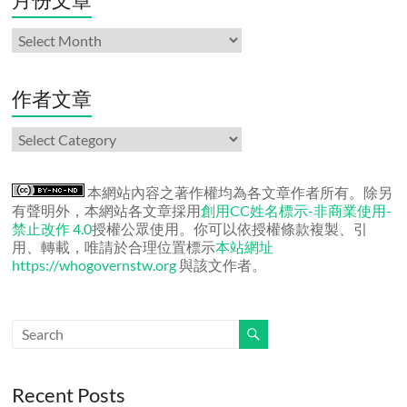
月
份
文
章
作者文章
作
者
文
章
本網站內容之著作權均為各文章作者所有。除另
有聲明外，本網站各文章採用
創用CC姓名標示-非商業使用-
禁止改作 4.0
授權公眾使用。你可以依授權條款複製、引
用、轉載，唯請於合理位置標示
本站網址
https://whogovernstw.org
與該文作者。
Recent Posts