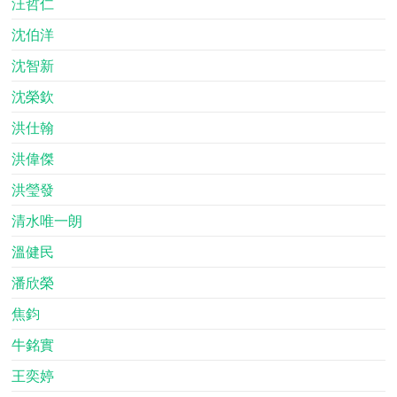
汪哲仁
沈伯洋
沈智新
沈榮欽
洪仕翰
洪偉傑
洪瑩發
清水唯一朗
溫健民
潘欣榮
焦鈞
牛銘實
王奕婷