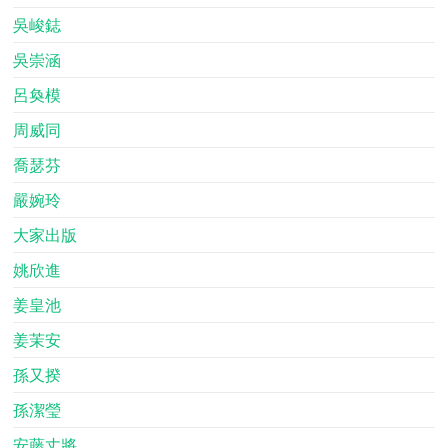
吳峻鋕
吳崇涵
呂奐模
周威同
喬瑟芬
嚴婉玲
大家出版
姚欣進
姜皇池
姜茉安
孫又揆
孫潔瑩
安藤丈將