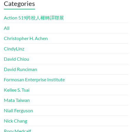
Categories
Action 519跨校人權轉譯聯展
All
Christopher H. Achen
CindyLinz
David Chiou
David Runciman
Formosan Enterprise Institute
Kellee S. Tsai
Mata Taiwan
Niall Ferguson
Nick Chang
Rory Medcalf