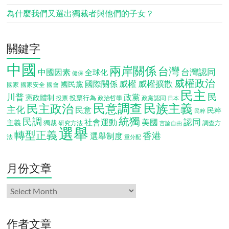
為什麼我們又選出獨裁者與他們的子女？
關鍵字
中國
兩岸關係
台灣
台灣認同
中國因素
全球化
健保
威權政治
威權
威權擴散
國際關係
國民黨
國會
國家
國家安全
民主
民
川普
政黨
憲政體制
投票行為
投票
政治哲學
政黨認同
日本
民意調查
民族主義
民主政治
主化
民意
民粹
民粹
統獨
民調
認同
社會運動
美國
主義
獨裁
調查方
研究方法
言論自由
選舉
轉型正義
香港
選舉制度
法
重分配
月份文章
月
份
文
章
作者文章