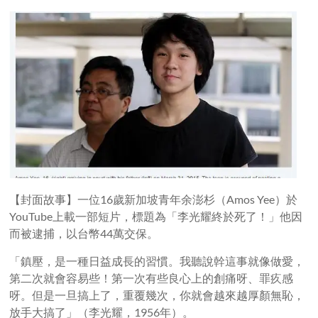
【封面故事】一位16歲新加坡青年余澎杉（Amos Yee）於
YouTube上載一部短片，標題為「李光耀終於死了！」他因
而被逮捕，以台幣44萬交保。
「鎮壓，是一種日益成長的習慣。我聽說幹這事就像做愛，
第二次就會容易些！第一次有些良心上的創痛呀、罪疚感
呀。但是一旦搞上了，重覆幾次，你就會越來越厚顏無恥，
放手大搞了」（李光耀，1956年）。