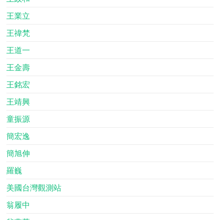
王業立
王禕梵
王道一
王金壽
王銘宏
王靖興
童振源
簡宏逸
簡旭伸
羅巍
美國台灣觀測站
翁履中