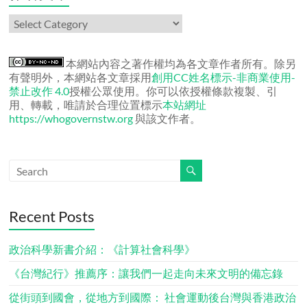
作
者
文
章
本網站內容之著作權均為各文章作者所有。除另
有聲明外，本網站各文章採用
創用CC姓名標示-非商業使用-
禁止改作 4.0
授權公眾使用。你可以依授權條款複製、引
用、轉載，唯請於合理位置標示
本站網址
https://whogovernstw.org
與該文作者。
Recent Posts
政治科學新書介紹：《計算社會科學》
《台灣紀行》推薦序：讓我們一起走向未來文明的備忘錄
從街頭到國會，從地方到國際： 社會運動後台灣與香港政治