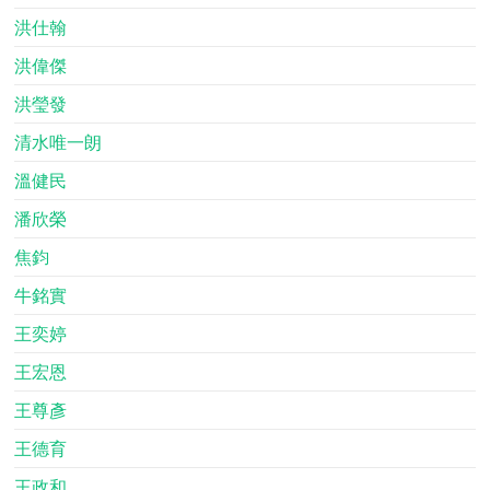
洪仕翰
洪偉傑
洪瑩發
清水唯一朗
溫健民
潘欣榮
焦鈞
牛銘實
王奕婷
王宏恩
王尊彥
王德育
王政和