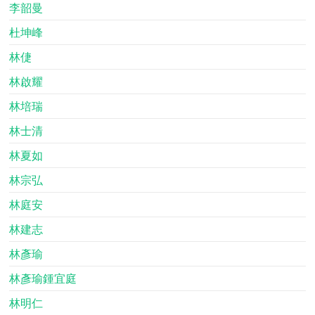
李韶曼
杜坤峰
林倢
林啟耀
林培瑞
林士清
林夏如
林宗弘
林庭安
林建志
林彥瑜
林彥瑜鍾宜庭
林明仁