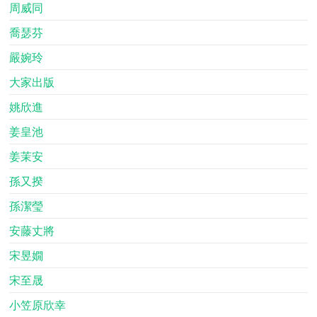
周威同
喬瑟芬
嚴婉玲
大家出版
姚欣進
姜皇池
姜茉安
孫又揆
孫潔瑩
安藤丈將
宋昱嫺
宋至晟
小笠原欣幸