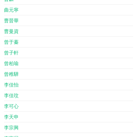
曲元寧
曹晉華
曹曼資
曾于蓁
曾子軒
曾柏瑜
曾稚驊
李佳怡
李佳玟
李可心
李天申
李宗興