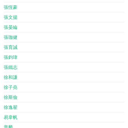
張恆豪
張文揚
張晏綸
張珈健
張育誠
張鈞瑋
張鐵志
徐和謙
徐子堯
徐斯儉
徐逸翟
易韋帆
普麟