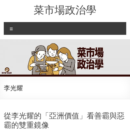
Skip
菜市場政治學
to
content
Menu
李光耀
從李光耀的「亞洲價值」看善霸與惡
霸的雙重鏡像