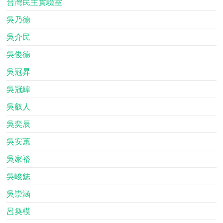
台灣民主實驗室
吳乃德
吳介民
吳俊德
吳冠昇
吳冠緯
吳叡人
吳奕辰
吳安蕙
吳家裕
吳峻鋕
吳崇涵
呂奐模