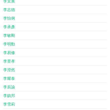
李宜展
李志德
李怡俐
李承彥
李敏剛
李明勳
李易修
李昱孝
李澄然
李耀泰
李辰諭
李鎮邦
李雪莉