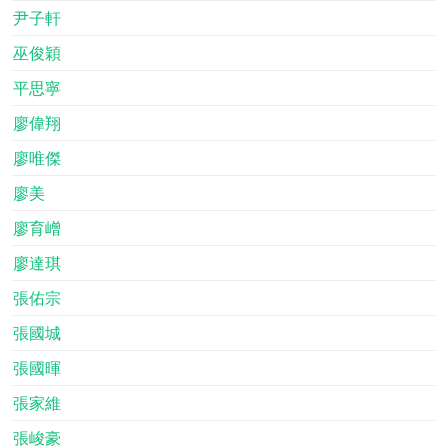
尹子軒
巫俊穎
平思寧
廖偉翔
廖唯傑
廖美
廖育嶒
廖達琪
張佑宗
張國城
張國暉
張家維
張峻豪