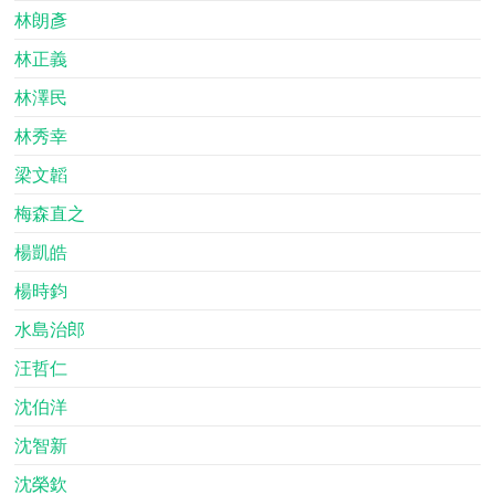
林朗彥
林正義
林澤民
林秀幸
梁文韜
梅森直之
楊凱皓
楊時鈞
水島治郎
汪哲仁
沈伯洋
沈智新
沈榮欽