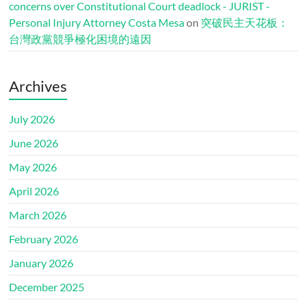
concerns over Constitutional Court deadlock - JURIST -
Personal Injury Attorney Costa Mesa
on
突破民主天花板：
台灣政黨競爭極化困境的遠因
Archives
July 2026
June 2026
May 2026
April 2026
March 2026
February 2026
January 2026
December 2025