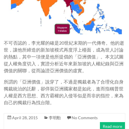
不可否認的，李光耀的確是20世紀末期的一代傳奇。他的逝
世，讓他所締造的新加坡模式再度浮上檯面，成為世人討論
的熱點，其中一項便是他所提倡的「亞洲價值」。本文試圖
從人權角度切入，實證分析近年來新加坡的人權紀錄與亞洲
價值的關聯，從而論證亞洲價值的虛實。
所謂的「亞洲價值」說穿了，不過是獨裁者為了合理化自身
獨裁統治的託辭，卻佯裝亞洲國家都是如此，進而指稱普世
人權是西方思想、西方霸權的入侵等似是而非的指控，來為
自己的獨裁行為找台階。
April 28, 2015
李明勳
No Comments
Read more