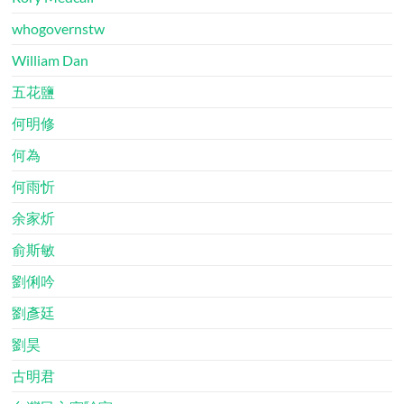
whogovernstw
William Dan
五花鹽
何明修
何為
何雨忻
余家炘
俞斯敏
劉俐吟
劉彥廷
劉昊
古明君