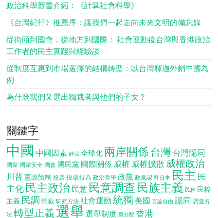
政治科學新書介紹：《計算社會科學》
《台灣紀行》推薦序：讓我們一起走向未來文明的備忘錄
從街頭到國會，從地方到國際： 社會運動後台灣與香港政治
工作者的民主實踐與經驗談
從制度互惠到市場選擇的結構轉型：以台灣釋迦外銷中國為
例
為什麼我們又選出獨裁者與他們的子女？
關鍵字
中國
兩岸關係
台灣
台灣認同
中國因素
全球化
健保
威權政治
威權
威權擴散
國際關係
國民黨
國會
國家
國家安全
民主
民
川普
政黨
憲政體制
投票行為
投票
政治哲學
政黨認同
日本
民意調查
民族主義
民主政治
主化
民意
民粹
民粹
統獨
民調
認同
社會運動
美國
主義
獨裁
調查方
研究方法
言論自由
選舉
轉型正義
香港
選舉制度
法
重分配