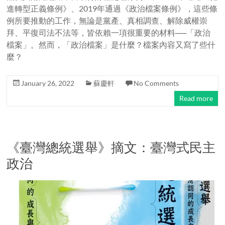
進轉型正義條例》、2019年通過《政治檔案條例》，這些條
例所要推動的工作，無論是黨產、真相調查、解除威權崇
拜、平復司法不法等，皆依賴一項很重要的材料──「政治
檔案」。然而，「政治檔案」是什麼？檔案內容又寫了些什
麼？
January 26, 2022
蘇慶軒
No Comments
Read more
《臺灣總統選舉》摘文：臺灣式民主
政治