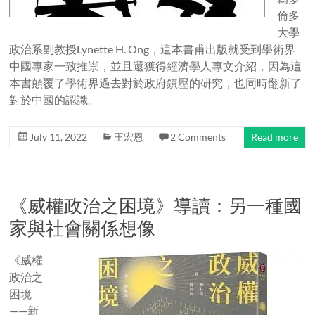
倫多
大學
政治系副教授Lynette H. Ong，這本書甫出版就受到學術界
中國專家一致推崇，並且還獲得經濟學人專文介紹，因為這
本書顛覆了學術界過去對於政府鎮壓的研究，也同時翻新了
對於中國的認識。
July 11, 2022
王宏恩
2 Comments
Read more
《威權政治之困境》導讀：另一種國
家與社會關係想像
《威權
政治之
困境
——新