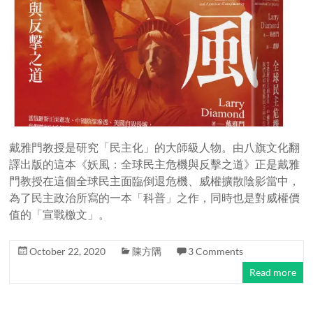
戴雅門教授是研究「民主化」的大師級人物。由八旗文化翻
譯出版的這本《妖風：全球民主危機與反擊之道》正是戴雅
門教授在這個全球民主面臨倒退危機、威權擴散陰影當中，
為了民主政治所寫的一本「科普」之作，同時也是對威權價
值的「宣戰檄文」。
October 22, 2020
陳方隅
3 Comments
Read more