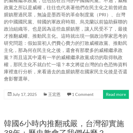
的威權繼承政黨，也包括在台灣的中國國民黨。不過，威權
政黨之所以是威權，往往也代表著他們在民主化之前曾經血
腥鎮壓過民眾，無論是墨西哥的革命制度黨（PRI）、台灣
的中國國民黨、韓國的軍政府時期、烏克蘭以前協助蘇聯的
政治組織等。也是因為這些血腥鎮壓，讓人民受不了，最後
才推翻威權、推動民主化。這時就出現一個政治學家思考的
研究問題：假如當初人們費心費力的打敗威權政黨、推動民
主化，那為何在民主化之後，還會有那麼多的威權繼承政
黨？而且這其中還有一半的威權繼承政黨成功的取得執政
權，那民主化不就白忙一場？本文將從台灣的白色恐怖資料
庫裡進行分析，來看過去的血腥鎮壓在國家民主化後是否還
會影響選舉。
July 17, 2025
王宏恩
1 Comment
Read more
韓國6小時內推翻戒嚴，台灣卻實施
38年：歷史教會了我們什麼？