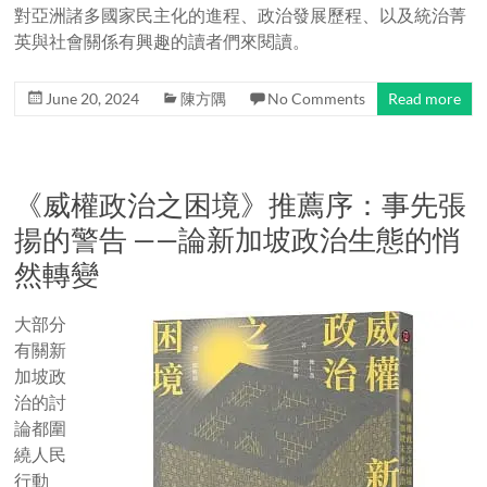
對亞洲諸多國家民主化的進程、政治發展歷程、以及統治菁
英與社會關係有興趣的讀者們來閱讀。
June 20, 2024
陳方隅
No Comments
Read more
《威權政治之困境》推薦序：事先張
揚的警告 ——論新加坡政治生態的悄
然轉變
大部分
有關新
加坡政
治的討
論都圍
繞人民
行動