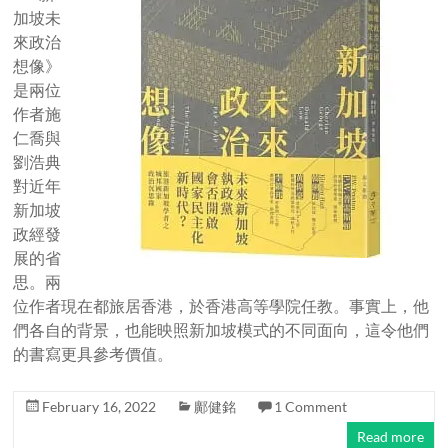
加坡未
來政治
想像》
是兩位
作者施
仁喬與
劉浩典
對近年
新加坡
政經發
展的省
思。兩
位作者現在都旅居香港，於香港高等學院任教。事實上，他
們各自的背景，也能映照新加坡模式的不同面向，這令他們
的書寫更具參考價值。
February 16, 2022
鄺健銘
1 Comment
Read more