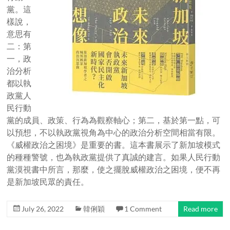
黨。這
樣說，
意思有
二：第
一，政
治分析
都以執
政黨人
民行動
黨的成員、政策、行為為觀察軸心；第二，基於第一點，可
以預想，不以執政黨視角為中心的政治分析空間相當有限。
《威權政治之困境》是重要的書。這本書展示了新加坡模式
的種種警號，也為執政黨提供了真誠的建言。如果人民行動
黨漠視書中所言，那麼，使之擺脫威權政治之困境，便不再
是新加坡民眾的責任。
July 26, 2022
韓俐穎
1 Comment
Read more