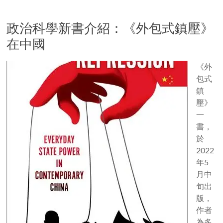
政治科學新書介紹：《外包式鎮壓》
在中國
《外
包式
鎮
壓》
一
書，
於
2022
年5
月中
旬出
版，
作者
為多