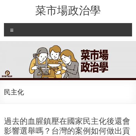
Skip
菜市場政治學
to
content
Menu
民主化
過去的血腥鎮壓在國家民主化後還會
影響選舉嗎？台灣的案例如何做出貢