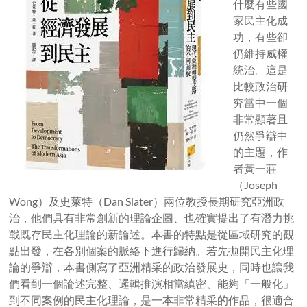
什麼有些國
家民主化成
功，有些卻
仍維持威權
統治。這是
比較政治研
究當中一個
非常顯著且
仍然爭辯中
的主題，作
者黃一莊
（Joseph
Wong）及史萊特（Dan Slater）兩位教授長期研究亞洲政
治，他們具有非常創新的理論企圖、也確實提出了有潛力挑
戰既存民主化理論的新論述。本書的特點是從區域研究的觀
點出發，在各別個案的脈絡下進行歸納。若先拋開民主化理
論的爭辯，本書側寫了亞洲精采的政治發展史，同時也讓我
們看到一個論述完整、邏輯推演相當縝密、能夠「一般化」
到不同案例的民主化理論，是一本非常精采的作品，很適合