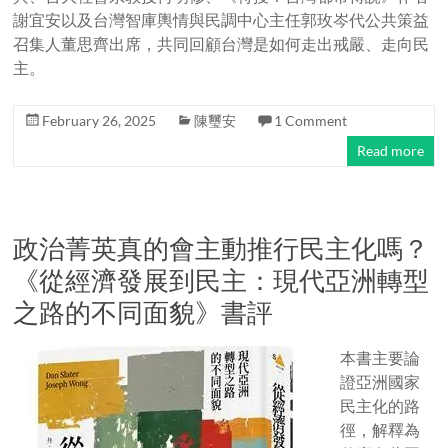
謝宜安以及台灣智庫輿情與民調中心主任郭玫岑代公共策益
召集人董思齊出席，共同回顧台灣是如何走出戒嚴、走向民
主。
February 26, 2025
陳璽安
1 Comment
Read more
政治菁英真的會主動推行民主化嗎？
《從經濟發展到民主：現代亞洲轉型
之路的不同面貌》書評
本書主要論
證亞洲國家
民主化的路
徑，解釋為