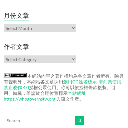
月份文章
月
份
文
章
作者文章
作
者
文
章
本網站內容之著作權均為各文章作者所有。除另
有聲明外，本網站各文章採用
創用CC姓名標示-非商業使用-
禁止改作 4.0
授權公眾使用。你可以依授權條款複製、引
用、轉載，唯請於合理位置標示
本站網址
https://whogovernstw.org
與該文作者。