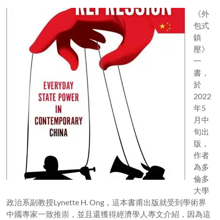
《外
包式
鎮
壓》
一
書，
於
2022
年5
月中
旬出
版，
作者
為多
倫多
大學
政治系副教授Lynette H. Ong，這本書甫出版就受到學術界
中國專家一致推崇，並且還獲得經濟學人專文介紹，因為這