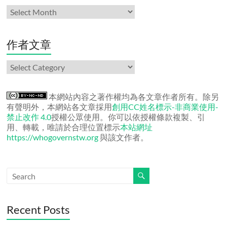
月
份
文
章
作者文章
作
者
文
章
本網站內容之著作權均為各文章作者所有。除另
有聲明外，本網站各文章採用
創用CC姓名標示-非商業使用-
禁止改作 4.0
授權公眾使用。你可以依授權條款複製、引
用、轉載，唯請於合理位置標示
本站網址
https://whogovernstw.org
與該文作者。
Recent Posts