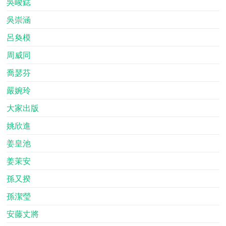
吳峻鋕
吳崇涵
呂奐模
周威同
喬瑟芬
嚴婉玲
大家出版
姚欣進
姜皇池
姜茉安
孫又揆
孫潔瑩
安藤丈將