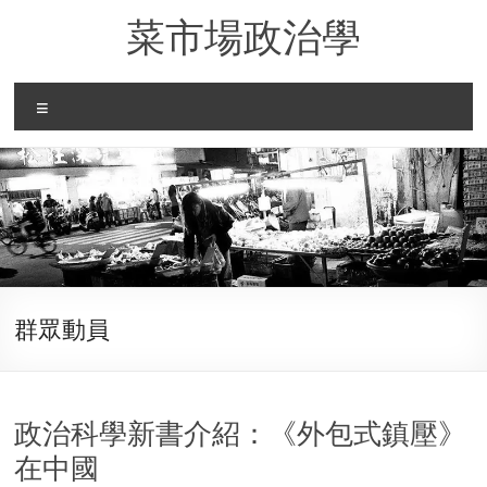
Skip
菜市場政治學
to
content
Menu
群眾動員
政治科學新書介紹：《外包式鎮壓》
在中國