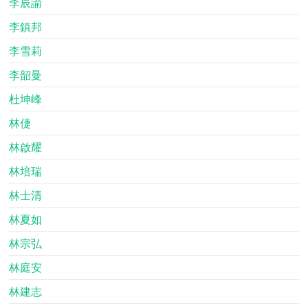
李辰諭
李鎮邦
李雪莉
李韶曼
杜坤峰
林倢
林啟耀
林培瑞
林士清
林夏如
林宗弘
林庭安
林建志