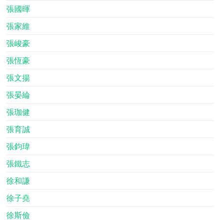
張國暉
張家維
張峻豪
張恆豪
張文揚
張晏綸
張珈健
張育誠
張鈞瑋
張鐵志
徐和謙
徐子堯
徐斯儉