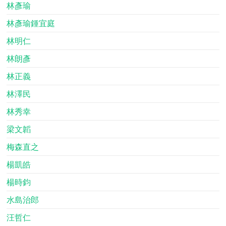
林彥瑜
林彥瑜鍾宜庭
林明仁
林朗彥
林正義
林澤民
林秀幸
梁文韜
梅森直之
楊凱皓
楊時鈞
水島治郎
汪哲仁