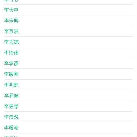
李天申
李宗興
李宜展
李志德
李怡俐
李承彥
李敏剛
李明勳
李易修
李昱孝
李澄然
李耀泰