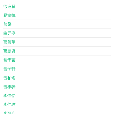
徐逸翟
易韋帆
普麟
曲元寧
曹晉華
曹曼資
曾于蓁
曾子軒
曾柏瑜
曾稚驊
李佳怡
李佳玟
李可心