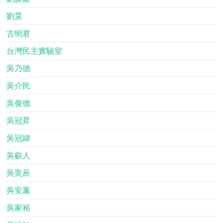
劉昊
古明君
台灣民主實驗室
吳乃德
吳介民
吳俊德
吳冠昇
吳冠緯
吳叡人
吳奕辰
吳安蕙
吳家裕