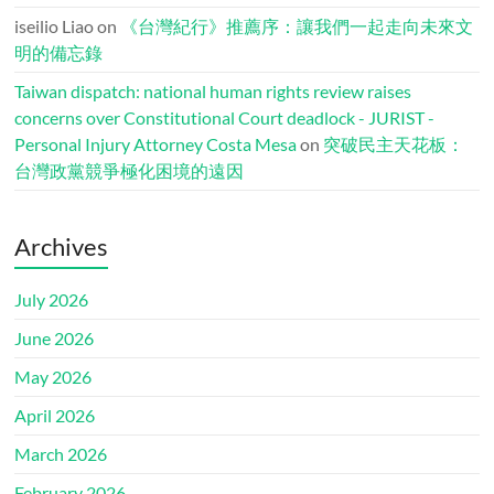
iseilio Liao
on
《台灣紀行》推薦序：讓我們一起走向未來文
明的備忘錄
Taiwan dispatch: national human rights review raises
concerns over Constitutional Court deadlock - JURIST -
Personal Injury Attorney Costa Mesa
on
突破民主天花板：
台灣政黨競爭極化困境的遠因
Archives
July 2026
June 2026
May 2026
April 2026
March 2026
February 2026