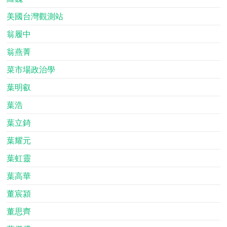
美國台灣觀測站
翁履中
翁燕菁
菜市場政治學
葉明叡
葉浩
葉立錡
葉耀元
葉虹靈
葉高華
董宸潁
董思齊