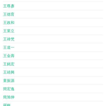
王尊彥
王德育
王政和
王業立
王禕梵
王道一
王金壽
王銘宏
王靖興
童振源
簡宏逸
簡旭伸
羅巍