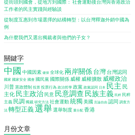
從街頭到國會，從地方到國際： 社會運動後台灣與香港政治
工作者的民主實踐與經驗談
從制度互惠到市場選擇的結構轉型：以台灣釋迦外銷中國為
例
為什麼我們又選出獨裁者與他們的子女？
關鍵字
中國
兩岸關係
台灣
台灣認同
中國因素
全球化
健保
威權政治
威權
威權擴散
國際關係
國民黨
國會
國家
國家安全
民主
民
川普
政黨
憲政體制
投票行為
投票
政治哲學
政黨認同
日本
民意調查
民族主義
民主政治
主化
民意
民粹
民粹
統獨
民調
認同
社會運動
美國
主義
獨裁
調查方
研究方法
言論自由
選舉
轉型正義
香港
選舉制度
法
重分配
月份文章