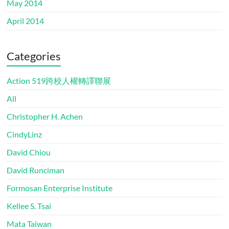
May 2014
April 2014
Categories
Action 519跨校人權轉譯聯展
All
Christopher H. Achen
CindyLinz
David Chiou
David Runciman
Formosan Enterprise Institute
Kellee S. Tsai
Mata Taiwan