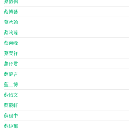
蔡儀儂
蔡博藝
蔡承翰
蔡昀臻
蔡榮峰
蔡榮祥
蕭伃君
薛健吾
藍士博
蘇怡文
蘇慶軒
蘇穩中
蘇純郁