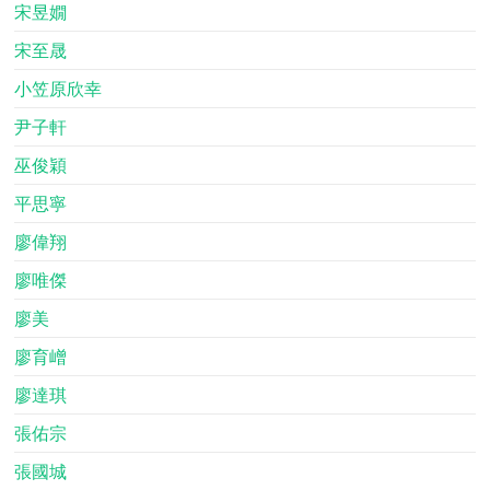
宋昱嫺
宋至晟
小笠原欣幸
尹子軒
巫俊穎
平思寧
廖偉翔
廖唯傑
廖美
廖育嶒
廖達琪
張佑宗
張國城