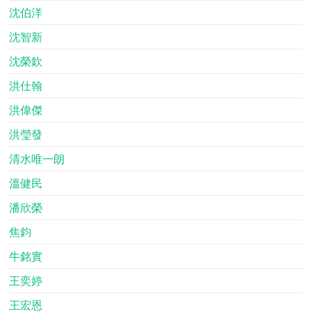
沈伯洋
沈智新
沈榮欽
洪仕翰
洪偉傑
洪瑩發
清水唯一朗
溫健民
潘欣榮
焦鈞
牛銘實
王奕婷
王宏恩