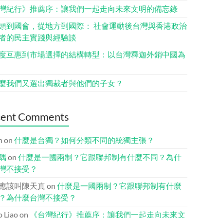
灣紀行》推薦序：讓我們一起走向未來文明的備忘錄
頭到國會，從地方到國際： 社會運動後台灣與香港政治
者的民主實踐與經驗談
度互惠到市場選擇的結構轉型：以台灣釋迦外銷中國為
麼我們又選出獨裁者與他們的子女？
cent Comments
n
on
什麼是台獨？如何分類不同的統獨主張？
隅
on
什麼是一國兩制？它跟聯邦制有什麼不同？為什
灣不接受？
應該叫陳天真
on
什麼是一國兩制？它跟聯邦制有什麼
？為什麼台灣不接受？
io Liao
on
《台灣紀行》推薦序：讓我們一起走向未來文