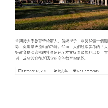
常期待大學教育帶給窮人、偏鄉學子、弱勢群體一個翻
等、促進階級流動的功能。然而，人們經常參考的「大
等教育扮演這樣的社會角色？本文從階級觀點出發，首
例，反省其背後所隱含的高等教育價值觀。
October 18, 2015
黃兆年
No Comments