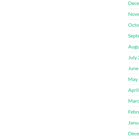
Dece
Nove
Octo
Sept
Augu
July
June
May 
Apri
Marc
Febr
Janu
Dece