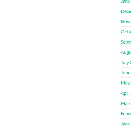
Janu
Dece
Nove
Octo
Sept
Augu
July
June
May 
Apri
Marc
Febr
Janu