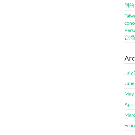
明的
Taiwa
conc
Pers
台灣
Arc
July
June
May 
Apri
Marc
Febr