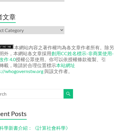
者文章
本網站內容之著作權均為各文章作者所有。除另
明外，本網站各文章採用
創用CC姓名標示-非商業使用-
作 4.0
授權公眾使用。你可以依授權條款複製、引
轉載，唯請於合理位置標示
本站網址
s://whogovernstw.org
與該文作者。
ent Posts
科學新書介紹：《計算社會科學》