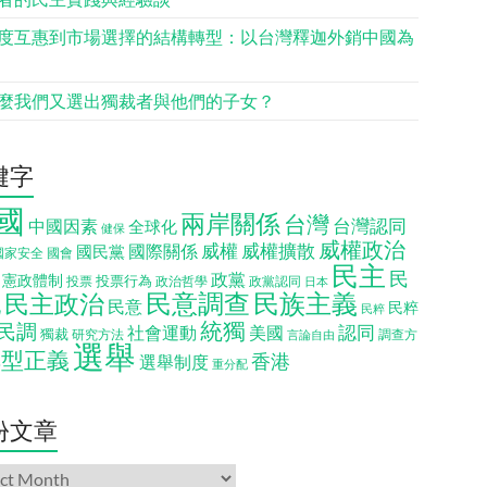
度互惠到市場選擇的結構轉型：以台灣釋迦外銷中國為
麼我們又選出獨裁者與他們的子女？
鍵字
國
兩岸關係
台灣
台灣認同
中國因素
全球化
健保
威權政治
威權
威權擴散
國際關係
國民黨
國會
國家安全
民主
民
政黨
憲政體制
投票行為
投票
政治哲學
政黨認同
日本
民意調查
民族主義
民主政治
化
民意
民粹
民粹
統獨
民調
認同
社會運動
美國
獨裁
調查方
研究方法
言論自由
選舉
轉型正義
香港
選舉制度
重分配
份文章