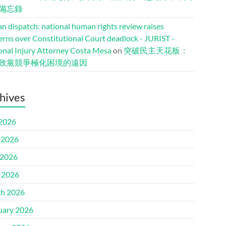
備忘錄
n dispatch: national human rights review raises
erns over Constitutional Court deadlock - JURIST -
onal Injury Attorney Costa Mesa
on
突破民主天花板：
政黨競爭極化困境的遠因
hives
 2026
 2026
2026
l 2026
h 2026
uary 2026