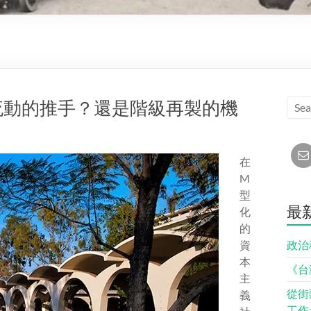
流動的推手？還是階級再製的機
在
M
型
最
化
的
資
政治
本
《台
主
從街
義
工作