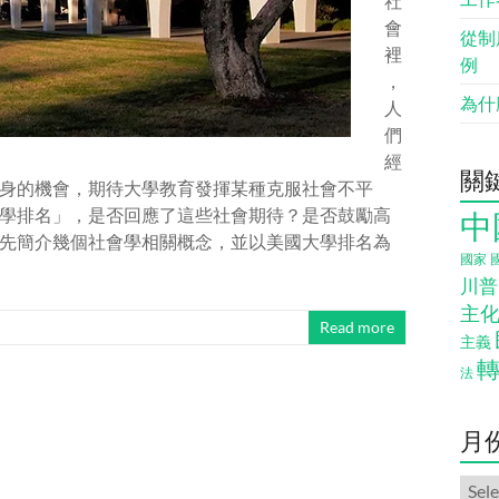
社
會
從制
裡
例
，
為什
人
們
經
關
身的機會，期待大學教育發揮某種克服社會不平
學排名」，是否回應了這些社會期待？是否鼓勵高
中
先簡介幾個社會學相關概念，並以美國大學排名為
國家
川普
主
Read more
主義
法
月
月