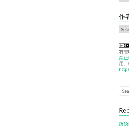
份
文
章
作
作
者
文
章
有聲
禁止改
用、
http
Rec
政治