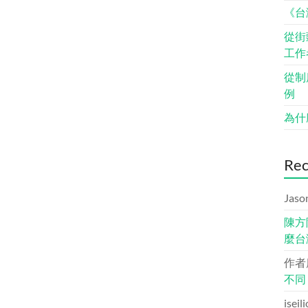
《台
從街
工作
從制
例
為什
Re
Jaso
陳方
麼台
作者
不同
iseil