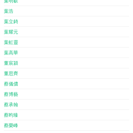
葉明叡
葉浩
葉立錡
葉耀元
葉虹靈
葉高華
董宸潁
董思齊
蔡儀儂
蔡博藝
蔡承翰
蔡昀臻
蔡榮峰