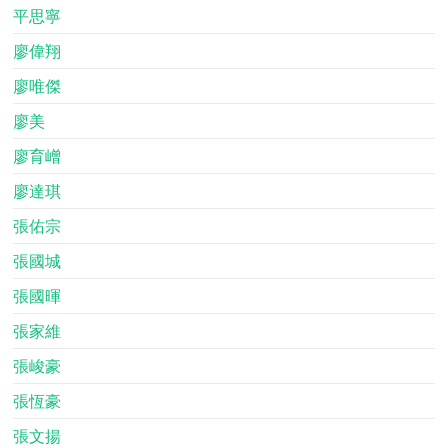
平思寧
廖偉翔
廖唯傑
廖美
廖育嶒
廖達琪
張佑宗
張國城
張國暉
張家維
張峻豪
張恆豪
張文揚