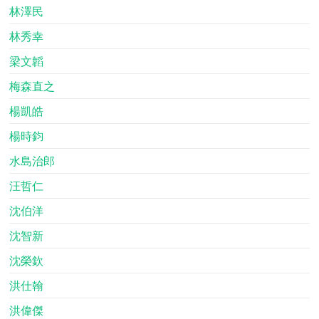
林澤民
林秀幸
梁文韜
梅森直之
楊凱皓
楊時鈞
水島治郎
汪哲仁
沈伯洋
沈智新
沈榮欽
洪仕翰
洪偉傑