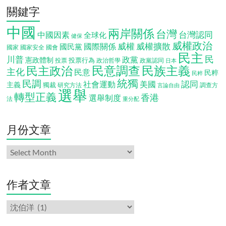
關鍵字
中國
兩岸關係
台灣
台灣認同
中國因素
全球化
健保
威權政治
威權
威權擴散
國際關係
國民黨
國會
國家
國家安全
民主
民
川普
政黨
憲政體制
投票行為
投票
政治哲學
政黨認同
日本
民意調查
民族主義
民主政治
主化
民意
民粹
民粹
統獨
民調
認同
社會運動
美國
主義
獨裁
調查方
研究方法
言論自由
選舉
轉型正義
香港
選舉制度
法
重分配
月份文章
月
份
文
章
作者文章
作
者
文