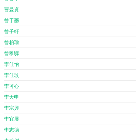
曹曼資
曾于蓁
曾子軒
曾柏瑜
曾稚驊
李佳怡
李佳玟
李可心
李天申
李宗興
李宜展
李志德