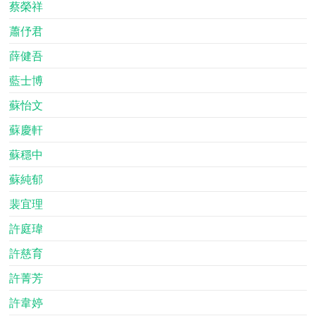
蔡榮祥
蕭伃君
薛健吾
藍士博
蘇怡文
蘇慶軒
蘇穩中
蘇純郁
裴宜理
許庭瑋
許慈育
許菁芳
許韋婷