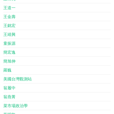
王道一
王金壽
王銘宏
王靖興
童振源
簡宏逸
簡旭伸
羅巍
美國台灣觀測站
翁履中
翁燕菁
菜市場政治學