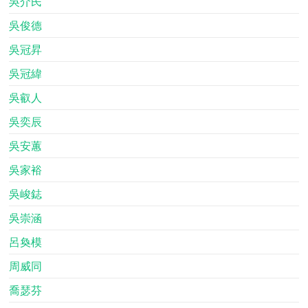
吳介民
吳俊德
吳冠昇
吳冠緯
吳叡人
吳奕辰
吳安蕙
吳家裕
吳峻鋕
吳崇涵
呂奐模
周威同
喬瑟芬