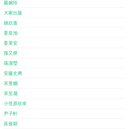
嚴婉玲
大家出版
姚欣進
姜皇池
姜茉安
孫又揆
孫潔瑩
安藤丈將
宋昱嫺
宋至晟
小笠原欣幸
尹子軒
巫俊穎