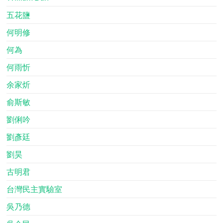
五花鹽
何明修
何為
何雨忻
余家炘
俞斯敏
劉俐吟
劉彥廷
劉昊
古明君
台灣民主實驗室
吳乃德