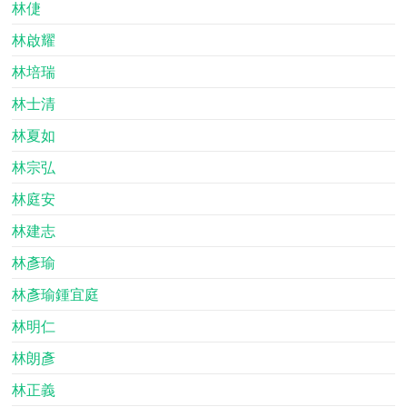
林倢
林啟耀
林培瑞
林士清
林夏如
林宗弘
林庭安
林建志
林彥瑜
林彥瑜鍾宜庭
林明仁
林朗彥
林正義