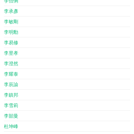
李怡俐
李承彥
李敏剛
李明勳
李易修
李昱孝
李澄然
李耀泰
李辰諭
李鎮邦
李雪莉
李韶曼
杜坤峰