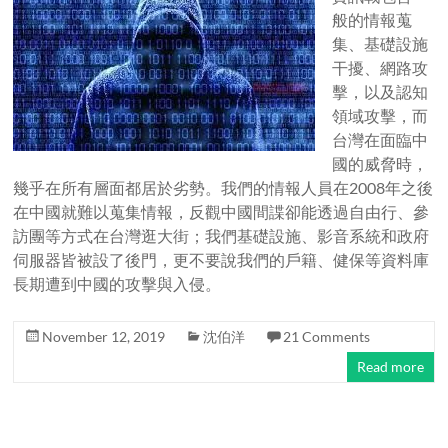
般的情報蒐
集、基礎設施
干擾、網路攻
擊，以及認知
領域攻擊，而
台灣在面臨中
國的威脅時，
幾乎在所有層面都居於劣勢。我們的情報人員在2008年之後
在中國就難以蒐集情報，反觀中國間諜卻能透過自由行、參
訪團等方式在台灣逛大街；我們基礎設施、影音系統和政府
伺服器皆被設了後門，更不要說我們的戶籍、健保等資料庫
長期遭到中國的攻擊與入侵。
November 12, 2019
沈伯洋
21 Comments
Read more