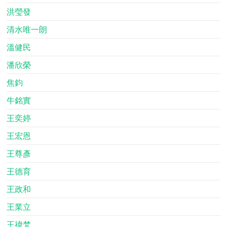
洪瑩發
清水唯一朗
溫健民
潘欣榮
焦鈞
牛銘實
王奕婷
王宏恩
王尊彥
王德育
王政和
王業立
王禕梵