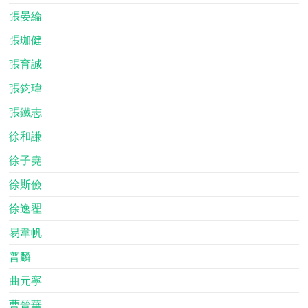
張晏綸
張珈健
張育誠
張鈞瑋
張鐵志
徐和謙
徐子堯
徐斯儉
徐逸翟
易韋帆
普麟
曲元寧
曹晉華