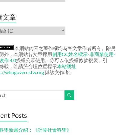
者文章
本網站內容之著作權均為各文章作者所有。除另
明外，本網站各文章採用
創用CC姓名標示-非商業使用-
作 4.0
授權公眾使用。你可以依授權條款複製、引
轉載，唯請於合理位置標示
本站網址
s://whogovernstw.org
與該文作者。
ent Posts
科學新書介紹：《計算社會科學》