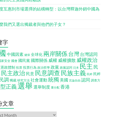
度互惠到市場選擇的結構轉型：以台灣釋迦外銷中國為
麼我們又選出獨裁者與他們的子女？
鍵字
國
兩岸關係
台灣
台灣認同
中國因素
全球化
健保
威權政治
威權
威權擴散
國際關係
國民黨
國會
國家安全
民主
民
政黨
憲政體制
投票行為
投票
政治哲學
政黨認同
日本
民意調查
民族主義
民主政治
化
民意
民粹
民粹
統獨
民調
認同
社會運動
美國
獨裁
調查方
研究方法
言論自由
選舉
轉型正義
香港
選舉制度
重分配
份文章