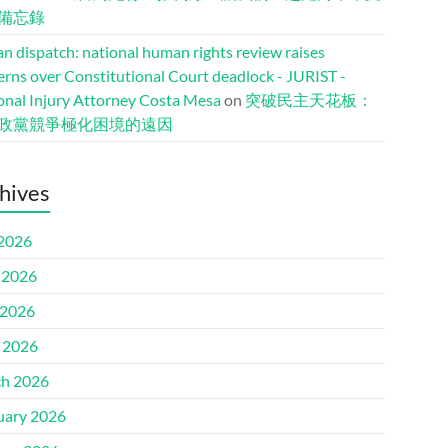
備忘錄
n dispatch: national human rights review raises
erns over Constitutional Court deadlock - JURIST -
onal Injury Attorney Costa Mesa
on
突破民主天花板：
政黨競爭極化困境的遠因
hives
 2026
 2026
2026
l 2026
h 2026
uary 2026