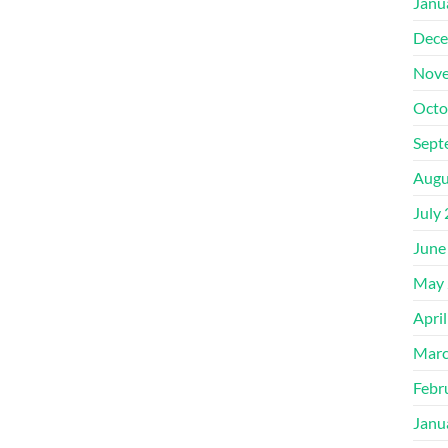
Janu
Dece
Nove
Octo
Sept
Augu
July
June
May 
Apri
Marc
Febr
Janu