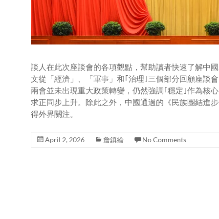
談人在此次座談會的各項觀點，幫助讀者快速了解中國
文從「經濟」、「軍事」和｢治理｣三個部分回顧座談會
兩會並未出現重大政策轉變，仍然強調｢穩定｣作為核
求正同步上升。除此之外，中國通過的《民族團結進步
得外界關注。
April 2, 2026
詹鎮綸
No Comments