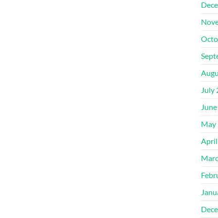
Dece
Nove
Octo
Sept
Augu
July
June
May 
Apri
Marc
Febr
Janu
Dece