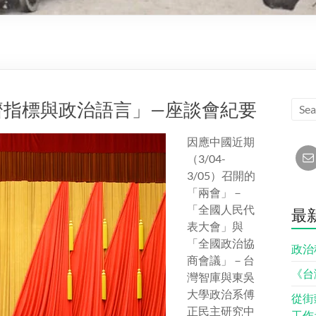
濟指標與政治語言」—座談會紀要
因應中國近期
（3/04-
3/05）召開的
「兩會」－
「全國人民代
最
表大會」與
「全國政治協
政治
商會議」－台
《台
灣智庫與東吳
大學政治系傅
從街
正民主研究中
工作