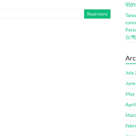
明的
Read more
Taiwa
conc
Pers
台灣
Arc
July
June
May 
Apri
Marc
Febr