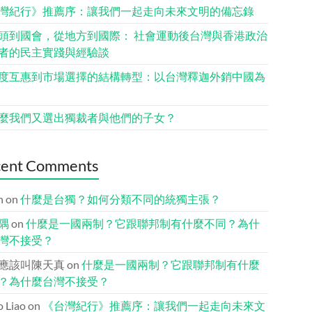
灣紀行》推薦序：讓我們一起走向未來文明的備忘錄
頭到國會，從地方到國際： 社會運動後台灣與香港政治
者的民主實踐與經驗談
度互惠到市場選擇的結構轉型：以台灣釋迦外銷中國為
麼我們又選出獨裁者與他們的子女？
cent Comments
n
on
什麼是台獨？如何分類不同的統獨主張？
隅
on
什麼是一國兩制？它跟聯邦制有什麼不同？為什
灣不接受？
應該叫陳天真
on
什麼是一國兩制？它跟聯邦制有什麼
？為什麼台灣不接受？
io Liao
on
《台灣紀行》推薦序：讓我們一起走向未來文