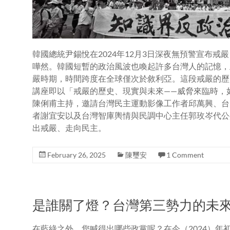
韓國總統尹錫悅在2024年12月3日深夜無預警宣布
嘩然。韓國短暫的政治風波也喚起許多台灣人的記憶，
嚴時期，時間跨度在全球僅次於敘利亞。這段戒嚴的歷史
講座即以「戒嚴的歷史、現實與未來——威脅來臨時，
陳俐甫主持，邀請台灣民主運動影像工作者邱萬興、台
者謝宜安以及台灣智庫輿情與民調中心主任郭玫岑代公
出戒嚴、走向民主。
February 26, 2025
陳璽安
1 Comment
是誰關了燈？台灣第三勢力的未
在藍綠之外，您喊得出哪些政黨呢？在今（2024）年