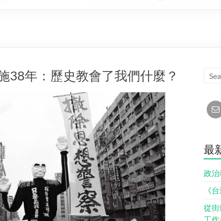
施38年：歷史教會了我們什麼？
最
政治
《台
從街
工作