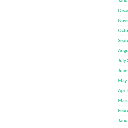
Janu
Dece
Nove
Octo
Sept
Augu
July
June
May 
Apri
Marc
Febr
Janu