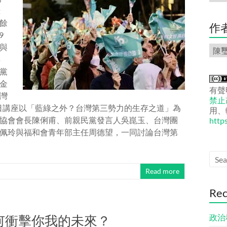
份
綠
文
餘
章
作
9
與
作
者
得
文
黨
章
金
有聲
灣
禁止改
年日講座以「藍綠之外？台灣第三勢力的生存之道」為
用、
協會會長陳俐甫、前親民黨發言人吳崑玉、台灣團
http
佩玲與福和會青年部主任周德望，一同討論台灣第
Read more
Rec
何衝擊你我的未來？
政治