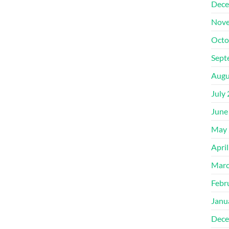
Dece
Nove
Octo
Sept
Augu
July
June
May 
Apri
Marc
Febr
Janu
Dece