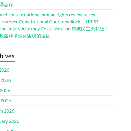
備忘錄
n dispatch: national human rights review raises
erns over Constitutional Court deadlock - JURIST -
onal Injury Attorney Costa Mesa
on
突破民主天花板：
政黨競爭極化困境的遠因
hives
 2026
 2026
2026
l 2026
h 2026
uary 2026