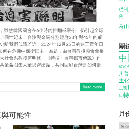
從制
例
為什
戒嚴，雖然韓國國會在6小時內推翻戒嚴令，仍引起全球
上個世紀末，台澎與金馬分別經歷38年與45年的戒
離我們似遠若近，2024年12月25日的週三青年日
關
如何在危機中保衛民主」為題，由台灣教授協會會長
中
大社會系教授何明修、《特搜！台灣都市傳說》作
共策益召集人董思齊出席，共同回顧台灣是如何走
國家
川普
主
Read more
主義
法
月
來與可能性
月
初