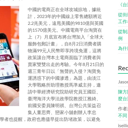
《台
中國的電商正在全球攻城掠地，據統
從街
計，2023年的中國線上零售總額將近
工作
2.2兆美元，遠甩美國的9810億與英國
的1570億美元。中國電商平台淘寶在
從制
上（7）月底宣布將台灣加入「全球大
例
服飾包郵計畫」，自8月2日消費者購
為什
物滿99元人民幣即享跨境免運，這將
政策讓台灣本土電商面臨了消費者與
賣家雙雙出走的考驗。今年8月21日的
Re
週三青年日以「無聲的入侵？淘寶免
運誘惑下的中國滲透」為題，由淡江
Jaso
大學戰略所助理教授馬準威主持，邀
請中華經濟研究院助研究員王國臣、
陳方
臺灣海洋大學法政學院教授江雅綺、
麼台
前國安委員陳明祺、台灣公共策益召
作者
集人董思齊、戀家小舖創辦人李忠
不同
學者也提醒，政府也應儘早提出防堵政策，以避免
iseil