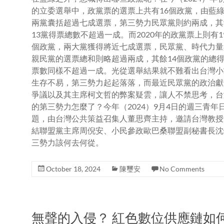
的立委選舉中，政黨票的選票上共有16個政黨，由藍
兩黨囊括超過七成選票，第三勢力民眾黨則約兩成，其
13黨得票總數不超過一成。而2020年的政黨票上則有1
個政黨，兩大黨獲得將近七成選票，民眾黨、時代力量
親民黨的選票總和則略超過兩成，其餘14個政黨的總
票數同樣不超過一成。光從選舉結果就不難看出台灣小
生存不易，第三勢力起起落落，而最近民眾黨的政治獻
爭議以及其主席柯文哲的弊案疑雲，讓人不禁思考，台
的第三勢力怎麼了？今年（2024）9月4日的週三青
題，由台灣公共策益召集人董思齊主持，邀請台灣教授
結聯盟黨主席周倪安、小民參政歐巴桑聯盟副秘書長沈
三勢力該何去何從。
October 18, 2024
陳璽安
No Comments
無聲的入侵？ 紅色數位供應鏈如