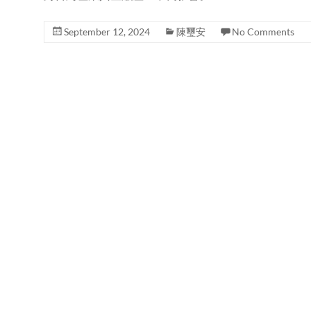
September 12, 2024
陳璽安
No Comments