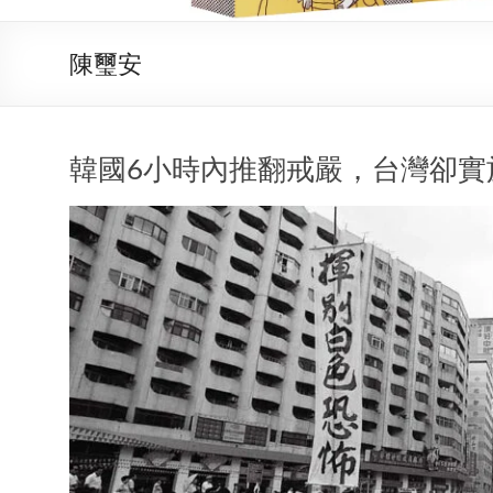
陳璽安
韓國6小時內推翻戒嚴，台灣卻實