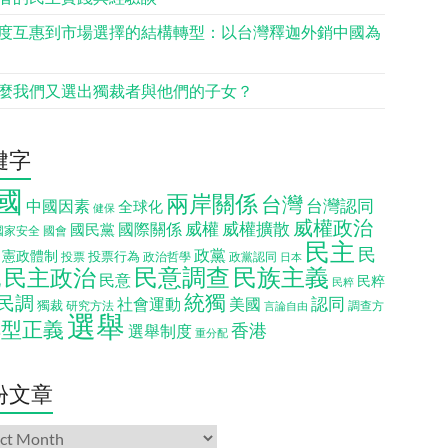
度互惠到市場選擇的結構轉型：以台灣釋迦外銷中國為
麼我們又選出獨裁者與他們的子女？
鍵字
國
兩岸關係
台灣
台灣認同
中國因素
全球化
健保
威權政治
威權
威權擴散
國際關係
國民黨
國會
國家安全
民主
民
政黨
憲政體制
投票行為
投票
政治哲學
政黨認同
日本
民意調查
民族主義
民主政治
化
民意
民粹
民粹
統獨
民調
認同
社會運動
美國
獨裁
調查方
研究方法
言論自由
選舉
轉型正義
香港
選舉制度
重分配
份文章