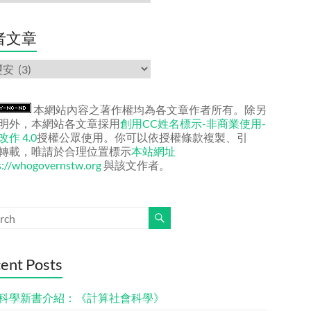
者文章
本網站內容之著作權均為各文章作者所有。除另
明外，本網站各文章採用
創用CC姓名標示-非商業使用-
作 4.0
授權公眾使用。你可以依授權條款複製、引
轉載，唯請於合理位置標示
本站網址
s://whogovernstw.org
與該文作者。
ent Posts
科學新書介紹：《計算社會科學》