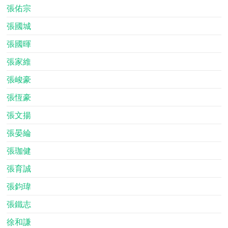
張佑宗
張國城
張國暉
張家維
張峻豪
張恆豪
張文揚
張晏綸
張珈健
張育誠
張鈞瑋
張鐵志
徐和謙