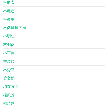
林庭安
林建志
林彥瑜
林彥瑜鍾宜庭
林明仁
林朗彥
林正義
林澤民
林秀幸
梁文韜
梅森直之
楊凱皓
楊時鈞