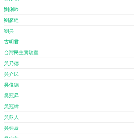
劉俐吟
劉彥廷
劉昊
古明君
台灣民主實驗室
吳乃德
吳介民
吳俊德
吳冠昇
吳冠緯
吳叡人
吳奕辰