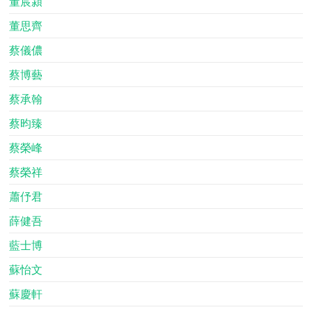
董宸潁
董思齊
蔡儀儂
蔡博藝
蔡承翰
蔡昀臻
蔡榮峰
蔡榮祥
蕭伃君
薛健吾
藍士博
蘇怡文
蘇慶軒