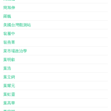
簡旭伸
羅巍
美國台灣觀測站
翁履中
翁燕菁
菜市場政治學
葉明叡
葉浩
葉立錡
葉耀元
葉虹靈
葉高華