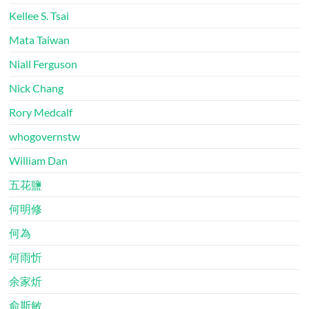
Kellee S. Tsai
Mata Taiwan
Niall Ferguson
Nick Chang
Rory Medcalf
whogovernstw
William Dan
五花鹽
何明修
何為
何雨忻
余家炘
俞斯敏