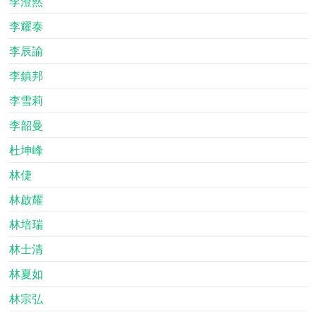
李澄然
李耀泰
李辰諭
李鎮邦
李雪莉
李韶曼
杜坤峰
林倢
林啟耀
林培瑞
林士清
林夏如
林宗弘