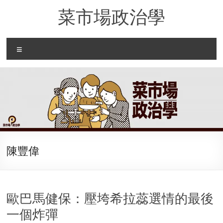
Skip
菜市場政治學
to
content
Menu
陳豐偉
歐巴馬健保：壓垮希拉蕊選情的最後
一個炸彈