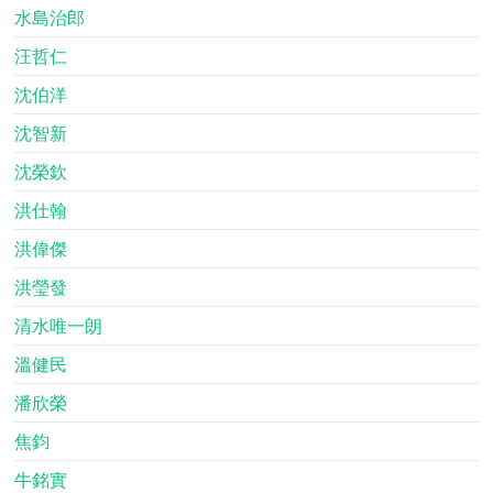
水島治郎
汪哲仁
沈伯洋
沈智新
沈榮欽
洪仕翰
洪偉傑
洪瑩發
清水唯一朗
溫健民
潘欣榮
焦鈞
牛銘實