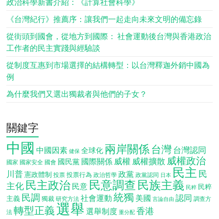
政治科學新書介紹：《計算社會科學》
《台灣紀行》推薦序：讓我們一起走向未來文明的備忘錄
從街頭到國會，從地方到國際： 社會運動後台灣與香港政治
工作者的民主實踐與經驗談
從制度互惠到市場選擇的結構轉型：以台灣釋迦外銷中國為
例
為什麼我們又選出獨裁者與他們的子女？
關鍵字
中國
兩岸關係
台灣
台灣認同
中國因素
全球化
健保
威權政治
威權
威權擴散
國際關係
國民黨
國會
國家
國家安全
民主
民
川普
政黨
憲政體制
投票行為
投票
政治哲學
政黨認同
日本
民意調查
民族主義
民主政治
主化
民意
民粹
民粹
統獨
民調
認同
社會運動
美國
主義
獨裁
調查方
研究方法
言論自由
選舉
轉型正義
香港
選舉制度
法
重分配