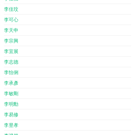
李佳玟
李可心
李天申
李宗興
李宜展
李志德
李怡俐
李承彥
李敏剛
李明勳
李易修
李昱孝