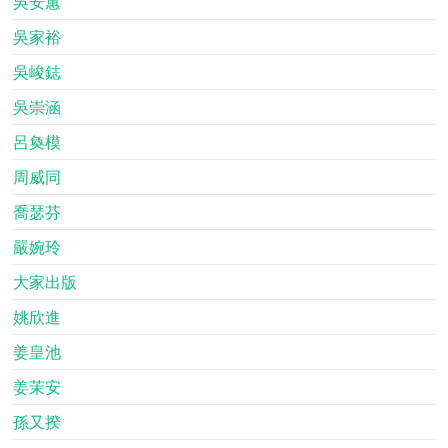
吳安蕙
吳家裕
吳峻鋕
吳崇涵
呂奐模
周威同
喬瑟芬
嚴婉玲
大家出版
姚欣進
姜皇池
姜茉安
孫又揆