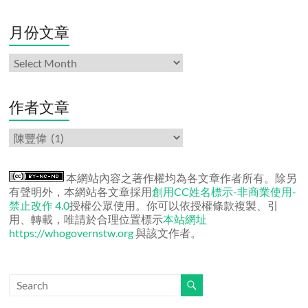
月份文章
月
份
文
章
作者文章
作
者
文
章
本網站內容之著作權均為各文章作者所有。除另
有聲明外，本網站各文章採用
創用CC姓名標示-非商業使用-
禁止改作 4.0
授權公眾使用。你可以依授權條款複製、引
用、轉載，唯請於合理位置標示
本站網址
https://whogovernstw.org
與該文作者。