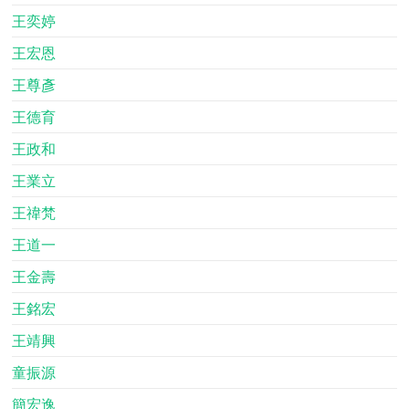
王奕婷
王宏恩
王尊彥
王德育
王政和
王業立
王禕梵
王道一
王金壽
王銘宏
王靖興
童振源
簡宏逸