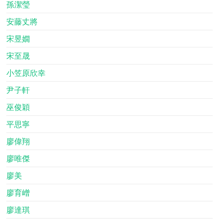
孫潔瑩
安藤丈將
宋昱嫺
宋至晟
小笠原欣幸
尹子軒
巫俊穎
平思寧
廖偉翔
廖唯傑
廖美
廖育嶒
廖達琪