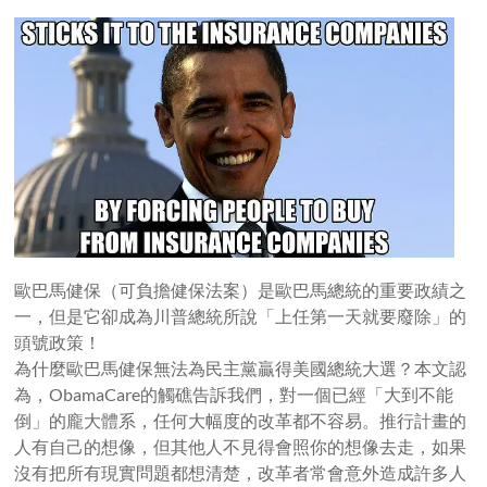
歐巴馬健保（可負擔健保法案）是歐巴馬總統的重要政績之
一，但是它卻成為川普總統所說「上任第一天就要廢除」的
頭號政策！
為什麼歐巴馬健保無法為民主黨贏得美國總統大選？本文認
為，ObamaCare的觸礁告訴我們，對一個已經「大到不能
倒」的龐大體系，任何大幅度的改革都不容易。推行計畫的
人有自己的想像，但其他人不見得會照你的想像去走，如果
沒有把所有現實問題都想清楚，改革者常會意外造成許多人