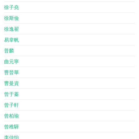
徐子堯
徐斯儉
徐逸翟
易韋帆
普麟
曲元寧
曹晉華
曹曼資
曾于蓁
曾子軒
曾柏瑜
曾稚驊
李佳怡